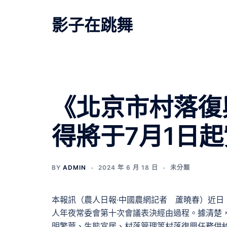
跳
至
影子在跳舞
主
要
內
容
《北京市村落復
得將于7月1日起
BY
ADMIN
2024 年 6 月 18 日
未分類
本報訊（農人日報·中國農網記者 蘆曉春）近
人年夜常委會第十次會議表決經由過程。據清楚，
明繁華、生態宜居、村落管理等村落復興任務供給