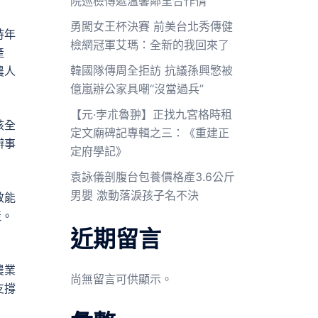
院巡檢傳遞溫馨鄰里合作情
勇闖女王杯決賽 前美台北秀傳健
持年
檢網冠軍艾瑪：全新的我回來了
產
韓國隊傳周全拒訪 抗議孫興慜被
農人
億嵐辦公家具嘲“沒當過兵”
【元·孛朮魯翀】正找九宮格時租
該全
定文廟碑記專輯之三：《重建正
辦事
定府學記》
袁詠儀剖腹台包養價格產3.6公斤
男嬰 激動落淚孩子名不決
效能
產。
近期留言
農業
尚無留言可供顯示。
支撐