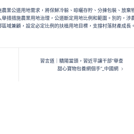
施農業公道用地需求，將保鮮冷躲、晾曬存貯、分揀包裝、放棄
入舉措措施農業用地治理，公道斷定用地比例和範圍。別的，涉
鄉區域兼顧，設定必定比例的扶植用地目標，支撐村落財產成長
習言道｜驕陽當頭，習近平讓干部“舉查
甜心寶物包養網個手”_中國網