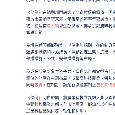
《條例》在總則部門誇大了北京村落的價值。明
夜城市帶動年夜京郊、年夜京郊辦事年夜城市，
物、構建首
包養網
都生態樊籬、傳承京韻農味村
富饒充裕。
為增進首國都鄉融會，《條例》規則，在編制分
體謀劃城鎮和村落成長，兼顧設定生態、農業、
舉措措施、公共平安舉措措施等布局。
為成長農業新質生孩子力，增進北京都會型古代
定位的財產在村落布局，成長高科技農業、特點b
同時
包養
，在制訂、調劑新減產業制止
包養網價
《條例》明白規則，將農業科技立異歸入北京國
中關村和種業之都。全市涉農區、鄉鎮可以推進
農業科技結果研發、轉化和利用。