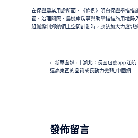
在保證農業用處所面，《條例》明白保證舉措措
置、治理關照、農機庫房等幫助舉措措施用地歸
組織編制鄉鎮領土空間計劃時，應該加大力度城
文
新華全媒+丨湖北：長查包養app江航
章
運高東西的品質成長動力微弱_中國網
導
覽
發佈留言