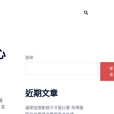
心
搜尋
搜
尋
近期文章
屆
、文
講華語運動親子才藝比賽 秀傳醫