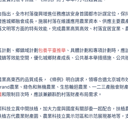
白指出，全市村落復興增進任務應該安身首國都市計謀定位，保
增進城鄉融會成長，施展村落在維護應用農業資本、供應主要農
落文明等方面的特有效能，完成農業高質高效、村落宜居宜業、
區計劃、鄉鎮域計劃
包養平臺推舉
、具體計劃和專項計劃時，應
城鎮等效能空間，優化城鄉財產成長、公共基本舉措措施、公共
農業高東西的品質成長，《條例》明白請求，領導合適北京城市
rand農業、綠色和無機農業、生態輪迴農業、一二三產融會財
錢
和限制目次時，應該兼顧斟酌村落財產布局需求。
際科技立異中間扶植，加大力度與國度有關部委一起配合，扶植
扶植古代農業財產園、農業科技立異示范區和示范展現基地等，