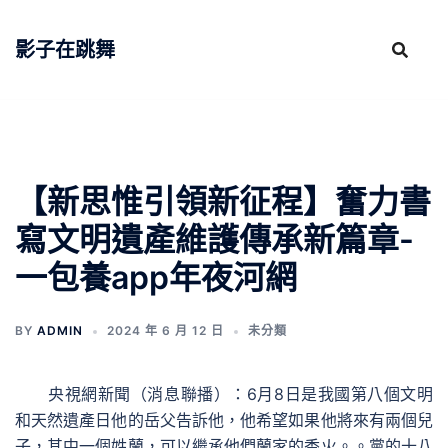
跳
至
影子在跳舞
主
要
內
容
【新思惟引領新征程】奮力書
寫文明遺產維護傳承新篇章-
一包養app年夜河網
BY
ADMIN
2024 年 6 月 12 日
未分類
央視網新聞（消息聯播）：6月8日是我國第八個文明
和天然遺產日他的岳父告訴他，他希望如果他將來有兩個兒
子，其中一個姓蘭，可以繼承他們蘭家的香火。。黨的十八