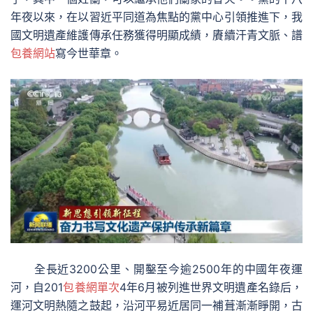
年夜以來，在以習近平同道為焦點的黨中心引領推進下，我
國文明遺產維護傳承任務獲得明顯成績，賡續汗青文脈、譜
包養網站
寫今世華章。
全長近3200公里、開鑿至今逾2500年的中國年夜運
河，自201
包養網單次
4年6月被列進世界文明遺產名錄后，
運河文明熱隨之鼓起，沿河平易近居同一補葺漸漸睜開，古