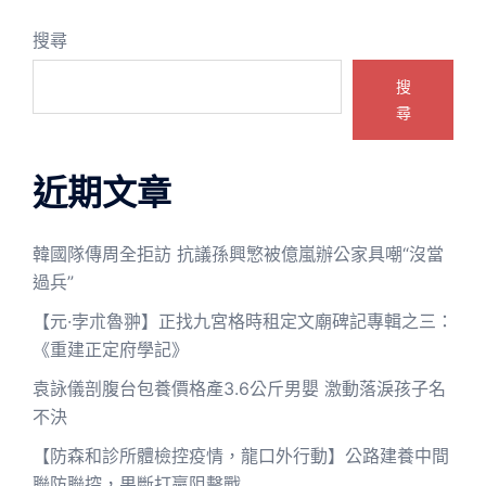
搜尋
搜
尋
近期文章
韓國隊傳周全拒訪 抗議孫興慜被億嵐辦公家具嘲“沒當
過兵”
【元·孛朮魯翀】正找九宮格時租定文廟碑記專輯之三：
《重建正定府學記》
袁詠儀剖腹台包養價格產3.6公斤男嬰 激動落淚孩子名
不決
【防森和診所體檢控疫情，龍口外行動】公路建養中間
聯防聯控，果斷打贏阻擊戰