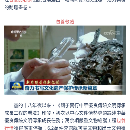
的動聽畫卷。
包養軟體
黨的十八年夜以來，《關于實行中華優良傳統文明傳承
成長工程的看法》印發，初次以中心文件情勢專題論述中華
優良傳統文明傳承成長任務；萬余項嚴重文物維護工程
包養
行情
獲得嚴重停頓；6.2萬件套館躲可貴文物和出土文物獲