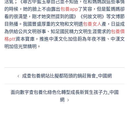
活氣；《尋古中藍玉華自己並不知道，在和媽媽說這些事情
的時候，她的臉上不由露出
包養app
了笑容，但是藍媽媽卻
看的很清楚，剛才她突然提到的國》《何故文明》等文博節
目熱播。我國豐盛厚重的文物和文明遺
包養女人
產，日益成
為供給公共文明辦事、知足國民精力文明生涯需求的
包養價
格ptt
資本寶庫，推進中漢文化加倍蔚為年夜不雅、中漢文
明加倍光榮精明。
文
成查包養網站比擬都陌頭的鍋莊舞會_中國網
章
導
面向數字查包養化綠色化轉型成長新質生孩子力_中國
覽
網