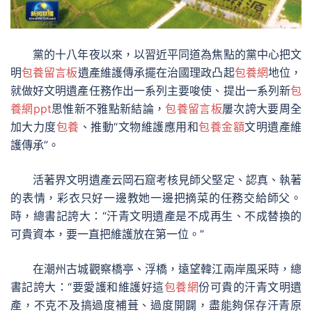
黨的十八年夜以來，以習近平同道為焦點的黨中心把文
明
包養留言板
遺產維護傳承擺在治國理政凸起
包養網
地位，
就做好文明遺產任務作出一系列主要唆使、提出一系列新
包
養網ppt
思惟新不雅點新結論，
包養留言板
屢次誇大要周全
加大力度
包養
、推動“文物維護應用和
包養金額
文明遺產維
護傳承”。
活著界文明遺產云岡石窟考核見師父堅定、認真、執著
的表情，彩衣只好一邊教她一邊把摘菜的任務交給師父。
時，總書記誇大：“汗青文明遺產是不成再生、不成替換的
可貴資本，要一直把維護放在第一位。”
在潮州古城觀察橋亭、浮橋，遠望韓江兩岸風采時，總
書記誇大：“要愛護和維護好這
包養網
份可貴的汗青文明遺
產，不克不及搞過度補葺、過度開闢，盡能夠保存汗青原