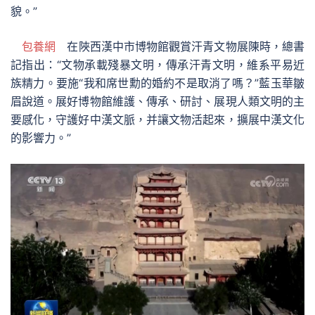
貌。”
包養網
在陜西漢中市博物館觀賞汗青文物展陳時，總書
記指出：“文物承載殘暴文明，傳承汗青文明，維系平易近
族精力。要施“我和席世勳的婚約不是取消了嗎？”藍玉華皺
眉說道。展好博物館維護、傳承、研討、展現人類文明的主
要感化，守護好中漢文脈，并讓文物活起來，擴展中漢文化
的影響力。”