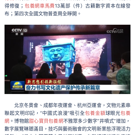
得修復；
包養網車馬費
13萬部（件）古籍數字資本在線發
布；第四次全國文物普查周全睜開。
北京冬奧會、成都年夜運會、杭州亞運會，文物元素串
聯起文明印記，“中國式浪漫”吸引全
包養金額
球眼光
包養
網
。博物館
甜心寶貝包養網
不雅眾多少數字“井噴式”增加，
數字展覽琳瑯滿目，技巧與藝術融會的文明新業態浮現活力