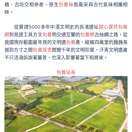
橋、古坊交相參差，原生
包養妹
態風采與古代氣味相攜相
映。
從實證5000多年中漢文明史的良渚遺址
甜心寶貝包養
網
到見證工具方文
包養
明交通互鑒的
包養網
古絲綢之路，從
我國現存範圍最年夜的文明遺
包養
產、縱橫四萬里的巍巍長
城到方寸之間
包養意思
閱覽千年的文明珍寶，汗青文明遺產
不只活潑訴說著曩昔，也深入影響著當下和將來。
包養站長