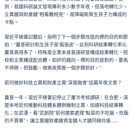
到，我國科研論文發現專利多少數字年夜，但落地轉化少。
立異鏈與財產鏈“相看難相見”，是障礙新質生孩子力構成的
卡點。
習近平總書記聽后，指明了下一個步驟改造的標的目的和節
拍：“曩昔研討和生孩子是‘兩張皮’，此刻科研結果轉化率比
曩昔高得多了，特殊是企業本身直接研發構成結果轉化，院
校和企業構成配合體，如許的趨向、標的目的是對的，要馬
不停蹄，把鼓勵、增進政策進一個步驟抓好。”
若何做好科技立異和財產立異“深度融會”這篇年夜文章？
曩昔一年，習近平總書記停止了屢次考核調研：在合肥，清
楚本地若何推動科技體系體例機制立異、加速科技結果轉
化；在武漢，看“武創院”若何摸索處理“點菜的不吃飯，吃飯
的不買單”，讓立異鏈財產鏈資金鏈人才鏈同頻共振……