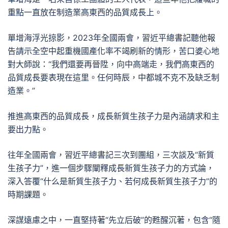
重點一直放在制造業高東西的品質成長上。
單增海浮光掠影，2023年全國兩會，習近平總書記聽他報
告請示全空中起重機國產化率不竭刷新的情形，苦口婆心地
對大師說：“我們還要再晉陞，向中高端走，我們高東西的
品質成長要表現在這里。任何時辰，中都城不克不及缺乏制
造業。”
推進高東西的品質成長，成長新質生孩子力是內涵請求和主
要出力點。
往年全國兩會，習近平總書記三次到團組，三次談及“新質
生孩子力”，進一個步驟闡釋成長新質生孩子力的方式論，
深入答覆“什么是新質生孩子力、若何成長新質生孩子力”的
時期課題。
深謀遠慮之中，一直堅持著“先立后破”的甦醒沉著，包含“隨