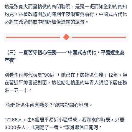
這是致寬大而盡精微的高明聰明，是窺一斑而知全豹的真知
灼見。乘著改造開放的時期年夜潮奮勇前行，中國式古代化
必將在改造開放中開辟加倍遼闊的遠景。
（三）一直苦守初心任務——“中國式古代化，平易近生為
年夜”
別看李肖娜代表是“90后”，她已在下層社區任務了12年。坐
在習近平總書記對面，這位結壯慎重的年青人講起下層任務
來一五一十。
“你們社區生齒有幾多？”總書記關心地問。
“7266人，由5個居平易近小區構成。我剛來的時辰，只要
3000多人，此刻翻了一番。”李肖娜信口開河。