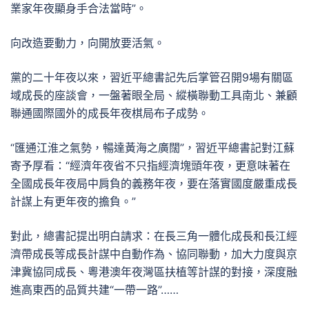
業家年夜顯身手合法當時”。
向改造要動力，向開放要活氣。
黨的二十年夜以來，習近平總書記先后掌管召開9場有關區
域成長的座談會，一盤著眼全局、縱橫聯動工具南北、兼顧
聯通國際國外的成長年夜棋局布子成勢。
“匯通江淮之氣勢，暢達黃海之廣闊”，習近平總書記對江蘇
寄予厚看：“經濟年夜省不只指經濟塊頭年夜，更意味著在
全國成長年夜局中肩負的義務年夜，要在落實國度嚴重成長
計謀上有更年夜的擔負。”
對此，總書記提出明白請求：在長三角一體化成長和長江經
濟帶成長等成長計謀中自動作為、協同聯動，加大力度與京
津冀協同成長、粵港澳年夜灣區扶植等計謀的對接，深度融
進高東西的品質共建“一帶一路”……