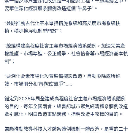
進一個步驟周全深化改造是一項體系工程，千絲萬縷之中，
要牽住深化經濟體系體例改造這個“牛鼻子”。
“兼顧推動古代化基本舉措措施系統和高尺度市場系統扶
植，穩步擴展軌制型開放”；
“繚繞構建高程度社會主義市場經濟體系體例，加速完美產
權維護、市場準進、公正競爭、社會信譽等市場經濟基本軌
制”；
“要深化要素市場化設置裝備擺設改造，自動廢除處所維
護、市場朋分和‘內卷式’競爭”……
錨定到2035年周全建成高程度社會主義市場經濟體系體例
的目的，每年全國兩會，總書記城市聚焦經濟體系體例改造
牽引感化，明白改造重點義務、指明改造主攻標的目的。
兼顧推動教導科技人才體系體例機制一體改造，是黨的二十