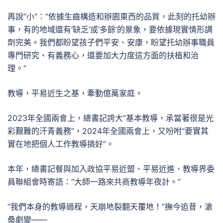
再說“小”：“依據生齒構造和辦園東西的品質，此刻的托幼辦
事，有的地域還有‘缺乏’或‘多餘’的景象，要依據現實情形調
劑完美。我們都盼望孩子們平安、安康，盼望托幼辦事職員
專門研究、有義務心，還要加大力度這方面的扶植和治
理。”
教導，平易近生之基，牽動億萬家庭。
2023年全國兩會上，總書記誇大“基本教導，承當著很是光
彩艱難的汗青義務”，2024年全國兩會上，又吩咐“要實其
實在地把個人工作教導搞好”。
本年，總書記餐與加入政協平易近盟、平易近進、教導界委
員聯組會時寄語：“大師一路來共商教導年夜計。”
“我們本身的教導過程，天崩地裂翻天覆地！”撫今追昔，滄
桑劇變——