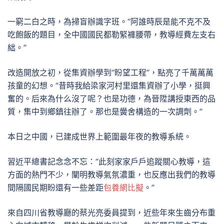
一窮二白之時，為掃盲辦識字班。“阿誰時辰是能不克不及
吃飽飯的題目，全中國國民都勒緊褲腰帶，教導經費左支右
絀。”
改造開放之初，從集資辦學到“盼望工程”，點亮了千萬萬萬
孩童的幻想。“昔時我給梁家河村里還集資辦了小學，挺興
奮的。后來為什么沒了呢？也是功德，為晉陞講授東西的品
質，集中到鄉鎮往辦了。那也是黌舍構造的一次調劑。”
本日之中國，已建成世界上範圍最年夜的教導系統。
習近平總書記念念不忘：“此刻家家戶戶追蹤關心教導，這
方面的熱門不少，闡明教導氣氛濃重，也反應出我們的教導
間隔國民期盼還有一些差距
包養網比擬
。”
來自四川省教導廳的蔡光亮委員提到，近些年來生齒分布重