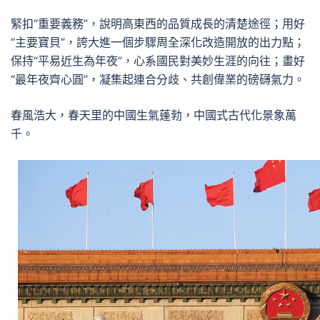
緊扣“重要義務”，說明高東西的品質成長的清楚途徑；用好
“主要寶貝”，誇大進一個步驟周全深化改造開放的出力點；
保持“平易近生為年夜”，心系國民對美妙生涯的向往；畫好
“最年夜齊心圓”，凝集起連合分歧、共創偉業的磅礴氣力。
春風浩大，春天里的中國生氣蓬勃，中國式古代化景象萬
千。