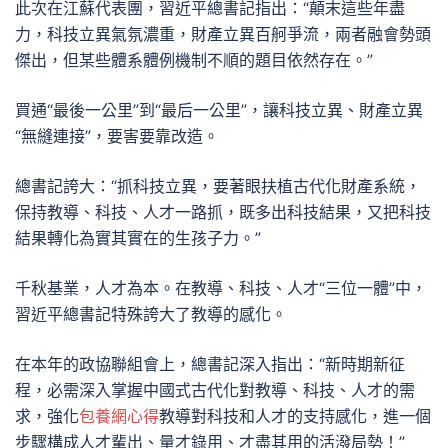
此次在江蘇代表團，習近平總書記指出：“顛末這些年盡
力，科技立異氣氛濃重，財產立異百舸爭流，兩者融會勢頭
傑出，但某些體系體例機制不順的題目依然存在。”
買通“最後一公里”到“最后一公里”，讓科技立異、財產立異
“無縫連接”，要害要靠改造。
總書記誇大：“抓科技立異，要著眼扶植古代化財產系統，
保持教導、科技、人才一路抓，既多出科技結果，又把科技
結果轉化為實其實在的生孩子力。”
千秋基業，人才為本。在教導、科技、人才“三位一體”中，
習近平總書記特殊誇大了教導的感化。
在本年的政協聯組會上，總書記深入指出：“新時期新征
程，必需深入掌握中國式古代化對教導、科技、人才的需
求，強化
包養網心得
教導對科技和人才的支持感化，進一個
步驟構成人才輩出、量才錄用、才盡其用的活潑局勢！”