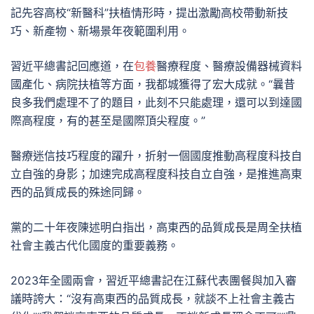
記先容高校“新醫科”扶植情形時，提出激勵高校帶動新技
巧、新產物、新場景年夜範圍利用。
習近平總書記回應道，在
包養
醫療程度、醫療設備器械資料
國產化、病院扶植等方面，我都城獲得了宏大成就。“曩昔
良多我們處理不了的題目，此刻不只能處理，還可以到達國
際高程度，有的甚至是國際頂尖程度。”
醫療迷信技巧程度的躍升，折射一個國度推動高程度科技自
立自強的身影；加速完成高程度科技自立自強，是推進高東
西的品質成長的殊途同歸。
黨的二十年夜陳述明白指出，高東西的品質成長是周全扶植
社會主義古代化國度的重要義務。
2023年全國兩會，習近平總書記在江蘇代表團餐與加入審
議時誇大：“沒有高東西的品質成長，就談不上社會主義古