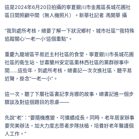
這是2024年6月20日拍攝的寧夏銀川市金鳳區長城花圃社
區日間照顧中間（無人機照片）。新華社記者 馮開華 攝
“我到處所考核，總要了解一下狀況鄉村、城市社區”“我特殊
追蹤關心‘一老一小’這個重點”。
重慶九龍坡區平易近主村社區的食堂、寧夏銀川市長城花圃
社區的衛生站、甘肅蘭州安定區棗林西社區的黨群辦事中
間……這些年，到處所考核，總書記一次次進社區、聽平易
近聲，掛念“一老一小”。
這一次，聽了下層社區書記李肖娜的故事，總書記進一個步
驟談及對這個題目的思慮——
先說“老”：“要隨機應變、可連續成長。同時，老年居家辦事
要完美辦法，加大力度志愿者步隊扶植，培養好老年醫護個
人工作。”