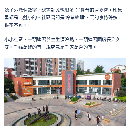
聽了這幾個數字，總書記感慨很多：“曩昔的居委會，印象
里都是比擬小的。社區書記是‘冷巷總理’，管的事特殊多，
很不不難。”
小小社區，一頭連著蒼生生涯冷熱，一頭連著國度長治久
安。千絲萬縷的事，說究竟是千家萬戶的事。