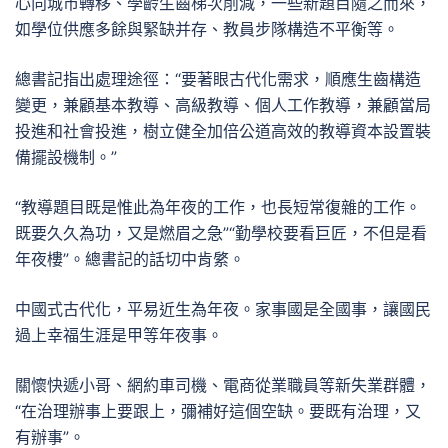
心向城市轉移、學齡生齒梯次削減，一些新題目隨之而來，
如學位供應多餘與緊缺并存、教員步隊構造不平衡等。
總書記指出處理途徑：“要著眼古代化需求，順應生齒構造
變更，兼顧基本教導、高級教導、個人工作教導，兼顧當局
投進和社會投進，樹立健全加倍公道高效的教導資本設置裝
備擺設機制。”
“教導題目既是惟此為年夜的工作，也長短常復雜的工作。
既要久久為功，又是燃眉之急”“勤學校要看巨匠，不但是看
年夜樓”。總書記的話切中肯綮。
中國式古代化，平易近生為年夜。家事國是全國事，讓國民
過上幸福生涯是甲等年夜事。
關懷快遞小哥、網約車司機、電商從業職員等新失業群體，
“在治理辦事上要跟上，彌補好這個空缺。要既有治理，又
有辦事”。