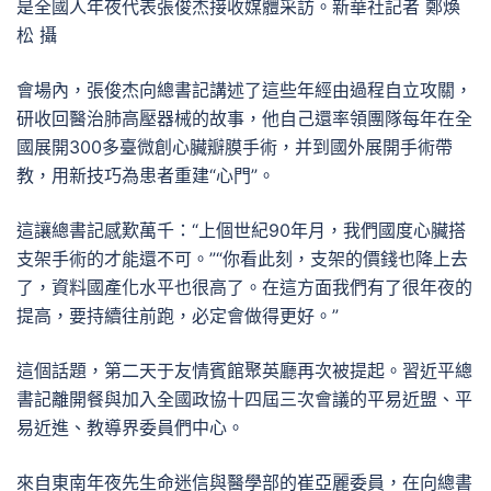
是全國人年夜代表張俊杰接收媒體采訪。新華社記者 鄭煥
松 攝
會場內，張俊杰向總書記講述了這些年經由過程自立攻關，
研收回醫治肺高壓器械的故事，他自己還率領團隊每年在全
國展開300多臺微創心臟瓣膜手術，并到國外展開手術帶
教，用新技巧為患者重建“心門”。
這讓總書記感歎萬千：“上個世紀90年月，我們國度心臟搭
支架手術的才能還不可。”“你看此刻，支架的價錢也降上去
了，資料國產化水平也很高了。在這方面我們有了很年夜的
提高，要持續往前跑，必定會做得更好。”
這個話題，第二天于友情賓館聚英廳再次被提起。習近平總
書記離開餐與加入全國政協十四屆三次會議的平易近盟、平
易近進、教導界委員們中心。
來自東南年夜先生命迷信與醫學部的崔亞麗委員，在向總書