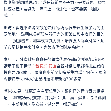
機應變”的精準思想：“成長新質生孩子力不是要疏忽、廢棄
傳統財產，要避免一哄而上、泡沫化，也不要搞一種形
式。”
那時，習近平總書記鼓勵江蘇“成為成長新質生孩子力的主
要陣地”，點明成長新質生孩子力的衝破口和主攻標的目的
——“搶抓機會，加年夜立異力度，培養強大新興財產，超
前布局扶植將來財產，完美古代化財產系統”。
本年，江蘇省科技廳廳長徐輝煌代表在講話中向總書記報告
請示了相干情形：
包養網 花圃
全省財務往年對科技立異的
投進達788億元，國度進步前輩制造業集群增至14個，國度
專精特新“小偉人”企業持續兩年新增700多家……
“科技立異，江蘇是有主要位置的，跟你們的經濟實力相婚
配。”總書記表現贊許，并指出：“北上廣、蘇浙，包含此刻
一些中部地域，像安徽、湖北等，都是如許。”