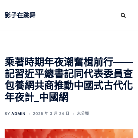
跳
至
影子在跳舞
主
要
內
容
乘著時期年夜潮奮楫前行——
記習近平總書記同代表委員查
包養網共商推動中國式古代化
年夜計_中國網
BY
ADMIN
2025 年 3 月 24 日
未分類