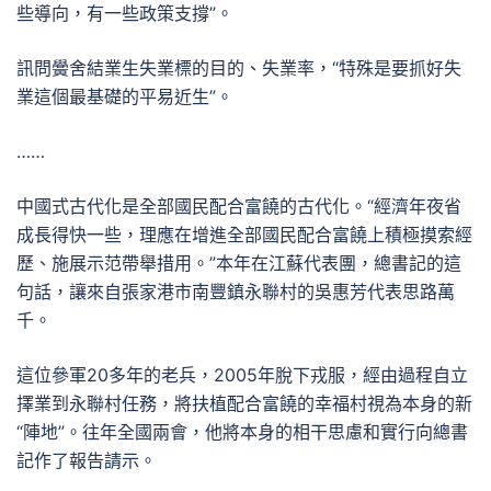
些導向，有一些政策支撐”。
訊問黌舍結業生失業標的目的、失業率，“特殊是要抓好失
業這個最基礎的平易近生”。
……
中國式古代化是全部國民配合富饒的古代化。“經濟年夜省
成長得快一些，理應在增進全部國民配合富饒上積極摸索經
歷、施展示范帶舉措用。”本年在江蘇代表團，總書記的這
句話，讓來自張家港市南豐鎮永聯村的吳惠芳代表思路萬
千。
這位參軍20多年的老兵，2005年脫下戎服，經由過程自立
擇業到永聯村任務，將扶植配合富饒的幸福村視為本身的新
“陣地”。往年全國兩會，他將本身的相干思慮和實行向總書
記作了報告請示。