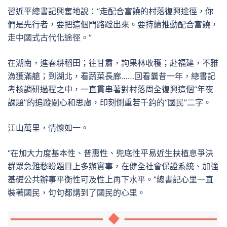
習近平總書記興奮地說：“走配合富饒的村落復興途徑，你
們是先行者，要把這個門路蹚出來。要持續推動配合富饒，
走中國式古代化途徑。”
在湖南，進春耕稻田；往甘肅，詢果林收穫；赴福建，不雅
漁獲滿艙；到湖北，看蔬菜長廊……回看曩昔一年，總書記
考核調研過程之中，一直貫串著對村落周全復興這個“年夜
課題”的追蹤關心和思慮，印刻側重若千鈞的“國民”二字。
江山萬里，情懷如一。
“在加大力度基本性、普惠性、兜底性平易近生扶植息爭決
群眾急難愁盼題目上多辦實事，在健全社會保證系統、加強
基礎公共辦事平衡性可及性上再下水平。”總書記心里一直
裝著國民，句句都講到了國民的心里。