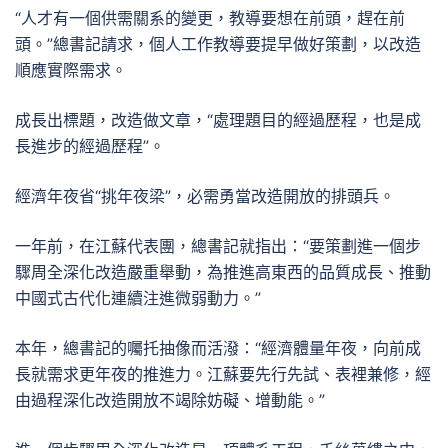
“人才有一個供需關系的變更，教導要想在前頭，趕在前
頭。”總書記請求，個人工作教導要提早做好策劃，以改造
順應實際需求。
成長出標題，改造做文章，“處理題目的經過歷程，也是成
長進步的經過歷程”。
經濟年夜省“挑年夜梁”，必需勇當改造開放的排頭兵。
一年前，在江蘇代表團，總書記就指出：“要策劃進一個步
驟周全深化改造嚴重舉動，為推進高東西的品質成長、推動
中國式古代化連續注進微弱動力。”
本年，總書記的囑托抽像而活潑：“經濟體量年夜，向前成
長就需求更年夜的推進力。江蘇要先行先試、表裡兼修，經
由過程深化改造開放不竭除妨礙、增動能。”