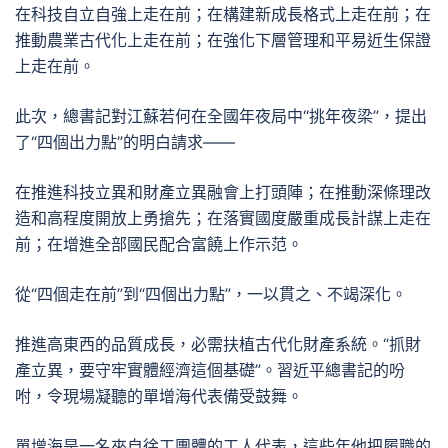
在科技自立自強上走在前；在構建新成長格式上走在前；在
推動農業古代化上走在前；在強化下層管理和平易近生保證
上走在前。
此次，總書記對江蘇若何在全國年夜局中“挑年夜梁”，提出
了“四個出力點”的明白請求——
在推進科技立異和財產立異融會上打頭陣；在推動深條理改
造和高程度開放上勇搶先；在落實國度嚴重成長計謀上走在
前；在增進全部國民配合富饒上作示范。
從“四個走在前”到“四個出力點”，一以貫之、不竭深化。
推進高東西的品質成長，必需扶植古代化財產系統。“抓財
產立異，要守牢實體經濟這個基礎”。習近平總書記的吩
咐，令現場凝聽的單增海代表備受鼓舞。
單增海是一名來自徐工團體的工人代表，這些年他把履職的