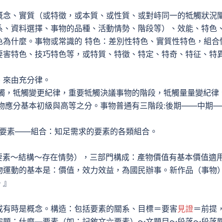
念、實質（或特徵，或本質、或性質、或對峙同一的牴觸狀況
系、資料選擇、事物的品種、活動情勢、階段等）、效能、特色
色為什麼。事物或常識的 特色：差別性特色、實質性特色，組合
要害特色、技巧特色等，或特質、特徵、特定、特奇、特征、特
、來由充分律。
，牴觸變更紀律，重要牴觸決議事物的階段，牴觸量量變紀律
物應分基本初級與高等之分。事物普通有三階段:後期——中期—
求的要素——組合：知足需求的要素的各類組合。
素～結構～存在情勢），三部門構成：產物價值有基本價值適
物運動的基本是：價值，效力效益，為國民辦事。新作品（事物
。』
或有時是概念。構造：包括要素的關系、目標＝要害
見證
＝前提
空題：什麼—要素（如：記敘文六要素）～文題目～段落～段落