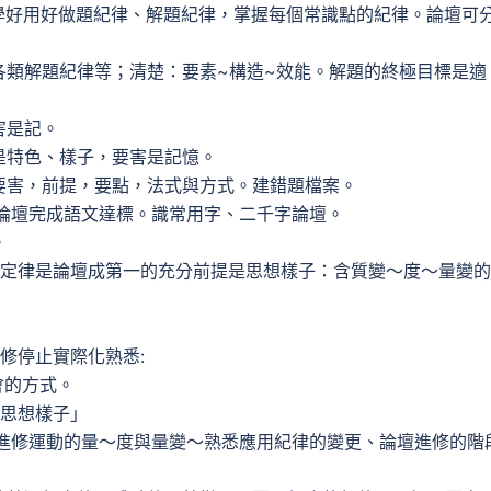
學好用好做題紀律、解題紀律，掌握每個常識點的紀律。論壇可
各類解題紀律等；清楚：要素~構造~效能。解題的終極目標是適
害是記。
是特色、樣子，要害是記憶。
要害，前提，要點，法式與方式。建錯題檔案。
論壇完成語文達標。識常用字、二千字論壇。
。
定律是論壇成第一的充分前提是思想樣子：含質變～度～量變的
修停止實際化熟悉:
會的方式。
思想樣子」
進修運動的量～度與量變～熟悉應用紀律的變更、論壇進修的階