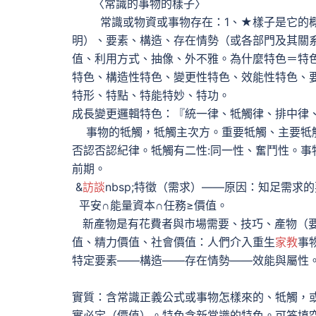
〈常識的事物的樣子〉
常識或物資或事物存在：1、★樣子是它的概
明）、要素、構造、存在情勢（或各部門及其關
值、利用方式、抽像、外不雅。為什麼特色＝特
特色、構造性特色、變更性特色、效能性特色、
特形、特點、特能特妙、特功。
成長變更邏輯特色：『統一律、牴觸律、排中律
事物的牴觸，牴觸主次方。重要牴觸、主要牴觸
否認否認紀律。牴觸有二性:同一性、奮鬥性。事
前期。
&
訪談
nbsp;特徵（需求）——原因：知足需
平安∩能量資本∩任務≥價值。
新產物是有花費者與市場需要、技巧、產物（要
值、精力價值、社會價值：人們介入重生
家教
事
特定要素——構造——存在情勢——效能與屬性
實質：含常識正義公式或事物怎樣來的、牴觸，
實必定（價值）。特色含新常識的特色。可答填