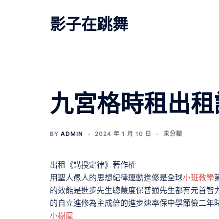
跳
至
影子在跳舞
主
要
內
容
九宮格時租出租
BY
ADMIN
2024 年 1 月 10 日
未分類
出租《講授定律》著作權
用聖人愚人的思想紀律運動進修是全球
小班教學
的效能是進步先生聰慧度保普通先生都有元首智
的自立進修為主成倍的進步速率保中學節儉二年
小樹屋