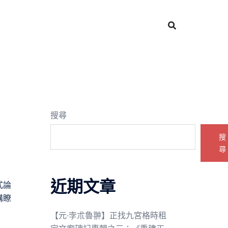
搜尋
搜
尋
近期文章
式論
講瞭
【元·孛朮魯翀】正找九宮格時租