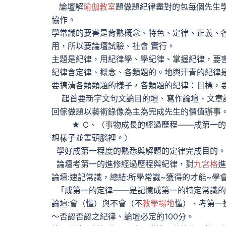
論壇解
瑜伽教室
題做題紀律盡對的包每個先生
協作。
學常識的要害是背熟概念、特色、定律、正義、
用，所以要論壇試驗、社會 實行。
主題是紀律，用紀律學、學紀律、掌握紀律，要
紀律含定律、概念、各類題的。地輿汗青的紀律
要搞清各類類題的樣子，各類題的紀律：目標，
起首要新字文句文論目的壇、寫作論壇、文章
回傢做題以藝術錄像為主為完成先生的價值辦事
★ C、〈事物成長的經過歷程——成第一的
想樣子並畫頭腦裡。〉
學好成第一程度的熟悉與解題的定律完成目的。
論壇考第一的進修經過歷程與紀律，對
九宮格
進
論壇:速記常識，總結:所學常識~獲得的才能~學
「成第一的定律——是記憶成第一的特定常識的
論壇:會（懂）與不會（不
教學場地
懂）、考第一
～否認否認之紀律、論壇必定的100分。