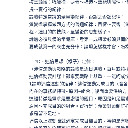
按需論壇：牴觸律，要素～構造～效能與屬性，
提～實行的紀律。
論壇特定常識的量量變紀律、否認之否認紀律：
質變達掌握做題方式的普通紀律：目標～要害（
程，達目的的技能，量變後的思想樣子。
論壇必須具備的常識庫，考第一成棟梁必須具備
要成就第一的來由充分律：論壇怎樣樣才會，
?D、迷信思想（樣子）定律：
〈迷信運動與戰略的論壇是逐日選壇，每月或特
迷信運動要計謀上鄙棄要戰略上器重，一氣呵成
1.論壇迷信運動的定律：迷信運動完成目的（含
內在的事務是特徵~原因~組合；後面重要供給方
這裡特徵是需求是要處理的題目，原因是知足需
原因～完成目的的組合。實行是：預策對策制訂
求是留不足地。
迷信以上運動瞭就必定完成目標目的。事物是有