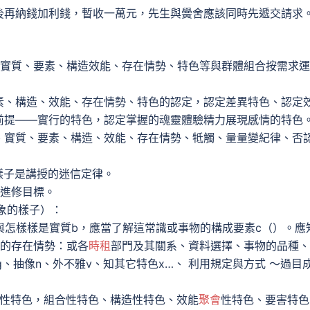
後再納錢加利錢，暫收一萬元，先生與黌舍應該同時先遞交請求
實質、要素、構造效能、存在情勢、特色等與群體組合按需求運
素、構造、效能、存在情勢、特色的認定，認定差異特色、認定
前提——實行的特色，認定掌握的魂靈體驗精力展現感情的特色
、實質、要素、構造、效能、存在情勢、牴觸、量量變紀律、否
樣子是講授的迷信定律。
進修目標。
象的樣子）：
與怎樣樣是實質b，應當了解這常識或事物的構成要素c（）。應
物的存在情勢：或各
時租
部門及其關系、資料選擇、事物的品種、
g、抽像n、外不雅v、知其它特色x…、 利用規定與方式 ～過目
質性特色，組合性特色、構造性特色、效能
聚會
性特色、要害特色