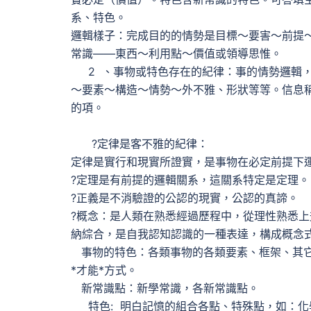
系、特色。
邏輯樣子：完成目的的情勢是目標～要害～前提
常識——東西～利用點～價值或領導思惟。
2 、事物或特色存在的紀律：事的情勢邏輯，
～要素～構造～情勢～外不雅、形狀等等。信息
的項。
?定律是客不雅的紀律：
定律是實行和現實所證實，是事物在必定前提下
?定理是有前提的邏輯關系，這關系特定是定理。
?正義是不消驗證的公認的現實，公認的真諦。
?概念：是人類在熟悉經過歷程中，從理性熟悉
納綜合，是自我認知認識的一種表達，構成概念
事物的特色：各類事物的各類要素、框架、其它
*才能*方式。
新常識點：新學常識，各新常識點。
特色: 明白記憶的組合各點、特殊點，如：化