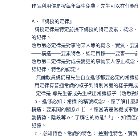
作品利用價是按每年每生免費，先生可以在任務
A、『講授的定律』
講授定律是特定前提下講授的特定要素：概念、
的紀律。
熟悉第必定律是對事物某人等的概念、實質、要
——構造——要素特色、認定目標——要害——
熟悉第二定律是對成長變更的事物某人停止概念
認紀律、特色的認定。
無論教員講仍是先生自立進修都要必定的常識
用定律有普通常識的樣子到特別常識的樣子完成
定律是 導先生答或先生標出常識樣子（熟悉對
a、進修必知：常識 的稱號概念a，應了解什麼
構造：要素間的關系d［］。應當清楚常識或事
動情勢、階段等.e。了解它的效能f「」、知價值
記憶。
b、必知特色。常識的特色： 差別性特色、實