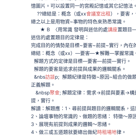
憶圖片。可以設置同一的宮殿記憶或其它記憶法
??總結是：概念（或xx
會議室出租
），要害，
總之以上是用物資~事物的特色來熟悉常識。
★ B 〈用常識 發明與迷信的處
講座
置題目
迷信的處置題目的定律是：
完成目的的情勢是目標~要害~前提~實行，內在
總結：概念（或xx）—要害—★解難—掌握常識
解題方式的定律是目標—要害—前提—實行。
解題的要害是追求前提與成果的邏輯關系。
&nbs
訪談
p; 解題紀律是特徵~原因~組合的
正義解題。
&nbsp
聚會
; 解題定律：需求→前提與要素→
提，實行。
解讀：解題應：1、尋前提與題目的邏輯關系，
2、論壇事物的常識的、做題的思緒： 特徵～原
3、展現有前提到成果的邏輯～思緒。
4、做三或五道題就要總出做紀
時租場地
律。