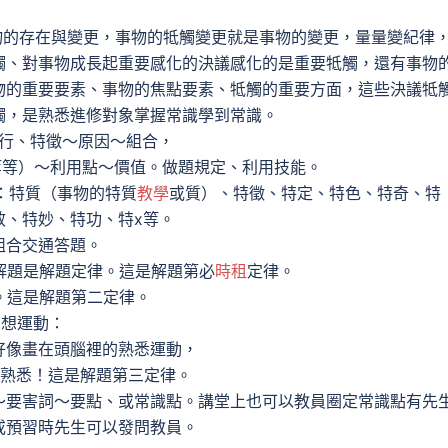
的存在與變更，事物的牴觸變更就是事物的變更，量量變紀律
觸、對事物成長起重要感化的決議感化的是重要牴觸，還有事物
物的重要要素、事物的焦點要素、牴觸的重要方面，這些決議牴
觸，是熟悉進修對象掌握常識學到常識。
行、特徵～原因～組合，
等）～利用點～價值。做題規定、利用技能。
：特質（事物的特質
教學
或質）、特徵、特定、特色、特奇、特
效、特妙、特功、特x等。
組合交通答題。
解題是解題定律。這是解題第必
時租
定律。
。這是解題第二定律。
想運動：
好像畫在頭腦裡的熟悉運動，
熟悉！這是解題第三定律。
～要害詞～要點、或常識點。講堂上也可以教員圈定常識點有先
或預習時先生可以發問教員。