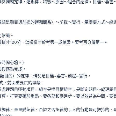
情勢邏輯定律，體系律，特徵～原因～組合的紀律，目標～要害
做題是題目與前提的邏輯關系）～前提～實行、量變要方式～經
的常識。
怎樣樣才100分，怎樣樣才幹考第一成棟梁。要考百分做第
按時間必壇。〉
慢慢逐點完成。
各類目的）的定律：情勢是目標~要害~前提~實行，
式，前面重要供給思緒。
求處理題目運動項目，組合是達目標組合；是斷定題目～處理題
打算，打算要確珍重點、要各部和諧進步、要以效益為中間、要
牴觸律、量量變紀律、否認之否認律的；人的行動是可把持的、