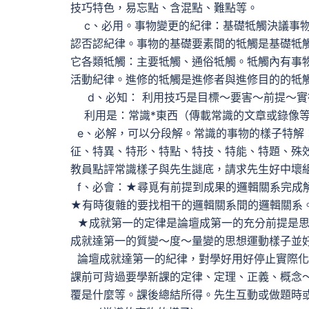
技巧特色，易忘點、含混點、難點等。
c、必用。事物變更的紀律：基礎牴觸決議事物
認否認紀律。事物的基礎要素間的牴觸是基礎牴
它各類牴觸：主要牴觸、通俗牴觸。牴觸內有事
活動紀律。進修的牴觸是進修者與進修目的的牴
d、必知： 利用技巧是目標～要害～前提～實
利用是：常識*東西（傳載常識的文章或錄像等
e、必解，可以分段解。常識的事物的樣子特解
征、特異、特形、特點、特技、特能、特題、殊
教員點評常識樣子與先生謎底，請求先生好中壞
f、必會：★尋覓有前提到成果的邏輯關系完成
★有時復雜的要找相干的邏輯關系間的邏輯關系
★成就第一的定律是論壇成第一的充分前提是思
成就達第一的質變～度～量變的思想運動樣子並
論壇成就達第一的紀律，對學好用好停止實際化
課前可背過要學新課的定律、定理、正義、概念
覆是什麼等。課後總結所得。先生互動或做題時