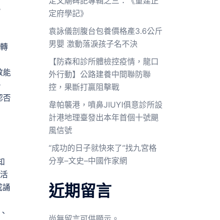
定文廟碑記專輯之三：《重建正
。
定府學記》
袁詠儀剖腹台包養價格產3.6公斤
男嬰 激動落淚孩子名不決
轉
【防森和診所體檢控疫情，龍口
效能
外行動】公路建養中間聯防聯
。
控，果斷打贏阻擊戰
認否
韋帕襲港，噴鼻JIUYI俱意診所設
計港地理臺發出本年首個十號颶
風信號
“成功的日子就快來了”找九宮格
分享–文史–中國作家網
知
活
近期留言
成誦
、
尚無留言可供顯示。