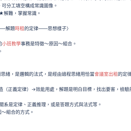
。可分工填空構成常識圖像。
★解難，掌握常識。
——解題
時租
的定律——思想樣子〉
的
小班教學
事務是特徵～原因～組合。
。
做題思緒，是邏輯的法式，是經由過程思緒用恰當
會議室出租
的定
構造（正義定律）→效能用處，解題是明白目標，找出要害，檢驗
這關系是定律、正義推理，或是答題方式與法式等。
因～組合的方式。