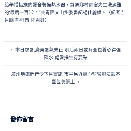
給舉措措施的黌舍裝備熱水器，買通鄉村寄宿先生洗澡難
的‘最后一百米’。”共青團文山州委書記楊仕麗說。（記者吉
哲鵬 熊軒昂 陸君鈺）
文
本日處暑,廣東暑氣未止 明后兩日或有查包養心得強
章
降水 處暑攝生有要點
導
覽
廣州地鐵靜音令下月實施 市平易近擔心監管辦法跟不
臺包養網上
發佈留言