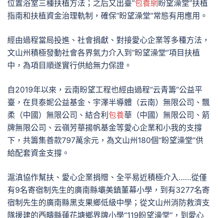
位置浴室三種扶植方法；之后又出臺“
包養網
盼望澡堂”扶植
指南和扶植資金治理軌制，確保“盼望澡堂”常態有用應用。
經由過程當局投進、社會捐獻、對接愛心企業等多種方法，
文山州積極發動社會各界氣力介入到“盼望澡堂”項目扶植
中，為項目順遂實行供給無力保證。
自2019年以來，云南盼望工程也經由過程“云青籌”公益平
臺，在貝泰妮公益基金、宇澤半導體（云南）無限公司、飄
柔（中國）無限公司、結合利
包養
華（中國）無限公司、箭
牌無限公司、云嶺芳華揚帆基金等愛心企業和小我的支撐
下，共籌集善款797萬余元，為文山州180個“盼望澡堂”供
給配套資金支撐。
滬滇協作幫扶、愛心企業捐贈、全平易近積極介入……從僅
有9名寄宿制先生的廣南縣壩美鎮董幕小學，到有3277名寄
宿制先生的廣南縣黑支果鄉低級中學；從文山州消防救濟支
隊援建的西疇縣蓮花塘鄉界牌小學“119盼望澡堂”，到愛心