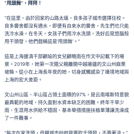
“甩頭舞”，拜拜！
“在這里，由於回家的山路太遠，良多孩子城市選擇住校。
良多黌舍都沒有通水，即便有自來水的黌舍，先生們也只能
洗冷水澡。在冬天，女孩子們用冷水洗頭，洗好后晃悠腦殼
甩干頭發，他們戲稱這是‘甩頭舞’。”
這是上海援滇干部顧瑜的女兒顧曉雨在作文中記載下的場
景。2019年，她第一次隨父親離開中越邊疆的文山州麻栗
坡縣。從小在上海長年夜的她，切身感觸感染了邊境地域與
上海的宏大差距。
文山州山區、半山區占領土面積的97%，是云南喀斯特意貌
最典範的地域，持久面對水資本缺乏的困難。終年干旱少
雨、生涯用水供給不穩固、基本舉措措施扶植單薄讓洗澡成
了一件難事。
“每次在家洗頭，母親城市吩咐我要吹干頭發，不要著涼。”