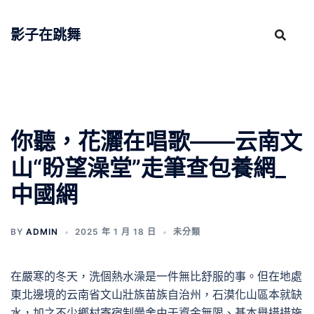
跳
至
影子在跳舞
主
要
內
容
你聽，花灑在唱歌——云南文
山“盼望澡堂”走筆查包養網_
中國網
BY
ADMIN
2025 年 1 月 18 日
未分類
在嚴寒的冬天，洗個熱水澡是一件無比舒服的事。但在地處
東北邊境的云南省文山壯族苗族自治州，石漠化山區本就缺
水，加之不少鄉村寄宿制黌舍由于資金無限、基本舉措措施