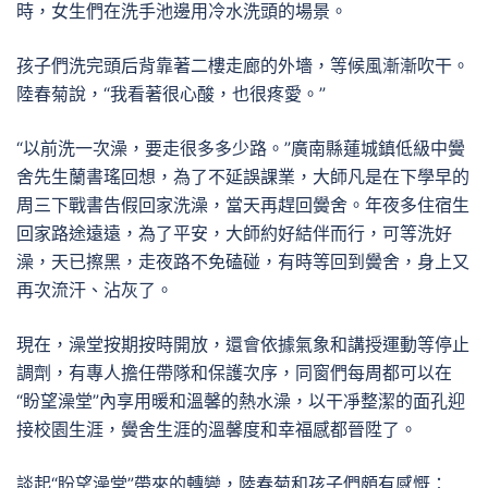
時，女生們在洗手池邊用冷水洗頭的場景。
孩子們洗完頭后背靠著二樓走廊的外墻，等候風漸漸吹干。
陸春菊說，“我看著很心酸，也很疼愛。”
“以前洗一次澡，要走很多多少路。”廣南縣蓮城鎮低級中黌
舍先生蘭書瑤回想，為了不延誤課業，大師凡是在下學早的
周三下戰書告假回家洗澡，當天再趕回黌舍。年夜多住宿生
回家路途遠遠，為了平安，大師約好結伴而行，可等洗好
澡，天已擦黑，走夜路不免磕碰，有時等回到黌舍，身上又
再次流汗、沾灰了。
現在，澡堂按期按時開放，還會依據氣象和講授運動等停止
調劑，有專人擔任帶隊和保護次序，同窗們每周都可以在
“盼望澡堂”內享用暖和溫馨的熱水澡，以干凈整潔的面孔迎
接校園生涯，黌舍生涯的溫馨度和幸福感都晉陞了。
談起“盼望澡堂”帶來的轉變，陸春菊和孩子們頗有感慨：