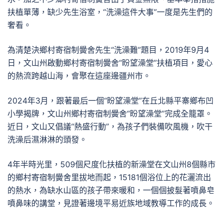
扶植單薄，缺少先生浴室，“洗澡這件大事”一度是先生們的
奢看。
為清楚決鄉村寄宿制黌舍先生“洗澡難”題目，2019年9月4
日，文山州啟動鄉村寄宿制黌舍“盼望澡堂”扶植項目，愛心
的熱流跨越山海，會聚在這座邊疆州市。
2024年3月，跟著最后一個“盼望澡堂”在丘北縣平寨鄉布凹
小學揭牌，文山州鄉村寄宿制黌舍“盼望澡堂”完成全籠罩。
近日，文山又倡議“熱盛行動”，為孩子們裝備吹風機，吹干
洗澡后濕淋淋的頭發。
4年半時光里，509個尺度化扶植的新澡堂在文山州8個縣市
的鄉村寄宿制黌舍里拔地而起，15181個浴位上的花灑流出
的熱水，為缺水山區的孩子帶來暖和，一個個披髮著噴鼻皂
噴鼻味的講堂，見證著邊境平易近族地域教導工作的成長。