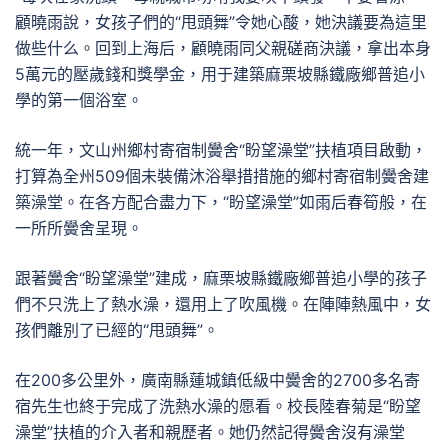
顧曉雨說，女孩子們的“甩頭舞”令她心酸，她決議要為這里
做些什么。回到上海后，顧曉雨同父親磋商決議，拿出本身
5萬元的壓歲錢和獎學金，用于建築麻栗坡縣鐵廠鄉普追小
學的第一個浴室。
統一年，文山州鄉村寄宿制黌舍“盼望澡堂”扶植項目啟動，
打算為全州509個未裝備沐浴舉措措施的鄉村寄宿制黌舍建
築澡堂。在各方配合盡力下，“盼望澡堂”如雨后春筍般，在
一所所黌舍呈現。
跟著黌舍“盼望澡堂”建成，麻栗坡縣鐵廠鄉普追小學的孩子
們不只洗上了熱水澡，還用上了吹風機。在陣陣熱風中，女
孩們離別了已經的“甩頭舞”。
在200多公里外，廣南縣蓮城鎮低級中黌舍的2700多名寄
宿先生也終于完成了洗熱水澡的愿看。校長陸春菊是“盼望
澡堂”扶植的介入者和親歷者。她仍然記得黌舍沒有澡堂