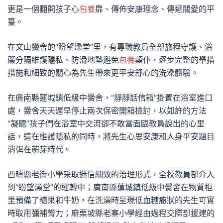
更是一個翻開孩子心
包養
扉、傳佈安康理念、傳遞關愛的平
臺。
在文山黌舍的“盼望澡堂”里，有專職教員全部旅程守護、浴
簾分隔維護隱私、防滑地墊避免
包養
顛仆，逐步完整的舉措
措施和細致的關心為先生帶來更平安舒心的洗澡體驗。
在廣南縣蓮城鎮低級中黌舍，“靜靜話信箱”掛置在浴室進口
處，黌舍天天遲早停止兩次保密開箱檢討，以如許的方法
“凝聽”孩子們在浴室中交流卻不敢當面臨教員說出的心里
話，這在維護隱私的同時，將先生心思安康和人身平安題目
消弭在萌芽時代。
西疇縣老街小學采取迷信細致的治理形式，全校教員都介入
到“盼望澡堂”的運轉中；廣南縣蓮城鎮低級中黌舍在物質柜
里預備了糖果和牛奶，在洗澡時呈現低血糖癥狀的先生可實
時取用彌補膂力；麻栗坡縣老寨小學經由過程交際部援建的