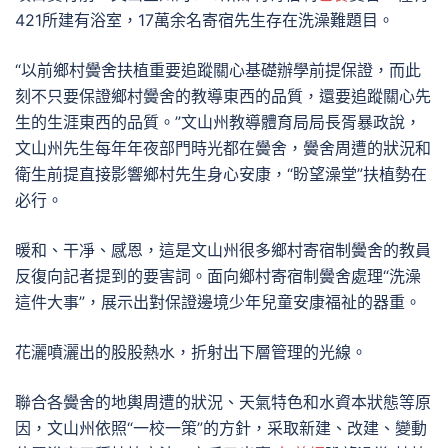
421所建有浴室，17萬余名寄宿先生存在洗澡難題目。
“以前鄉村黌舍扶植重要追蹤關心基礎辦學前提保證，而此
刻不只要保證鄉村黌舍的教導東西的品質，還要追蹤關心先
生的生涯東西的品質。”文山州教導體育局局長胥暴政說，
文山州先生每年年夜部門時光都在黌舍，黌舍周遭的狀況和
衛生前提直接影響鄉村先生身心安康，“盼望澡堂”扶植勢在
必行。
暖和、干凈、感恩，這是文山州很多鄉村寄宿制黌舍的教員
反復向記者提到的要害詞。面向鄉村寄宿制黌舍處理“洗澡
這件大事”，展示出對保證邊境少年兒童安康福祉的器重。
花灑噴灑出的股股熱水，折射出下層管理的光線。
聯合各黌舍的地輿周遭的狀況、天氣特色和水資本狀態等原
因，文山州依照“一校一策”的方針，采取新建、改建、變動