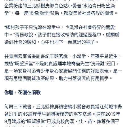
企業援建的丘北縣樹皮鄉白色姑小黌舍“水陌青田盼望澡
堂”，每一座“盼望澡堂”背后，都凝集著社會各界的關懷。
“鄉村孩子不只洗澡在澡堂中，也洗澡在社會各界的關愛
中。”胥暴政說，孩子們在接收輔助的經過歷程中，感觸感
染到社會的暖和，心中也埋下一顆感恩的種子。
共青團云南省委副書記王顥茗說，小澡堂、年夜平易近生，
扶植“盼望澡堂”不是純真處理本地寄宿先生“洗澡難”題目，
是一項安身村落青少年身心安康展開任務的詳細表現，是一
項有用穩固脫貧攻堅結果、助力村落復興的有用抓手。
你聽，花灑在唱歌
每周三下戰書，丘北縣錦屏鎮密納小黌舍教員常江菊城市帶
著班里的45論理學生到講授樓旁的浴室洗澡。這座2019年
9月建成的“盼望澡堂”已成為校內漢、壯、苗、彝等多個平