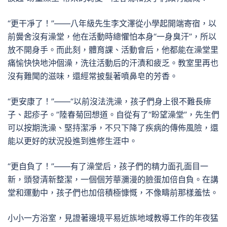
“更干凈了！”——八年級先生李文澤從小學起開端寄宿，以
前黌舍沒有澡堂，他在活動時總懼怕本身“一身臭汗”，所以
放不開身手。而此刻，體育課、活動會后，他都能在澡堂里
痛愉快快地沖個澡，洗往活動后的汗漬和疲乏。教室里再也
沒有難聞的滋味，還經常披髮著噴鼻皂的芳香。
“更安康了！”——“以前沒法洗澡，孩子們身上很不難長痱
子、起疹子。”陸春菊回想道。自從有了“盼望澡堂”，先生們
可以按期洗澡、堅持潔凈，不只下降了疾病的傳佈風險，還
能以更好的狀況投進到進修生涯中。
“更自負了！”——有了澡堂后，孩子們的精力面孔面目一
新，頭發清新整潔，一個個芳華瀰漫的臉蛋加倍自負。在講
堂和運動中，孩子們也加倍積極慷慨，不像疇前那樣羞怯。
小小一方浴室，見證著邊境平易近族地域教導工作的年夜猛