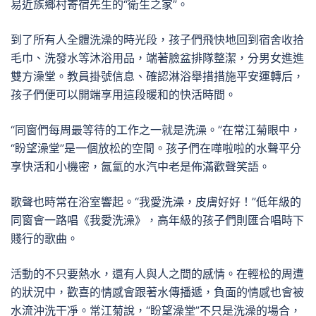
易近族鄉村寄宿先生的“衛生之家”。
到了所有人全體洗澡的時光段，孩子們飛快地回到宿舍收拾
毛巾、洗發水等沐浴用品，端著臉盆排隊整潔，分男女進進
雙方澡堂。教員掛號信息、確認淋浴舉措措施平安運轉后，
孩子們便可以開端享用這段暖和的快活時間。
“同窗們每周最等待的工作之一就是洗澡。”在常江菊眼中，
“盼望澡堂”是一個放松的空間。孩子們在嘩啦啦的水聲平分
享快活和小機密，氤氳的水汽中老是佈滿歡聲笑語。
歌聲也時常在浴室響起。“我愛洗澡，皮膚好好！”低年級的
同窗會一路唱《我愛洗澡》，高年級的孩子們則匯合唱時下
賤行的歌曲。
活動的不只要熱水，還有人與人之間的感情。在輕松的周遭
的狀況中，歡喜的情感會跟著水傳播遞，負面的情感也會被
水流沖洗干凈。常江菊說，“盼望澡堂”不只是洗澡的場合，