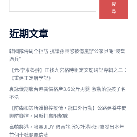
搜
尋
近期文章
韓國隊傳周全拒訪 抗議孫興慜被億嵐辦公家具嘲“沒當
過兵”
【元·孛朮魯翀】正找九宮格時租定文廟碑記專輯之三：
《重建正定府學記》
袁詠儀剖腹台包養價格產3.6公斤男嬰 激動落淚孩子名
不決
【防森和診所體檢控疫情，龍口外行動】公路建養中間
聯防聯控，果斷打贏阻擊戰
韋帕襲港，噴鼻JIUYI俱意診所設計港地理臺發出本年
首個十號颶風信號