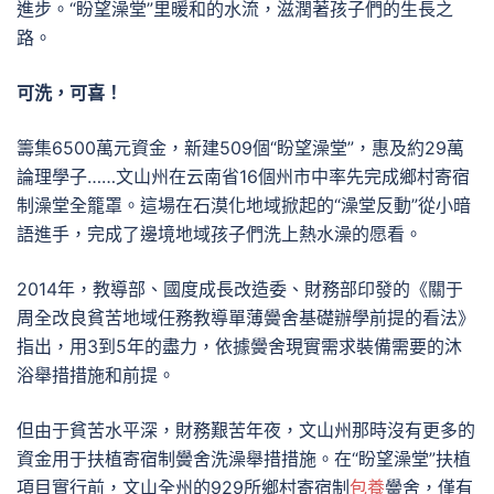
進步。“盼望澡堂”里暖和的水流，滋潤著孩子們的生長之
路。
可洗，可喜！
籌集6500萬元資金，新建509個“盼望澡堂”，惠及約29萬
論理學子……文山州在云南省16個州市中率先完成鄉村寄宿
制澡堂全籠罩。這場在石漠化地域掀起的“澡堂反動”從小暗
語進手，完成了邊境地域孩子們洗上熱水澡的愿看。
2014年，教導部、國度成長改造委、財務部印發的《關于
周全改良貧苦地域任務教導單薄黌舍基礎辦學前提的看法》
指出，用3到5年的盡力，依據黌舍現實需求裝備需要的沐
浴舉措措施和前提。
但由于貧苦水平深，財務艱苦年夜，文山州那時沒有更多的
資金用于扶植寄宿制黌舍洗澡舉措措施。在“盼望澡堂”扶植
項目實行前，文山全州的929所鄉村寄宿制
包養
黌舍，僅有