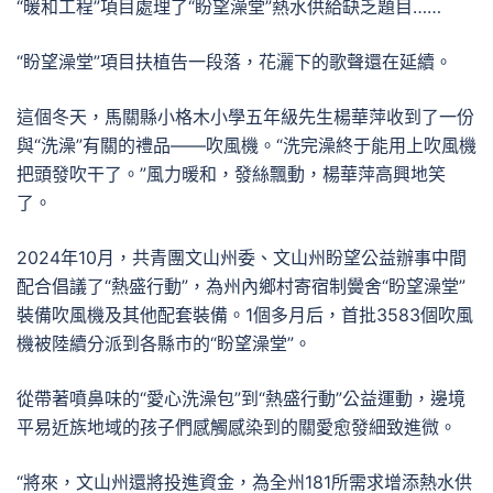
“暖和工程”項目處理了“盼望澡堂”熱水供給缺乏題目……
“盼望澡堂”項目扶植告一段落，花灑下的歌聲還在延續。
這個冬天，馬關縣小格木小學五年級先生楊華萍收到了一份
與“洗澡”有關的禮品——吹風機。“洗完澡終于能用上吹風機
把頭發吹干了。”風力暖和，發絲飄動，楊華萍高興地笑
了。
2024年10月，共青團文山州委、文山州盼望公益辦事中間
配合倡議了“熱盛行動”，為州內鄉村寄宿制黌舍“盼望澡堂”
裝備吹風機及其他配套裝備。1個多月后，首批3583個吹風
機被陸續分派到各縣市的“盼望澡堂”。
從帶著噴鼻味的“愛心洗澡包”到“熱盛行動”公益運動，邊境
平易近族地域的孩子們感觸感染到的關愛愈發細致進微。
“將來，文山州還將投進資金，為全州181所需求增添熱水供