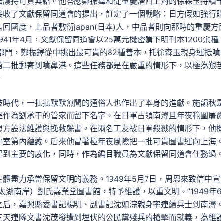
法護持可貴典籍。他答應鄭振鐸和從重慶潛回上海的徐森玉持續
接收了文獻保留同道會的提出，訂定了一個戰略：日方假如強行
回國度，上品者敷衍japan(日本)人，中品者則向那時的重慶方
41年4月，文獻保留同道會以25萬元機密購下明刊本1200余種
部門，鄭振鐸從中挑出最可貴的82種善本，托徐森玉親身運抵噴
第二批郵寄到噴鼻港。這些任務都是在嚴重的情形下，以極為艱
。
歧時代，一批批默默無聞的通俗人也作出了本身的進獻。施韻秋
是作為劉承干的管家而留下名字。在日軍占領南潯且年夜範圍屠
想方設法維護與挽救躲書。在兩名工友被日軍殺戮的情形下，他
處室第內蘊藏。后來他冒著極年夜風險把一批可貴圖書運向上海
起到主要的感化，同時，作為編目職員為文獻保留同道會任務過
體盡力承當保留文明的義務。1949年5月7日，周恩來致信中宣
湖南岸）劉氏嘉業堂圖書館，特予維護，以重文明。”1949年
之后，嘉興縣委書記楊明、副書記沈如淙親身率連續兵士到南潯
三天連隊文書沈茂發遭到埋伏的公民黨殘兵的槍擊而就義，為維