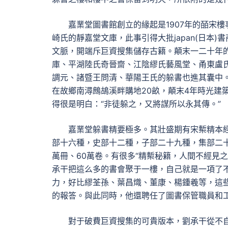
嘉業堂圖書館創立的緣起是1907年的皕宋樓事
崎氏的靜嘉堂文庫，此事引得大批japan(日本
文脈，開端斥巨資搜集儲存古籍。顛末一二十年
庫、平湖陸氏奇晉齋、江陰繆氏藝風堂、甬東盧
調元、諸暨王問清、華陽王氏的躲書也進其囊中。
在故鄉南潯鷓鴣溪畔購地20畝，顛末4年時光建
得很是明白：“非徒躲之，又將謀所以永其傳。”
嘉業堂躲書精要極多。其壯盛期有宋槧精本
部十六種，史部十二種，子部二十九種，集部二十
萬冊、60萬卷。有很多“精槧秘籍，人間不經見
承干把這么多的書會聚于一樓，自己就是一項了
力，好比繆荃孫、葉昌熾、董康、楊鍾羲等，這
的報答。與此同時，他還聘任了圖書保管職員和
對于破費巨資搜集的可貴版本，劉承干從不