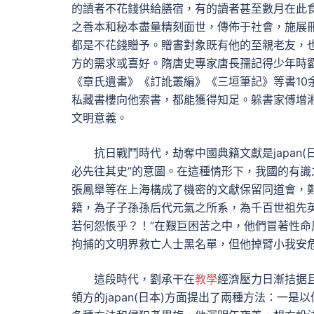
的讀者不花錢供給膳宿，有的讀者甚至數月在此
之善本和秘本盡量精刻面世，傳佈于社會，施展
都是不花錢贈予。贈書對象既有他的至親老友，
方的需求或喜好。隋唐史專家唐長孺記得少年時
《章氏遺書》《訂訛叢編》《三垣筆記》等書10
私藏書樓向他索書，都能獲得知足。躲書家傅增湘
文明意義。
抗日戰鬥時代，劫奪中國典籍文獻是japan
必先往其史”的意圖。在這種情形下，我國的有識
張鳳舉等在上海構成了機密的文獻保留同道會，
籍，為子子孫孫后代元氣之所系，為千百世祖先
若何怨悵乎？！”在艱巨困苦之中，他們冒著性
拘捕的文明界救亡人士黑名單，但他掉臂小我安
這段時代，劉承干在
教學
經濟壓力日漸拮据
領方的japan(日本)方面提出了兩種方法：一