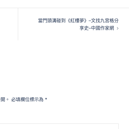
當門頭溝碰到《紅樓夢》–文找九宮格分
享史–中國作家網
公開。
必填欄位標示為
*