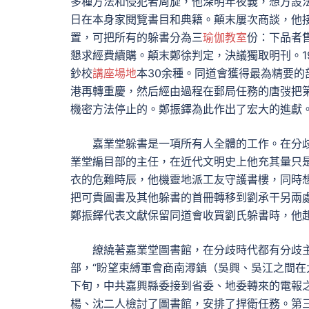
多種方法和侵犯者周旋，他深明年夜義，想方設
日在本身家閱覽書目和典籍。顛末屢次商談，他
置，可把所有的躲書分為三
瑜伽教室
份：下品者售
懇求經費續購。顛末鄭徐判定，決議獨取明刊。19
鈔校
講座場地
本30余種。同道會獲得最為精要的
港再轉重慶，然后經由過程在郵局任務的唐弢把
機密方法停止的。鄭振鐸為此作出了宏大的進獻
嘉業堂躲書是一項所有人全體的工作。在分
業堂編目部的主任，在近代文明史上他充其量只
衣的危難時辰，他機靈地派工友守護書樓，同時
把可貴圖書及其他躲書的首冊轉移到劉承干另兩
鄭振鐸代表文獻保留同道會收買劉氏躲書時，他
繚繞著嘉業堂圖書館，在分歧時代都有分歧主
部，“盼望束縛軍會商南潯鎮（吳興、吳江之間在太
下旬，中共嘉興縣委接到省委、地委轉來的電報
楊、沈二人檢討了圖書館，安排了捍衛任務。第