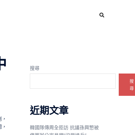
中
搜尋
搜
尋
近期文章
削，
間，
韓國隊傳周全拒訪 抗議孫興慜被