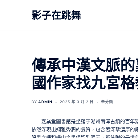
跳
至
影子在跳舞
主
要
內
容
傳承中漢文脈的
國作家找九宮格
BY
ADMIN
2025 年 3 月 2 日
未分類
嘉業堂圖書館是坐落于湖州南潯古鎮的百年
依然浮現出嫻雅秀潤的氣質，包含著深摯濃厚的
躲書之樓和樓中之書保留到明天，所依附的是幾