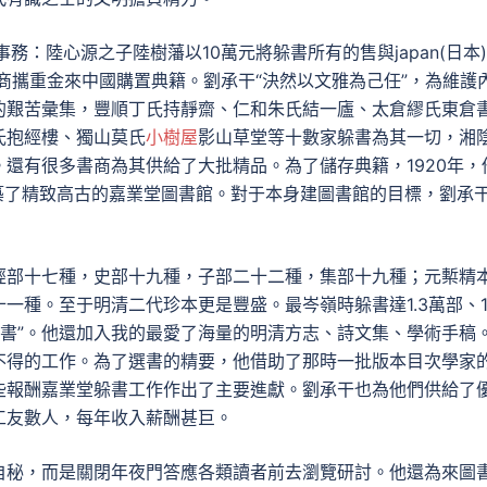
務：陸心源之子陸樹藩以10萬元將躲書所有的售與japan(日本
)書商攜重金來中國購置典籍。劉承干“決然以文雅為己任”，為維護
的艱苦彙集，豐順丁氏持靜齋、仁和朱氏結一廬、太倉繆氏東倉
氏抱經樓、獨山莫氏
小樹屋
影山草堂等十數家躲書為其一切，湘
還有很多書商為其供給了大批精品。為了儲存典籍，1920年，
築了精致高古的嘉業堂圖書館。對于本身建圖書館的目標，劉承
經部十七種，史部十九種，子部二十二種，集部十九種；元槧精
一種。至于明清二代珍本更是豐盛。最岑嶺時躲書達1.3萬部、1
之書”。他還加入我的最愛了海量的明清方志、詩文集、學術手稿
不得的工作。為了選書的精要，他借助了那時一批版本目次學家
些報酬嘉業堂躲書工作作出了主要進獻。劉承干也為他們供給了
工友數人，每年收入薪酬甚巨。
自秘，而是關閉年夜門答應各類讀者前去瀏覽研討。他還為來圖