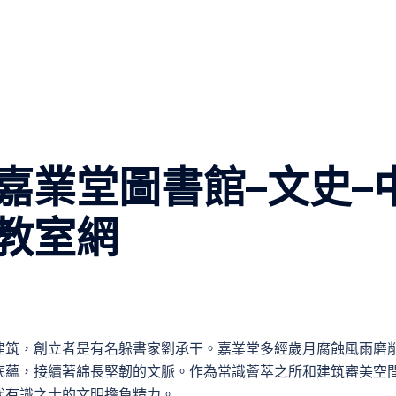
嘉業堂圖書館–文史–
教室網
建筑，創立者是有名躲書家劉承干。嘉業堂多經歲月腐蝕風雨磨
底蘊，接續著綿長堅韌的文脈。作為常識薈萃之所和建筑審美空
代有識之士的文明擔負精力。