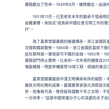
書館獻出了性命。1949年8月，連隊撤出，由
1951年11月，已至老年末年的劉承干發
省藏書樓，來知足“成長新中國社會文明工作的需
抃”。
為了嘉業堂圖書館的維護傳承，浙江省國民
次撥款賜與整修。1984年，浙江省國民當局下
這在那時是一筆很是可不雅的金錢。1992年、199
書館部門停止整修。比來的一次年夜的補葺自20
墻面補葺、明瑟亭補葺等19項工程，經過的事況
嘉業堂圖書館是中漢文明傳承有序的縮影，
擔負文明任務的成果。愛國實業家張元濟既是文
世，他事無可為，惟保留吾國數千年之文明，不
一分效率。”這是中國常識分子心坎深處的夫子