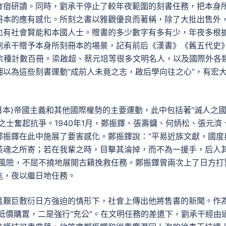
食宿研讀。同時，劉承干停止了較年夜範圍的刻書任務，把本身
冊本的應有感化。所刻之書以雅觀優良而著稱，除了大批出售外
也有社會賢能和本國人士。贈書的多少數字有多有少，年夜多根
劉承干贈予本身所刻冊本的場景，記有前后《漢書》《舊五代史
余種計數百冊。梁啟超、蔡元培等很多文明名人，以及國際外各
以為這些刻書運動“成前人未竟之志，啟后學向往之心”，有宏
(日本)帝國主義和其他國際權勢的主要運動，此中包括著“滅人之
之士奮起抗爭。1940年1月，鄭振鐸、張壽鏞、何炳松、張元濟
鄭振鐸在此中施展了要害感化。鄭振鐸說：“平易近族文獻，國度
英魂之所寄；若在我輩之時，目擊其淪掉，而不為一援手，后人
命風險，不屈不撓地展開古籍挽救任務。鄭振鐸曾兩次上了日方打
危，夜以繼日地任務。
且艱巨敷衍日方強迫的情形下，社會上傳出他將售書的新聞。作
是以低價購置，二是強行“充公”。在文明任務的差遣下，劉承干經由