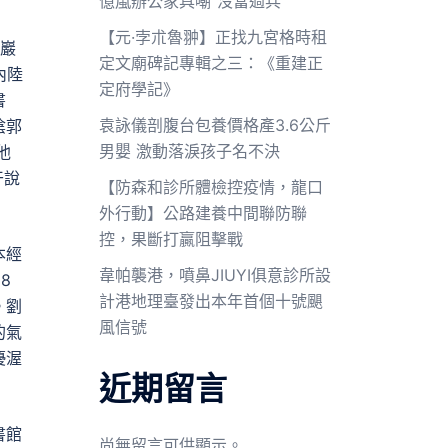
億嵐辦公家具嘲“沒當過兵”
【元·孛朮魯翀】正找九宮格時租
)巖
定文廟碑記專輯之三：《重建正
內陸
定府學記》
書
袁詠儀剖腹台包養價格產3.6公斤
陰郭
男嬰 激動落淚孩子名不決
他
干說
【防森和診所體檢控疫情，龍口
外行動】公路建養中間聯防聯
控，果斷打贏阻擊戰
本經
韋帕襲港，噴鼻JIUYI俱意診所設
8
計港地理臺發出本年首個十號颶
。劉
風信號
的氣
優渥
近期留言
書館
尚無留言可供顯示。