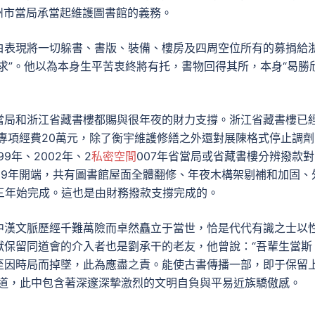
湖州市當局承當起維護圖書館的義務。
函明白表現將一切躲書、書版、裝備、樓房及四周空位所有的募捐給
求”。他以為本身生平苦衷終將有托，書物回得其所，本身“曷勝
當局和浙江省藏書樓都賜與很年夜的財力支撐。浙江省藏書樓已
撥專項經費20萬元，除了衡宇維護修繕之外還對展陳格式停止調劑
9年、2002年、2
私密空間
007年省當局或省藏書樓分辨撥款
19年開端，共有圖書館屋面全體翻修、年夜木構架剔補和加固、
三年始完成。這也是由財務撥款支撐完成的。
中漢文脈歷經千難萬險而卓然矗立于當世，恰是代代有識之士以
獻保留同道會的介入者也是劉承干的老友，他曾說：“吾輩生當斯
至因時局而掉墜，此為應盡之責。能使古書傳播一部，即于保留
自道，此中包含著深邃深摯激烈的文明自負與平易近族驕傲感。