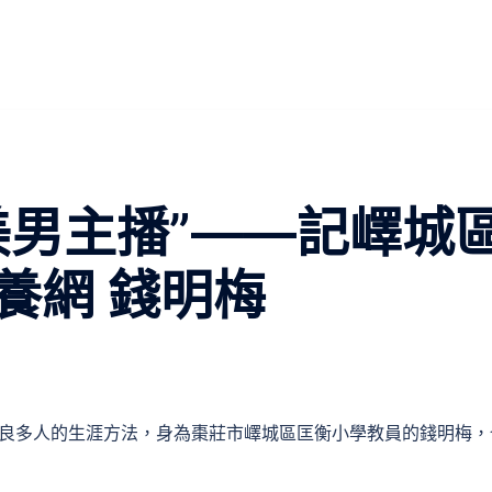
美男主播”——記嶧城
養網 錢明梅
瞭良多人的生涯方法，身為棗莊市嶧城區匡衡小學教員的錢明梅，