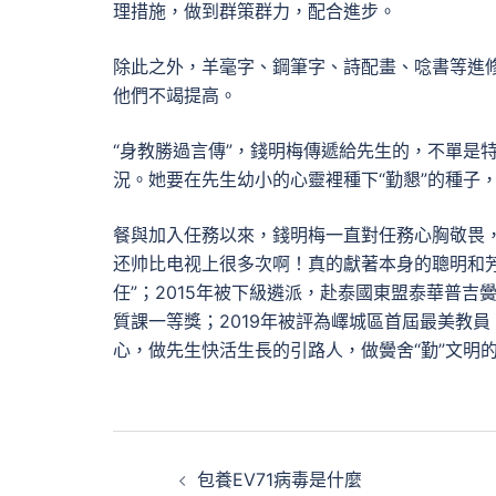
理措施，做到群策群力，配合進步。
除此之外，羊毫字、鋼筆字、詩配畫、唸書等進
他們不竭提高。
“身教勝過言傳”，錢明梅傳遞給先生的，不單是
況。她要在先生幼小的心靈裡種下“勤懇”的種子
餐與加入任務以來，錢明梅一直對任務心胸敬畏
还帅比电视上很多次啊！真的獻著本身的聰明和芳
任”；2015年被下級遴派，赴泰國東盟泰華普吉
質課一等獎；2019年被評為嶧城區首屆最美教
心，做先生快活生長的引路人，做黌舍“勤”文明
文
包養EV71病毒是什麼