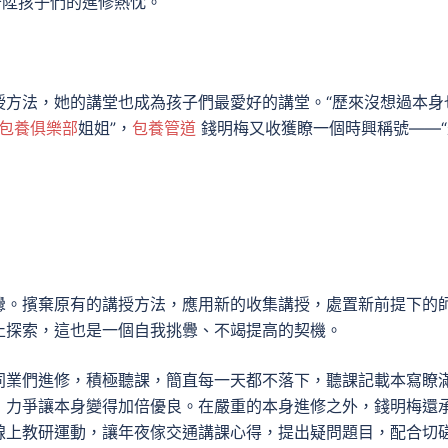
晉陞孩子們的進修熱忱。
授方法，她的講堂也成為孩子們最愛好的講堂。“歷來沒想過本身
包養俱樂部
姐姐”，
包養管道
錢明梅又收獲瞭一個時興稱號——“
釁。擯棄原有的講授方法，應用新的收集講授，處置新前提下的
止探索，這也是一個自我挑釁、不竭提高的契機。
同業們進修，積極聽課，簡直每一天都不落下，聽課記載本寫瞭
，力爭讓本身變得加倍優良。在嚴重的本身進修之外，錢明梅還
線上教研運動，讓年夜傢交通講課心得，提出疑問題目，配合切