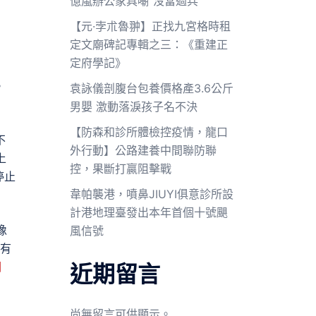
億嵐辦公家具嘲“沒當過兵”
【元·孛朮魯翀】正找九宮格時租
定文廟碑記專輯之三：《重建正
定府學記》
。
袁詠儀剖腹台包養價格產3.6公斤
男嬰 激動落淚孩子名不決
【防森和診所體檢控疫情，龍口
不
外行動】公路建養中間聯防聯
上
控，果斷打贏阻擊戰
停止
韋帕襲港，噴鼻JIUYI俱意診所設
計港地理臺發出本年首個十號颶
像
風信號
有
網
近期留言
尚無留言可供顯示。