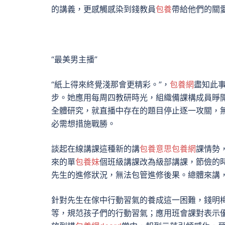
的講義，更感觸感染到錢教員
包養
帶給他們的關
“最美男主播”
“紙上得來終覺淺那會更精彩。”，
包養網
盡知此
步。她應用每周四教研時光，組織備課構成員睜
全體研究，就直播中存在的題目停止逐一攻關，
必需想措施戰勝。
談起在線講課這種新的講
包養意思
包養網
課情勢
來的單
包養妹
個班級講課改為級部講課，節儉的
先生的進修狀況，無法包管進修後果。總體來講，
針對先生在傢中行動習氣的養成這一困難，錢明
等，規范孩子們的行動習氣；應用班會課對表示