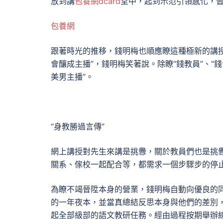
放到講
包養網dcard
堂中，起到示范引領感化，
包養網
跟著時光的推移，錢明梅也順應瞭這種極新的講
會釀成主播”，錢明梅笑著說。除瞭“錢教員”、“錢
美男主播”。
“身教勝過言傳”
網上講授對先生來講是挑釁，關於教員們也是挑
關系、傢校一起配合等，都需求一個步驟步的停
為瞭不竭晉陞本身的營業，錢明梅自動向優良的
的一年夜本，並當真總結反思本身與他們的差別
起全部級部的語文教研任務。經由過程按期舉辦