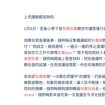
上完課臉都是熱的
2月6日，匡衡小學下發
長期包養
瞭空中講堂實行
為瞭包管直播後果，錢明梅召集備課組的
包養網
付？”她說言，揚長避短，一遍又一遍的停止直播
會說在它之外什麼嗎
包養app
？”我不相信經紀
長期包養
，錢明梅開端上彀查材料、特別做課件
瞭反復的試講，在熟習講授環節、內在的事務的
底本認
包養網
為“一切盡在把握中”的講堂，仍是
春節放鞭炮；有數的連麥請求，讓人目不暇接。
特別的預備，錢明梅頓時調劑瞭過
包養站長
去，
dcard
，錢明梅對本身的第一次直播至今浮光掠