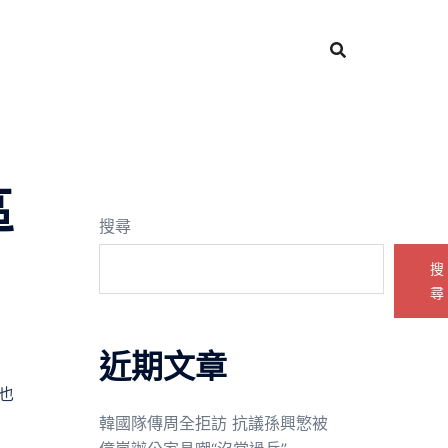
區
搜尋
搜
尋
近期文章
也
韓國隊傳周全拒訪 抗議孫興慜被