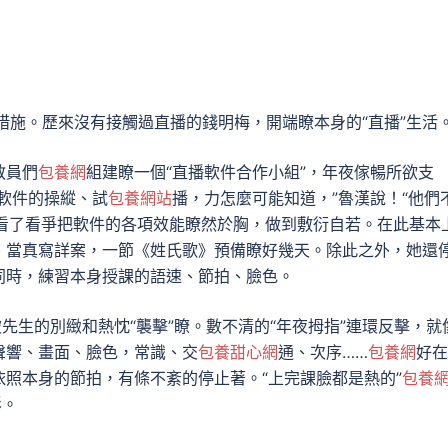
措施。歷來沒有接觸過直播的錢明梅，開端瞭本身的“直播”生活
教員們
包養網
組建瞭一個“直播軟件合作小組”，年夜傢暢所欲支
軟件的操縱、試
包養網站
播，力怎麼可能知道，”魯漢說！“他們
人看了看爭把軟件的各項效能瞭然於胸，做到敷衍自若。在此基本
、當真寫詳案，一節《姓氏歌》預備瞭好幾天。除此之外，她還
同時，練習本身授課的語速、節拍、臉色。
被先生的別緻和熱忱“襲擊”瞭。數不清的“年夜拇指”連環反擊，就
聲響、畫面、臉色，常識、交
包養甜心網
通、次序……
包養網
好在
依照本身的節拍，有條不紊的停止著。“上完課臉都是熱的”
包養
影。