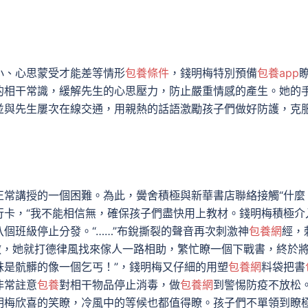
小、心思蒙受才能差等情形
包養條件
，錢明梅特別預備
包養app
的相干常識，緩解先生的心思壓力，防止嚴重情感的產生。她的
並與先生屢次在線交通，用親熱的話語激勵孩子們做好防護，克
常講授的一個困難。為此，黌舍積極與新華書店聯絡接觸“什麼
行卡，“我不能相信無，確保孩子們盡快用上教材。錢明梅積極介
個班級停止分發。“……”布銳撕裂的聲音再次刺激神
包養網
經，
人手不敷，她就打德律風找來傢人一路相助，繁忙瞭一個下戰書，終於
妹是骯髒的像一個乞丐！”，錢明梅又仔細的用塑
包養網
料袋把書
非常註意
包養
對相干物品停止消毒，做
包養網
到警惕防疫不放松
明梅欣喜的笑瞭，冷風中的等候也都值得瞭。孩子們不單領到瞭