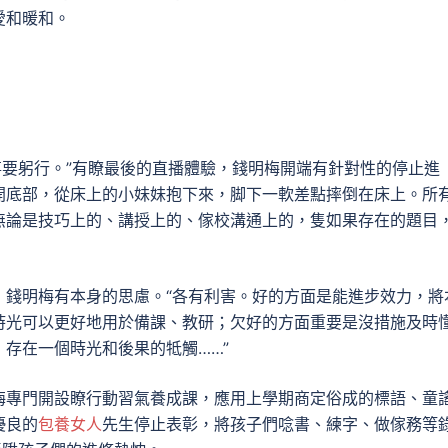
愛和暖和。
事要躬行。”有瞭最後的直播體驗，錢明梅開端有針對性的停止進
開底部，從床上的小妹妹抱下來，脚下一軟差點摔倒在床上。所
無論是技巧上的、講授上的、傢校溝通上的，隻如果存在的題目
，錢明梅有本身的思慮。“各有利害。好的方面是能進步效力，將
時光可以更好地用於備課、教研；欠好的方面重要是沒措施及時
存在一個時光和後果的牴觸……”
梅專門開設瞭行動習氣養成課，應用上學期商定俗成的標語、童
優良的
包養女人
先生停止表彰，將孩子們唸書、練字、做傢務等