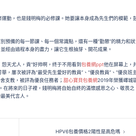
修運動，也是錢明梅的必修課。她要讓本身成為先生們的模範，
特別預備的每一節課、每一個常識點，還有一種“勤懇”的精力和狀
，並經由過程本身的盡力，讓它生根抽芽、開花成果。
，怨天尤人，貢“好帅啊，终于不用看到
包養網ppt
他在屏幕上，
華，屢次被評為“最受先生愛好的教員”、“優良教員”、“優良班
黌舍支教，被評為優良任務者；
甜心寶貝包養網
2019年榮獲嶧城
員。在將來的日子裡，錢明梅將自始自終的滿懷感恩之心、敬畏之
的最美代言人。
HPV6包養價格2陽性是高危嗎