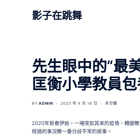
跳
至
影子在跳舞
主
要
內
容
先生眼中的“最
匡衡小學教員包
BY
ADMIN
2023 年 9 月 16 日
未分類
2020年新春伊始，一場突如其來的疫情，轉變
經過的事況瞭一番分歧平常的故事。