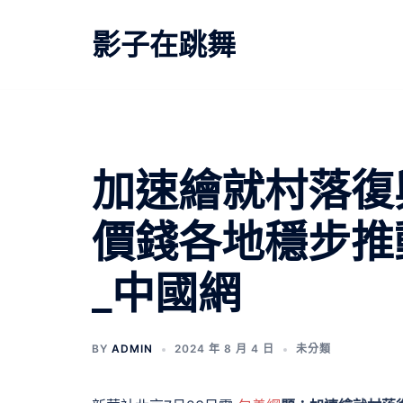
跳
至
影子在跳舞
主
要
內
容
加速繪就村落復
價錢各地穩步推
_中國網
BY
ADMIN
2024 年 8 月 4 日
未分類