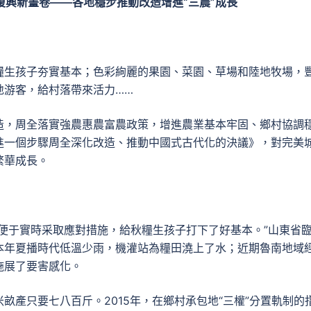
復興新畫卷——各地穩步推動改造增進“三農”成長
糧生孩子夯實基本；色彩絢麗的果園、菜園、草場和陸地牧場，
地游客，給村落帶來活力……
造，周全落實強農惠農富農政策，增進農業基本牢固、鄉村協調
進一個步驟周全深化改造、推動中國式古代化的決議》，對完美
繁華成長。
便于實時采取應對措施，給秋糧生孩子打下了好基本。”山東省
本年夏播時代低溫少雨，機灌站為糧田澆上了水；近期魯南地域
施展了要害感化。
畝產只要七八百斤。2015年，在鄉村承包地“三權”分置軌制的