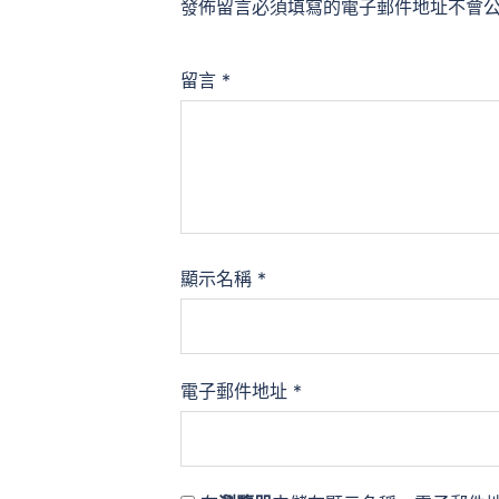
發佈留言必須填寫的電子郵件地址不會
留言
*
顯示名稱
*
電子郵件地址
*