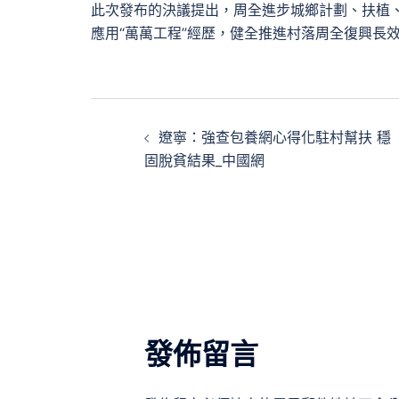
此次發布的決議提出，周全進步城鄉計劃、扶植
應用“萬萬工程”經歷，健全推進村落周全復興長
文
遼寧：強查包養網心得化駐村幫扶 穩
章
固脫貧結果_中國網
導
覽
發佈留言