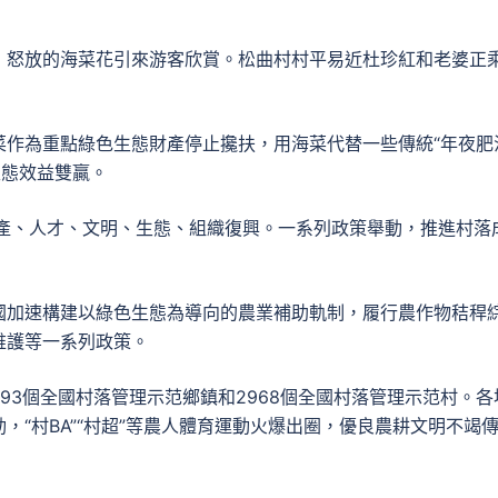
，怒放的海菜花引來游客欣賞。松曲村村平易近杜珍紅和老婆正
菜作為重點綠色生態財產停止攙扶，用海菜代替一些傳統“年夜肥
生態效益雙贏。
財產、人才、文明、生態、組織復興。一系列政策舉動，推進村落
國加速構建以綠色生態為導向的農業補助軌制，履行農作物秸稈
維護等一系列政策。
93個全國村落管理示范鄉鎮和2968個全國村落管理示范村。各
“村BA”“村超”等農人體育運動火爆出圈，優良農耕文明不竭