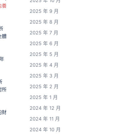
2025 年 10 月
包養
2025 年 9 月
2025 年 8 月
所
2025 年 7 月
全體
2025 年 6 月
2025 年 5 月
年
2025 年 4 月
2025 年 3 月
所
2025 年 2 月
村所
2025 年 1 月
2024 年 12 月
的財
2024 年 11 月
2024 年 10 月