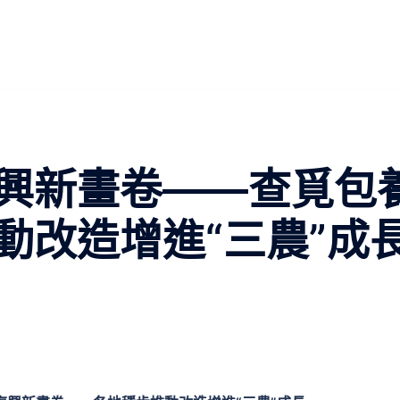
興新畫卷——查覓包
動改造增進“三農”成