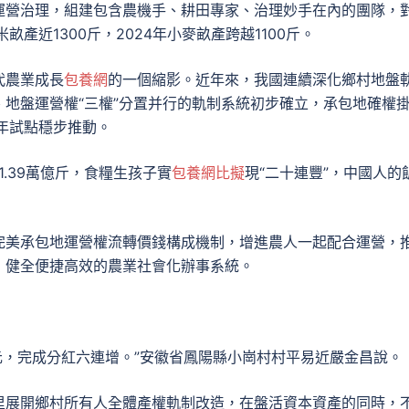
運營治理，組建包含農機手、耕田專家、治理妙手在內的團隊，
畝產近1300斤，2024年小麥畝產跨越1100斤。
代農業成長
包養網
的一個縮影。近年來，我國連續深化鄉村地盤
地盤運營權“三權”分置并行的軌制系統初步確立，承包地確權
年試點穩步推動。
1.39萬億斤，食糧生孩子實
包養網比擬
現“二十連豐”，中國人的
完美承包地運營權流轉價錢構成機制，增進農人一起配合運營，
，健全便捷高效的農業社會化辦事系統。
0元，完成分紅六連增。”安徽省鳳陽縣小崗村村平易近嚴金昌說。
里展開鄉村所有人全體產權軌制改造，在盤活資本資產的同時，