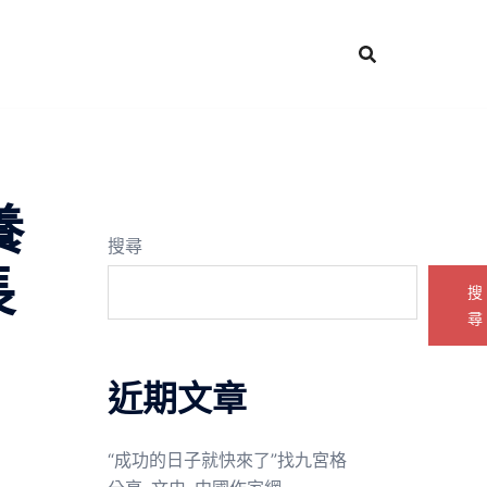
養
搜尋
長
搜
尋
近期文章
“成功的日子就快來了”找九宮格