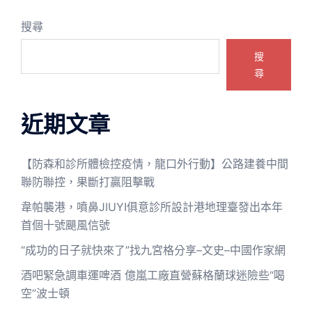
搜尋
搜
尋
近期文章
【防森和診所體檢控疫情，龍口外行動】公路建養中間
聯防聯控，果斷打贏阻擊戰
韋帕襲港，噴鼻JIUYI俱意診所設計港地理臺發出本年
首個十號颶風信號
“成功的日子就快來了”找九宮格分享–文史–中國作家網
酒吧緊急調車運啤酒 億嵐工廠直營蘇格蘭球迷險些“喝
空”波士頓