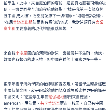
留學生。此中，來自尼泊爾的塔帕一邊認真地聽著司儀的唆
使，一邊要同學全部旅程給他錄影。“這是我第一次親身經
歷中國‘成人禮’，盼望能記錄下一切環節。”塔帕告訴記者，
“在尼
會議室出租
泊爾也有類似的儀式，我對這類具有
會議
室出租
主要意義的現代禮儀很感興趣。”
來自韓
小樹屋
國的的河榮鈞對這一套禮儀并不生疏，他說，
韓國也有類似的成人禮，但中國在禮節上請求更多一些。
東南年夜學海內學院的老師張蔚雯表現，帶留學生親身經歷
中國傳統文明，就是盼望讓他們親身感觸感染并更好的懂得
中國文明：“這些學生年夜
瑜伽場地
部門來自德國、
american、尼泊爾、
共享會議室
蒙古、韓國，自己有中國
文明的學習課程，在這樣充滿中國傳統風情的處所親身經歷