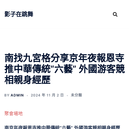
跳
至
影子在跳舞
主
要
內
容
南找九宮格分享京年夜報恩寺
推中華傳統“六藝” 外國游客競
相親身經歷
BY
ADMIN
2024 年 11 月 2 日
未分類
聚會場地
南京年夜報恩寺推中華傳統“六藝” 外國游客競相親身經歷