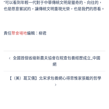
“可以看到年輕一代對于中華傳統文明是獵奇的、向往的，
也是愿意嘗試的，讓傳統文明重現光榮，也是我們的愿看。
責任
聚會場地
編輯：柳君
文
全國首個省級新農夫協會在皖查包養經歷成立_中國
章
網
導
覽
【（美）葛艾儒】北宋求包養網心得思惟家張載的哲學