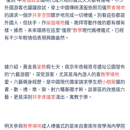
“復刻”中
瑜伽教室
國明代成人禮的儀式天天都有幾場。不少
外國游客也躍躍欲試，穿上中國傳統漢服依照司儀
聚會場地
的請求一個步
共享空間
驟步地完成一切禮儀。別看這些都是
外國人，但扶手、作
瑜伽場地
揖、跪拜等動作做的都有模有
樣。據悉，未來還將在這里“復原”
教學
現代婚禮儀式，已經
有不少年輕情侶表現興趣盎然。
據介紹，黃金長
家教
假七天，南京年夜報恩寺遺址公園發布
的“六藝游園”，深受游客，尤其是海內游人的喜
教學場地
愛。六藝親身經歷，是中國現代儒家請求學生把
小樹屋
握的
書、數、禮、樂、御、射六種基礎才幹，該景區的改進版六
藝，更是深刻
共享會議室
淺出，寓教于樂。
明天參與
教學場地
成人禮儀式的是來自東南年夜學海內學院