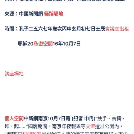
來源：中國新聞網
舞蹈場地
時間：孔子二五六七年歲次丙申玄月初七日壬辰
會議室出租
耶穌20
私密空間
16年10月7日
講座場地
個人空間
中新網南京10月7日電 (記者 申冉)
“扶手、高揖、
拜、起……”國慶期間，南京年夜報恩寺
交流
遺址公園內，