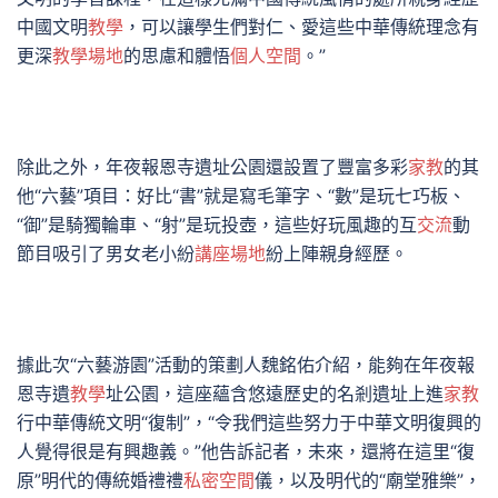
中國文明
教學
，可以讓學生們對仁、愛這些中華傳統理念有
更深
教學場地
的思慮和體悟
個人空間
。”
除此之外，年夜報恩寺遺址公園還設置了豐富多彩
家教
的其
他“六藝”項目：好比“書”就是寫毛筆字、“數”是玩七巧板、
“御”是騎獨輪車、“射”是玩投壺，這些好玩風趣的互
交流
動
節目吸引了男女老小紛
講座場地
紛上陣親身經歷。
據此次“六藝游園”活動的策劃人魏銘佑介紹，能夠在年夜報
恩寺遺
教學
址公園，這座蘊含悠遠歷史的名剎遺址上進
家教
行中華傳統文明“復制”，“令我們這些努力于中華文明復興的
人覺得很是有興趣義。”他告訴記者，未來，還將在這里“復
原”明代的傳統婚禮禮
私密空間
儀，以及明代的“廟堂雅樂”，