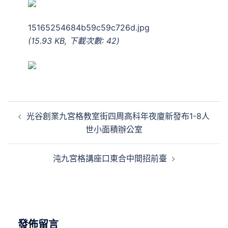
15165254684b59c59c726d.jpg
(15.93 KB, 下載次數: 42)
文
光谷創業九宮格教室街四周高科年夜廈新發布1-8人
章
世小面積辦公室
導
覽
沌九宮格講座口東合中間招前臺
發佈留言