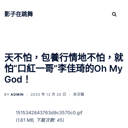
跳
至
影子在跳舞
主
要
內
容
天不怕，包養行情地不怕，就
怕“口紅一哥”李佳琦的Oh My
God！
BY
ADMIN
2023 年 12 月 20 日
未分類
1515342843763d9c3570c0.gif
(1.81 MB, 下載次數: 45)