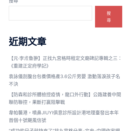
搜尋
搜
尋
近期文章
【元·孛朮魯翀】正找九宮格時租定文廟碑記專輯之三：
《重建正定府學記》
袁詠儀剖腹台包養價格產3.6公斤男嬰 激動落淚孩子名
不決
【防森和診所體檢控疫情，龍口外行動】公路建養中間
聯防聯控，果斷打贏阻擊戰
韋帕襲港，噴鼻JIUYI俱意診所設計港地理臺發出本年
首個十號颶風信號
“成功的日子就快來了”找九宮格分享–文史–中國作家網