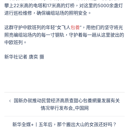
攀上22米高的电塔和17米高的灯桥，对这里的5000余盏灯
进行巡检维修，确保编组站场的照明安全。
这群守护中欧班列的年轻“女飞人
包養
”，用他们的坚守将光
照亮编组站场内的每一寸钢轨，守护着每一趟从这里驶出的
中欧班列。
新华社记者 唐奕 摄
文
国新办就推动民营经济高质查甜心包養網量发展有关
章
情况举行发布会_中国网
導
覽
新华全媒+丨五年后，那个搬出大山的女孩还好吗？