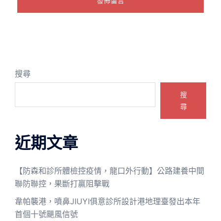
搜尋
搜
尋
近期文章
【防森和診所體檢控疫情，龍口外行動】公路建養中間
聯防聯控，果斷打贏阻擊戰
韋帕襲港，噴鼻JIUYI俱意診所設計港地理臺發出本年
首個十號颶風信號