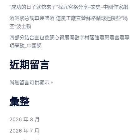
“成功的日子就快來了”找九宮格分享–文史–中國作家網
酒吧緊急調車運啤酒 億嵐工廠直營蘇格蘭球迷險些“喝
空”波士頓
四部分結合查包養網心得展開數字村落強農惠農富農專
項舉動_中國網
近期留言
尚無留言可供顯示。
彙整
2026 年 8 月
2026 年 7 月