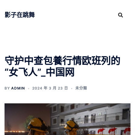
跳
至
影子在跳舞
主
要
內
容
守护中查包養行情欧班列的
“女飞人”_中国网
BY
ADMIN
2024 年 3 月 23 日
未分類