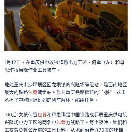
1月12日，在重庆供电段兴隆场电力工区，何雪（左）和母
思琪将当晚作业工具装车。
地处重庆市沙坪坝区回龙坝镇的兴隆场编组站，是西南地区
最大的铁路
包養
编组站。作为重庆铁路枢纽的“心脏”，这里
承担了中欧国际班列的列车解体、编组任务。
“00后”女孩何雪
包養
和母思琪是中国铁路成都局重庆供电段
兴隆场电力工区的两名电
包養
力线路工。每个夜晚，她们和
工友背负数公斤重的工具材料，从地面沿着近70度的爬梯