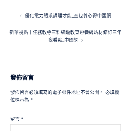
文
優化電力體系調理才能_查包養心得中國網
章
導
新華視點丨任務教導三科統編教查包養網站材修訂三年
覽
夜看點_中國網
發佈留言
發佈留言必須填寫的電子郵件地址不會公開。
必填欄
位標示為
*
留言
*