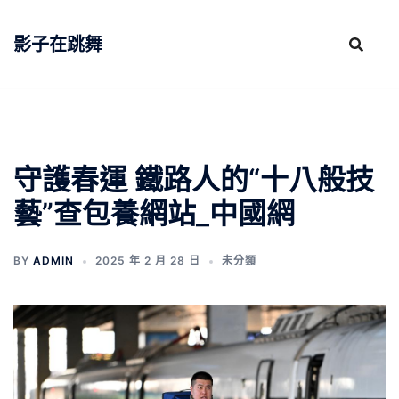
跳
至
影子在跳舞
主
要
內
容
守護春運 鐵路人的“十八般技
藝”查包養網站_中國網
BY
ADMIN
2025 年 2 月 28 日
未分類