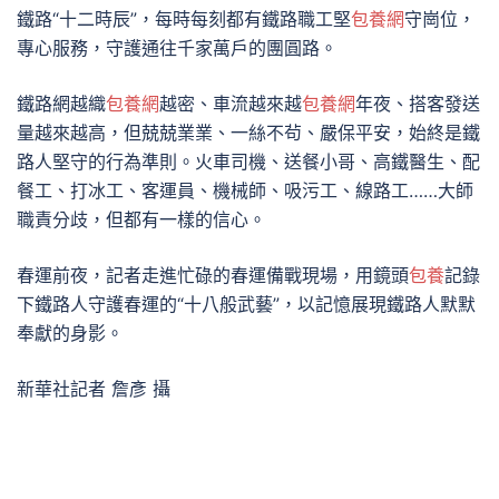
鐵路“十二時辰”，每時每刻都有鐵路職工堅
包養網
守崗位，
專心服務，守護通往千家萬戶的團圓路。
鐵路網越織
包養網
越密、車流越來越
包養網
年夜、搭客發送
量越來越高，但兢兢業業、一絲不茍、嚴保平安，始終是鐵
路人堅守的行為準則。火車司機、送餐小哥、高鐵醫生、配
餐工、打冰工、客運員、機械師、吸污工、線路工……大師
職責分歧，但都有一樣的信心。
春運前夜，記者走進忙碌的春運備戰現場，用鏡頭
包養
記錄
下鐵路人守護春運的“十八般武藝”，以記憶展現鐵路人默默
奉獻的身影。
新華社記者 詹彥 攝