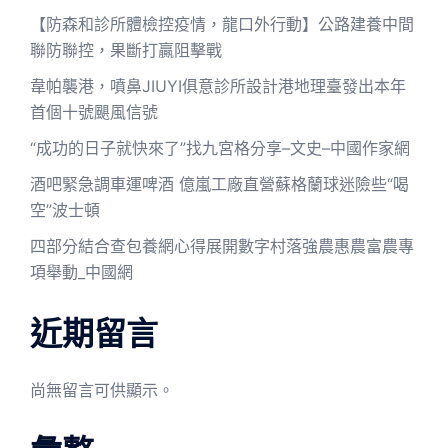
【防森和診所體檢控疫情，龍口外行動】公路建養中間
聯防聯控，果斷打贏阻擊戰
韋帕襲港，噴鼻JIUYI俱意診所設計港地理臺發出本年
首個十號颶風信號
“成功的日子就快來了”找九宮格分享–文史–中國作家網
酒吧緊急調車運啤酒 億嵐工廠直營蘇格蘭球迷險些“喝
空”波士頓
四部分結合查包養網心得展開數字村落強農惠農富農專
項舉動_中國網
近期留言
尚無留言可供顯示。