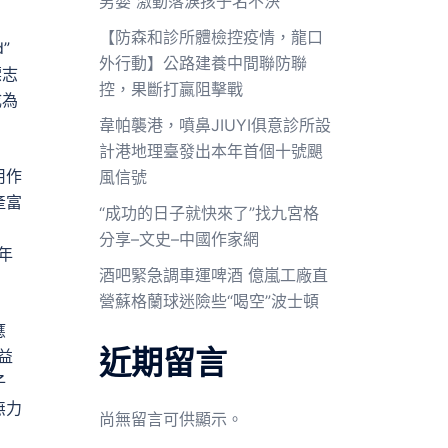
男嬰 激動落淚孩子名不決
【防森和診所體檢控疫情，龍口
”
外行動】公路建養中間聯防聯
標志
控，果斷打贏阻擊戰
成為
韋帕襲港，噴鼻JIUYI俱意診所設
計港地理臺發出本年首個十號颶
用作
風信號
產富
“成功的日子就快來了”找九宮格
分享–文史–中國作家網
年
酒吧緊急調車運啤酒 億嵐工廠直
營蘇格蘭球迷險些“喝空”波士頓
應
近期留言
益
子
無力
尚無留言可供顯示。