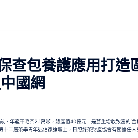
保查包養護應用打造
_中國網
畝，年產干毛茶2.1萬噸，總產值40億元，是蒼生增收致富的‘金
會暨第十二屆茶學青年迷信家論壇上，日照綠茶財產協會有關擔任人