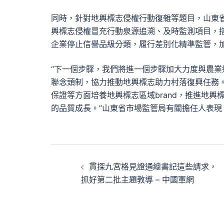
同時，針對地輿標志侵權行動復雜等題目，山東
輿標志侵權冒充行動泉源追溯、及時監測項目，搭
企業停止信譽品級分類，履行差別化精準監管，
“下一個步驟，我們將進一個步驟加大力度與農
聯念頭制，協力推動地輿標志助力村落復興任務
保證等方面培養地輿標志區域brand，推進地
的品質成長。”山東省市場監管局有關擔任人表現
文
貫探九宮格見證通總書記這些請求，
章
抓好第二批主題教導 – 中國軍網
導
覽