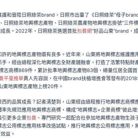
晉陞日照綠茶brand，日照市出臺了《日照綠茶“母子brand
、日照綠茶地輿標志產物、日照綠茶農產物地輿標志掛號”三件
d”同成長。2022年，日照綠茶進選首批
包養網
“好品山東”brand，
如許的地輿標志產物還有良多。近年來，山東將地輿標志維護應
抓手，經由過程深化地輿標志全財產鏈融會，打造了浩繁特點財
標志商標869件，累計批準地輿標志產物83個，總量位居全國首
養平臺推舉
責人先容說，在中國brand扶植增進會等發布的2018
，山東地輿標志產物上榜20件。
東西的品質成長？記者清楚到，山東經由過程推行地輿標志商標
體率先規范應用地輿標志商標，構成“地輿標志+企業商標”彼此增
吸引更多企業
包養
、專門研究一起配合社參加地輿標志產物生孩
標志公用標志應用核準改造試點，推行地輿標志公用標志應用，
質效益。