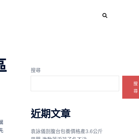
區
搜尋
搜
尋
近期文章
葉
先
袁詠儀剖腹台包養價格產3.6公斤