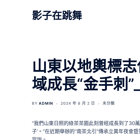
跳
至
影子在跳舞
主
要
內
容
山東以地輿標志
域成長“金手刺”
BY
ADMIN
2024 年 8 月 2 日
未分類
“我們山東日照的綠茶茶園此刻曾經成長到了30萬
子’。”在近期舉辦的“南茶北引”傳承立異年夜
容說。