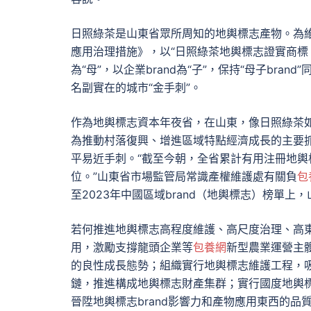
日照綠茶是山東省眾所周知的地輿標志產物。為維護和
應用治理措施》，以“日照綠茶地輿標志證實商標
為“母”，以企業brand為“子”，保持“母子bran
名副實在的城市“金手刺”。
作為地輿標志資本年夜省，在山東，像日照綠茶
為推動村落復興、增進區域特點經濟成長的主要
平易近手刺。“截至今朝，全省累計有用注冊地輿
位。”山東省市場監管局常識產權維護處有關負
包
至2023年中國區域brand（地輿標志）榜單上
若何推進地輿標志高程度維護、高尺度治理、高
用，激勵支撐龍頭企業等
包養網
新型農業運營主
的良性成長態勢；組織實行地輿標志維護工程，
鏈，推進構成地輿標志財產集群；實行國度地輿
晉陞地輿標志brand影響力和產物應用東西的品