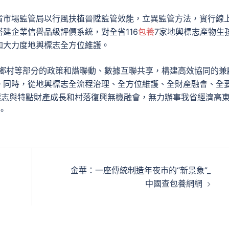
省市場監管局以行風扶植晉陞監管效能，立異監管方法，實行線
建企業信譽品級評價系統，對全省116
包養
7家地輿標志產物生
加大力度地輿標志全方位維護。
業鄉村等部分的政策和諧聯動、數據互聯共享，構建高效協同的兼
。同時，從地輿標志全流程治理、全方位維護、全財產融會、全
輿標志與特點財產成長和村落復興無機融會，無力辦事我省經濟高
。
金華：一座傳統制造年夜市的“新景象”_
中國查包養網網