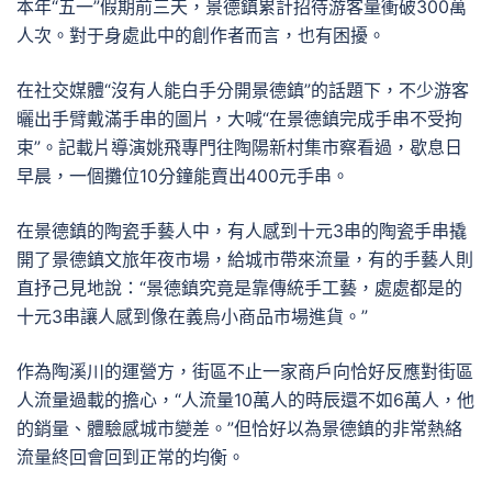
本年“五一”假期前三天，景德鎮累計招待游客量衝破300萬
人次。對于身處此中的創作者而言，也有困擾。
在社交媒體“沒有人能白手分開景德鎮”的話題下，不少游客
曬出手臂戴滿手串的圖片，大喊“在景德鎮完成手串不受拘
束”。記載片導演姚飛專門往陶陽新村集市察看過，歇息日
早晨，一個攤位10分鐘能賣出400元手串。
在景德鎮的陶瓷手藝人中，有人感到十元3串的陶瓷手串撬
開了景德鎮文旅年夜市場，給城市帶來流量，有的手藝人則
直抒己見地說：“景德鎮究竟是靠傳統手工藝，處處都是的
十元3串讓人感到像在義烏小商品市場進貨。”
作為陶溪川的運營方，街區不止一家商戶向恰好反應對街區
人流量過載的擔心，“人流量10萬人的時辰還不如6萬人，他
的銷量、體驗感城市變差。”但恰好以為景德鎮的非常熱絡
流量終回會回到正常的均衡。