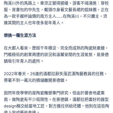
陶溪川外的馬路上，車流正變得遲緩，游客不竭涌進：穿校
服、背書包的中先生，戴頭巾身著文藝長裙的姐妹團，正在
為一款手握杯論價的南方主人……在陶溪川，不只攤主，流
連其間的主人也年夜多是年青人。
想換一種生涯方法
在大都人看來，歷經千年積淀、完全而成熟的陶瓷財產鏈，
門檻極低的創業周遭的狀況和溫馨安閒的生涯氣氛，是景德
鎮吸引年青人的處所。
2022年春天，26歲的滿都拉辭失落武漢陶藝教員的任務，
帶著不到一萬元的積儲離開景德鎮。
固然年夜學學的是陶瓷雕塑專門研究，但由於黌舍地處東
南，做陶瓷有不少局限性。在景德鎮，滿都拉把畫好的器型
design稿交給當地工匠，對方擔任供給坯體，他則在這些陶
瓷上完成藝術表達。