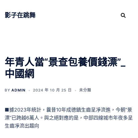
跳
至
影子在跳舞
主
要
內
容
年青人當“景查包養價錢漂”_
中國網
BY
ADMIN
2024 年 10 月 25 日
未分類
■據2023年統計，曩昔10年成德鎮生齒呈凈流進，今朝“景
漂”已跨越6萬人。與之絕對應的是，中部四線城市年夜多呈
生齒凈流出趨向