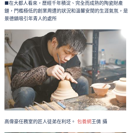
■在大都人看來，歷經千年積淀、完全而成熟的陶瓷財產
鏈，門檻極低的創業周遭的狀況和溫馨安閒的生涯氣氛，是
景德鎮吸引年青人的處所
高偉豪任務室的匠人徒弟在利坯。
包養網
王倩 攝