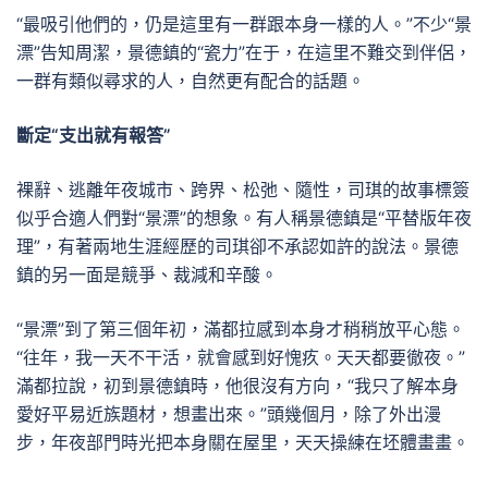
“最吸引他們的，仍是這里有一群跟本身一樣的人。”不少“景
漂”告知周潔，景德鎮的“瓷力”在于，在這里不難交到伴侶，
一群有類似尋求的人，自然更有配合的話題。
斷定“支出就有報答”
裸辭、逃離年夜城市、跨界、松弛、隨性，司琪的故事標簽
似乎合適人們對“景漂”的想象。有人稱景德鎮是“平替版年夜
理”，有著兩地生涯經歷的司琪卻不承認如許的說法。景德
鎮的另一面是競爭、裁減和辛酸。
“景漂”到了第三個年初，滿都拉感到本身才稍稍放平心態。
“往年，我一天不干活，就會感到好愧疚。天天都要徹夜。”
滿都拉說，初到景德鎮時，他很沒有方向，“我只了解本身
愛好平易近族題材，想畫出來。”頭幾個月，除了外出漫
步，年夜部門時光把本身關在屋里，天天操練在坯體畫畫。