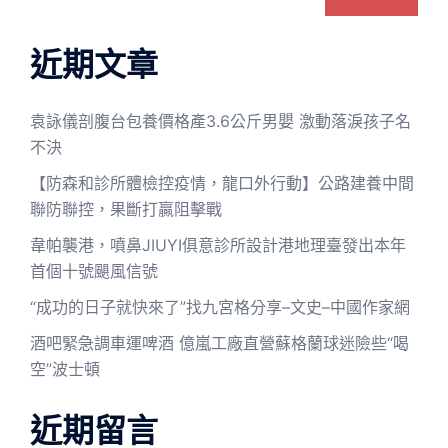
近期文章
袁詠儀剖腹台包養價格產3.6公斤男嬰 激動落淚孩子名
不決
【防森和診所體檢控疫情，龍口外行動】公路建養中間
聯防聯控，果斷打贏阻擊戰
韋帕襲港，噴鼻JIUYI俱意診所設計港地理臺發出本年
首個十號颶風信號
“成功的日子就快來了”找九宮格分享–文史–中國作家網
酒吧緊急調車運啤酒 億嵐工廠直營蘇格蘭球迷險些“喝
空”波士頓
近期留言