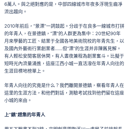
6萬人。與之絕對應的是，中部四線城市年夜多浮現生齒凈
流出趨向。
2010年前后，“景漂”一詞鼓起。分歧于在良多一線城市打拼
的年青人，在景德鎮，“漂”的人群更為集中：20世紀90年
月來學藝的工匠、結業于全國各地美術院校的年青先生，以
及國內外藝術行業創業者……但“漂”的生涯并非陳舊見解。
有人輕松安閒客居休閑，有人晝夜兼程為創業奮斗。比擬于
短時光內流量涌進，這座江西小城一直活潑在年青人向往的
生涯目標地榜單上。
年青人向往的究竟是什么？我們離開景德鎮，察看年青人在
這里的生涯方法，和他們對話，測驗考試找到他們留在這座
小城的來由。
上“鎮”趕集的年青人