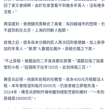
回了家又會掃興，由於在家里看不到幾多年青人，沒有幾多
活氣。”
周潔感到，景德鎮完善聯合了兩者：有四線城市的悠閑，也
不感到和在北京、上海的同齡人脫節。
疫情之后，很多底本分開的匠人再次回到景德鎮，加上新參
加的年青人，“景漂”人數還在飆升，房租也隨之下跌。
“不止房租，做擺設的二手家具都在跌價。”滿都拉指了指客
堂的斗柜，“這個柜子往年120元，此刻得兩三百。”
陳圣兵記得，他兩年前租的任務室，底本400元月租都沒人
租，本年曾經漲到每月3000元，仍是會被立即租失落。
2024年，陳圣兵把制作場地搬到絕對荒僻的鄉村，“一年的
房錢是28000元”。