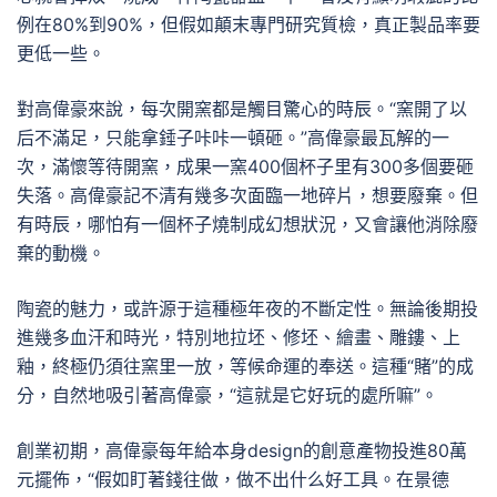
例在80%到90%，但假如顛末專門研究質檢，真正製品率要
更低一些。
對高偉豪來說，每次開窯都是觸目驚心的時辰。“窯開了以
后不滿足，只能拿錘子咔咔一頓砸。”高偉豪最瓦解的一
次，滿懷等待開窯，成果一窯400個杯子里有300多個要砸
失落。高偉豪記不清有幾多次面臨一地碎片，想要廢棄。但
有時辰，哪怕有一個杯子燒制成幻想狀況，又會讓他消除廢
棄的動機。
陶瓷的魅力，或許源于這種極年夜的不斷定性。無論後期投
進幾多血汗和時光，特別地拉坯、修坯、繪畫、雕鏤、上
釉，終極仍須往窯里一放，等候命運的奉送。這種“賭”的成
分，自然地吸引著高偉豪，“這就是它好玩的處所嘛”。
創業初期，高偉豪每年給本身design的創意產物投進80萬
元擺佈，“假如盯著錢往做，做不出什么好工具。在景德