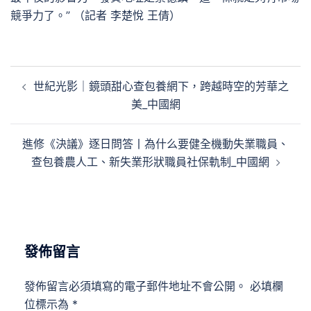
競爭力了。” （記者 李楚悅 王倩）
文
世紀光影｜鏡頭甜心查包養網下，跨越時空的芳華之
章
美_中國網
導
覽
進修《決議》逐日問答丨為什么要健全機動失業職員、
查包養農人工、新失業形狀職員社保軌制_中國網
發佈留言
發佈留言必須填寫的電子郵件地址不會公開。
必填欄
位標示為
*