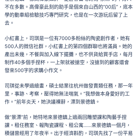
不在多數。高偉豪此刻的助手是個來自山西的“00后”，底本
學的動車組檢驗技巧專門研究，也是在一次游玩后留了上
去。
小紅書上，司琪是一位有7000多粉絲的陶瓷創作者，她有
500人的微信社群，小紅書上的第四個群聊也將滿員。她的
產出未幾，不餐與加入線下擺攤，也不供貨給買手店，每月
制作40多個手捏杯，一上架就被搶空，沒搶到的顧客還會
發來500字的求購小作文。
司琪從未學過繪畫，碩士結業往杭州做發賣類任務，那一年
里，事跡、考察，壓得她無法喘氣。“我想做本身愛好的工
作。”前年炎天，她決議裸辭，漂到景德鎮。
做“景漂”前，她特地來景德鎮上過兩回雕塑課和陶藝手捏
課。租任務室、報陶瓷課程、租公寓……來景德鎮一個月，
積儲曾經用了年夜半。出于經濟斟酌，司琪先找了一份平易