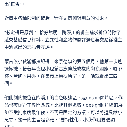
出“正告”。
對攤主各種限制的背后，實在是闤闠對創意的渴求。
“必定得是原創。”恰好說明，陶溪川的攤主請求攤位時除了
遞交基礎信息材料，立異性和產物作風評選也要交給從攤主
中遴選出的志愿者互評。
蒙古族小伙滿都拉記得，來景德鎮的第五個月，他第一次進
選擺攤，帶著年夜包小包蒙古族傳統紋樣的陶瓷羽觴、咖啡
杯、蓋碗、果盤，在集市上顯得稀罕，第一晚就賣出三四
個。
他此刻的攤位在陶溪川的白色帳篷區，是design師片區，作
品也被保管在專門區域。比起其他區域，design師片區的展
陳不受拘束度最年夜，不再是固定的方桌，可以將道具縮小
尺寸，獨一的主旨是都雅，“要特性化，小我作風要很顯