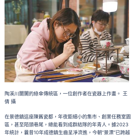
陶溪川闤闠的綠傘傳統區，一位創作者在瓷器上作畫。 王
倩 攝
在景德鎮這座陳舊瓷都，年夜鉅細小的集市、創業任務室園
區，甚至陌頭巷尾，總能看到成群結隊的年青人。據2023
年統計，曩昔10年成德鎮生齒呈凈流進，今朝“景漂”已跨越