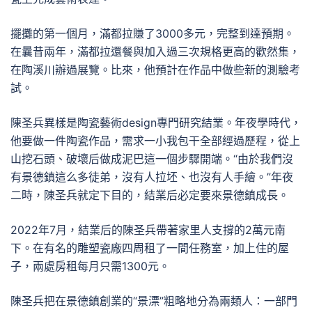
擺攤的第一個月，滿都拉賺了3000多元，完整到達預期。
在曩昔兩年，滿都拉還餐與加入過三次規格更高的歡然集，
在陶溪川辦過展覽。比來，他預計在作品中做些新的測驗考
試。
陳圣兵異樣是陶瓷藝術design專門研究結業。年夜學時代，
他要做一件陶瓷作品，需求一小我包干全部經過歷程，從上
山挖石頭、破壞后做成泥巴這一個步驟開端。“由於我們沒
有景德鎮這么多徒弟，沒有人拉坯、也沒有人手繪。”年夜
二時，陳圣兵就定下目的，結業后必定要來景德鎮成長。
2022年7月，結業后的陳圣兵帶著家里人支撐的2萬元南
下。在有名的雕塑瓷廠四周租了一間任務室，加上住的屋
子，兩處房租每月只需1300元。
陳圣兵把在景德鎮創業的“景漂”粗略地分為兩類人：一部門