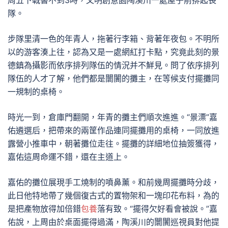
周五下戰書不到3時，文明創意園陶溪川一處屋子前排起長
隊。
步隊里清一色的年青人，拖著行李箱、背著年夜包。不明所
以的游客湊上往，認為又是一處網紅打卡點，究竟此刻的景
德鎮為攝影而依序排列隊伍的情況并不鮮見。問了依序排列
隊伍的人才了解，他們都是闤闠的攤主，在等候支付擺攤同
一規制的桌椅。
時光一到，倉庫門翻開，年青的攤主們順次進進。“景漂”嘉
佑遴選后，把帶來的兩筐作品連同擺攤用的桌椅，一同放進
露營小推車中，朝著攤位走往。擺攤的詳細地位抽簽獲得，
嘉佑這周命運不錯，還在主道上。
嘉佑的攤位展現手工燒制的噴鼻薰。和前幾周擺攤時分歧，
此日他特地帶了幾個復古式的置物架和一塊印花布料，為的
是把產物放得加倍錯
包養
落有致。“擺得欠好看會被說。”嘉
佑說，上周由於桌面擺得過滿，陶溪川的闤闠巡視員對他提