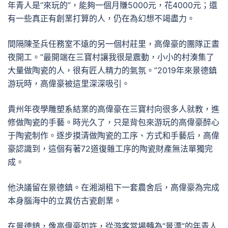
年青人是“來玩的”，能夠一個月賺5000元，花4000元；還
有一些真正有創業打算的人，仍在為幻想不竭盡力。
間隔陳圣兵任務室不遠的另一個村莊里，高偉豪的團隊正晝
夜開工。“最開端在三寶村讓我很是震動，小小的村湊集了
大量做陶瓷的人，很有匠人精力的氣氛。”2019年來景德鎮
游玩時，高偉豪被這里深深吸引。
貴州年夜學雕塑系結業的高偉豪在三寶村向很多人就教，進
修做陶瓷的手藝。時光久了，只是背包來游玩的高偉豪醉心
于陶瓷制作。逐步摸清做陶瓷的工序、方式和手藝后，高偉
豪認識到，這個有著72道復雜工序的陶瓷財產無法單獨完
成。
他決議留在景德鎮。在湘湖租下一套農舍后，高偉豪為完成
本身腦海中的立異仿古瓷創業。
在景德鎮，像高偉豪如許，從游客當場轉為“景漂”的年青人