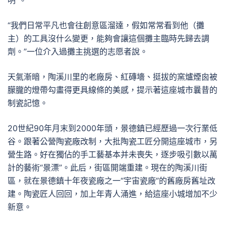
明”。
“我們日常平凡也會往創意區溜達，假如常常看到他（攤
主）的工具沒什么變更，能夠會讓這個攤主臨時先歸去調
劑。”一位介入過攤主挑選的志愿者說。
天氣漸暗，陶溪川里的老廠房、紅磚墻、挺拔的窯爐煙囪被
朦朧的燈帶勾畫得更具線條的美感，提示著這座城市曩昔的
制瓷記憶。
20世紀90年月末到2000年頭，景德鎮已經歷過一次行業低
谷。跟著公營陶瓷廠改制，大批陶瓷工匠分開這座城市，另
營生路。好在獨佔的手工藝基本并未喪失，逐步吸引數以萬
計的藝術“景漂”。此后，街區開端重建。現在的陶溪川街
區，就在景德鎮十年夜瓷廠之一“宇宙瓷廠”的舊廠房舊址改
建。陶瓷匠人回回，加上年青人涌進，給這座小城增加不少
新意。