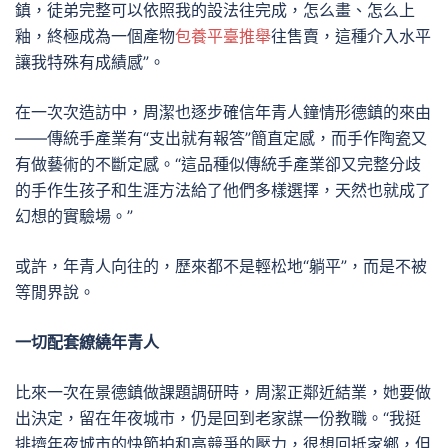
鎮，徒弟完整可以依照我的設法往完成，怎么畫、怎么上
釉，終極成為一個產物
包養平臺推舉
往售賣，這種介入水平
讓我特殊有成績感”。
在一次次造訪中，周潔也逐步確信年青人鐘情形德鎮的來由
——傳統手產業有“支出就有報答”簡直定感，而手作陶瓷又
有做藝術的不斷定感。“這品種似傳統手產業卻又完整分歧
的手作生孩子和生涯方法給了他們多樣選擇，天然也就成了
幻想的實驗場。”
或許，年青人向往的，歷來都不是輕松地“躺平”，而是不被
等閒界說。
一切配套繚繞年青人
比來一次在景德鎮做課題調研時，周潔正鄰近結業，她要做
出決定，留在年夜城市，仍是回到老家謀一份教職。“我挺
排擠年夜城市的快節拍和高競爭的壓力，很想回抵家鄉，但