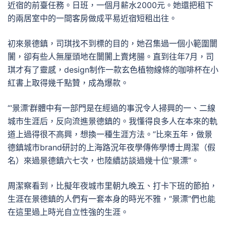
近宿的前臺任務。日班，一個月薪水2000元。她還把租下
的兩居室中的一間客房做成平易近宿短租出往。
初來景德鎮，司琪找不到標的目的，她召集過一個小範圍闤
闠，卻有些人無厘頭地在闤闠上賣烤腸。直到往年7月，司
琪才有了靈感，design制作一款玄色植物線條的咖啡杯在小
紅書上取得幾千點贊，成為爆款。
“‘景漂’群體中有一部門是在經過的事況令人掃興的一、二線
城市生涯后，反向流進景德鎮的。我懂得良多人在本來的軌
道上過得很不高興，想換一種生涯方法。”比來五年，做景
德鎮城市brand研討的上海路況年夜學傳佈學博士周潔（假
名）來過景德鎮六七次，也陸續訪談過幾十位“景漂”。
周潔察看到，比擬年夜城市里朝九晚五、打卡下班的節拍，
生涯在景德鎮的人們有一套本身的時光不雅，“景漂”們也能
在這里過上時光自立性強的生涯。