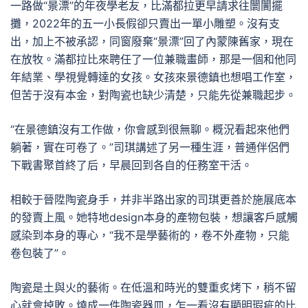
一路做“景漂”的年夜學老友，比滿都拉更早請求往闤闠擺
攤，2022年的五一小長假卻只賣出一單小雕塑。沒有支
出，加上不被承認，同窗廢棄“景漂”回了內蒙陳舊家，現在
在放牧。滿都拉比來聘任了一位兼職畫師，那是一個和他同
年結業、學視覺轉達的女孩。女孩來景德鎮也想唱工作室，
但苦于沒有本金，對陶瓷也缺少清楚，只能先從兼職起步。
“在景德鎮沒有工作做，你會感到很無聊。概況看起來他們
躺著，實在可卷了。”司琪講述了另一種生涯，普通伴侶們
下戰書聚首終了后，早晨回到各自的任務室干活。
相較于晉陞陶瓷身手，并非半路出家的司琪更善於施展底本
的發賣上風。她特地design本身的產物包裝，想讓客戶感觸
感染到本身的專心，“我不是學藝術的，卷不外產物，只能
卷包裝了”。
陶瓷是土與火的藝術。在低溫和時光的雙重炙烤下，稍不留
心就會掉敗。燒成一件陶瓷器皿，乍一看沒有顯明瑕疵的比