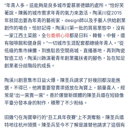
“年青人多，這能夠是良多城市愛慕景德鎮的處所。”恰好笑
著說。陳舊的城市需求年青的氣力來激活，陶溪川從2015
年就提出要為年青的藝術家、design師以及手藝人供給創業
創作的場合。恰好記得，陶溪川第一批的貿易業態中，沒有
一家江西土菜館，全
包養網心得
都是日料、韓餐、中餐，還
有咖啡館和健身房。“一切城市生涯配套都繚繞年青人。”從
低級的集市練攤，到進駐邑空間商城、直播基地，再到陶瓷
智造工坊，陶溪川飾演著青年創業攙扶者的腳色，旨在知足
創業者分歧階段的成長。
陶溪川創意集市日益火爆，陳圣兵請求了好幾回都沒能進
選。不得已，他將重要發賣渠道放在淘寶上，銷量喜人，經
常是“出一窯賣一窯”。善於運營新媒體的陳圣兵還在短錄像
平臺分發本身的制作，積聚了不少粉絲。
田雞勺在淘寶舉行的“丑工具年夜賽”上不測奪魁，陳圣兵還
特地往杭州領獎。陳圣兵至今不了解是誰替他請求了這個有