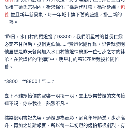
吊掛于梁氏宗祠內，祈求保佑子孫后代旺盛，福祉延綿，
包
養
並且新年新景象，每一年城市換下舊的盛燈，掛上新的
一盞。
“昨日，水口村的頭燈投了98800，我們明星村的善長仁翁
必定不甘落后，投個更低價……”贊燈佬剛作聲，記者就發明
他居然是昨天餐與加入水口村贊燈情勢那一位七步之才的徒
弟。在贊燈佬的“挑戰”中，明星村的慈悲花燈競投拉開帷
幕。
“3800！”“8800！”“……”
臺下不雅眾抬價的聲響一浪接一浪，臺上徒弟贊燈的文句接
連不竭，你來我往，熱烈不凡。
據梁錦明書記先容，頭燈即為頭彩，寄意年年順遂，步步高
升，再加之雄雞報喜，所以每一年初燈的競拍都很劇烈，有