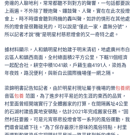
旁邊的人聊地利，常常都聽不到對方的聲響，一句話都要說
上兩遍。不外除了鞭炮聲、鑼鼓聲、人聲，實在在此次投燈
會上，時不時還會聽到飛機的轟叫聲，如許的情形在其他處
所的燈會是很難碰見的，可以說是“僅此一家，盡無分號”，
所以記者才說“機”是明星村慈悲燈會的又一奇特之處。
據材料顯示，人和鎮明星村始建于明末清初，地處廣州市白
云區人和鎮西南面，全村總面積2平方公里，下轄11個經濟
一起配合社，耕空中積1041畝，戶籍生齒4191人，梁姓為
年夜姓，路況便利，與新白云國際機場僅一網之隔。
梁錦明書記告知記者，由於明星村現址屬于機場的樂
包養網
音區
包養
范圍，為了進步村平易近的生涯的東西的品質，
村里面曾經開端實行了全體搬家的打算，在間隔舊址4公里
的石湖村建造異地安頓點，估計2021年完成搬家任務。“固
然村莊要搬，可是元宵慈悲投燈會等一系列的風俗運動，我
們還會延續下往。”為了保存最原汁原味的風俗特點，村里