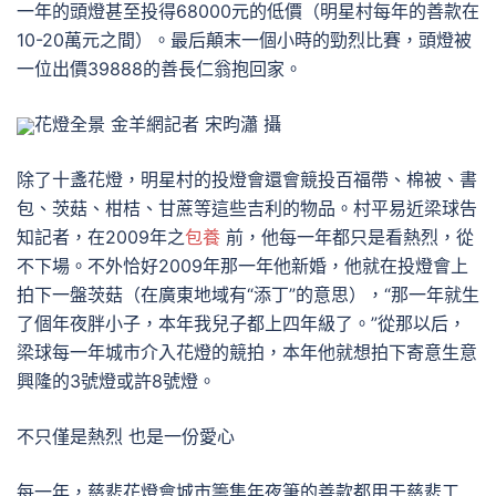
一年的頭燈甚至投得68000元的低價（明星村每年的善款在
10-20萬元之間）。最后顛末一個小時的勁烈比賽，頭燈被
一位出價39888的善長仁翁抱回家。
花燈全景 金羊網記者 宋昀瀟 攝
除了十盞花燈，明星村的投燈會還會競投百福帶、棉被、書
包、茨菇、柑桔、甘蔗等這些吉利的物品。村平易近梁球告
知記者，在2009年之
包養
前，他每一年都只是看熱烈，從
不下場。不外恰好2009年那一年他新婚，他就在投燈會上
拍下一盤茨菇（在廣東地域有“添丁”的意思），“那一年就生
了個年夜胖小子，本年我兒子都上四年級了。”從那以后，
梁球每一年城市介入花燈的競拍，本年他就想拍下寄意生意
興隆的3號燈或許8號燈。
不只僅是熱烈 也是一份愛心
每一年，慈悲花燈會城市籌集年夜筆的善款都用于慈悲工