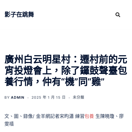
跳
至
影子在跳舞
主
要
內
容
廣州白云明星村：遷村前的元
宵投燈會上，除了鑼鼓聲臺包
養行情，仲有“機”同“雞”
BY
ADMIN
2025 年 1 月 15 日
未分類
文、圖、錄像/ 金羊網記者宋昀瀟 練習
包養
生陳曉瓊、廖
雯禧