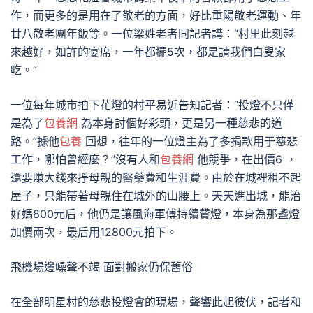
作，而更多的是用在了敬老的方面，好比重陽敬老運動、年
廿八敬老團年飯等。一位梁姓老者同記者講：“村里此刻越
來越好，如許的宴席，一年都擺5次，都是請我們白叟家
吃。”
一位每年城市拍下花燈的村平易近告知記者：“投燈不只僅
是為了
包養網
為本身討個好彩頭，更是另一種慈悲的道
路。”據他
包養
回想，往年的一位燈主為了多捐款用于慈悲
工作，哪怕曾經麼？”沒有人和
包養網
他競爭，在出價6 ，
還要賺大錢來掙母親的醫藥費和生涯費。由於在城裡租不起
屋子，只能帶著母親住在城外的山腰上。天天進出城，能治
好媽800元后，他仍是讓風海軍傅持續贊燈，本身為那盞燈
加價兩次，最后用12800元拍下。
飛機場邊噪聲不竭 面對搬家仍保舊俗
在全部明星村的慈悲投燈會的現場，聲響此起彼伏，記者和