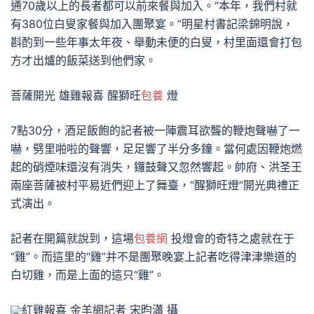
通70歲以上的長者都可以前來餐與加入。“本年，我們村就
有380位白叟家餐與加入團聚宴。”明星村書記梁錦明說，
斟酌到一些年事太年夜、舉動未便的白叟，村里面還會打包
方才出爐的飯菜送到他們家。
菩薩開光 雄雞報喜 醒獅旺
包養
燈
7點30分，酒足飯飽的記者被一陣震耳欲聾的鞭炮聲嚇了一
嚇，劈里啪啦的聲響，足足響了半分多鐘。當何處因鞭炮燃
起的硝煙味還沒有消失，鑼鼓聲又忽然響起。帥府、洪圣王
兩座菩薩被村平易近們迎上了舞臺，“醒獅旺燈”開光典禮正
式演出。
記者在開篇就說到，這場
包養網
投燈會的奇特之處就在于
“雞”。而這里的“雞”并不是團聚晚宴上記者吃得津津樂道的
白切雞，而是上面的這只“雞”。
紅雞報喜 金羊網記者 宋昀瀟 攝