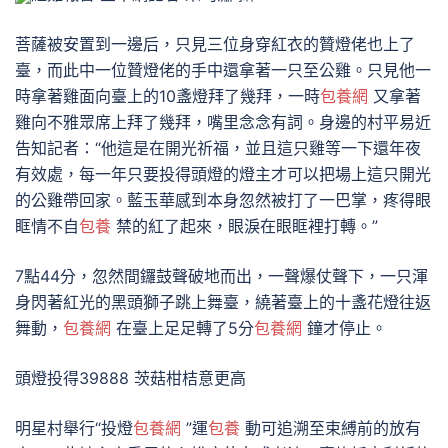
菩薩被安置到一邊后，只見三位身穿紅衣的贊燈佬也上了
臺，而此中一位贊燈佬的手中還拿著一只至公雞。只見他一
時拿著雞面向臺上的10盞燈拜了幾拜，一時
包養網
又拿著
雞向不雅眾席上拜了幾拜，嘴里念念有詞。身邊的村平易近
告知記者：“他這是在開光祈福，並且這只雞等一下還年夜
有效處，每一年只要投得頭燈的燈主才可以把場上這只開光
的公雞帶回家。藍玉華感到本身忽然被打了一巴掌，疼得眼
眶情不自
包養
禁的紅了起來，眼淚在眼眶裡打轉。”
7點44分，忽然間鑼鼓聲破地而出，一聲爆仗聲下，一只渾
身閃著紅光的黑頭獅子跳上舞臺，繞著臺上的十盞花燈往返
舞動，
包養網
在臺上足足轉了5分
包養網
鐘才停止。
頭燈投得39888 茨菇柑桔意更高
明星村舉行“投燈
包養網
”運
包養
動可追溯至束縛前的放有