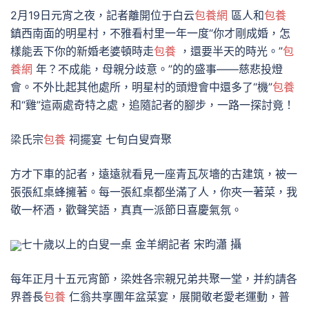
2月19日元宵之夜，記者離開位于白云
包養網
區人和
包養
鎮西南面的明星村，不雅看村里一年一度“你才剛成婚，怎
樣能丟下你的新婚老婆頓時走
包養
，還要半天的時光。”
包
養網
年？不成能，母親分歧意。”的的盛事——慈悲投燈
會。不外比起其他處所，明星村的頭燈會中還多了“機”
包養
和“雞”這兩處奇特之處，追隨記者的腳步，一路一探討竟！
梁氏宗
包養
祠擺宴 七旬白叟齊聚
方才下車的記者，遠遠就看見一座青瓦灰墻的古建筑，被一
張張紅桌蜂擁著。每一張紅桌都坐滿了人，你夾一著菜，我
敬一杯酒，歡聲笑語，真真一派節日喜慶氣氛。
七十歲以上的白叟一桌 金羊網記者 宋昀瀟 攝
每年正月十五元宵節，梁姓各宗親兄弟共聚一堂，并約請各
界善長
包養
仁翁共享團年盆菜宴，展開敬老愛老運動，普