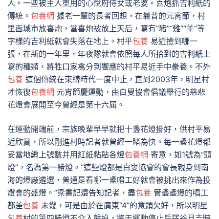
人。一些被主人重用的心悅府侍女或老婆。喜炮抓吉利紙的
傳統。
包養網
據老一輩的長者回想，在曩昔的元宵節，村
里面城市放喜炮，當喜炮被放上天后，寫有“豬”“雞”“羊”等
字樣的吉利紙就會失落在地上。村平
包養
易近撿到哪一
張，在新的一年里，年夜隊就會依照每人所拾到的吉利紙上
寫的種類，將牲口家禽分到響應的村平易近手中豢養。不外
包養
這個傳統在束縛時代一度中止，直到2003年，明星村
才恢復
包養網
元宵節慶運動，由白叟協會倡議舉行的慈悲
花燈會展開至今曾經是第十六屆。
在運動開端前，宗族晚輩早早就把十盞花燈掛好，供村平易
近欣賞，所以剛進村時記者就曾經一睹為快。每一盞花燈都
妥當地編上號數并用紅紙粘貼各燈
包養網
寄意，如1號為“頭
燈”，名為第一勝燈。“這些燈都是白叟協會的會長親身到南
海的燈廠遴選，普通是看哪一盞唱工好就會被挑出來作為投
燈會的盛燈。”梁書記還告知記者，盡
包養
管盞盞燈的唱工
都差
包養
未幾，可是由於在廣東“4”的意頭欠好，所以明星
包養
村的第四勝燈不介入競投，將于運動停止后擇谷旦吉時