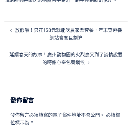
面還斟酌將梁氏宗祠隨村平易近一路平移到新的處所。
文
放假啦！只花158元就能吃農家樂套餐，年末查包養
章
網站會餐巨劃算
導
覽
延續春天的故事！廣州動物園的火烈鳥又到了談情說愛
的時甜心臺包養網候
發佈留言
發佈留言必須填寫的電子郵件地址不會公開。
必填欄
位標示為
*