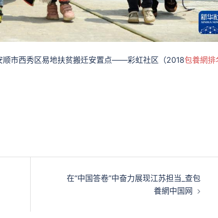
顺市西秀区易地扶贫搬迁安置点——彩虹社区（2018
包養網排
在“中国答卷”中奋力展现江苏担当_查包
養網中国网