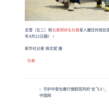
吉雪（左二）和
包養網排名
包養
家人搬迁时抵达安
年4月22日摄）。
新华社记者 杨文斌 摄
包養
文
守护中查包養行情欧班列的“女飞人”_
章
中国网
導