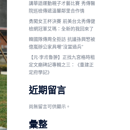
講華語運動親子才藝比賽 秀傳醫
院巡檢傳遞溫馨鄰里合作情
勇闖女王杯決賽 前美台北秀傳健
檢網冠軍艾瑪：全新的我回來了
韓國隊傳周全拒訪 抗議孫興慜被
億嵐辦公家具嘲“沒當過兵”
【元·孛朮魯翀】正找九宮格時租
定文廟碑記專輯之三：《重建正
定府學記》
近期留言
尚無留言可供顯示。
彙整