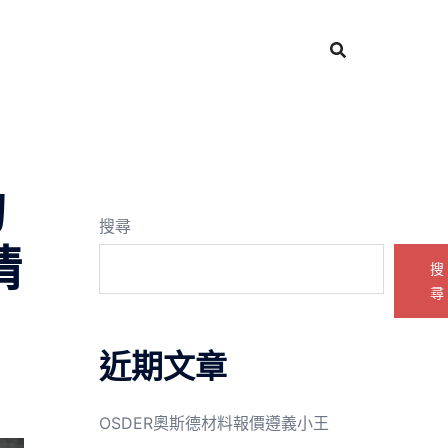
的
搜尋
情
搜
尋
近期文章
OSDER奧斯德材料報價遵義小王