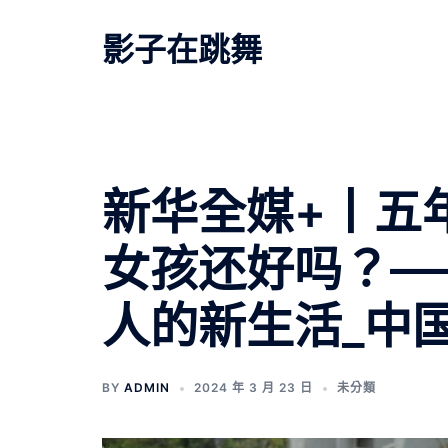
跳
至
影子在跳舞
主
要
內
容
新华全媒+丨五
女孩还好吗？—
人的新生活_中
BY
ADMIN
2024 年 3 月 23 日
未分類