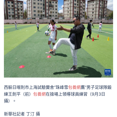
西躲日喀則市上海試驗黌舍“珠峰雪
包養網
鷹”男子足球隊鍛
練王劍平（前）
包養網
在操場上領導球員練習（9月3日
攝）。
新華社記者 丁汀 攝