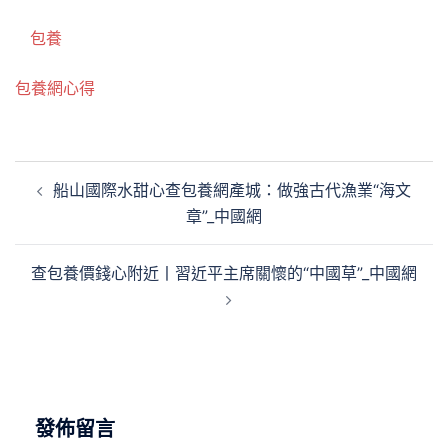
包養
包養網心得
文
船山國際水甜心查包養網產城：做強古代漁業“海文
章
章”_中國網
導
覽
查包養價錢心附近丨習近平主席關懷的“中國草”_中國網
發佈留言