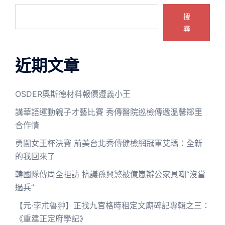
搜
尋
近期文章
OSDER奧斯德材料報價遵義小王
講華語運動親子才藝比賽 秀傳醫院巡檢傳遞溫馨鄰里
合作情
勇闖女王杯決賽 前美台北秀傳健檢網冠軍艾瑪：全新
的我回來了
韓國隊傳周全拒訪 抗議孫興慜被億嵐辦公家具嘲“沒當
過兵”
【元·孛朮魯翀】正找九宮格時租定文廟碑記專輯之三：
《重建正定府學記》