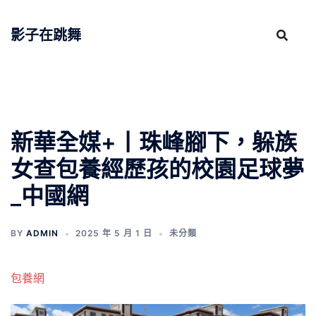
跳
至
影子在跳舞
主
要
內
容
新華全媒+丨珠峰腳下，躲族
女查包養經歷孩的校園足球夢
_中國網
BY
ADMIN
2025 年 5 月 1 日
未分類
包養網