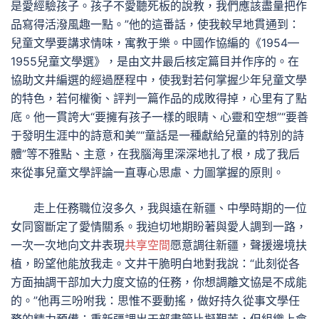
是愛經驗孩子。孩子不愛聽死板的說教，我們應該盡量把作
品寫得活潑風趣一點。”他的這番話，使我較早地貫通到：
兒童文學要講求情味，寓教于樂。中國作協編的《1954—
1955兒童文學選》，是由文井最后核定篇目并作序的。在
協助文井編選的經過歷程中，使我對若何掌握少年兒童文學
的特色，若何權衡、評判一篇作品的成敗得掉，心里有了點
底。他一貫誇大“要擁有孩子一樣的眼睛、心靈和空想”“要善
于發明生涯中的詩意和美”“童話是一種獻給兒童的特別的詩
體”等不雅點、主意，在我腦海里深深地扎了根，成了我后
來從事兒童文學評論一直專心思慮、力圖掌握的原則。
走上任務職位沒多久，我與遠在新疆、中學時期的一位
女同窗斷定了愛情關系。我迫切地期盼著與愛人調到一路，
一次一次地向文井表現
共享空間
愿意調往新疆，聲援邊境扶
植，盼望他能放我走。文井干脆明白地對我說：“此刻從各
方面抽調干部加大力度文協的任務，你想調離文協是不成能
的。”他再三吩咐我：思惟不要動搖，做好持久從事文學任