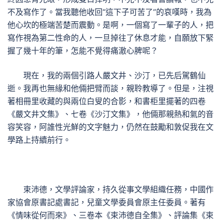
不及寫作了。當我聽他收回“這下子可苦了”的哀嘆時，我為
他心坎的極端苦楚而震動。是啊，一個寫了一輩子的人，把
寫作視為第二性命的人，一旦掉往了休息才能，自願放下緊
握了幾十年的筆，怎能不覺得痛澈心脾呢？
現在，我的兩個引路人嚴文井、沙汀，已先后駕鶴仙
逝。我再也無緣和他倆把臂而談，親聆教導了。但是，注視
著相冊里收藏的與兩位白叟的合影，和書柜里擺著的四卷
《嚴文井文集》、七卷《沙汀文集》，他倆那親熱和氣的音
容笑容，阿誰性光鮮的文字魅力，仍然在鼓勵和敦促我在文
學路上持續前行。
束沛德，文學評論家，持久從事文學組織任務，中國作
家協會原書記處書記，兒童文學委員會原主任委員。著有
《情味從何而來》、三卷本《束沛德自全集》、評論集《束