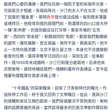
礙我們心靈的溝通。我們住在統一個院子里約有兩年光景，
可說是旦夕相處。有兩段時光，沙汀的夫人不在北京，他成
了寂寞的“獨身漢”。那時
教學
我也還沒成婚。每到周末薄暮
或禮拜日，他經常到我的房間門前，用濃厚的四川口音大呼
一聲“束沛德”，約我到飯店往打牙祭。東安市場的“五芳
齋”，西四的“恩承居”，新開胡同的“馬凱”，都是我們幫襯過
的處所。邊吃邊聊，放言高論，無所不談，興高采烈。他不
止一次地向我流露：北京不是久留之地，本身也不合適做創
委會的任務，還得爭奪早日回四川往，深刻生涯，從事創
作。我1956年末成婚時，沙汀已和我分處兩地。后來他來
京閉會時，還特地補送我們一塊綢料臺布作為禮品。至今這
塊臺布還籠罩在我家冰箱上哩。
“十年騷亂”的惡夢醒來，迎來了汗青新時代的曙光。作
協恢停工作后，終于我又回到了文學職位。從此，我與沙汀
的接觸和來往又頻仍起來。我們有過屢次不受拘束的、無拘
謹的話題普遍的長談，當然談得最多的仍是文學創作題目和