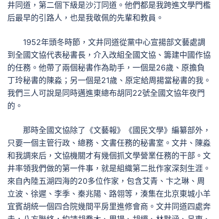
井同道，第二個下級是沙汀同道。他們都是我跨進文學門檻
后最早的引路人，也是我敬佩的先輩和教員。
1952年頭冬時節，文井同道從黨中心宣揚部文藝處調
到全國文協代表秘書長，介入改組全國文協、籌建中國作協
的任務。他帶了兩個秘書作為助手，一個是26歲、原擔負
丁玲秘書的陳淼；另一個是21歲、原定給周揚當秘書的我。
我們三人可說是同時邁進東總布胡同22號全國文協年夜門
的。
那時全國文協除了《文藝報》《國民文學》編纂部外，
只要一個主管行政、總務、文書任務的秘書室。文井、陳淼
和我調來后，文協機關才有幾個抓文學營業任務的干部。文
井率領我們做的第一件事，就是組織第二批作家深刻生涯。
來自內陸五湖四海的20多位作家，包含艾青、卞之琳、周
立波、徐遲、李季、秦兆陽、路翎等，湊集在北京東城小羊
宜賓胡統一個四合院幾間平房里進修會商。文井同道四處奔