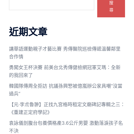
搜
尋
近期文章
講華語運動親子才藝比賽 秀傳醫院巡檢傳遞溫馨鄰里
合作情
勇闖女王杯決賽 前美台北秀傳健檢網冠軍艾瑪：全新
的我回來了
韓國隊傳周全拒訪 抗議孫興慜被億嵐辦公家具嘲“沒當
過兵”
【元·孛朮魯翀】正找九宮格時租定文廟碑記專輯之三：
《重建正定府學記》
袁詠儀剖腹台包養價格產3.6公斤男嬰 激動落淚孩子名
不決