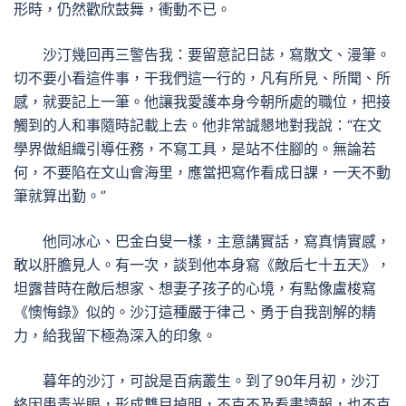
形時，仍然歡欣鼓舞，衝動不已。
沙汀幾回再三警告我：要留意記日誌，寫散文、漫筆。
切不要小看這件事，干我們這一行的，凡有所見、所聞、所
感，就要記上一筆。他讓我愛護本身今朝所處的職位，把接
觸到的人和事隨時記載上去。他非常誠懇地對我說：“在文
學界做組織引導任務，不寫工具，是站不住腳的。無論若
何，不要陷在文山會海里，應當把寫作看成日課，一天不動
筆就算出勤。”
他同冰心、巴金白叟一樣，主意講實話，寫真情實感，
敢以肝膽見人。有一次，談到他本身寫《敵后七十五天》，
坦露昔時在敵后想家、想妻子孩子的心境，有點像盧梭寫
《懊悔錄》似的。沙汀這種嚴于律己、勇于自我剖解的精
力，給我留下極為深入的印象。
暮年的沙汀，可說是百病叢生。到了90年月初，沙汀
終因患青光眼，形成雙目掉明，不克不及看書讀報，也不克