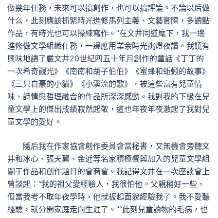
做幾年任務，未來可以搞創作，也可以搞評論。不論以后做
什么，此刻應該抓緊時光進修馬列主義、文藝實際，多讀點
作品，有時光也可以操練寫作。”在文井同道麾下，我一邊
進修做文學組織任務，一邊應用業余時光挑燈夜讀。我饒有
興味地讀了嚴文井20世紀四五十年月創作的童話《丁丁的
一次希奇觀光》《南南和胡子伯伯》《蜜蜂和蚯蚓的故事》
《三只自豪的小貓》《小溪流的歌》，被這些富有兒童情
味、詩情與哲理融合的作品所深深感動。我對我的下級在兒
童文學上的傑出成績寂然起敬，這也年夜年夜激起了我對兒
童文學的愛好。
隨后我在作家協會創作委員會當秘書，又無機會旁聽文
井和冰心、張天翼、金近等名家積極餐與加入的兒童文學組
關于作品和創作題目的會商會。我記得文井在一次座談會上
曾談起：“我的祖父愛經驗人，我很怕他。父親稍好一些，
但當我考不取年夜學時，他就板起面貌經驗我了。我不愛聽
經驗，就分開家庭走向生涯了。”“此刻兒童讀物的毛病，也