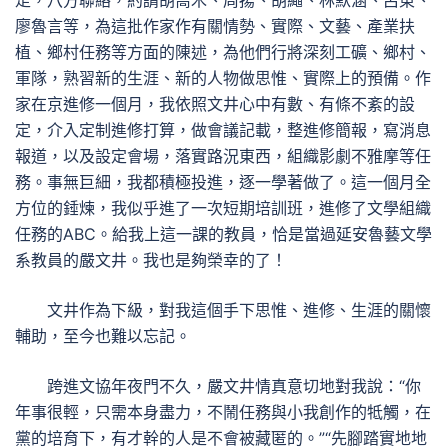
走，八方聯絡，約請胡喬木、周揚、胡繩、林默涵、呂東、
廖魯言等，為這批作家作有關情勢、實際、文藝、產業扶
植、鄉村任務等方面的陳述，為他們行將深刻工礦、鄉村、
軍隊，熟習新的生涯、新的人物做思惟、實際上的預備。作
家在京進修一個月，我依照文井心中有數、有條不紊的設
定，介入定制進修打算，做會議記載，整進修簡報，寫消息
報道，以及設定會場，落實路況東西，組織影劇不雅摩等任
務。事無巨細，我都積極投進，逐一學著做了。這一個月全
方位的錘煉，我似乎進了一次短期培訓班，進修了文學組織
任務的ABC。給我上這一課的教員，恰是當過延安魯藝文學
系教員的嚴文井。我也是夠榮幸的了！
文井作為下級，對我這個手下思惟、進修、生涯的關懷
輔助，至今也難以忘記。
跨進文協年夜門不久，嚴文井情真意切地對我說：“你
年事很輕，只需本身盡力，不鬧任務與小我創作的牴觸，在
黨的培育下，有才幹的人是不會被藏匿的。”“先腳踏實地地