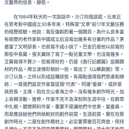
文藝界的信息、靜態。
在1984年秋天的一次說話中，沙汀向我談起，比來正
在思考新中國成立30多年來，特殊是“文革”前17年文藝任務
的經歷經驗。他說：我反復斟酌著一個題目，為什么良多富
有經歷的老作家新中國成立后沒寫出幾多有分量的作品？茅
盾當了文明部長，也就寫不成小說了。巴金仍是他以前寫的
那些中長篇。張天翼除了寫了一點兒童文學，也沒寫幾多。
艾蕪寫得不算少，但寫得好的，仍是《南行記續篇》這類題
材的作品。周立波情形稍好一些，寫出了《山鄉劇變》等。
沙汀以為，之所以形成這種狀態，有兩點值得我們思慮和總
結：一是我們設定作家當這個“代表”、阿誰“委員”，或許是
政府長、主席，陷在文山會海之中，沒有幾多創作時光，加
上各類活動、進修，作家不克不及深刻到生涯中往，在群眾
中扎根。關懷照料作家，重要不是讓他們今世表、當委員，
而是應該給他們供給較好的創作前提、生涯前提，實在包管
創作時光。二是在創作題材上，必定要貫徹百花齊放，保持