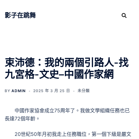
跳
至
影子在跳舞
主
要
內
容
束沛德：我的兩個引路人-找
九宮格-文史–中國作家網
BY
ADMIN
2025 年 3 月 25 日
未分類
中國作家協會成立75周年了。我做文學組織任務也已
長達72個年齡。
20世紀50年月初我走上任務職位，第一個下級是嚴文