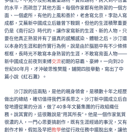
多樣化。不克不及把寫嚴重題材、實際題材，誇大到不恰當
的水平，而疏忽了其他方面。每個作家都有他熟習的一個方
面、一個處所，有他的上風和善於，老舍寫北京，李劼人寫
成都，艾蕪新中國成立后雖曾下鞍鋼，但他的生涯積聚重要
仍是《南行記》時代的。讓作家寫新的生涯、新的人物，只
要在他真正熟習并有了逼真的感觸感染、體驗之后。沙汀還
以本身的生涯和創作實行為例，說是由於腦筋中有不少條條
框框，長時光不敢寫本身熟習的生涯，不敢寫背面人物——
新中國成立前夜到束縛
交流
初期的惡霸、豪紳。一向到20
世紀80年月，才沖破思惟樊籠，鋪開四肢舉動，寫出了中
篇小說《紅石灘》。
沙汀說的這兩點，是他的親身領會，是積數十年之經歷
做出的總結，確切值得我們深長思之。沙汀新中國成立后自
發地遵從黨的分派，做了40多年文藝集團的行政組織任
務。說其實的，這很難說是“用其所長”。他是一個作家氣質
很濃的人，一門心思要搞創作，既有生涯經過的事況，又有
創作才幹，假如及早把
教學
他從行政任務中擺脫出來，讓他