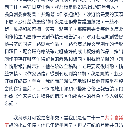
副主任，掌管日常任務。我那時是個20歲出頭的年青人，
擔負創委會秘書，并編纂《作家通信》，沙汀恰是我的頂頭
下屬。沙汀給我最後的印象是任務非常謹嚴細致，一絲不
茍，風格和藹可掬，沒有一點架子。那時創委會每個季度要
向作協主席團作一次創作情形報告請示。沙汀老是同創委會
秘書室的同道一路瀏覽作品，一路會商以後文學創作的情形
和題目，配合磋商應該確定哪些好的或比擬好的作品，指出
創作中存在哪些值得留意的靜態和偏向。對我們草擬的《創
作情形報告請示》，他在統改全稿時，老是要反復斟酌，精
益求精。《作家通信》從創刊號到第11期，我是責編，由沙
汀擔任終審。至今，我的面前還清楚地顯現著他昔時坐在臨
窗的寫字臺前，目不斜視地用蠅頭小楷細心修正報告請示資
料或《作家通信》稿件的情形。他那專注的神色，令人難以
忘記。
我與沙汀可說是忘年交，當我仍是個二十一二
共享會議
室
歲的小青年時，他已年近半百了。但是年紀的差距并無妨