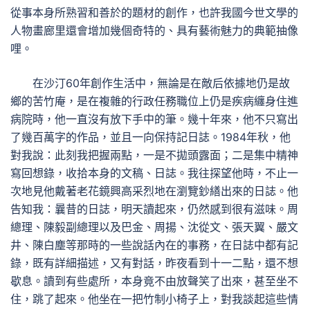
從事本身所熟習和善於的題材的創作，也許我國今世文學的
人物畫廊里還會增加幾個奇特的、具有藝術魅力的典範抽像
哩。
在沙汀60年創作生活中，無論是在敵后依據地仍是故
鄉的苦竹庵，是在複雜的行政任務職位上仍是疾病纏身住進
病院時，他一直沒有放下手中的筆。幾十年來，他不只寫出
了幾百萬字的作品，並且一向保持記日誌。1984年秋，他
對我說：此刻我把握兩點，一是不拋頭露面；二是集中精神
寫回想錄，收拾本身的文稿、日誌。我往探望他時，不止一
次地見他戴著老花鏡興高采烈地在瀏覽鈔繕出來的日誌。他
告知我：曩昔的日誌，明天讀起來，仍然感到很有滋味。周
總理、陳毅副總理以及巴金、周揚、沈從文、張天翼、嚴文
井、陳白塵等那時的一些說話內在的事務，在日誌中都有記
錄，既有詳細描述，又有對話，昨夜看到十一二點，還不想
歇息。讀到有些處所，本身竟不由放聲笑了出來，甚至坐不
住，跳了起來。他坐在一把竹制小椅子上，對我談起這些情