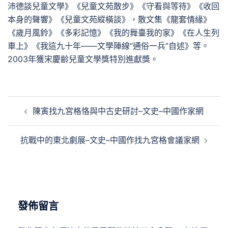
沛德談兒童文學》《兒童文苑散步》《守看與等待》《收回
本身的聲響》《兒童文苑縱橫談》，散文集《龍套情緣》
《歲月風鈴》《多彩記憶》《我的舞臺我的家》《在人生列
車上》《我這九十年——文學陣線“通俗一兵”自述》等。
2003年獲宋慶齢兒童文學獎特別進獻獎。
文
陳寅找九宮格恪與中古史研討–文史–中國作家網
章
導
抗戰中的東北劇展–文史–中國作找九宮格會議家網
覽
發佈留言