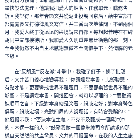
務的精力預備；重新疆調出干部盡管比擬艱苦，但組織上會
盡快設法處理。他讓我把愛人的姓名、任務單元、職務告
訴。我記得，那年春節文井從湖北投親回京后，給中宣部干
部處處長又打德律風又寫信，并三番兩次地催問。不到兩個
月，我愛人終于從遠遠的邊境調來首都。每想起昔時在石碑
胡同中宣部接待所，我和愛人久別重逢無比衝動的那一刻，
至今我仍然不由自主地感謝無微不至關懷手下、熱情腸的老
下級。
在“反胡風”“反左派”斗爭中，我碰了釘子、挨了批駁
后，文井苦口婆心地勸導我：“你讀過幾本書，比擬聰慧，
有點才能，更要警戒世界不雅題目；不要鄙棄舊世界不雅的
影響，不是讀幾本書，開幾回會，就可以處理的。”“要聽得
進順耳之言。下級對本身總是笑著，紛歧定好；對本身聲色
俱厲，紛歧定壞。光聽四周的人說壞話，有時會受騙的。”
他還提示我：“否決本位主義，不克不及釀成一個興沖沖
的、木偶一樣的人。”鼓勵我做一個像朱總司令所請求的那
樣自天然然的共產黨員。文井的耳提面命，在我的人生之旅