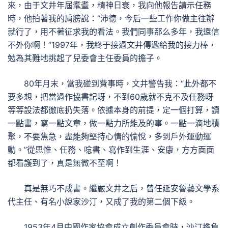
來，由于文井年屆耄耋，精神日衰，我向他報告請示任務
時，他拍著我的肩膀說：“沛德，今后一些工作你做主往辦
就行了，用不著征求我的看法。我們同事那么多年，我還信
不外你啊！”1997年，我終于接過文井傳遞給我的接力棒，
勉為其難地挑起了兒委會主任委員的擔子。
80年月末，當我碰到費事時，文井警告我：“此外都不
要多想，把當過作協書記呀，不到60歲就不克不及任務呀
等等設法都徹底扔失落。依據本身的前提，定一個打算，讀
一點書，寫一點文章，做一點力所能及的事。一點一滴地積
聚，不要焦急，盡能夠堅持心情的愉悅，多到戶外運動運
動。”從思惟、任務、唸書、寫作到生涯、安康，方方面面
都看護到了，真是無微不至啊！
真是無巧不成書。繼嚴文井之后，曾任延安魯藝文學系
代主任、有名小說家沙汀，又成了我的第二個下級。
1953年4月中國作家協會成立創作委員會時，沙汀擔負