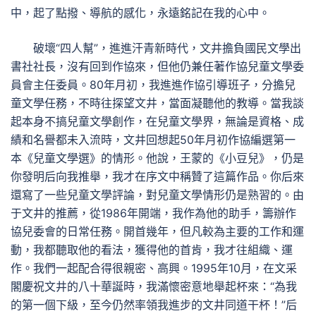
中，起了點撥、導航的感化，永遠銘記在我的心中。
破壞“四人幫”，進進汗青新時代，文井擔負國民文學出
書社社長，沒有回到作協來，但他仍兼任著作協兒童文學委
員會主任委員。80年月初，我進進作協引導班子，分擔兒
童文學任務，不時往探望文井，當面凝聽他的教導。當我談
起本身不搞兒童文學創作，在兒童文學界，無論是資格、成
績和名譽都未入流時，文井回想起50年月初作協編選第一
本《兒童文學選》的情形。他說，王蒙的《小豆兒》，仍是
你發明后向我推舉，我才在序文中稱贊了這篇作品。你后來
還寫了一些兒童文學評論，對兒童文學情形仍是熟習的。由
于文井的推薦，從1986年開端，我作為他的助手，籌辦作
協兒委會的日常任務。開首幾年，但凡較為主要的工作和運
動，我都聽取他的看法，獲得他的首肯，我才往組織、運
作。我們一起配合得很親密、高興。1995年10月，在文采
閣慶祝文井的八十華誕時，我滿懷密意地舉起杯來：“為我
的第一個下級，至今仍然率領我進步的文井同道干杯！”后