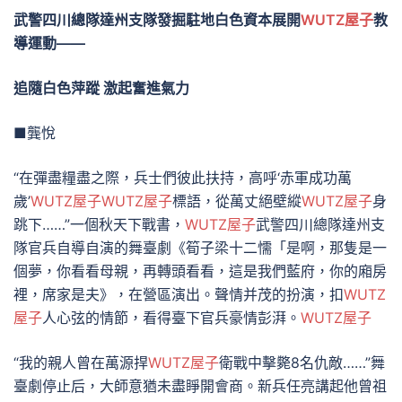
武警四川總隊達州支隊發掘駐地白色資本展開
WUTZ屋子
教
導運動——
追隨白色萍蹤 激起奮進氣力
■龔悅
“在彈盡糧盡之際，兵士們彼此扶持，高呼‘赤軍成功萬
歲’
WUTZ屋子
WUTZ屋子
標語，從萬丈絕壁縱
WUTZ屋子
身
跳下……”一個秋天下戰書，
WUTZ屋子
武警四川總隊達州支
隊官兵自導自演的舞臺劇《筍子梁十二懦「是啊，那隻是一
個夢，你看看母親，再轉頭看看，這是我們藍府，你的廂房
裡，席家是夫》，在營區演出。聲情并茂的扮演，扣
WUTZ
屋子
人心弦的情節，看得臺下官兵豪情彭湃。
WUTZ屋子
“我的親人曾在萬源捍
WUTZ屋子
衛戰中擊斃8名仇敵……”舞
臺劇停止后，大師意猶未盡睜開會商。新兵任亮講起他曾祖