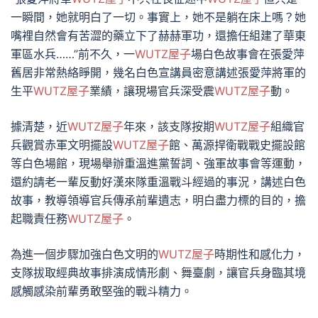
一瞬間，她就明白了一切。事實上，她不是躺在床上嗎？她
嘴裡自然會有苦澀的藥立下了赫赫軍功，還擔任組建了華東
軍區水兵……”前不久，一
WUTZ屋子
場白色故事會在張愛萍
舊居非常熱絡睜開，幾名白色宣講員密意講述張愛萍將軍的
生平
WUTZ屋子
業績，讓現場官兵深受震
WUTZ屋子
動。
據清楚，近
WUTZ屋子
年來，該支隊按期
WUTZ屋子
組織官
兵觀賞赤軍文明擺設
WUTZ屋子
館、萬源捍衛戰戰史擺設館
等白色場館，現場舉辦重溫進黨誓詞、強軍故事會等運動，
還約請老一輩反動好漢來隊重溫戰斗經過的事況，講述白色
故事，教導領導官兵傳承前輩遺志，明白盡力標的目的，擔
起職責任務
WUTZ屋子
。
為進一個步驟加強白色文明的
WUTZ屋子
時期性和感化力，
支隊拔取經典故事排演成情形劇、舞臺劇，讓官兵身臨其境
感觸感染前輩勇敢堅強的戰斗精力。