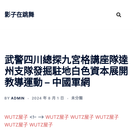
跳
至
影子在跳舞
主
要
內
容
武警四川總探九宮格講座隊達
州支隊發掘駐地白色資本展開
教導運動 – 中國軍網
BY
ADMIN
2024 年 8 月 1 日
未分類
WUTZ屋子
<!– –>
WUTZ屋子
WUTZ屋子
WUTZ屋子
WUTZ屋子
WUTZ屋子