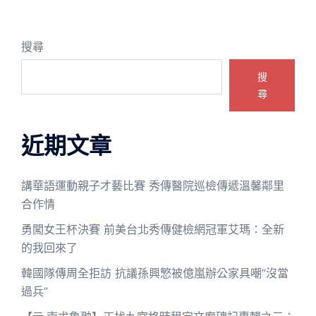
搜尋
搜
尋
近期文章
講華語運動親子才藝比賽 秀傳醫院巡檢傳遞溫馨鄰里
合作情
勇闖女王杯決賽 前美台北秀傳健檢網冠軍艾瑪：全新
的我回來了
韓國隊傳周全拒訪 抗議孫興慜被億嵐辦公家具嘲“沒當
過兵”