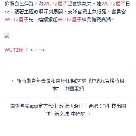
追隨白色萍蹤，激
WUTZ屋子
起奮進氣力。連
WUTZ屋子
日
來，跟著主題教導深刻展開，支隊官戰士氣低落、奮勇當
WUTZ屋子
先，連續掀起
WUTZ屋子
練兵備戰高潮。
WUTZ屋子
<!– –>
文
新時期青年景長和青年任務的“綱”與“循九宮格時租
章
本” – 中國軍網
導
覽
錨查包養app定古代化 改造再深化丨合肥：“科”技出圈
“創”新之城_中國網