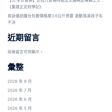
【元·孛朮魯翀】正找九宮格時租定文廟碑記專輯之三：
《重建正定府學記》
袁詠儀剖腹台包養價格產3.6公斤男嬰 激動落淚孩子名
不決
近期留言
尚無留言可供顯示。
彙整
2026 年 8 月
2026 年 7 月
2026 年 6 月
2026 年 5 月