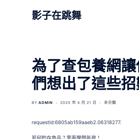
跳
至
影子在跳舞
主
要
內
容
為了查包養網讓
們想出了這些招
BY
ADMIN
2025 年 4 月 21 日
未分類
requestId:6805ab159aaeb2.06318277.
若何貯存食品？里面學問年夜！