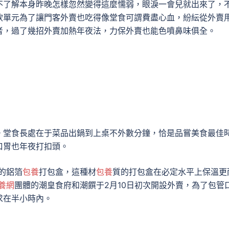
不了解本身昨晚怎樣忽然變得這麼懦弱，眼淚一會兒就出來了，
飲單元為了讓門客外賣也吃得像堂食可謂費盡心血，紛紜從外賣
者，過了幾招外賣加熱年夜法，力保外賣也能色噴鼻味俱全。
。堂食長處在于菜品出鍋到上桌不外數分鐘，恰是品嘗美食最佳
口胃也年夜打扣頭。
的鋁箔
包養
打包盒，這種材
包養
質的打包盒在必定水平上保溫更
養網
團體的潮皇食府和潮饌于2月10日初次開設外賣，為了包管
求在半小時內。