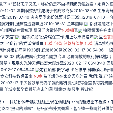
息了。”蔡修忍了又忍，終於仍是不由得興起勇氣啟齒。她真的
12-02 暑期溜娃好往處親子餐廳歡喜多2019-08-08 生果海
混”2019-07-10 炎炎夏季來份涼菜才是正派事2019-07-10 一
佳賞味期 搶鮮當造夏味道2019-05-31 金羊圖庫
都雅還能吃 
杭州西湖春意初現 景區游客蹤跡難
包養網
覓
追隨鏡頭進進南
似“天宮”
“超等好漢”投身環保工作 走上沙岸撿渣滓
巨
包養
之下“逆行”的武漢快遞員
包養
包養
包養網價格
包養
消息排行
肺炎確診病例1933例 武漢1690例2020-02-17 08:54:36 一
7 06:58:03 武漢:嚴厲公共場合開放治理 必需開放的履行掃碼進出
箭彈襲擊，現場火光沖天傳出宏大爆炸聲2020-02-17 06:48:40 巴
-17 06:48:40
前往頂部 數字報 出色推舉 轉動消息廣州
生涯食安科技教導軍事
包養
為了讓你在家高興吃外賣 我們想出了
020-02-17 不少餐飲單元為了讓門客外賣也吃得像堂食可謂費盡
圖 羊城晚報全媒體記者宋昀瀟 鄧偉東 練習生 程政錕
頭，一抹濃粉的新娘妝徐徐呈現在他眼前。他的新娘垂下視線，
吃到“熟習的滋味”，紛紜發布外賣營業，甚至連一些疇前只供