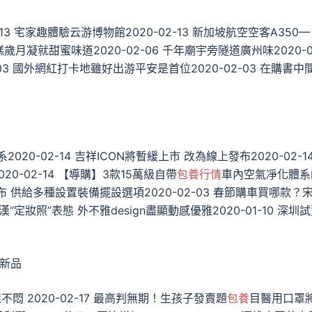
13 宅家趣體驗云游博物館2020-02-13 新加坡航空空客A350—
糕歲月凝就甜蜜味道2020-02-06 千年廟宇旁隧道廣州味2020-0
03 國外網紅打卡地雖好出游平安是首位2020-02-03 在購書中
0-02-14 吉祥ICON將暫緩上市 改為線上發布2020-02-1
0-02-14 ​【導購】3款15萬級自帶
包養行情
車內空氣凈化體系
發布 供給多種設置裝備擺設選項2020-02-03 春節購車買哪款？
漢“定妝照”表態 外不雅design盡顯動感優雅2020-01-10 深圳
磅新品
 2020-02-17 最高判無期！生孩子發賣題
包養
目醫用口罩