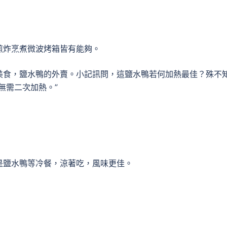
煎炸烹煮微波烤箱皆有能夠。
美食，鹽水鴨的外賣。小記訊問，這鹽水鴨若何加熱最佳？殊不
無需二次加熱。”
是鹽水鴨等冷餐，涼著吃，風味更佳。