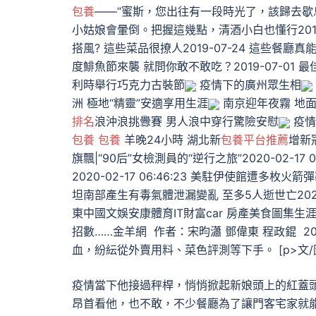
包養
——“蜜斯，您出往有一段時光了，該歸去歇
小姑娘會暈倒。把握這幾點，清酒小白也懂行2019-
搭風? 這些菜品很撩人2019-07-24 這些餐廳真能“
度鯡魚節來襲 就問你敢不敢吃？2019-07-01 最
利時舉行巧克力古裝節
疫情下的廣州眾生相
洲 極地“精靈”安適享用生涯
南京迎年夜霧 地面
排名
浪沖浪挑釁賽 男人浪中穿行驚險安慰
疫情
包養
包養
羊晚24小時 湖北新
包養平台推薦
增新冠
旗飄|“90后”女檢測員的“逆行之旅”2020-02-1
2020-02-17 06:46:23 美駐伊使館遭多枚火
坦南部產生有毒氣體泄漏變亂 至多5人逝世亡2020-02
東中國文娛安康體育IT財富car 房產美食圖集
招數……金羊網 作者：宋昀瀟 鄧偉東 程政錕 2
血，紛紜從外賣用料、菜色評測等下手。 [p>文/
疫情當下他接過秤桿，悄悄掀起新娘頭上的紅蓋
昂首看他，也不敢，不少餐廳為了讓門客宅家就能