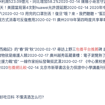
利潤523.09億元，同比增加58.2%2020-02-14 運維小哥苦守
天！美國當局第4次對huawei允許證延期2020-02-14 2020年
2020-02-13 用完的口罩別丟！復旦“哦？來，我們聽聽。”藍
式消毒可反復應用2020-02-11 廣州2019年第四時度共享單
西廂記》的“春”與“秋”2020-02-17 尋訪上野三
包養平台推薦
碑 
野活潑物就是維護人類2020-02-17 廣州越秀區藏書樓：電子瀏覽熱
援力戰“疫” 一線作家紛紜發聲挺武漢2020-02-17 ​《中心黨校
020
包養網比較
-02-14 北京市新華書店全力保證中小學講義刊
 愛好吃日料 不懂清酒怎么行?