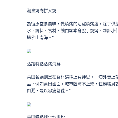
潮皇燒肉拼叉燒
為復原堂食風味，做燒烤的活躍燒烤店，除了供給
水、調料、食材，讓門客本身脫手燒烤，夥計小何
過佛山南海。”
活躍特點活烤海鮮
莆田餐廳則是在食材選擇上費神思。一切外賣上
品，例如莆田鹵面，城市臨時不上架，任務職員
倒灑，是以忍痛割愛。”
莆田特點興化炒米粉