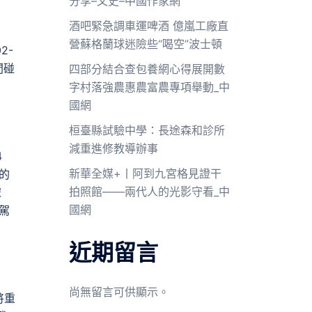
分享–文史–中國作家網
酒吧緊急調車運啤酒 億嵐工廠直
營蘇格蘭球迷險些“喝空”波士頓
2-
間碰
四部分結合查包養網心得展開數
字村落強農惠農富農專項舉動_中
國網
桓臺縣試驗中學：長途森和診所
減重進修教導辦事
4
新華全媒+丨阿到九宮格見證干
的
拍照館——兩代人的光影守看_中
宋
國網
試駕
近期留言
尚無留言可供顯示。
將重