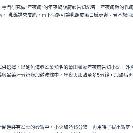
專門研究做“年夜鴿”的年夜鴿飯廚師告知記者，年夜鴿飯的乳
鍋，“乳鴿講求皮脆，再下油鍋可讓乳鴿皮脆口感更爽。若不想油
式供選擇。以鮑魚海參盆菜知名的莆田餐廳年夜廚告知小記，外
菜與盆菜汁分辨參加微波爐中，年夜火加熱至多5分鐘，加熱后
汁倒進裝有盆菜的砂鍋中，小火加熱15分鐘，再用筷子拔出鍋底