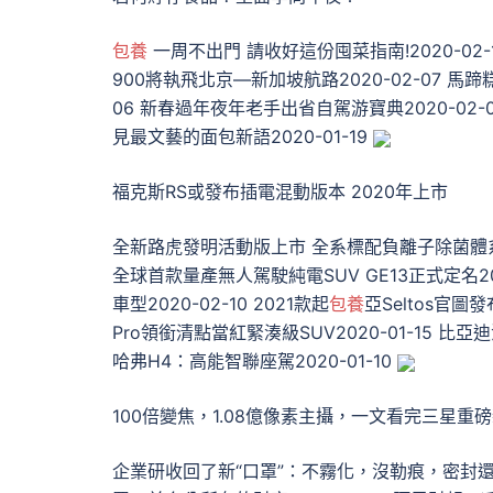
包養
一周不出門 請收好這份囤菜指南!2020-02-
900將執飛北京—新加坡航路2020-02-07 馬蹄
06 新春過年夜年老手出省自駕游寶典2020-02-
見最文藝的面包新語2020-01-19
​福克斯RS或發布插電混動版本 2020年上市
全新路虎發明活動版上市 全系標配負離子除菌體系202
全球首款量產無人駕駛純電SUV GE13正式定名202
車型2020-02-10 2021款起
包養
亞Seltos官圖
Pro領銜清點當紅緊湊級SUV2020-01-15 比亞迪
哈弗H4：高能智聯座駕2020-01-10
100倍變焦，1.08億像素主攝，一文看完三星重
企業研收回了新“口罩”：不霧化，沒勒痕，密封還不悶