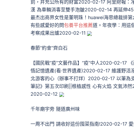
罰，并充公所有的財富2020-02-17 阿里財報：凈
漢 為車輛消毒至雙手泡皺2020-02-14 再延伸45
最杰出商界女性是董明珠！huawei海思總裁排第六
有些感愛好的問
包養平台推薦
道。年夜學：用這個方
考察成果出爐2020-02-11
春節“約會”齊白石
【國民戰“疫”文藝作品】“疫”中人2020-02-17 《
悟記憶遺產(看·世界遺產)2020-02-17 維護
北游客的心（辦事不打烊）2020-02-17 以筆為支
筆記》第五次印刷||根植感性 心有火焰 文氣沛然2
2020-02-12
千年廟宇旁 隧道廣州味
一周不出門 請收好這份囤菜指南!2020-02-17