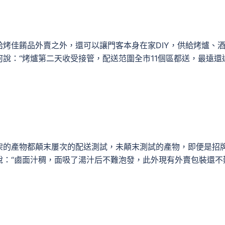
烤佳餚品外賣之外，還可以讓門客本身在家DIY，供給烤爐、
說：“烤爐第二天收受接管，配送范圍全市11個區都送，最遠還
架的產物都顛末屢次的配送測試，未顛末測試的產物，即便是招
說：“鹵面汁稠，面吸了湯汁后不難泡發，此外現有外賣包裝還不