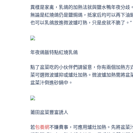
異樣是家禽，乳鴿的加熱法就與鹽水鴨年夜分歧。
無論是紅燒鴿仍是鹽焗鴿，抵家后均可以再下油
也可以乳鴿放進微波爐叮熱，只是皮就不脆了。”
年夜鴿飯特點紅燒乳鴿
點了盆菜吃的小伙伴們請留意，你有兩個加熱方
菜可選微波爐抑或爐灶加熱。微波爐加熱需將盆
盆菜汁倒進砂鍋中。
莆田盆菜豐富誘人
若
包養網
不嫌費事，可應用爐灶加熱。先將盆菜