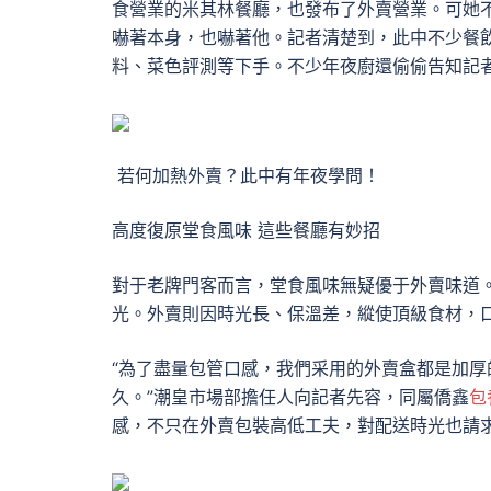
食營業的米其林餐廳，也發布了外賣營業。可她
嚇著本身，也嚇著他。記者清楚到，此中不少餐
料、菜色評測等下手。不少年夜廚還偷偷告知記
若何加熱外賣？此中有年夜學問！
高度復原堂食風味 這些餐廳有妙招
對于老牌門客而言，堂食風味無疑優于外賣味道
光。外賣則因時光長、保溫差，縱使頂級食材，
“為了盡量包管口感，我們采用的外賣盒都是加厚
久。”潮皇市場部擔任人向記者先容，同屬僑鑫
包
感，不只在外賣包裝高低工夫，對配送時光也請