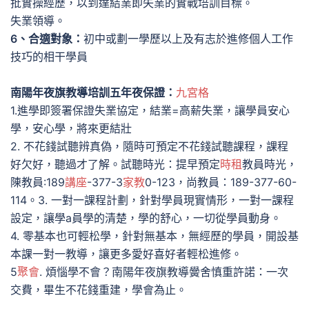
批實操經歷，以到達結業即失業的實戰培訓目標。
失業領導。
6、合適對象：
初中或劃一學歷以上及有志於進修個人工作
技巧的相干學員
南陽年夜旗教導培訓五年夜保證：
九宮格
1.進學即簽署保證失業協定，結業=高薪失業，讓學員安心
學，安心學，將來更結壯
2. 不花錢試聽辨真偽，隨時可預定不花錢試聽課程，課程
好欠好，聽過才了解。試聽時光：提早預定
時租
教員時光，
陳教員:189
講座
-377-3
家教
0-123，尚教員：189-377-60-
114。3. 一對一課程計劃，針對學員現實情形，一對一課程
設定，讓學a員學的清楚，學的舒心，一切從學員動身。
4. 零基本也可輕松學，針對無基本，無經歷的學員，開設基
本課一對一教導，讓更多愛好喜好者輕松進修。
5
聚會
. 煩惱學不會？南陽年夜旗教導黌舍慎重許諾：一次
交費，畢生不花錢重建，學會為止。