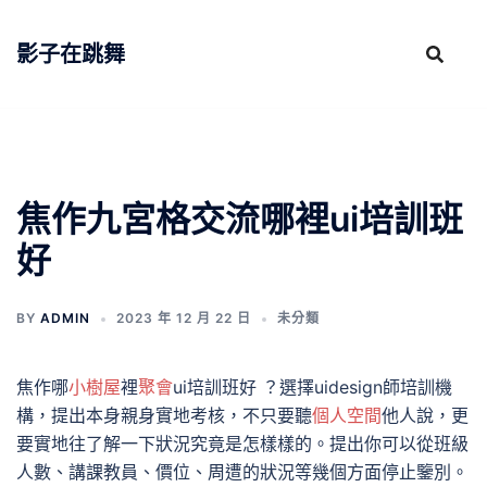
跳
至
影子在跳舞
主
要
內
容
焦作九宮格交流哪裡ui培訓班
好
BY
ADMIN
2023 年 12 月 22 日
未分類
焦作哪
小樹屋
裡
聚會
ui培訓班好 ？選擇uidesign師培訓機
構，提出本身親身實地考核，不只要聽
個人空間
他人說，更
要實地往了解一下狀況究竟是怎樣樣的。提出你可以從班級
人數、講課教員、價位、周遭的狀況等幾個方面停止鑒別。