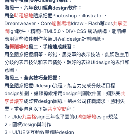
南陽年夜旗教導UIdesign課程：
階段一、六年夜UI經典design軟件：
周全
時租場地
體系把握Photoshop、illustrator、
Dreamweaver、Core
瑜伽場地
ldraw、Flash等des
共享空
間
ign軟件，精曉HTML5.0、DIV+CSS 網站結構，能諳練
應用這些軟件制作各類UI界面design計劃圖紙。
階
舞蹈場地
段二、手繪速成練習：
周全體系把握鋼筆、彩鉛、馬克筆的表示技法，能嫻熟應用
分歧的表示技法和表示情勢，較好的表達UIdesign的思惟和
意圖。
階段三、全案技巧全把握：
周全體系把握UIdesign流程，能自力完成分歧項目標
design計劃，諳練操縱常用design制圖軟件圖，嫻熟完
共
享會議室
成整套design圖紙，到達公司任職請求，勝利失
業。重要包含以下課
共享空間
程：
1，UIde
九宮格
sign三年夜平臺的d
瑜伽場地
esign規范
2，圖標design與制作
3，UI/UE交互動效與體驗design