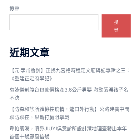
搜尋
搜
尋
近期文章
【元·孛朮魯翀】正找九宮格時租定文廟碑記專輯之三：
《重建正定府學記》
袁詠儀剖腹台包養價格產3.6公斤男嬰 激動落淚孩子名
不決
【防森和診所體檢控疫情，龍口外行動】公路建養中間
聯防聯控，果斷打贏阻擊戰
韋帕襲港，噴鼻JIUYI俱意診所設計港地理臺發出本年
首個十號颶風信號