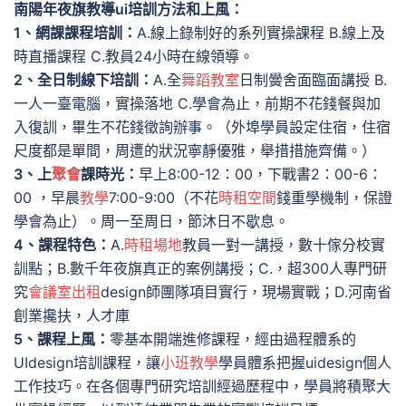
南陽年夜旗教導ui培訓方法和上風：
1、網課課程培訓：
A.線上錄制好的系列實操課程 B.線上及
時直播課程 C.教員24小時在線領導。
2、全日制線下培訓：
A.全
舞蹈教室
日制黌舍面臨面講授 B.
一人一臺電腦，實操落地 C.學會為止，前期不花錢餐與加
入復訓，畢生不花錢徵詢辦事。（外埠學員設定住宿，住宿
尺度都是單間，周遭的狀況寧靜優雅，舉措措施齊備。）
3、上
聚會
課時光：
早上8:00-12：00，下戰書2：00-6：
00 ，早晨
教學
7:00-9:00（不花
時租空間
錢重學機制，保證
學會為止）。周一至周日，節沐日不歇息。
4、課程特色：
A.
時租場地
教員一對一講授，數十傢分校實
訓點；B.數千年夜旗真正的案例講授；C.，超300人專門研
究
會議室出租
design師團隊項目實行，現場實戰；D.河南省
創業攙扶，人才庫
5、課程上風：
零基本開端進修課程，經由過程體系的
UIdesign培訓課程，讓
小班教學
學員體系把握uidesign個人
工作技巧。在各個專門研究培訓經過歷程中，學員將積聚大