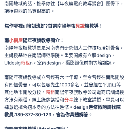
南陽地域的話，推舉你往【年夜旗電商教導黌舍】懂得下，
講授東西的品質很高的。
焦作哪裡ui培訓班好?首選南陽年夜
見證
旗教導！
南
小樹屋
陽年夜旗教導簡介：
南陽年夜旗教導是是河南專門研究個人工作技巧培訓黌舍，
主講授基地在南陽師范學院。重要開設有立體design，
UIdesig
時租
n，室內design，攝影錄像前期等培訓課。
南陽年夜旗教導成立曾經有六七年瞭，至今曾經在南陽開設
有四個黌舍，可以包容先生1000多名，並曾經在平頂山等
其他地市開設分校。
時租
南陽年夜旗教導公司電商培訓講授
方法有兩種，線上錄像講授和
分享
線下教室講授，學員可以
肆意選擇合適本身的方法往進修。
design進修徵詢請找陳
教員:189-377-30-123，會為你具體解答。