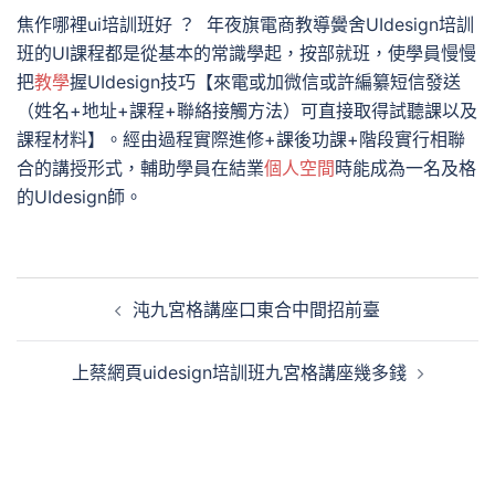
焦作哪裡ui培訓班好 ？ 年夜旗電商教導黌舍UIdesign培訓
班的UI課程都是從基本的常識學起，按部就班，使學員慢慢
把
教學
握UIdesign技巧【來電或加微信或許編纂短信發送
（姓名+地址+課程+聯絡接觸方法）可直接取得試聽課以及
課程材料】。經由過程實際進修+課後功課+階段實行相聯
合的講授形式，輔助學員在結業
個人空間
時能成為一名及格
的UIdesign師。
文
沌九宮格講座口東合中間招前臺
章
導
上蔡網頁uidesign培訓班九宮格講座幾多錢
覽