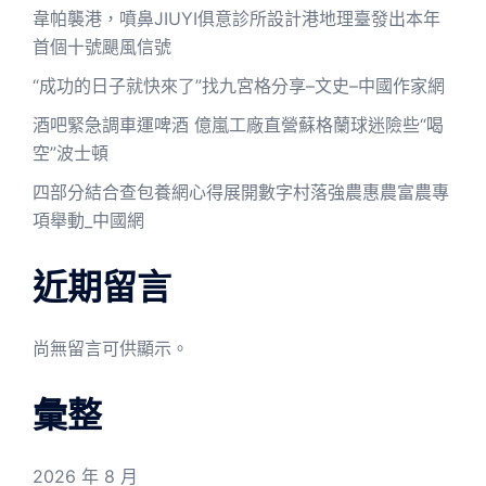
韋帕襲港，噴鼻JIUYI俱意診所設計港地理臺發出本年
首個十號颶風信號
“成功的日子就快來了”找九宮格分享–文史–中國作家網
酒吧緊急調車運啤酒 億嵐工廠直營蘇格蘭球迷險些“喝
空”波士頓
四部分結合查包養網心得展開數字村落強農惠農富農專
項舉動_中國網
近期留言
尚無留言可供顯示。
彙整
2026 年 8 月