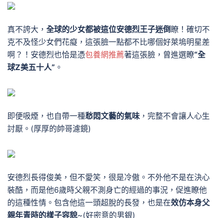
真不誇大，
全球的少女都被這位安德烈王子迷倒
瞭
！
確切不
克不及怪少女們花癡，這張臉一點都不比哪個好萊塢明星差
啊？！
安德烈也恰是憑
包養網推薦
著這張臉，曾進選瞭
“全
球Z美五十人”
。
即便吸煙，也自帶一種
愁悶文藝的氣味
，完整不會讓人心生
討厭。
(厚厚的帥哥濾鏡)
安德烈長得俊美，但不愛笑，很是冷傲。
不外他不是在決心
裝酷，而是他6歲時父親不測身亡的經過的事況，促進瞭他
的這種性情。
包含他這一頭超脫的長發，也是在
效仿本身父
親年青時的樣子容貌
~
(好密意的男銀)