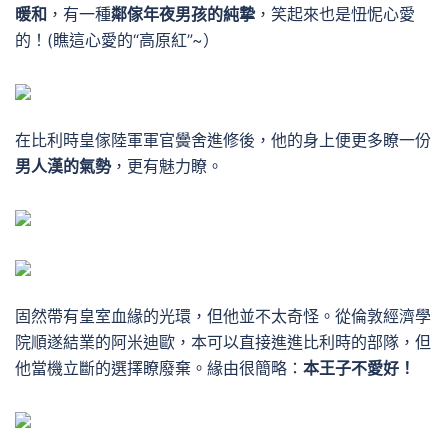
暖和
，有一種
鄰傢年夜男孩的純摯
，笑起來也是忸怩心愛
的！
(瞧這心愛的“高原紅”~）
在比利時皇傢陸軍軍官黌舍進修後，他的身上便更多瞭一份
男人漢的氣勢
，更有魅力瞭。
固然帶有皇室血緣的光環，但他並不太奇怪。
從倫敦經濟學
院順遂結業的阿米迪歐，本可以直接進進比利時的部隊，但
他當機立斷的選擇瞭廢棄。緣由很簡略：
本王子不愛好！