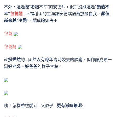
不外，逃過瞭“婚姻不幸”的安德烈，似乎沒能逃過
“顏值不
幸”
包養網
…
幸福穩固的生涯讓安德驕陽漸放飛自我，
顏值
越來越“冷艷”
，釀成瞭如許↓
包養
包養網
就
挺禿然
的…
固然沒有瞭年青時姣美的臉龐，但卻釀成瞭一
副
好老公、好爸爸
的樣子容貌。
咦！怎樣禿然感到…又似乎…
更有滋味瞭呢~