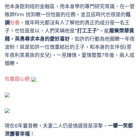
他本身跑到紐的金融區，用本身學的專門研究常識，在一管
帳師firm 找到瞭一份恰飯的任務。
並且這時代也很是的
低
調
包養
，幾年時光都沒有人了解他的真正的成分是一名王
子。
也恰是是以，人們笑稱他是
“打工王子”
。
能
廢棄榮華貧
賤，英勇尋求本身的愛好喜好
，如許的行動為他圈瞭一年夜
波粉！
就是如許一位慎重結壯的王子，和本身的女伴侶
(意
年夜利某貴族的女兒)
，一見鐘情。愛情整整7年後，兩人成
婚瞭。
包養甜心網
現在6年曩昔瞭，夫妻二人仍是情感很是深摯，
一顰一笑都
流露著幸福
！