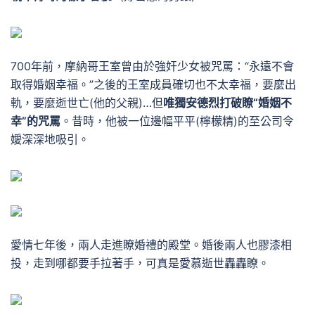
700年前，摩納哥王室曾由於強奸少女被咒罵：“永遠不會
取得婚姻幸福。”
之後的王室成員確切也不太幸福，要麼出
軌，要麼逝世亡
(他的父親)
…
但
唯獨安德烈打破瞭“婚姻不
幸”的咒罵
。
昔時，他被一位邊幅平平
(檸檬精)
的至公司令
嬡深深地吸引。
愛情七年後，兩人走進瞭婚禮的殿堂。
婚後兩人也膠漆相
投，走到哪都要手拉著手，可真是愛慕逝世轟轟瞭。