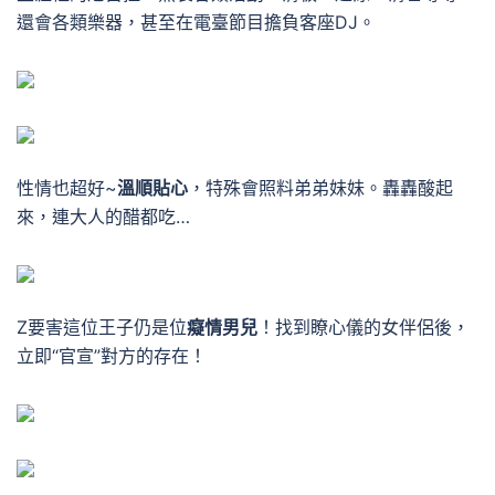
還會各類樂器，甚至在電臺節目擔負客座DJ。
性情也超好~
溫順貼心
，特殊會照料弟弟妹妹。
轟轟
酸起
來，連大人的醋都吃…
Z要害這位王子仍是位
癡情男兒
！
找到瞭心儀的女伴侶後，
立即“官宣”對方的存在！