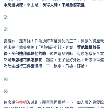
限制進境
瞭，來由是：
長得太帥，不難激發凌亂
…
長得帥，還有錢！作為迪拜有權有勢的王子，傢族的資產就
差未幾千億美金瞭！但這都是小錢，究竟，
等他繼續酋長
後，全部迪拜都是他的瞭
，還差這點錢嘛！
有錢怎樣花？當
然是
想怎樣花就怎樣花
！
起首，王子愛好外出。那傢中常備
海陸空
出行三件套
懂得一下：跑車、飛機、郵輪。
這麼說
包養網
沒感到？那轟轟再彌補一下！
加入我的最愛瞭