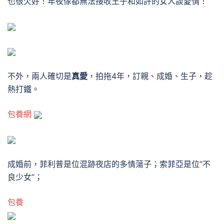
也很欠好！年夜傢都無法接收王子和如許的女人談愛情！
不外，兩人確切是
真愛
，拍拖4年，訂親、成婚、生子，趁
熱打鐵。
包養網
成婚前，菲利普是位混跡夜店的多情蕩子；索菲亞是位”不
良少女”；
包養