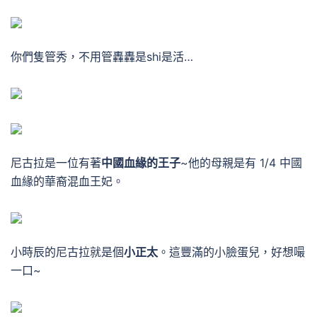
你們隻管秀，不用管轟轟是shi是活…
尼古拉是一位有著
中國血緣的王子
~他的母親是有 1/4 中國
血緣的華裔混血王妃。
小時辰的尼古拉就是個
小正太
。這豐滿的小臉蛋兒，好想嘬
一口~