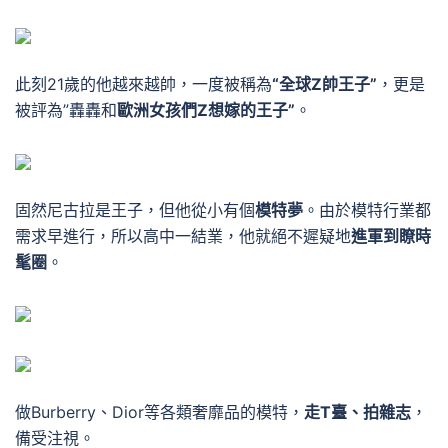
此刻21歲的他越來越帥，一度被稱為
“全球Z帥王子”
，更是
被評為”
轟轟
和
歐洲女孩們Z想嫁的王子”
。
固然尼古拉是王子，但他從小有個
模特夢
。
由於模特行業都
需求早進行，所以高中一結業，他就絕不遲疑地
進軍到瞭時
髦圈
。
做Burberry、Dior等各類奢靡品的模特，
走T臺、拍雜志
，
備受注視。