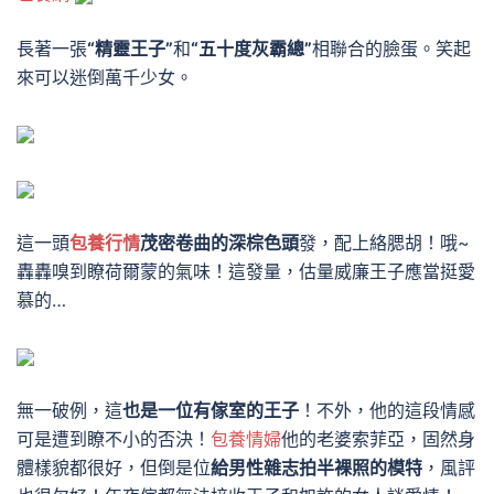
長著一張
“精靈王子”
和
“五十度灰霸總”
相聯合的臉蛋。笑起
來可以迷倒萬千少女。
這一頭
包養行情
茂密卷曲的深棕色頭
發，配上絡腮胡！哦~
轟轟
嗅到瞭荷爾蒙的氣味！
這發量，估量威廉王子應當挺愛
慕的…
無一破例，這
也是一位有傢室的王子
！不外，他的這段情感
可是遭到瞭不小的否決！
包養情婦
他的老婆索菲亞，固然身
體樣貌都很好，但倒是位
給男性雜志拍半裸照的模特
，風評