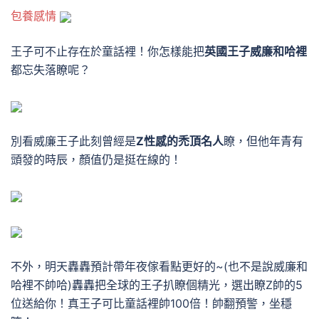
包養感情
王子可不止存在於童話裡！
你怎樣能把
英國王子威廉和哈裡
都忘失落瞭呢？
別看威廉王子此刻曾經是
Z性感的禿頂名人
瞭，但他年青有
頭發的時辰，顏值仍是挺在線的！
不外，明天轟轟預計帶年夜傢看點更好的~
(也不是說威廉和
哈裡不帥哈)
轟轟把全球的王子扒瞭個精光，選出瞭Z帥的5
位送給你！
真王子可比童話裡帥100倍！帥翻預警，坐穩