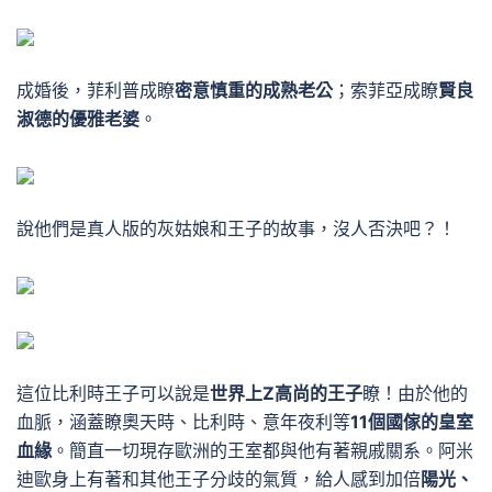
成婚後，菲利普成瞭
密意慎重的成熟老公
；索菲亞成瞭
賢良
淑德的優雅老婆
。
說他們是真人版的灰姑娘和王子的故事，沒人否決吧？！
這位比利時王子可以說是
世界上Z高尚的王子
瞭！
由於他的
血脈，涵蓋瞭奧天時、比利時、意年夜利等
11個國傢的皇室
血緣
。
簡直一切現存歐洲的王室都與他有著親戚關系。
阿米
迪歐身上有著和其他王子分歧的氣質，給人感到加倍
陽光、