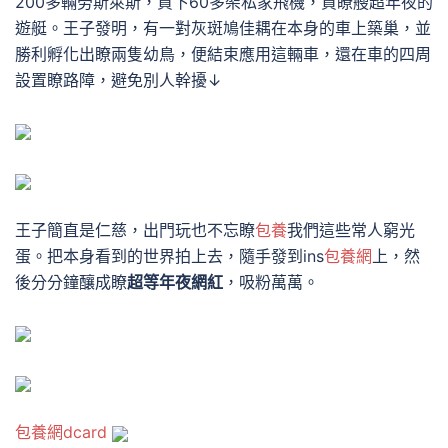
200多輛勞斯萊斯，買下60多架私家飛機，買瞭艘超年夜的
遊艇。
王子發明，有一對灰斑鳩佳耦在本身的車上築巢，並
勝利孵化出瞭兩隻幼鳥，便結束應用這輛車，還在車的四周
設置瞭路障，避免別人幹擾↓
王子簡直是仁慈，出門玩也不忘瞭
包養
我們這些常人窮光
蛋。
把本身看到的世界拍上去，隨手發到ins
包養網
上，然
後分分鐘釀成瞭
超等年夜網紅
，吸粉萬萬。
包養網dcard