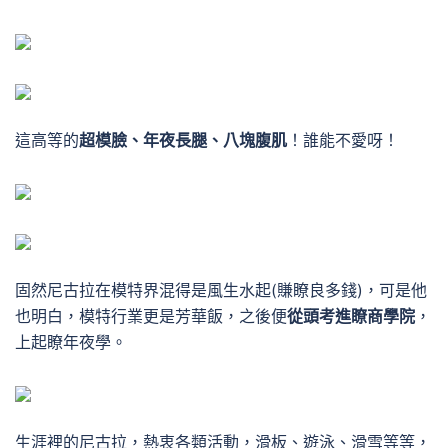
這高等的
超模臉、年夜長腿、八塊腹肌
！誰能不愛呀！
固然尼古拉在模特界混得是風生水起
(賺瞭良多錢)
，可是他
也明白，模特行業更是芳華飯，之後便
從頭考進瞭商學院
，
上起瞭年夜學。
生涯裡的尼古拉，熱衷各類活動，滑板、遊泳、滑雪等等，