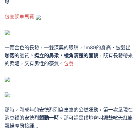
瞭！
包養網車馬費
一頭金色的長發，一雙深奧的眼睛，1m89的身高，披髮出
愁悶
的氣質。
挺立的鼻梁，棱角清楚的面貌
，既有長發帶來
的柔媚，又有男性的豪氣。
包養
那時，剛成年的安德烈列席皇室的公然運動，第一次呈現在
消息裡的安德烈
顫動一時
。
那可謂是鞭炮齊叫鑼鼓喧天紅旗
飄揚摩肩接踵…