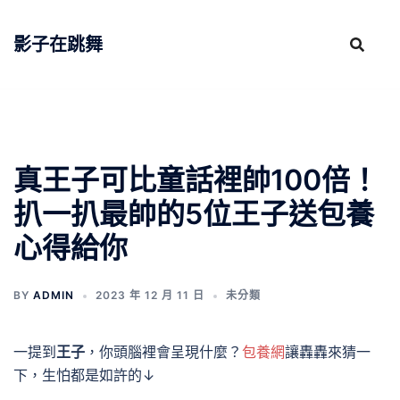
跳
至
影子在跳舞
主
要
內
容
真王子可比童話裡帥100倍！
扒一扒最帥的5位王子送包養
心得給你
BY
ADMIN
2023 年 12 月 11 日
未分類
一提到
王子
，你頭腦裡會呈現什麼？
包養網
讓轟轟來猜一
下，生怕都是如許的↓