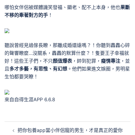
哪怕女伴侶被媒體譏笑發福、顯老、配不上本身，他也
果斷
不移的牽著對方的手
！
聽說曾經見過傢長瞭，那離成婚還遠嗎？！
你聽到轟轟心碎
的聲響瞭麼…沒關系，轟轟的默算什麼？！隻要王子幸福就
好！
這些王子們，不只
顏值爆表
，帥到犯罪，
癡情專注
，並
且
多才多藝，有思惟、有幻想
。
他們如果進文娛圈，男明星
生怕都要哭瞭！
來自自得生涯APP 6.6.8
文
把你包養app當小伴侶寵的男生，才是真正的愛你
章