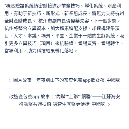
“概念驗證系統慎密鏈接進步前輩技巧、孵化系統、財產利
用，有助于新技巧、新形式、新業態成長，將無力支持杭州
全財產鏈成長。”杭州市副市長胥偉華先容，下一個步驟，
杭州將整合立異資本、加大體素婚配支撐，加速構建集項
目、人才、本錢、場景、平臺、企業于一體的生態系統，吸
引更多立異技巧（項目）來杭驗證，當場買賣、當場轉化、
當場利用，助力科技結果轉化落地。
文
圖片故事丨年夜別山下的茶查包養app鄉女孩_中國網
章
導
改造查包養app故事｜“內聯”“上聯”“網聯”——江蘇海安
覽
推動醫共體扶植 讓蒼生就醫更便捷_中國網