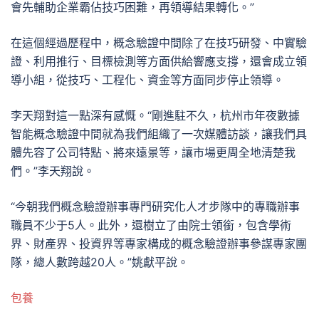
會先輔助企業霸佔技巧困難，再領導結果轉化。”
在這個經過歷程中，概念驗證中間除了在技巧研發、中實驗
證、利用推行、目標檢測等方面供給響應支撐，還會成立領
導小組，從技巧、工程化、資金等方面同步停止領導。
李天翔對這一點深有感慨。“剛進駐不久，杭州市年夜數據
智能概念驗證中間就為我們組織了一次媒體訪談，讓我們具
體先容了公司特點、將來遠景等，讓市場更周全地清楚我
們。”李天翔說。
“今朝我們概念驗證辦事專門研究化人才步隊中的專職辦事
職員不少于5人。此外，還樹立了由院士領銜，包含學術
界、財產界、投資界等專家構成的概念驗證辦事參謀專家團
隊，總人數跨越20人。”姚獻平說。
包養