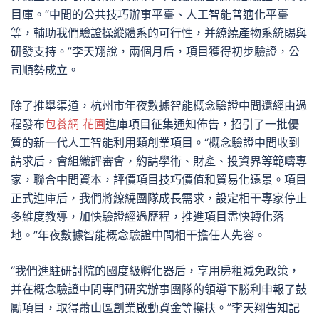
目庫。“中間的公共技巧辦事平臺、人工智能普適化平臺
等，輔助我們驗證操縱體系的可行性，并繚繞產物系統賜與
研發支持。”李天翔說，兩個月后，項目獲得初步驗證，公
司順勢成立。
除了推舉渠道，杭州市年夜數據智能概念驗證中間還經由過
程發布
包養網 花圃
進庫項目征集通知佈告，招引了一批優
質的新一代人工智能利用類創業項目。“概念驗證中間收到
請求后，會組織評審會，約請學術、財產、投資界等範疇專
家，聯合中間資本，評價項目技巧價值和貿易化遠景。項目
正式進庫后，我們將繚繞團隊成長需求，設定相干專家停止
多維度教導，加快驗證經過歷程，推進項目盡快轉化落
地。”年夜數據智能概念驗證中間相干擔任人先容。
“我們進駐研討院的國度級孵化器后，享用房租減免政策，
并在概念驗證中間專門研究辦事團隊的領導下勝利申報了鼓
勵項目，取得蕭山區創業啟動資金等攙扶。”李天翔告知記