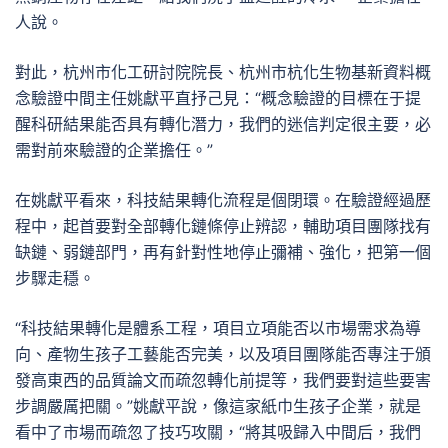
人說。
對此，杭州市化工研討院院長、杭州市杭化生物基新資料概
念驗證中間主任姚獻平直抒己見：“概念驗證的目標在于提
醒科研結果能否具有轉化潛力，我們的迷信判定很主要，必
需對前來驗證的企業擔任。”
在姚獻平看來，科技結果轉化流程是個閉環。在驗證經過歷
程中，起首要對全部轉化鏈條停止辨認，輔助項目團隊找有
缺鏈、弱鏈部門，再有針對性地停止彌補、強化，把第一個
步驟走穩。
“科技結果轉化是體系工程，項目立項能否以市場需求為導
向、產物生孩子工藝能否完美，以及項目團隊能否專注于頒
發高東西的品質論文而疏忽轉化前提等，我們要對這些要害
步調嚴厲把關。”姚獻平說，像這家紙巾生孩子企業，就是
看中了市場而疏忽了技巧攻關，“將其吸歸入中間后，我們