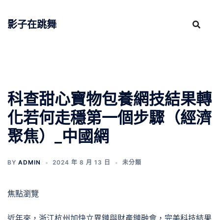
跳
至
影子在跳舞
主
要
內
容
科查甜心寶物包養網技結果轉
化若何走穩第一個步驟（經濟
聚焦）_中國網
BY
ADMIN
2024 年 8 月 13 日
未分類
焦點瀏覽
近年來，浙江杭州加快立異鏈與財產鏈融會，完美科技結果