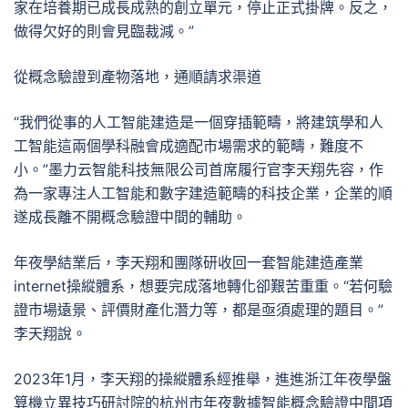
家在培養期已成長成熟的創立單元，停止正式掛牌。反之，
做得欠好的則會見臨裁減。”
從概念驗證到產物落地，通順請求渠道
“我們從事的人工智能建造是一個穿插範疇，將建筑學和人
工智能這兩個學科融會成適配市場需求的範疇，難度不
小。”墨力云智能科技無限公司首席履行官李天翔先容，作
為一家專注人工智能和數字建造範疇的科技企業，企業的順
遂成長離不開概念驗證中間的輔助。
年夜學結業后，李天翔和團隊研收回一套智能建造產業
internet操縱體系，想要完成落地轉化卻艱苦重重。“若何驗
證市場遠景、評價財產化潛力等，都是亟須處理的題目。”
李天翔說。
2023年1月，李天翔的操縱體系經推舉，進進浙江年夜學盤
算機立異技巧研討院的杭州市年夜數據智能概念驗證中間項