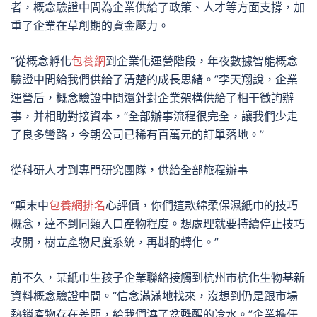
者，概念驗證中間為企業供給了政策、人才等方面支撐，加
重了企業在草創期的資金壓力。
“從概念孵化
包養網
到企業化運營階段，年夜數據智能概念
驗證中間給我們供給了清楚的成長思緒。”李天翔說，企業
運營后，概念驗證中間還針對企業架構供給了相干徵詢辦
事，并相助對接資本，“全部辦事流程很完全，讓我們少走
了良多彎路，今朝公司已稀有百萬元的訂單落地。”
從科研人才到專門研究團隊，供給全部旅程辦事
“顛末中
包養網排名
心評價，你們這款綿柔保濕紙巾的技巧
概念，達不到同類入口產物程度。想處理就要持續停止技巧
攻關，樹立產物尺度系統，再斟酌轉化。”
前不久，某紙巾生孩子企業聯絡接觸到杭州市杭化生物基新
資料概念驗證中間。“信念滿滿地找來，沒想到仍是跟市場
熱銷產物存在差距，給我們澆了盆甦醒的冷水。”企業擔任