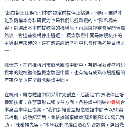
“起首對比任務指引中的認定前提停止挑選，同時，團隊才
能及機構本身科研實力也是我們比擬重視的。”陳希楊先
容，挑選出基本前提較強的機構后，再組織評審會展開現場
路演，對這些機構停止遴選。“概念驗證中間是繚繞杭州的
主導財產來建的，這在遴選經過歷程中也會作為考量目標之
一。”
據清楚，在首批杭州市概念驗證中間中，有把握著豐盛科研
資本的院校鏈條型概念驗證中間，也有擁有成熟市場經歷的
年夜企業垂直型概念驗證中間。
在杭州，概念驗證中間采用“先創立、后認定”的方法停止培
養和扶植；在辦事形式和收益方面，各驗證中間結
包養網
合
本身基本停止摸索。“我們對培養型概念驗證中間予以50萬
元補助，成熟認定后，會依據辦事績效賜與最高500萬元贊
助。”陳希楊先容，“本年我們將經由過程綜合評價，選出幾