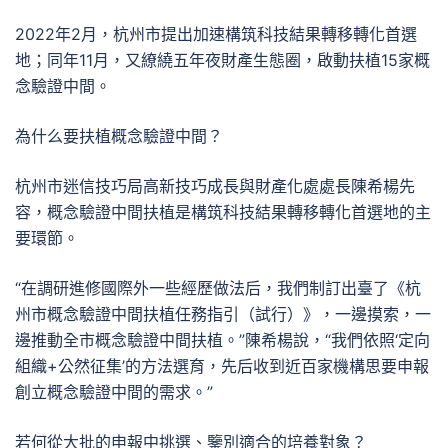
2022年2月，杭州市提出加速構筑科技結果轉移轉化首選
地；同年11月，又繚繞五年夜財產生態圈，啟動扶植15家概
念驗證中間。
為什么要扶植概念驗證中間？
杭州市迷信技巧局高新技巧成長與財產化處處長陳希楊先
容，概念驗證中間扶植是構筑科技結果轉移轉化首選地的主
要環節。
“在調研進修國際外一些經歷做法后，我們制訂出臺了《杭
州市概念驗證中間扶植任務指引（試行）》，一邊摸索，一
邊推動全市概念驗證中間扶植。”陳希楊說，“我們依照‘定向
組織+公然征集’的方法選育，先后收到近百家機構思要申報
創立概念驗證中間的需求。”
若何從大批的申報中挑選、鑒別適合的培養對象？