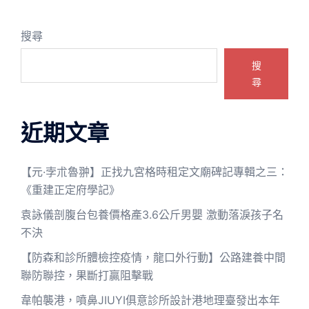
搜尋
搜
尋
近期文章
【元·孛朮魯翀】正找九宮格時租定文廟碑記專輯之三：
《重建正定府學記》
袁詠儀剖腹台包養價格產3.6公斤男嬰 激動落淚孩子名
不決
【防森和診所體檢控疫情，龍口外行動】公路建養中間
聯防聯控，果斷打贏阻擊戰
韋帕襲港，噴鼻JIUYI俱意診所設計港地理臺發出本年