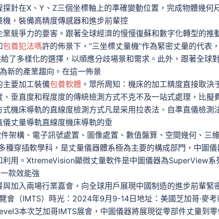
探針在X、Y、Z三個坐標軸上的準確變動位置，完成物體幾何
量機，裝備高精度傳感器和進步前輩控
企業競爭力的要害。跟著全球經濟的慢慢復蘇和數字化轉型的推
如
包養犯法嗎
許的佈景下，”三坐標丈量機”作為緊密丈量的代表
供給了多樣化的選擇，以順應分歧場景和需求。此外，跟著全球
為新的產業趨向。在這一佈景
的主要加工裝備
包養軟體
。眾所周知：機床的加工精度直接取決
度、垂直度和程度度的傳統檢測方式不克不及一站式處理，比擬
方式機床導軌的直線度檢測方式凡是采用拉表法、自準直儀檢測
直儀丈量導軌直線度機床導軌的垂
軟件架構、電子訊號處置、圖像處置、數值盤算、空間幾何、三
多種穿插軟學科，是丈量儀器體系極為主要的構成部門，中圖儀
。XtremeVision顯微丈量軟件是中圖儀器為SuperView系
的一款效能強
餐與加入兩場行業嘉會，向全球用戶展現中國制造的進步前輩緊
會（IMTS）時光：2024年9月9-14日地址：美國芝加哥·麥考
lding,Level3本次芝加哥IMTS展會，中圖儀器將展現從零部件丈量到