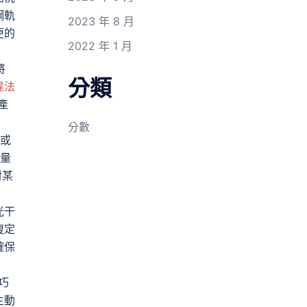
鋼軌
2023 年 8 月
更的
2022 年 1 月
將
分類
違法
產
分數
或
丈量
對某
光干
復定
確保
巧
主動