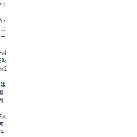
尺寸
動，
，其
對于
于其
費時
法或
維建
器
列
密丈
密
零件