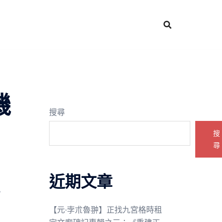
機
搜尋
搜
尋
近期文章
。
【元·孛朮魯翀】正找九宮格時租