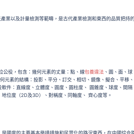
航天產業以及計量檢測等範疇，是古代產業檢測和東西的品質把持
形位公役，包含：幾何元素的丈量：點、線
包養違法
、圓、面、球
幾何元素的結構：投影、平分、訂交、相切、鏡像、擬合、平移
役軟件：直線度、立體度、圓度、圓柱度、 圓錐度、球度、間隔
地位度（2D及3D）、對稱度、同軸度、 齊心度等。
，是國度的主要基本舉措措施和民眾化的路況東西，在中國綜合