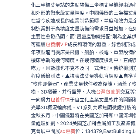
化三坐標丈量站的焦點裝備三坐標丈量機經由過程
和外形的微米級丈量精度。中圖儀器的三坐標丈
在當今疾速成長的產業制造範疇，精度和效力是
制造業對于高精度丈量裝備的需求日益增加。在
主要性愈發凸顯。而”豐盛產物線搭配”則為企業
可連續
包養網VIP
成長和環保的器重，綠色制形成
年夜型龍門機床是飛機、船舶、核電、重型設備
機床導軌的幾何精度。在幾何精度檢測中，直線
吃力，且數據也不克不及同一式治理。傳統檢測
程度儀檢測法。▲拉表法丈量導軌直線度▲自準
“軟件即儀器”，產業丈量軟件較為復雜，涵蓋了
模、3D襯著、并行盤算、人機
台灣包養網
交互等
一向努力
包養行情
于自立化產業丈量軟件的開闢和利用
光學3D概況輪廓儀、VT系列共聚焦顯微鏡打造
金秋玄月，中圖儀器將在美國芝加哥和中國深圳
量處理計劃。2024美國芝加哥金屬加工及產業博覽
克會展中間展
sd包養
位：134379,EastBui