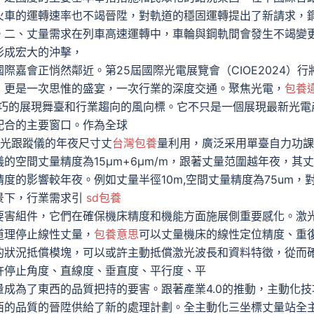
火車的運轉速率也不竭晉陞，對軌道的穩固運轉提出了新請求，
。二、丈量需求在列車高速運轉中，車輪與鋼軌間會發生不竭變
形成宏大的沖擊，
嘉會正悄然鄰近。第25屆國際光電展覽會（CIOE2024）行
，更是一次思惟的盛宴，一次行業的深度交通。聚焦光電，
包養
技巧的展現舞臺和行業趨向的風向標。它不只是一個展現最新光電
配合的主要窗口。作為全球
激光跟蹤儀的年夜尺寸丈
台灣包養
量利用，廣泛采用單臺自力功課
空間丈量精度為15μm+6μm/m，跟著丈量范圍越年夜，其
度的影響較年夜。例如丈量半徑10m,空間丈量精度為75um，
景下，行業需求引
sd包養
要害組件，它們在確保機床精度和機能方面施展側重要感化。激
道理停止線性丈量，
包養意思
可以丈量機床的線性定位精度、重
的狀況抵償模塊，可以或許主動抵償激光波長和資料特徵，從而
許停止角度、直線度、垂直度、平行度、平
成為了東西的品質把持的要害。跟著產業4.0的推動，主動化技
西的品質的晉陞供給了新的處理計劃。全主動化三坐標丈量站全