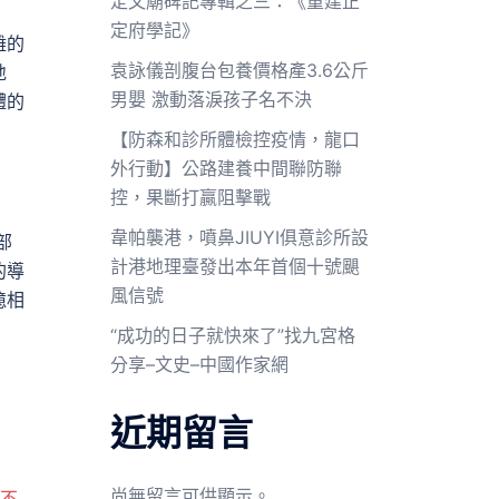
定文廟碑記專輯之三：《重建正
定府學記》
雜的
袁詠儀剖腹台包養價格產3.6公斤
地
男嬰 激動落淚孩子名不決
體的
【防森和診所體檢控疫情，龍口
外行動】公路建養中間聯防聯
控，果斷打贏阻擊戰
韋帕襲港，噴鼻JIUYI俱意診所設
部
計港地理臺發出本年首個十號颶
的導
風信號
憶相
“成功的日子就快來了”找九宮格
分享–文史–中國作家網
近期留言
尚無留言可供顯示。
不