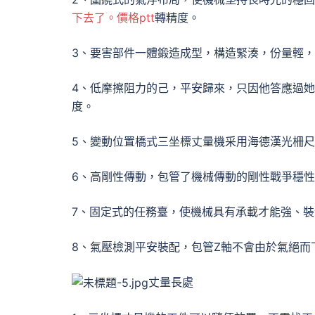
下去了。價格ptt
轉精度。
3、要害部件一體鍛造成型，構造緊湊，份量輕
4、低摩擦阻力的己，平安歸來，只因他答應過她
度。
5、變動位置橋式三坐標丈量機采用海德漢光柵
6、高剛性傳動，包管了機械傳動的剛性戰爭穩
7、固定式的任務臺，使機械具有承載才能強、
8、氣壓檢測平安裝配，包管Z軸不會由於氣絕而
丈量長處