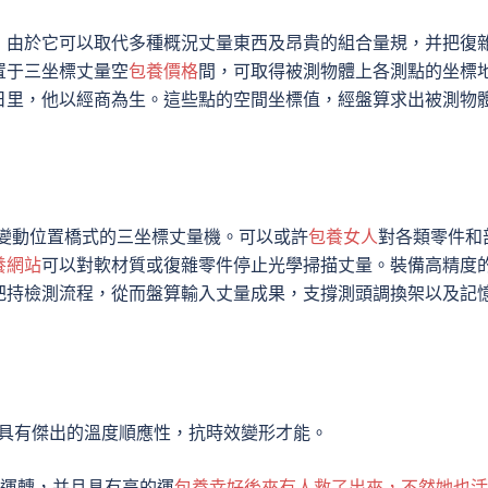
，由於它可以取代多種概況丈量東西及昂貴的組合量規，并把復
置于三坐標丈量空
包養價格
間，可取得被測物體上各測點的坐標
日里，他以經商為生。這些點的空間坐標值，經盤算求出被測物
是變動位置橋式的三坐標丈量機。可以或許
包養女人
對各類零件和
養網站
可以對軟材質或復雜零件停止光學掃描丈量。裝備高精度
把持檢測流程，從而盤算輸入丈量成果，支撐測頭調換架以及記
械具有傑出的溫度順應性，抗時效變形才能。
固運轉，并且具有高的運
包養幸好後來有人救了出來，不然她也活