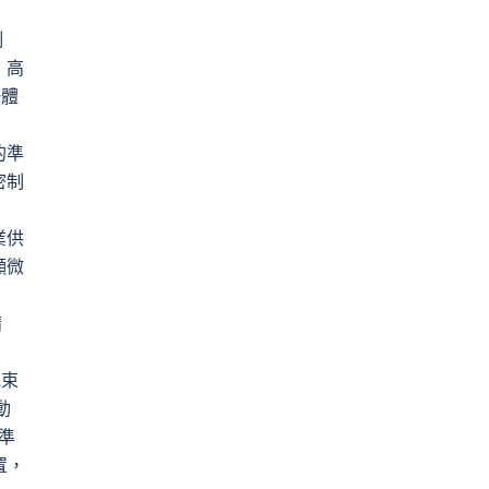
例
，高
一體
的準
密制
業供
顯微
精
光束
動
準
置，