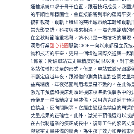
運輸系統中處于骨干位置。跟著技巧成長，我國
的平順性和穩固性，會直接影響列車的運轉平安
復雜載荷，鋼軌上纖細的突出城市給車輪和鋼軌
當光影交錯，科技與將來相遇，一場光電範疇的國際
在金秋時節隆重揭幕，這不只是一場技巧的展現
洞悉行業
甜心花園
脈動CIOE一向以來都是立異
物和技巧的平臺，更是一個增進國際交通與一起
1.佈景：衝破單站式丈量精度的局限以後，對于
多站位轉站丈量的形式。但是，單站式激光跟蹤儀的
不斷定度越年夜，跟蹤儀的測角精度對空間丈量精
些高精度、年夜范圍利用場景是不敷的。在此佈
激光干預儀和機床測頭是機床校準抵償體系中的
預儀是一種高精度丈量裝備，采用邁克爾遜干預
位精度、反向間隙等。它經由過程高精度的周遭
丈量成果的正確性。此外，激光干預儀還可以或
在古代制造業的疾速成長中，復雜工件的緊密丈量
與緊密丈量裝備的聯合，為生孩子效力和產物東