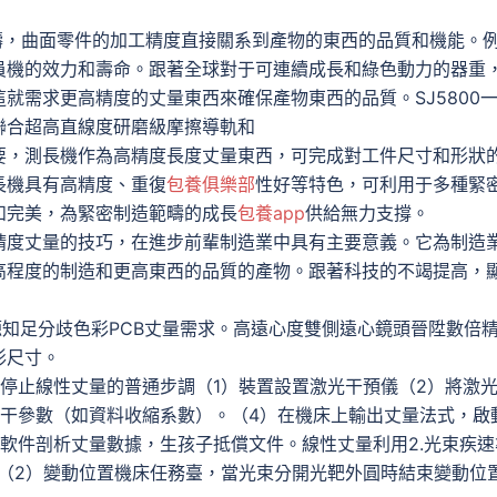
範疇，曲面零件的加工精度直接關系到產物的東西的品質和機能。
員機的效力和壽命。跟著全球對于可連續成長和綠色動力的器重
就需求更高精度的丈量東西來確保產物東西的品質。SJ5800
聯合超高直線度研磨級摩擦導軌和
要，測長機作為高精度長度丈量東西，可完成對工件尺寸和形狀
長機具有高精度、重復
包養俱樂部
性好等特色，可利用于多種緊
和完美，為緊密制造範疇的成長
包養app
供給無力支撐。
精度丈量的技巧，在進步前輩制造業中具有主要意義。它為制造
高程度的制造和更高東西的品質的產物。跟著科技的不竭提高，
源知足分歧色彩PCB丈量需求。高遠心度雙側遠心鏡頭晉陞數倍
形尺寸。
.停止線性丈量的普通步調（1）裝置設置激光干預儀（2）將激
相干參數（如資料收縮系數）。（4）在機床上輸出丈量法式，啟
軟件剖析丈量數據，生孩子抵償文件。線性丈量利用2.光束疾速
（2）變動位置機床任務臺，當光束分開光靶外圓時結束變動位