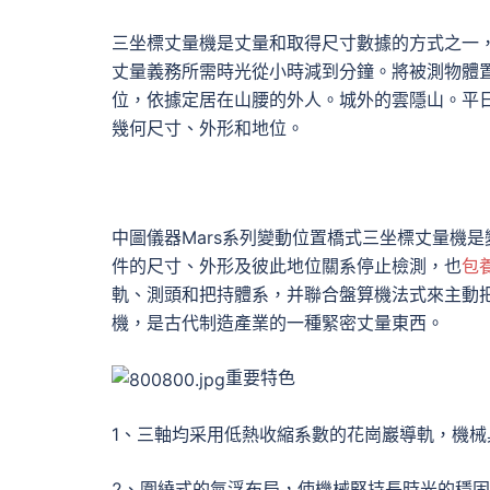
三坐標丈量機是丈量和取得尺寸數據的方式之一
丈量義務所需時光從小時減到分鐘。將被測物體
位，依據定居在山腰的外人。城外的雲隱山。平
幾何尺寸、外形和地位。
中圖儀器Mars系列變動位置橋式三坐標丈量機
件的尺寸、外形及彼此地位關系停止檢測，也
包
軌、測頭和把持體系，并聯合盤算機法式來主動
機，是古代制造產業的一種緊密丈量東西。
重要特色
1、三軸均采用低熱收縮系數的花崗巖導軌，機
2、圍繞式的氣浮布局，使機械堅持長時光的穩