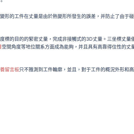
。
難變形的工件在丈量是由於熱變形所發生的誤差，并防止了由于
度標的目的的緊密丈量，完成非接觸式的3D丈量。三坐標丈量
養
空間角度等地位關系方面成為能夠，并且具有高靠得住性的丈
養留言板
只不雅測到工件輪廓，並且，對于工件的概況外形和高