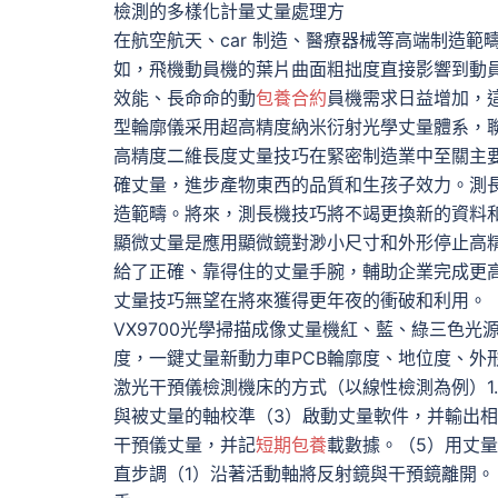
檢測的多樣化計量丈量處理方
在航空航天、car 制造、醫療器械等高端制造
如，飛機動員機的葉片曲面粗拙度直接影響到動
效能、長命命的動
包養合約
員機需求日益增加，這
型輪廓儀采用超高精度納米衍射光學丈量體系，
高精度二維長度丈量技巧在緊密制造業中至關主
確丈量，進步產物東西的品質和生孩子效力。測
造範疇。將來，測長機技巧將不竭更換新的資料
顯微丈量是應用顯微鏡對渺小尺寸和外形停止高
給了正確、靠得住的丈量手腕，輔助企業完成更
丈量技巧無望在將來獲得更年夜的衝破和利用。
VX9700光學掃描成像丈量機紅、藍、綠三色光
度，一鍵丈量新動力車PCB輪廓度、地位度、外
激光干預儀檢測機床的方式（以線性檢測為例）1
與被丈量的軸校準（3）啟動丈量軟件，并輸出
干預儀丈量，并記
短期包養
載數據。（5）用丈量
直步調（1）沿著活動軸將反射鏡與干預鏡離開。