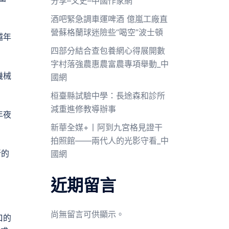
分享–文史–中國作家網
酒吧緊急調車運啤酒 億嵐工廠直
營蘇格蘭球迷險些“喝空”波士頓
越年
四部分結合查包養網心得展開數
字村落強農惠農富農專項舉動_中
機械
國網
桓臺縣試驗中學：長途森和診所
減重進修教導辦事
年夜
新華全媒+丨阿到九宮格見證干
拍照館——兩代人的光影守看_中
新的
國網
近期留言
尚無留言可供顯示。
口的