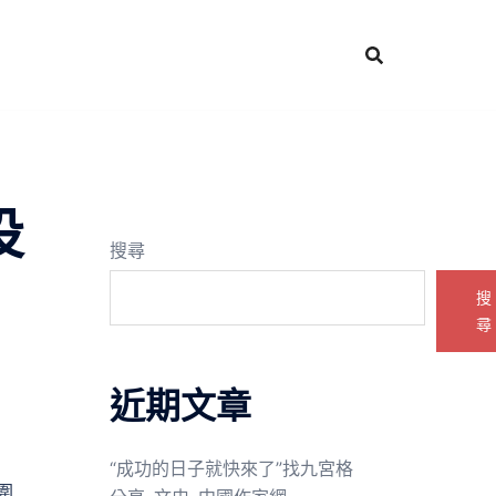
投
搜尋
搜
尋
近期文章
“成功的日子就快來了”找九宮格
圍