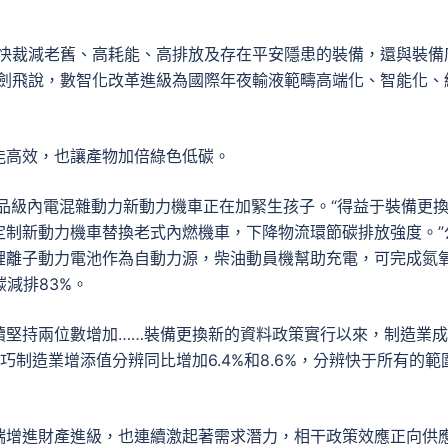
加快裁減老舊、高耗能、高排放及存在平安隱患的裝備，還與裝備
秦劍飛說，數智化改革進級為國際年夜輸液範疇高端化、智能化、
能高效，也讓產物加倍綠色低碳。
率品級內電混雜動力新動力機車正在加緊生孩子。“得益于裝備更
定制新動力機車替換老式內燃機車，下降物流環節碳排放強度。”
鋰離子動力電池作為自動力源，柴油動員機幫助充電，可完成氮
碳減排83%。
續堅持兩位數增加……裝備更換新的資料政策實行以來，制造業
制造業增添值分辨同比增加6.4%和8.6%，分辨快于所有的範
端增進財產進級，也連續激起著需求潛力，相干政策效應正向供