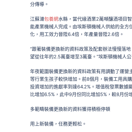
分傳導。
江蘇漣
包養網
水縣，當代緣酒業2萬噸釀酒項目
能產業機械人完成。由埃斯頓機械人供給的全方
化，用工效力晉陞6.4倍，年產量晉陞2.6倍。
“跟著裝備更換新的資料政策及配套辦法慢慢落
望從往年的2.5萬臺增至3萬臺。”埃斯頓機械人
年夜範圍裝備更換新的資料政策有用調動了運營
等行業生孩子較快增加。前8個月，裝備工用具購買
投資增加的進獻率到達64.2%。增值稅發票數
比增加6.5%，此中9月份同比增加5%，較8月份
多範疇裝備更換新的資料獲得積極停頓
用上新裝備，任務更輕松。