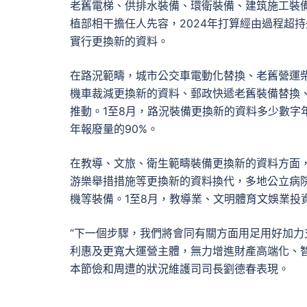
老舊電梯、供排水裝備、環衛裝備、建筑施工裝備
植部相干擔任人先容，2024年打算經由過程超
實行更換新的資料。
在路況範疇，城市公交車電動化替換、老舊營運
機車裁減更換新的資料、郵政快遞老舊裝備替換
推動。1至8月，路況裝備更換新的資料多少數字年
年報廢量的90%。
在教導、文旅、衛生範疇裝備更換新的資料方面
游樂舉措措施等更換新的資料換代，多地公立病
機等裝備。1至8月，教導業、文明體育文娛業投資
“下一個步驟，我們將會同有關方面用足用好加力
利惠及更寬大運營主體，無力增進財產高端化、
本節儉和周遭的狀況維護司司長劉德春表現。