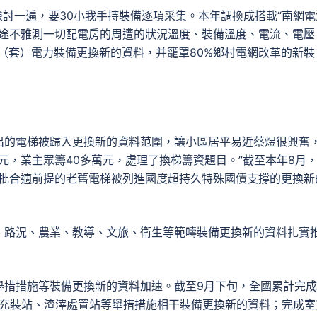
檢討一遍，要30小我手持裝備逐項采集。本年調換成搭載“南網電
長途不雅測一切配電房的周遭的狀況溫度、裝備溫度、電流、電壓
萬（套）電力裝備更換新的資料，并籠罩80%鄉村電網改革的新裝
出的電梯被歸入更換新的資料范圍，讓小區居平易近蔡煜很興奮
元，業主眾籌40多萬元，處理了換梯籌資題目。”截至本年8月
一批合適前提的老舊電梯被列進國度超持久特殊國債支撐的更換新
、路況、農業、教導、文旅、衛生等範疇裝備更換新的資料扎實
舉措措施等裝備更換新的資料加速。截至9月下旬，全國累計完成
氣充裝站、渣滓處置站等舉措措施相干裝備更換新的資料；完成室