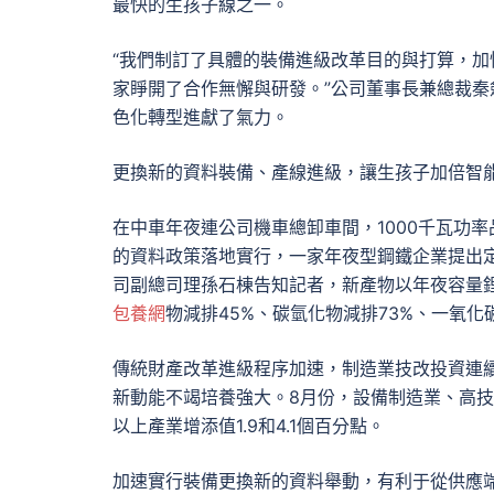
最快的生孩子線之一。
“我們制訂了具體的裝備進級改革目的與打算，
家睜開了合作無懈與研發。”公司董事長兼總裁
色化轉型進獻了氣力。
更換新的資料裝備、產線進級，讓生孩子加倍智
在中車年夜連公司機車總卸車間，1000千瓦功
的資料政策落地實行，一家年夜型鋼鐵企業提出
司副總司理孫石棟告知記者，新產物以年夜容量
包養網
物減排45%、碳氫化物減排73%、一氧化
傳統財產改革進級程序加速，制造業技改投資連
新動能不竭培養強大。8月份，設備制造業、高技巧
以上產業增添值1.9和4.1個百分點。
加速實行裝備更換新的資料舉動，有利于從供應