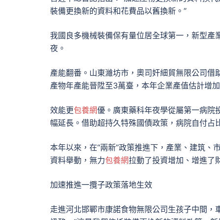
裝備更換新的資料和花費品以舊換新。”
我國良多機械裝備保有量位居全球第一，新型產
夜。
產能翻番。山東濰坊市，奧司奸細貿無限公司借
產物年產能晉陞至3萬臺，本年企業產值估計增加
效能更
包養網
優。廣東藥科年夜學從屬第一病院
幅延長。借助超持久特殊國債政策，病院自付占比
本年以來，在“兩新”政策推進下，產業、建筑、
資料舉動，無力
包養網
拉動了投資增加、增進了
加速推進一攬子政策落地生效
走進河北邯鄲市康諾食物無限公司生孩子中間，