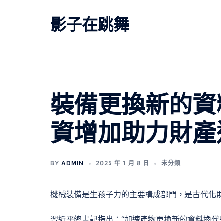
跳
至
影子在跳舞
主
要
內
容
裝備更換新的資
資增加助力財產
BY
ADMIN
2025 年 1 月 8 日
未分類
機械裝備是生孩子力的主要構成部門，是古代化財
習近平總書記指出：“加速產物更換新的資料換