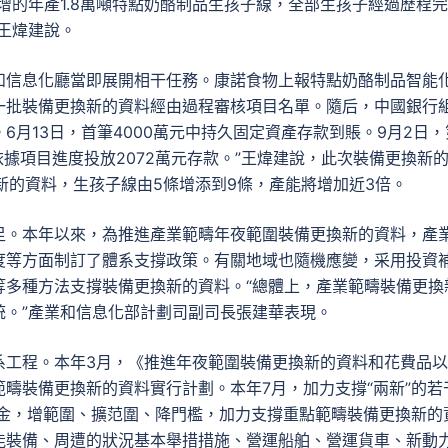
增的年產1.8萬噸特點奶酪制品生孩子線，全部生孩子經過歷程
王煒建說。
和信息化廳當即展開相干任務。康諾食物上報特點奶酪制品智能
一批裝備更換新的資料經由過程審核項目名單。隨后，中國銀行
6月13日，首筆4000萬元中持久固定資產存款到賬。9月2日，
依據項目進度投放2072萬元存款。”王煒建說，此次裝備更換新
新的資料，生孩子線由5條增添到9條，產能將增加近3倍。
足。本年以來，為推進產業範疇年夜範圍裝備更換新的資料，產
度等方面制訂了體系支撐政策。有關地域也隨機應變，采用投資
等多種方法支撐裝備更換新的資料。“總體上，產業範疇裝備更換
統。”產業和信息化部計劃司副司長張建華表現。
系工程。本年3月，《推進年夜範圍裝備更換新的資料和花費品
疇裝備更換新的資料實行計劃。本年7月，加力支撐“兩新”的若
資金，增範圍、擴范圍、降門檻，加力支撐重點範疇裝備更換新的
能裝備、周遭的狀況基本舉措措施、營運船舶、營運貨車、新動