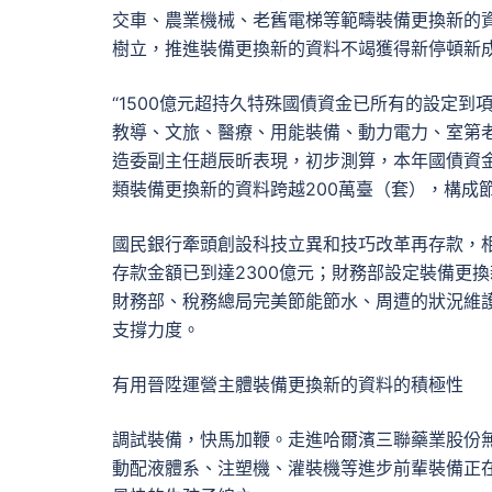
交車、農業機械、老舊電梯等範疇裝備更換新的資
樹立，推進裝備更換新的資料不竭獲得新停頓新
“1500億元超持久特殊國債資金已所有的設定
教導、文旅、醫療、用能裝備、動力電力、室第老
造委副主任趙辰昕表現，初步測算，本年國債資金
類裝備更換新的資料跨越200萬臺（套），構成節
國民銀行牽頭創設科技立異和技巧改革再存款，相
存款金額已到達2300億元；財務部設定裝備更換
財務部、稅務總局完美節能節水、周遭的狀況維
支撐力度。
有用晉陞運營主體裝備更換新的資料的積極性
調試裝備，快馬加鞭。走進哈爾濱三聯藥業股份
動配液體系、注塑機、灌裝機等進步前輩裝備正在