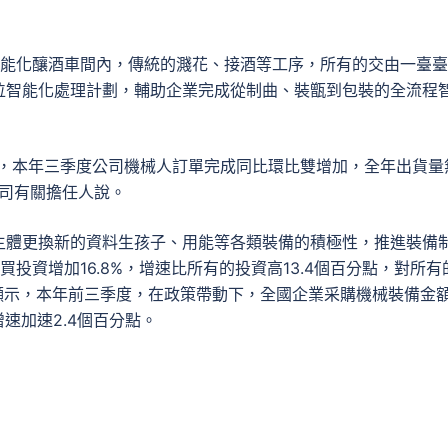
智能化釀酒車間內，傳統的濺花、接酒等工序，所有的交由一臺
位智能化處理計劃，輔助企業完成從制曲、裝甑到包裝的全流程
地，本年三季度公司機械人訂單完成同比環比雙增加，全年出貨量
公司有關擔任人說。
主體更換新的資料生孩子、用能等各類裝備的積極性，推進裝備
投資增加16.8%，增速比所有的投資高13.4個百分點，對所有
據顯示，本年前三季度，在政策帶動下，全國企業采購機械裝備金
增速加速2.4個百分點。