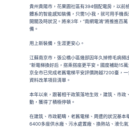
貴州貴陽市，花果園社區有394個配電房，以前
體系的智能感知裝備，只需1小我，就可用手機
開關及時狀況。將來3年，“南網電鴻”將推進百
備。
用上新裝備，生涯更安心。
江蘇南京市，張公橋小區幾部因年久掉修毛病頻
“新電梯換好后，搭乘搭座更平安。國度補助15萬
京全市已完成老舊電梯平安評價跨越7200臺，
資料改革項目清單。
本年以來，跟著相干政策落地生效，建筑、市政
動，獲得了積極停頓。
在建筑、市政範疇，老舊電梯、周遭的狀況基本
6400多座供水廠、污水處置廠、換熱站、液化