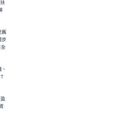
鄉扶
梯
老舊
穩步
年全
備、
T
策盈
資