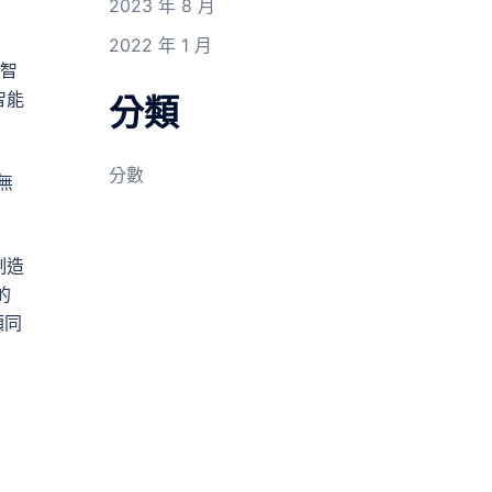
2023 年 8 月
2022 年 1 月
臺智
智能
分類
分數
無
制造
的
額同