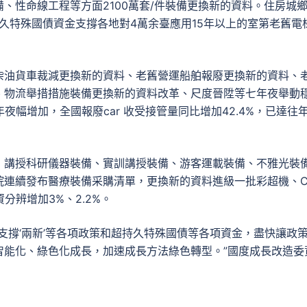
、性命線工程等方面2100萬套/件裝備更換新的資料。住房城
持久特殊國債資金支撐各地對4萬余臺應用15年以上的室第老舊電
柴油貨車裁減更換新的資料、老舊營運船舶報廢更換新的資料、
、物流舉措措施裝備更換新的資料改革、尺度晉陞等七年夜舉動
夜幅增加，全國報廢car 收受接管量同比增加42.4%，已達往
，講授科研儀器裝備、實訓講授裝備、游客運載裝備、不雅光裝
院連續發布醫療裝備采購清單，更換新的資料進級一批彩超機、C
分辨增加3%、2.2%。
支撐‘兩新’等各項政策和超持久特殊國債等各項資金，盡快讓政
智能化、綠色化成長，加速成長方法綠色轉型。”國度成長改造委