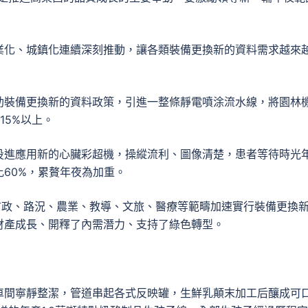
業化、城鎮化連續深刻推動，讓各類裝備更換新的資料需求越來
助裝備更換新的資料政策，引進一整條靜電噴涂流水線，將園林
15%以上。
投進應用新的心臟彩超機，操縱流利、圖像清楚，患者等待時光
60%，累贅年夜為加重。
市政、路況、農業、教導、文旅、醫療等範疇加速實行裝備更換
財產成長、開釋了內需潛力、支持了綠色轉型。
車間寧靜整潔，管道串起各式反映罐，生鮮乳顛末加工后釀成可