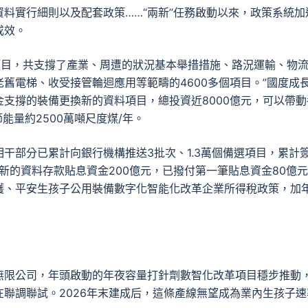
料實行細則以及配套政策……“兩新”任務啟動以來，政策系統加
成效。
到項目，共支撐了產業、周遭的狀況基本舉措措施、路況運輸、物
舊電梯、收受接管輪迴應用等範疇的4600多個項目。”國度成
支撐的裝備更換新的資料項目，總投資近8000億元，可以帶動
能量約2500萬噸尺度煤/年。
干部分已累計向銀行機構推送3批次、1.3萬個備選項目，累計
新的資料存款貼息資金200億元，已撥付第一筆貼息資金80億
護、平安生孩子公用裝備數字化智能化改革企業所得稅政策，加
無限公司，年頭啟動的年夜容量打針劑數智化改革項目穩步推動
聯調聯試。2026年末建成后，這條產線無望成為業內生孩子速