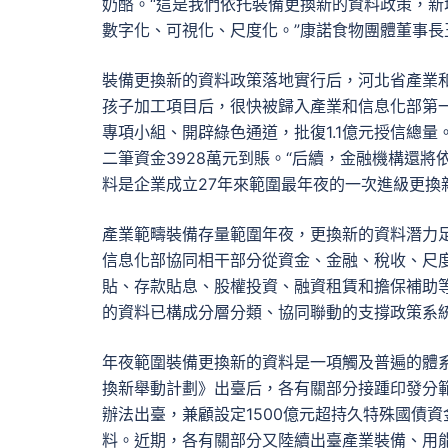
奶酪。“這是我們依托裝備更換新的資料政策，新
數字化、可視化、尺度化。”康諾食物團體董事長
裝備更換新的資料政策落地實行后，河北省產業
孩子加工項目后，很快被歸入產業和信息化部第
專項小組、開辟綠色通道，批復1.1億元授信總量。
二筆資金3928萬元到賬。“后續，金融機構還將
料是企業成立27年來範圍最年夜的一次進級更換
產業範疇裝備存量範圍年夜，更換新的資料潛力
信息化部協同相干部分從資金、金融、稅收、尺
貼、存款貼息、股權投資、融資租賃和擔保補助
的資料已構成分層分類、協同聯動的支撐政策系
年夜範圍裝備更換新的資料是一項觸及普遍的體
換新舉動計劃》出臺后，各有關部分接踵印發分範
辦法出臺，兼顧設定1500億元超持久特殊國債
料。近期，各有關部分又陸續出臺產業裝備、用