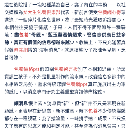
還在後院搭了一塊地種菜為自己，議了內在的事務——以社
交媒體為
女大生包養俱樂部
代表，新前言使受
包養網心得
眾
進進了一個碎片化信息世界，為了最短時光獲取追蹤關心，
本相往往妥協于情感。于是，人們不得不面臨如許一種窘
境：
盡
包養
“母親。”藍玉華溫情懇求。管信息供應日益多
餘，真正有價值的信息卻越來越少。
收集上，不只充滿著真
假難
包養網
辨的“演藝消息”，就連搞笑段子都陳舊見解，乏
善可陳。
包養價格ptt
假如闊
包養留言板
別了本相和思慮，所謂
資訊生孩子，不外是批量制作的流水線。改變信息多餘中的
本相匱乏局勢，需求傳統媒體
包養網ppt
真正施展出主力軍
的感化，以消息專門研究主義重塑資訊傳佈格式。
讓消息慢上去。
消息貴“新”，但“新”并不只是表現在新
穎感，更表現在新思慮、新不雅念。時下
包養
不少傳統媒體
都存在一種誤區：為了搶流量，一味拼手速。成果，不只損
失了應有的思慮才能和判定才能，甚至會為假消息背書，只