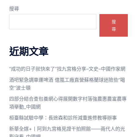
搜尋
搜
尋
近期文章
“成功的日子就快來了”找九宮格分享–文史–中國作家網
酒吧緊急調車運啤酒 億嵐工廠直營蘇格蘭球迷險些“喝
空”波士頓
四部分結合查包養網心得展開數字村落強農惠農富農專
項舉動_中國網
桓臺縣試驗中學：長途森和診所減重進修教導辦事
新華全媒+丨阿到九宮格見證干拍照館——兩代人的光
影守看_中國網