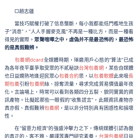
□
趙志疆
當技巧賦權打破了信息壟斷，每小我都能低門檻地生孩
子“消息”，“人人手握麥克風”不再是一種比方，而是一種看
得見的實際。
眾聲喧嘩之中，虛偽并不是最恐怖的，最恐怖
的是真假難辨。
包養網dcard
全媒體時期，琢磨用戶心態的“算法”已成
為各年夜平臺爭取受眾的不貳秘訣
台灣包養網
，某些自媒體
也日益嫻熟地逢迎民眾心
包養合約
思，以
包養軟體
此來吸
長
期包養
引粉
包養網
絲、掠奪流量，尋求完成貿易價值最年夜
化。言論場上，時常可以看到各類四分五裂、貌同實異的資
訊產物。比擬起那些一眼假的“收集謊言”，此類資訊產物亦
真亦假、真假難辨
包養網
，是以非分特別具有困惑性和損壞
性。
在“留意力經濟”的強盛沖擊力之下，傳統媒體引認為傲
的真正的、客不雅、嚴謹等專門研究素養，
台灣包養網
日益