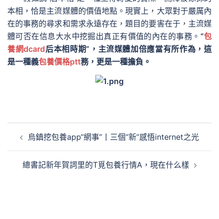
本相，恰是主流媒體的價值地點。現實上，大眾對于嚴厲內
在的事務的尋求和需求永遠存在，題目的要害在于，主流媒
體可否在信息大水中挖掘出真正有價值的內在的事務。
“
包
養網dcard
后本相時期”，主流媒體加倍應當有所作為，這
是一種義
包養價格ptt
務，更是一種擔負。
文
烏鎮挖包養app“網事”丨三個“新”感悟internet之光
章
導
總書記新年賀詞里的T覓包養行情A，現在什么樣
覽