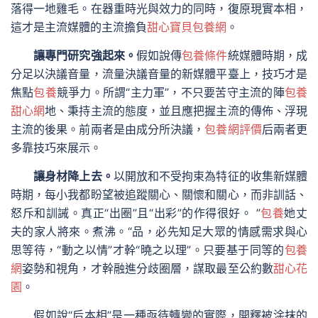
落得一地雞毛。在器重時光與效力的同時，復原現實本相，
這才是主流媒體的主流擔負
甜心寶貝包養網
。
讓專門研究強起來。
假如說傳
包養條件
統媒體時期，成
分足以決議音量，流量決議音量的新媒體平臺上，技巧才是
焦點
包養
競爭力。所謂“主力軍”，不只要苦守主流的陣
包養
甜心網
地、秉持主流的態度，並且應把握主流的傳佈、浮現
主流的後果。前兩者是由成分所決議，
包養網評價
后兩者更
多靠技巧來展示。
讓身材降上去。
以開放和不受拘束為特征的收集新媒體
時期，每小我都盼望被追蹤關心、關懷和關心，而非訓話、
怒斥和訓誡。真正“出圈”且“出彩”的作得很好。 ”
包養
她丈
夫的家人將來。煮沸。“品，必先知足大眾的情感需求與心
思等待，“動之以情”才幹“曉之以理”。只要基于同等的
包養
網
姿勢和視角，才幹融進分歧圈層，謀取最至公約數
甜心花
園
。
假如說“后本相”是一種亟待轉變的實際，開釋被涂抹的