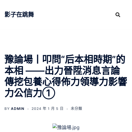
跳
至
影子在跳舞
主
要
內
容
豫論場丨叩問“后本相時期”的
本相 ——出力晉陞消息言論
傳挖包養心得佈力領導力影響
力公信力①
BY
ADMIN
2024 年 1 月 5 日
未分類