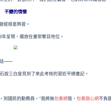
不變的情懷
曾經很是熟習。
年呈現，擺放在書架奪目地位。
話——
近石拔三白叟見到了來此考核的習近平總書記。
到國民的勤務員，“我將無
包養網
我，
包養甜心網
不負