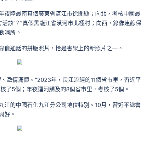
夜陸最南真個廣東省湛江市徐聞縣；向北，考核中國最
‘活該’？”真個黑龍江省漠河市北極村；向西，錄像連線
勤哨所。
像通話的拼版照片，恰是書架上的新照片之一。
情滿懷。”2023年，長江流經的11個省市里，習近
核了5個；年夜運河觸及的8個省市里，考核了5個。
江的中國石化九江分公司地位特別。10月，習近平總書
問好。