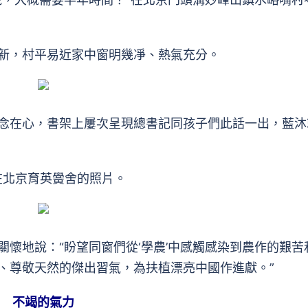
，村平易近家中窗明幾凈、熱氣充分。
在心，書架上屢次呈現總書記同孩子們此話一出，藍沐
在北京育英黌舍的照片。
地說：“盼望同窗們從‘學農’中感觸感染到農作的艱苦
、尊敬天然的傑出習氣，為扶植漂亮中國作進獻。”
不竭的氣力