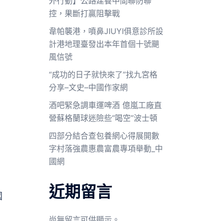
外行動】公路建養中間聯防聯
控，果斷打贏阻擊戰
韋帕襲港，噴鼻JIUYI俱意診所設
計港地理臺發出本年首個十號颶
風信號
“成功的日子就快來了”找九宮格
分享–文史–中國作家網
酒吧緊急調車運啤酒 億嵐工廠直
營蘇格蘭球迷險些“喝空”波士頓
四部分結合查包養網心得展開數
字村落強農惠農富農專項舉動_中
國網
近期留言
國
尚無留言可供顯示。