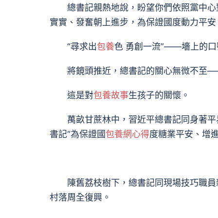
總書記親熱地說，盼望你們依照黨中心對
實實、發奮朝上進步，為保證國度動力平安
“尋求出
包養
色 勇創一流”——墻上的
將鏡頭推近，總書記的關心無微不至—
這是對
包養故事
生孩子的關懷。
萬畝甘蔗林中，習近平總書記同身著平易
書記“為保證國
包養網心得
度糖業平安、增進
陳舊荔枝樹下，總書記同現場技巧職員親
村落周全復興。