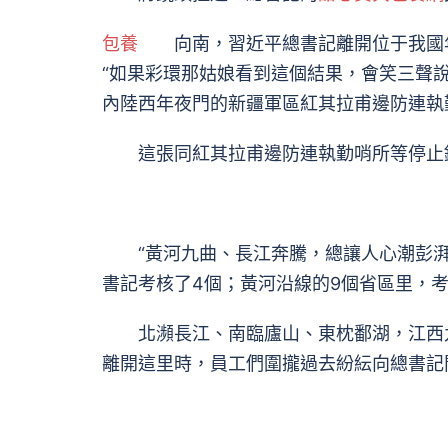
包養
向南，習近平總書記離開位于我國年
“如果彩環那姑娘看到這個結果，會笑三聲說
內陸西年夜門的新疆軍區紅其拉甫邊防連執
這張同紅其拉甫邊防連執勤哨所等停止錄
“黃河九曲、長江奔騰，總讓人心潮彭湃、激
書記考核了4個；黃河沿線的9個省區里，考
北瀕長江、南臨廬山、東枕鄱湖，江西九
離開這里時，員工們圍攏過去紛紜向總書記