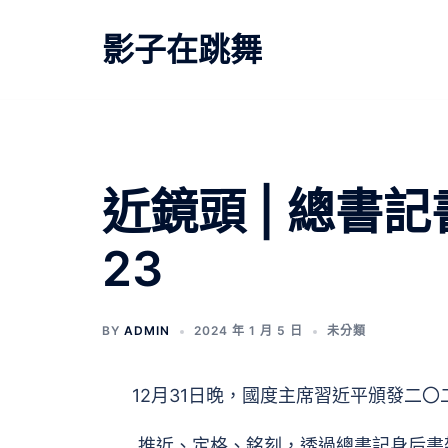
跳
至
影子在跳舞
主
要
內
容
近鏡頭 | 總書
23
BY
ADMIN
2024 年 1 月 5 日
未分類
12月31日晚，國度主席習近平頒發二〇
推近、定格、銘刻，透過總書記身后書架