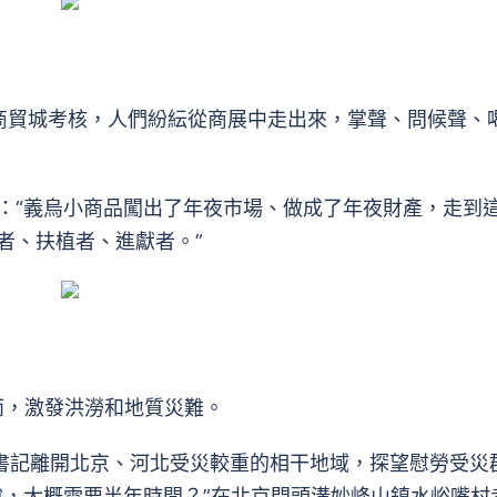
貿城考核，人們紛紜從商展中走出來，掌聲、問候聲、
“義烏小商品闖出了年夜市場、做成了年夜財產，走到
者、扶植者、進獻者。”
雨，激發洪澇和地質災難。
書記離開北京、河北受災較重的相干地域，探望慰勞受災
說，大概需要半年時間？”在北京門頭溝妙峰山鎮水峪嘴村