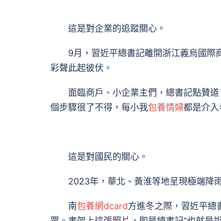
這是對企業的追蹤關心。
9月，習近平總書記離開浙江義烏國際商
彩聲此起彼伏。
面臨商戶、小企業主們，總書記點贊道：
個步驟很了不得，每小我
包養情婦
都是介入
這是對國民的關心。
2023年，華北、黃淮等地呈現極端降
南
包養網dcard
方進冬之際，習近平總
眾。書架上這張照片，即是總書記“也就是