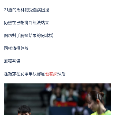
31歲的馬林飽受傷病困擾
仍然在巴黎拼到無法站立
關切對手勝過結果的何冰嬌
同樣值得尊敬
無獨有偶
孫穎莎在女單半決賽贏
包養網
球后