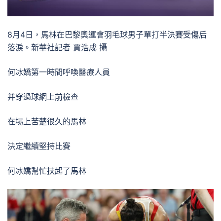
8月4日，馬林在巴黎奧運會羽毛球男子單打半決賽受傷后
落淚。新華社記者 賈浩成 攝
何冰嬌第一時間呼喚醫療人員
并穿過球網上前檢查
在場上苦楚很久的馬林
決定繼續堅持比賽
何冰嬌幫忙扶起了馬林