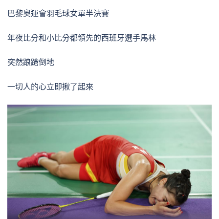
巴黎奧運會羽毛球女單半決賽
年夜比分和小比分都領先的西班牙選手馬林
突然踉蹌倒地
一切人的心立即揪了起來