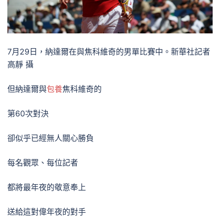
7月29日，納達爾在與焦科維奇的男單比賽中。新華社記者
高靜 攝
但納達爾與
包養
焦科維奇的
第60次對決
卻似乎已經無人關心勝負
每名觀眾、每位記者
都將最年夜的敬意奉上
送給這對偉年夜的對手