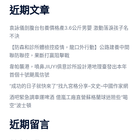
近期文章
袁詠儀剖腹台包養價格產3.6公斤男嬰 激動落淚孩子名
不決
【防森和診所體檢控疫情，龍口外行動】公路建養中間
聯防聯控，果斷打贏阻擊戰
韋帕襲港，噴鼻JIUYI俱意診所設計港地理臺發出本年
首個十號颶風信號
“成功的日子就快來了”找九宮格分享–文史–中國作家網
酒吧緊急調車運啤酒 億嵐工廠直營蘇格蘭球迷險些“喝
空”波士頓
近期留言