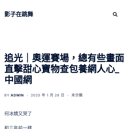
跳
至
影子在跳舞
主
要
內
容
追光｜奧運賽場，總有些畫面
直擊甜心寶物查包養網人心_
中國網
BY
ADMIN
2025 年 1 月 28 日
未分類
何冰嬌又哭了
和三年前一樣