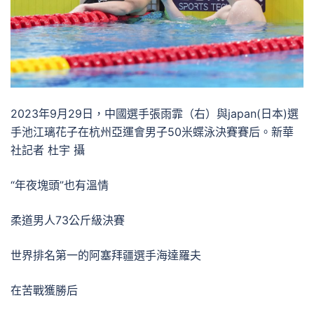
2023年9月29日，中國選手張雨霏（右）與japan(日本)選
手池江璃花子在杭州亞運會男子50米蝶泳決賽賽后。新華
社記者 杜宇 攝
“年夜塊頭”也有溫情
柔道男人73公斤級決賽
世界排名第一的阿塞拜疆選手海達羅夫
在苦戰獲勝后