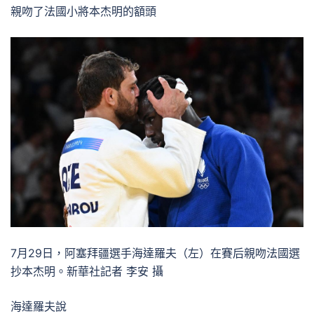
親吻了法國小將本杰明的額頭
7月29日，阿塞拜疆選手海達羅夫（左）在賽后親吻法國選
抄本杰明。新華社記者 李安 攝
海達羅夫說