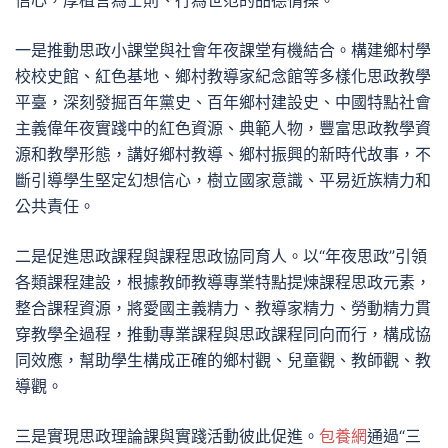
信心，厚植言為士則、行為世范的品德情操。
一是推動思政小課堂與社會年夜課堂有機結合。構建鄉村學
校校史館、紅色基地、鄉村教導家紀念館等多樣化思政教學
平臺，深刻發掘百年黨史、百年鄉村建設史、中國特點社會
主義偉年夜實踐中的紅色資源、典範人物，豐富思政教學資
源和教學形態，講好鄉村教導、鄉村振興的新時代故事，不
斷引導學生堅定幻想信心，樹立國家意識、平易近族精力和
公共責任。
二是促進思政課程與課程思政協同育人。以“年夜思政”引領
各類課程建設，根據教師教導專業特點提煉課程思政元素，
整合課程資源，將愛國主義精力、教導家精力、勞動精力貫
穿教學全過程，推動專業課程與思政課程同向而行，構成協
同效應，幫助學生構成正確的鄉村觀、兒童觀、教師觀、教
導觀。
三是實現思政理論課與實踐活動彼此促進。
包養網
通過“三