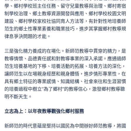
學、鄉村學校班主任任務、留守兒童教導與治理、鄉村寄宿
制學校治理、鄉土教導資源開發與應用、鄉村學校校園文明
建設、鄉村學校家校社協同育人方法等，有針對性地培養師
范生的鄉土性專業素養和職業技巧，進步其掌握鄉村教導規
律息爭決問題的才能。
三是強化精力養成的在場化。新師范教導中貫穿的精力，是
教導情懷、品德責任感和對教導事業的深入承諾。應通過師
范生培養基地的下移、培養活動的拓展、培養方法的深化，
讓師范生以在場親身經歷和親身體悟，進步情形專業性，在
具有鄉土特征的專業感情、知識結構、社會來往和生涯習慣
的培養過程中樹立“為了鄉村”的教導信心，激發鄉村教導聰
明不斷天生。
立志為上：以年夜教導觀強化鄉村服務
新師范的時代意蘊是堅持以國民為中間辦好師范教導，將國