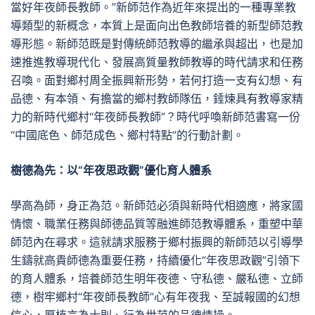
當好年夜師長教師。”新師范作為近年來提出的一種專業教
導類型的新概念，本質上是面向出色教師培養的新型師范教
導形態。新師范既是對傳統師范教導的繼承與超出，也是加
速推進教導現代化、發展高質量教師教導的時代請求和任務
召喚。面對鄉村周全振興新形勢，若何打造一支有幻想、有
品德、有本領、有擔當的鄉村教師隊伍，錘煉具有教導家精
力的新時代鄉村“年夜師長教師”？時代呼喚新師范書寫一份
“中國底色、師范成色、鄉村特點”的行動計劃。
樹德為先：以“年夜思政觀”優化育人體系
學高為師，身正為范。新師范必須與新時代相適應，將家國
情懷、職業任務與師德品質等融進師范教導體系，重塑中華
師范內在尋求。這就請求服務于鄉村振興的新師范以引導學
生鑄就高貴師德為重要任務，持續優化“年夜思政觀”引領下
的育人體系，培養師范生明年夜德、守私德、嚴私德、立師
德，樹牢鄉村“年夜師長教師”心有年夜我、至誠報國的幻想