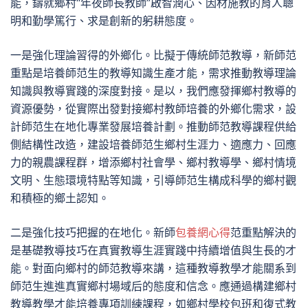
能，鑄就鄉村“年夜師長教師”啟智潤心、因材施教的育人聰
明和勤學篤行、求是創新的躬耕態度。
一是強化理論習得的外鄉化。比擬于傳統師范教導，新師范
重點是培養師范生的教導知識生產才能，需求推動教導理論
知識與教導實踐的深度對接。是以，我們應發揮鄉村教導的
資源優勢，從實際出發對接鄉村教師培養的外鄉化需求，設
計師范生在地化專業發展培養計劃。推動師范教導課程供給
側結構性改造，建設培養師范生鄉村生涯力、適應力、回應
力的親農課程群，增添鄉村社會學、鄉村教導學、鄉村情境
文明、生態環境特點等知識，引導師范生構成科學的鄉村觀
和積極的鄉土認知。
二是強化技巧把握的在地化。新師
包養網心得
范重點解決的
是基礎教導技巧在真實教導生涯實踐中持續增值與生長的才
能。對面向鄉村的師范教導來講，這種教導教學才能關系到
師范生進進真實鄉村場域后的態度和信念。應通過構建鄉村
教導教學才能培養專項訓練課程，如鄉村學校包班和復式教