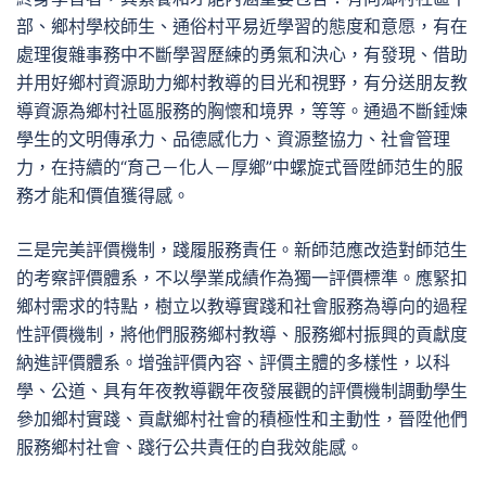
部、鄉村學校師生、通俗村平易近學習的態度和意愿，有在
處理復雜事務中不斷學習歷練的勇氣和決心，有發現、借助
并用好鄉村資源助力鄉村教導的目光和視野，有分送朋友教
導資源為鄉村社區服務的胸懷和境界，等等。通過不斷錘煉
學生的文明傳承力、品德感化力、資源整協力、社會管理
力，在持續的“育己－化人－厚鄉”中螺旋式晉陞師范生的服
務才能和價值獲得感。
三是完美評價機制，踐履服務責任。新師范應改造對師范生
的考察評價體系，不以學業成績作為獨一評價標準。應緊扣
鄉村需求的特點，樹立以教導實踐和社會服務為導向的過程
性評價機制，將他們服務鄉村教導、服務鄉村振興的貢獻度
納進評價體系。增強評價內容、評價主體的多樣性，以科
學、公道、具有年夜教導觀年夜發展觀的評價機制調動學生
參加鄉村實踐、貢獻鄉村社會的積極性和主動性，晉陞他們
服務鄉村社會、踐行公共責任的自我效能感。