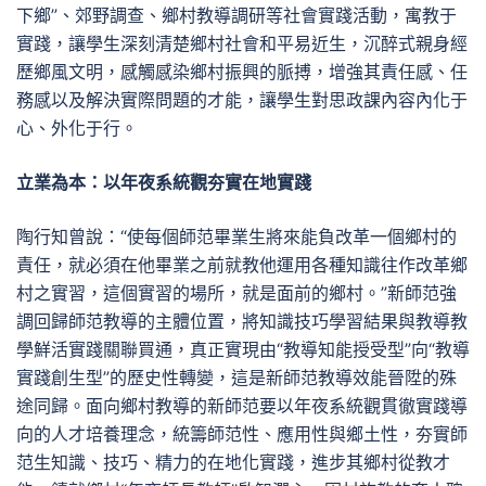
下鄉”、郊野調查、鄉村教導調研等社會實踐活動，寓教于
實踐，讓學生深刻清楚鄉村社會和平易近生，沉醉式親身經
歷鄉風文明，感觸感染鄉村振興的脈搏，增強其責任感、任
務感以及解決實際問題的才能，讓學生對思政課內容內化于
心、外化于行。
立業為本：以年夜系統觀夯實在地實踐
陶行知曾說：“使每個師范畢業生將來能負改革一個鄉村的
責任，就必須在他畢業之前就教他運用各種知識往作改革鄉
村之實習，這個實習的場所，就是面前的鄉村。”新師范強
調回歸師范教導的主體位置，將知識技巧學習結果與教導教
學鮮活實踐關聯買通，真正實現由“教導知能授受型”向“教導
實踐創生型”的歷史性轉變，這是新師范教導效能晉陞的殊
途同歸。面向鄉村教導的新師范要以年夜系統觀貫徹實踐導
向的人才培養理念，統籌師范性、應用性與鄉土性，夯實師
范生知識、技巧、精力的在地化實踐，進步其鄉村從教才