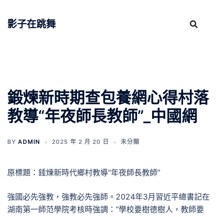
跳
至
影子在跳舞
主
要
內
容
鍛煉新時期查包養網心得村落
教導“年夜師長教師”_中國網
BY
ADMIN
2025 年 2 月 20 日
未分類
原標題：錘煉新時代鄉村教導“年夜師長教師”
強國必先強教，強教必先強師。2024年3月習近平總書記在
湖南第一師范學院考核時強調：“學校要樹德樹人，教師要