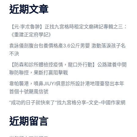
近期文章
【元·孛朮魯翀】正找九宮格時租定文廟碑記專輯之三：
《重建正定府學記》
袁詠儀剖腹台包養價格產3.6公斤男嬰 激動落淚孩子名
不決
【防森和診所體檢控疫情，龍口外行動】公路建養中間
聯防聯控，果斷打贏阻擊戰
韋帕襲港，噴鼻JIUYI俱意診所設計港地理臺發出本年
首個十號颶風信號
“成功的日子就快來了”找九宮格分享–文史–中國作家網
近期留言