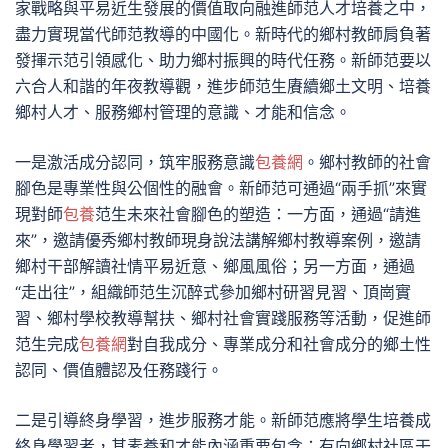
家戰略與平易近生發展的價值取向融進師范人才培養之中，
盡力實現當代師范教導的中國化。新時代的鄉村教師肩負著
發揮示范引領感化、助力鄉村振興的時代任務。新師范要以
六合人和諧的年夜教導觀，進步師范生賡續鄉土文明、培養
鄉村人才、服務鄉村管理的意識、才能和信念。
一是激活成分認同，筑牢服務意識
包養網
。鄉村教師的社會
腳色是專業性與公個性的融會。新師范可通過“兩手抓”來實
現對師
包養
范生未來社會腳色的塑造：一方面，通過“請進
來”，邀請優秀鄉村教師現身說法講解鄉村教導案例，邀請
鄉村干部解讀社情平易近意、鄉風風俗；另一方面，通過
“走出往”，組織師范生沉醉式參加鄉村研習見習、頂崗實
習、鄉村學校教導幫扶、鄉村社會實踐服務等活動，促進師
范生完成
包養網
對自我成分、專業成分和社會成分的鄉土性
認同、價值體認及任務踐行。
二是引導終身學習，進步服務才能。新師范應將學生培養成
終身學習者，其素養和才能內涵重要包含：有向鄉村社區干