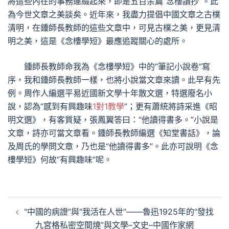
將這些內在的事務連綴起來，即是五百余篇“念樓讀抄”。此
為今世文章之美談矣。近年來，我盡力提倡中國文章之古樸
清明，在鍾師長教師的這些文章中，可見古樸之美，更見清
明之美，這是《念樓學短》最應追蹤關心的處所。
鍾師長教師命我為《念樓學短》中的“筆記小說卷”寫
序，我和鍾師長教師一樣，也將小說當文章來讀。此早有先
例。周作人編選平易近國新文學十年散文選，特選廢名小
說，認為“感到有興趣味
1對1教學
”；更有蕭統將詩采進《昭
明文選》，有客質疑，張鳳翼答曰：“他讀得書多。”小說是
文章，詩亦可當文章看。鍾師長教師編選《知堂書話》，論
及周氏的學問文章，乃也是“他讀得書多”。此亦可說明《念
樓學短》何故“有興趣味”呢。
文
“中國的病證”與“我活在人世”——魯迅1925年的“發找
章
九宮格私密空間燒”與文學–文史–中國作家網