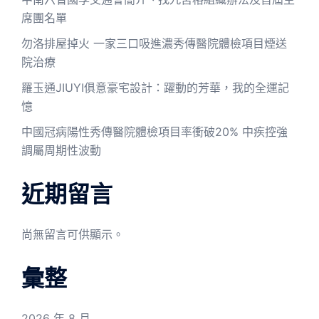
席團名單
勿洛排屋掉火 一家三口吸進濃秀傳醫院體檢項目煙送
院治療
羅玉通JIUYI俱意豪宅設計：躍動的芳華，我的全運記
憶
中國冠病陽性秀傳醫院體檢項目率衝破20% 中疾控強
調屬周期性波動
近期留言
尚無留言可供顯示。
彙整
2026 年 8 月