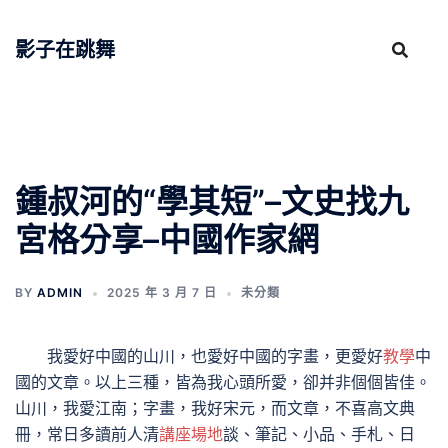
跳
至
影子在跳舞
主
要
內
容
鍾叔河的“學其短”–文史找九
宮格分享–中國作家網
BY
ADMIN
2025 年 3 月 7 日
未分類
我愛好中國的山川，也愛好中國的字畫，更愛好
教學
中
國的文章。以上三種，皆為我心頭所愛，卻并非個個皆佳。
山川，我愛江南；字畫，我好宋元，而文章，不喜高文典
冊，常日多讀前人清
講座場地
談、筆記、小品、手札、日