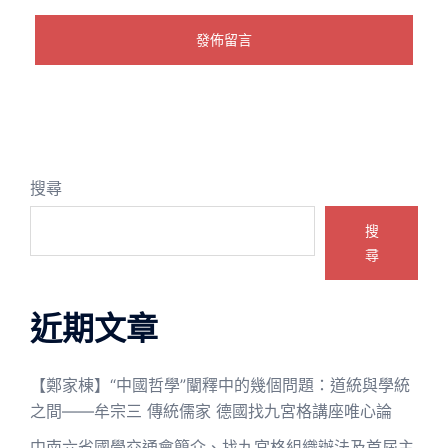
搜尋
搜
尋
近期文章
【鄭家棟】“中國哲學”闡釋中的幾個問題：道統與學統
之間——牟宗三 傳統儒家 德國找九宮格講座唯心論
中南六省國學交通會簡介、找九宮格組織辦法及首屆主