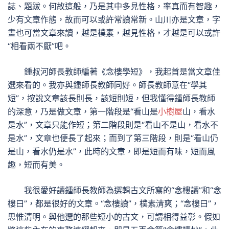
誌、題跋。何故這般，乃是其中多見性格，率真而有智趣，
少有文章作態，故而可以或許常讀常新。山川亦是文章，字
畫也可當文章來讀，越是樸素，越見性格，才越是可以或許
“相看兩不厭”吧。
鍾叔河師長教師編著《念樓學短》，我起首是當文章佳
選來看的。我亦與鍾師長教師同好。師長教師意在“學其
短”，按說文章該長則長，該短則短，但我懂得鍾師長教師
的深意，乃是做文章，第一階段是“看山是
小樹屋
山，看水
是水”，文章只能作短；第二階段則是“看山不是山，看水不
是水”，文章也便長了起來；而到了第三階段，則是“看山仍
是山，看水仍是水”，此時的文章，即是短而有味，短而風
趣，短而有美。
我很愛好讀鍾師長教師為選輯古文所寫的“念樓讀”和“念
樓曰”，都是很好的文章。“念樓讀”，樸素清爽；“念樓曰”，
思惟清明。與他選的那些短小的古文，可謂相得益彰。假如