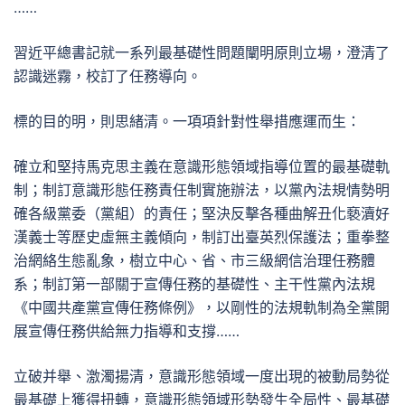
……
習近平總書記就一系列最基礎性問題闡明原則立場，澄清了
認識迷霧，校訂了任務導向。
標的目的明，則思緒清。一項項針對性舉措應運而生：
確立和堅持馬克思主義在意識形態領域指導位置的最基礎軌
制；制訂意識形態任務責任制實施辦法，以黨內法規情勢明
確各級黨委（黨組）的責任；堅決反擊各種曲解丑化褻瀆好
漢義士等歷史虛無主義傾向，制訂出臺英烈保護法；重拳整
治網絡生態亂象，樹立中心、省、市三級網信治理任務體
系；制訂第一部關于宣傳任務的基礎性、主干性黨內法規
《中國共產黨宣傳任務條例》，以剛性的法規軌制為全黨開
展宣傳任務供給無力指導和支撐……
立破并舉、激濁揚清，意識形態領域一度出現的被動局勢從
最基礎上獲得扭轉，意識形態領域形勢發生全局性、最基礎