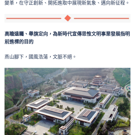
變革，在守正創新、開拓進取中展現新氣象、邁向新征程。
高瞻遠矚、舉旗定向，為新時代宣傳思惟文明事業發展指明
前進標的目的
燕山腳下，國風浩蕩，文脈不絕。