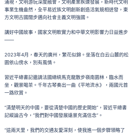
涌現，文明游玩深度融會，文明產業疾速發展，新時代文明
事業生機盎然，全平易近族文明創新創造活氣競相迸發，東
方文明古國闊步邁向社會主義文明強國。
講好中國故事，國家文明軟實力和中華文明影響力日益進步
——
2023年4月，春天的廣州，繁花似錦。坐落在白云山麓的松
園依山傍水，別有風情。
習近平總書記邀請法國總統馬克龍散步嶺南園林，臨水而
坐，觀景喝茶。千年古琴奏出一曲《平地流水》，兩國元首
一路欣賞。
“清楚明天的中國，要從清楚中國的歷史開始”，習近平總書
記縱論古今，“我們對中國發展遠景充滿信念”。
“這兩天里，我們的交通友愛深刻，使我進一個步驟領略了