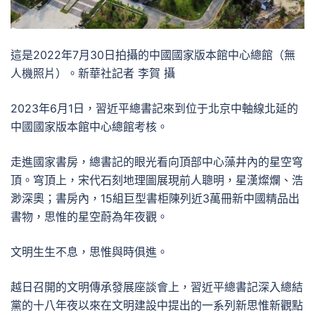
這是2022年7月30日拍攝的中國國家版本館中心總館（無
人機照片）。新華社記者 李賀 攝
2023年6月1日，習近平總書記來到位于北京中軸線北延的
中國國家版本館中心總館考核。
走進國家書房，總書記的眼光看向頂部中心藻井內的星空穹
頂。穹頂上，宋代石刻地理圖展現前人聰明，星漢燦爛、浩
渺深奧；書房內，15組巨型書柜陳列近3萬冊新中國精品出
書物，思惟的星空蔚為年夜觀。
文明生生不息，思惟與時俱進。
越日召開的文明傳承發展座談會上，習近平總書記深入總結
黨的十八年夜以來在文明建設中提出的一系列新思惟新觀點