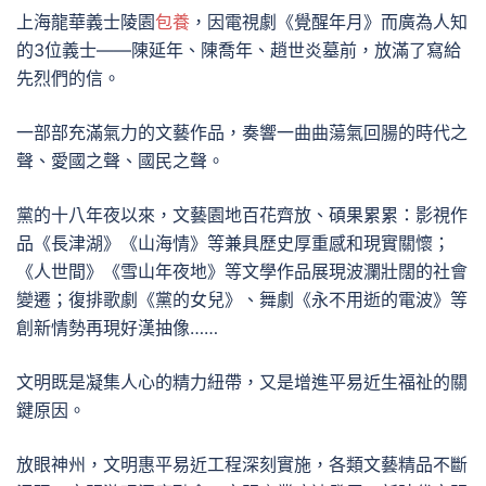
上海龍華義士陵園
包養
，因電視劇《覺醒年月》而廣為人知
的3位義士——陳延年、陳喬年、趙世炎墓前，放滿了寫給
先烈們的信。
一部部充滿氣力的文藝作品，奏響一曲曲蕩氣回腸的時代之
聲、愛國之聲、國民之聲。
黨的十八年夜以來，文藝園地百花齊放、碩果累累：影視作
品《長津湖》《山海情》等兼具歷史厚重感和現實關懷；
《人世間》《雪山年夜地》等文學作品展現波瀾壯闊的社會
變遷；復排歌劇《黨的女兒》、舞劇《永不用逝的電波》等
創新情勢再現好漢抽像……
文明既是凝集人心的精力紐帶，又是增進平易近生福祉的關
鍵原因。
放眼神州，文明惠平易近工程深刻實施，各類文藝精品不斷