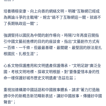
培養積極安康、向上向善的網絡文明，明確“互聯網已經成
為輿論斗爭的主戰場”，婉言“過不了互聯網這一關，就過不
了長期執政這一關”；
強調堅持以國民為中間的創作導向，時隔72年再度召開指
引中國文藝前進標的目的的座談會，指出“文藝創作方式有
一百條、一千條，但最最基礎、最關鍵、最堅固的辦法是扎
根國民、扎根生涯”；
心系文物保護應用和文明遺產保護傳承，“文明足跡”廣泛全
國，考核文明地標、探尋文明根脈，對“要像愛惜本身的性
命一樣保護好城市歷史文明遺產”念茲在茲；
重視加速構建中國話語和中國敘事體系，請求“著力打造融
通中外的新概念新范疇新表述，講好中國故事，傳播好中國
聲音”；