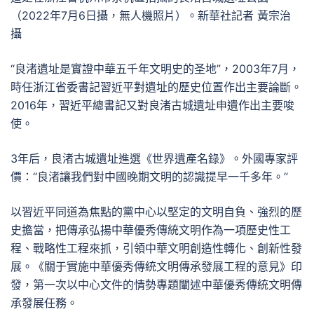
（2022年7月6日攝，無人機照片）。新華社記者 黃宗治
攝
“良渚遺址是實證中華五千年文明史的圣地”，2003年7月，
時任浙江省委書記習近平對遺址的歷史位置作出主要論斷。
2016年，習近平總書記又對良渚古城遺址申遺作出主要唆
使。
3年后，良渚古城遺址進選《世界遺產名錄》。外國專家評
價：“良渚讓我們對中國晚期文明的認識提早一千多年。”
以習近平同道為焦點的黨中心以堅定的文明自負、強烈的歷
史擔當，把傳承弘揚中華優秀傳統文明作為一項歷史性工
程、戰略性工程來抓，引領中華文明創造性轉化、創新性發
展。《關于實施中華優秀傳統文明傳承發展工程的意見》印
發，第一次以中心文件的情勢專題闡述中華優秀傳統文明傳
承發展任務。