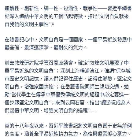
連續性、創新性、統一性、包涵性、戰爭性——習近平總書
記深入總結中華文明的五個凸起特徵，指出“文明自負就來
自我們的文明主體性”。
在總書記心中，文明自負是一個國家、一個平易近族發展中
最基礎、最深邃深摯、最耐久的氣力。
前去敦煌研討院掌管召開座談會，確定“敦煌文明展現了中
華平易近族的文明自負”；深刻上海楊浦濱江，強調“保存城
市歷史文明記憶，讓人們記得住歷史、記得住鄉愁，堅定文
明自負，增強家國情懷”；在岳麓書院同師生親切交通，勉
勵“當代學生在傳承中華優秀傳統文明的過程中必定要進一
個步驟堅定文明自負”；來到云岡石窟，指出“讓游玩成為人
們感悟中華文明、增強文明自負的過程”……
黨的十八年夜以來，習近平總書記將文明自負置于史無前例
的高度，涵養全平易近族精力氣力，為復興偉業凝心聚力。