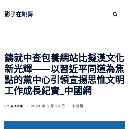
跳
至
影子在跳舞
主
要
內
容
鑄就中查包養網站比擬漢文化
新光輝——以習近平同道為焦
點的黨中心引領宣揚思惟文明
工作成長紀實_中國網
BY
ADMIN
2024 年 5 月 26 日
未分類