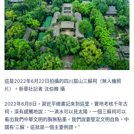
這是2022年6月22日拍攝的四川眉山三蘇祠（無人機照
片）。新華社記者 沈伯韓 攝
2022年6月8日，習近平總書記來到這里，實地考核千年古
祠，深有感觸地說：“一滴水可以見太陽，一個三蘇祠可以
看出我們中華文明的胸無點墨。我們說要堅定文明自負，中
國有‘三蘇’，這就是一個主要例證。”