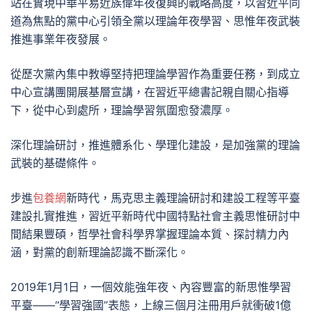
站在實現中華平易近族偉年夜復興的戰略高度，以習近平同
道為焦點的黨中心引領全黨以理論年夜學習、思惟年夜武裝
推進事業年夜發展。
從歷次黨內集中教導堅持把理論學習作為重要任務，到成立
中心宣講團開展基層宣講，在習近平總書記親自關心指導
下，從中心到處所，理論學習氛圍愈發濃厚。
深化理論研討，推進體系化、學理化建設，是加強黨的理論
武裝的基礎條件。
步進
包養網
新時代，馬克思主義理論研討和建設工程等平臺
建設扎實推進，習近平新時代中國特點社會主義思惟研討中
間結果豐碩，哲學社會科學界掌握理論本質、探討精力內
涵，對黨的創新理論認識不斷深化。
2019年1月1日，一個效能強年夜、內容豐富的新思惟學習
平臺——“學習強國”表態，上線三個月注冊用戶就衝破1億