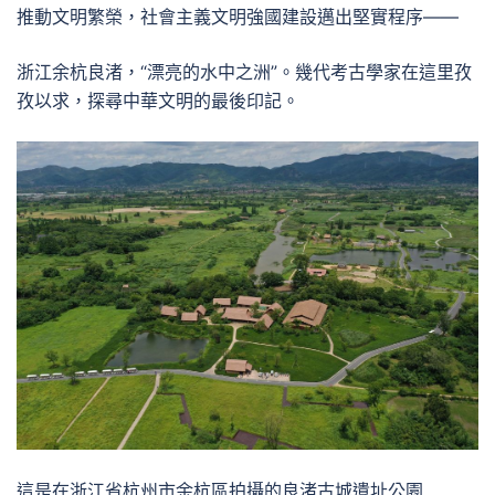
推動文明繁榮，社會主義文明強國建設邁出堅實程序——
浙江余杭良渚，“漂亮的水中之洲”。幾代考古學家在這里孜
孜以求，探尋中華文明的最後印記。
這是在浙江省杭州市余杭區拍攝的良渚古城遺址公園