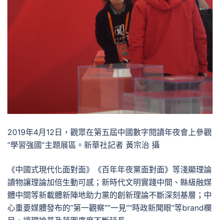
2019年4月12日，觀眾在第五屆中國數字閱讀年夜會上參觀
“學習強國”主題展區。新華社記者 黃宗治 攝
《中國式現代化面對面》《百年年夜黨面對面》等淺顯理論
讀物讓理論加倍生動可感；新時代文明實踐中間、縣級融媒
體中間等新載體新陣地助力黨的創新理論不斷深刻基層；中
心重要媒體發布的“第一觀察”“一見”“時政新聞眼”等brand欄