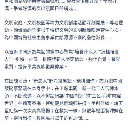
黨和國家功勛榮譽表揚軌制……全社會敬佩好漢、學習好
漢、爭做好漢的傑出氛圍日益構成；
文明家庭、文明校園等精力文明創建活動深刻開展，尊老愛
幼、勤儉節約等植根于傳統文明的文明新風吹進蒼生心坎，
為中國特點社會主義事業供給源源不斷的品德滋養……
以習近平同道為焦點的黨中心聚焦“培養什么人”“怎樣培養
人”，引領一批又一批時代新人堅定信念、強化自覺、晉陞
素質，投身平易近族復興偉業。
在田間地頭，“新農人”們冷耕暑耘、精耕細作，盡力把中國
飯碗緊緊端在本身手中；在工廠車間，新一代工人苦練本
領、不斷改進，以不懈鉆研讓“中國制造”的“金色手刺”閃耀
世界；在體育賽場，運動健兒們頑強拼搏、爭創佳績，讓五
星紅旗一次次高高飄揚；在救災一線，無數年輕面貌沖鋒在
前、逆行出征，救國民群眾于危難之間……