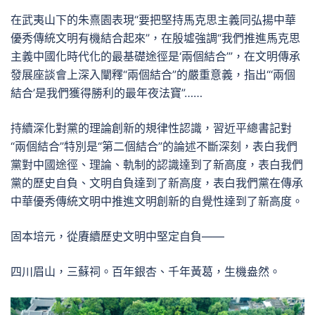
在武夷山下的朱熹園表現“要把堅持馬克思主義同弘揚中華
優秀傳統文明有機結合起來”，在殷墟強調“我們推進馬克思
主義中國化時代化的最基礎途徑是‘兩個結合’”，在文明傳承
發展座談會上深入闡釋“兩個結合”的嚴重意義，指出“‘兩個
結合’是我們獲得勝利的最年夜法寶”……
持續深化對黨的理論創新的規律性認識，習近平總書記對
“兩個結合”特別是“第二個結合”的論述不斷深刻，表白我們
黨對中國途徑、理論、軌制的認識達到了新高度，表白我們
黨的歷史自負、文明自負達到了新高度，表白我們黨在傳承
中華優秀傳統文明中推進文明創新的自覺性達到了新高度。
固本培元，從賡續歷史文明中堅定自負——
四川眉山，三蘇祠。百年銀杏、千年黃葛，生機盎然。