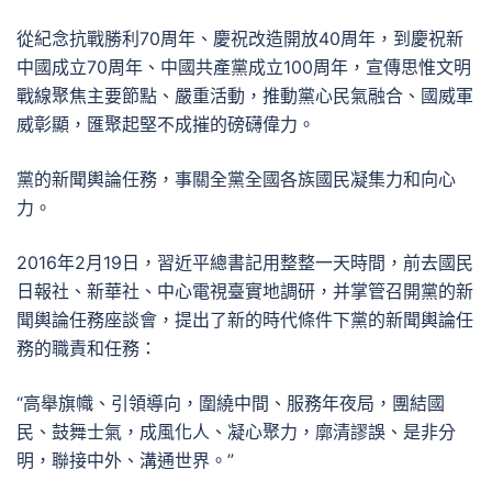
從紀念抗戰勝利70周年、慶祝改造開放40周年，到慶祝新
中國成立70周年、中國共產黨成立100周年，宣傳思惟文明
戰線聚焦主要節點、嚴重活動，推動黨心民氣融合、國威軍
威彰顯，匯聚起堅不成摧的磅礴偉力。
黨的新聞輿論任務，事關全黨全國各族國民凝集力和向心
力。
2016年2月19日，習近平總書記用整整一天時間，前去國民
日報社、新華社、中心電視臺實地調研，并掌管召開黨的新
聞輿論任務座談會，提出了新的時代條件下黨的新聞輿論任
務的職責和任務：
“高舉旗幟、引領導向，圍繞中間、服務年夜局，團結國
民、鼓舞士氣，成風化人、凝心聚力，廓清謬誤、是非分
明，聯接中外、溝通世界。”