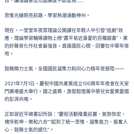
目，讓理論普及范圍廣度不斷延長……
思惟光線照亮前路，學習熱潮涌動神州。
現在，一堂堂年夜眾理論公開課在年輕人中引發“追劇”效
應，理論學習輔導讀物上榜“農平易近喜愛的百種圖書”，黨
的好聲音化作社會最強音，直達國民心間、回響在中華年夜
地。
鼓舞精力士氣，全國國民凝集力和向心力極年夜晉陞——
2021年7月1日，慶祝中國共產黨成立100周年年夜會在天安
門廣場盛大舉行。國之盛典，激發起億萬中華兒女愛黨愛國
的彭湃共鳴。
正如習近平總書記所說：“慶祝活動隆重莊嚴、氣勢恢宏，
禮序乾坤、樂和六合”“起到了統一思惟、凝集氣力、振奮人
心、鼓舞士氣的感化”。