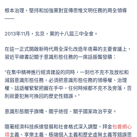
根本治理，堅持和加強黨對宣傳思惟文明任務的周全領導
——
2013年11月，北京，黨的十八屆三中全會。
在這一正式開啟新時代周全深化改造年夜幕的主要會議上，
習近平總書記關于意識形態任務的一席話振聾發聵：
“在集中精神進行經濟建設的同時，一刻也不克不及放松和
減弱意識形態任務，必須把意識形態任務的領導權、治理
權、話語權緊緊把握在手中，任何時候都不克不及旁落，否
則就要犯無可挽回的歷史性錯誤。”
意識形態關乎旗幟、關乎途徑、關乎國家政治平安。
隨著經濟科技疾速發展和社會格式深入調整，拜金
包養網心
得
主義、享樂主義、極端個人主義和歷史虛無主義等錯誤思