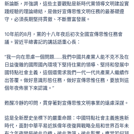
新論斷，并強調，這些主要觀點是新時代黨領導文明建設實
踐經驗的理論總結，是做好宣傳思惟文明任務的最基礎遵
守，必須長期堅持貫徹、不斷豐富發展。
10年前的8月，黨的十八年夜后初次全國宣傳思惟任務會
議。習近平總書記的講話語重心長：
“我一向在思慮一個問題……我們中國共產黨人能不克不及在
日益復雜的國際國內環境下堅持住黨的領導、堅持和發展中
國特點社會主義，這個還需求我們一代一代共產黨人繼續作
出答覆。做好意識形態任務，做好宣傳思惟任務，要放到這
個年夜佈景下來認識。”
甦醒冷靜的叩問，貫穿著對宣傳思惟文明事業的遠慮深謀。
這是全新歷史坐標下的嚴重命題：中國特點社會主義進進新
時代，面對中華平易近族偉年夜復興戰略全局和世界百年未
有之年夜變局彼此交織、彼此激蕩、彼此影響，應當若何凝