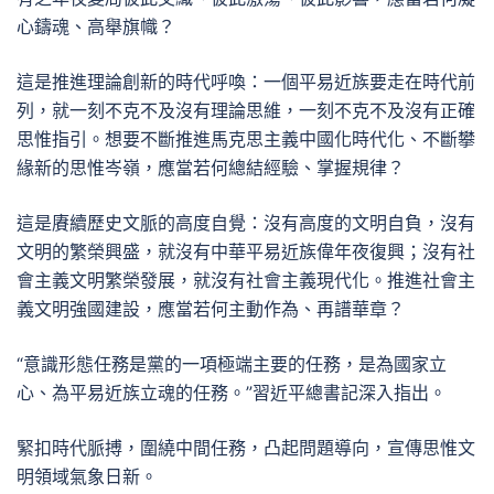
心鑄魂、高舉旗幟？
這是推進理論創新的時代呼喚：一個平易近族要走在時代前
列，就一刻不克不及沒有理論思維，一刻不克不及沒有正確
思惟指引。想要不斷推進馬克思主義中國化時代化、不斷攀
緣新的思惟岑嶺，應當若何總結經驗、掌握規律？
這是賡續歷史文脈的高度自覺：沒有高度的文明自負，沒有
文明的繁榮興盛，就沒有中華平易近族偉年夜復興；沒有社
會主義文明繁榮發展，就沒有社會主義現代化。推進社會主
義文明強國建設，應當若何主動作為、再譜華章？
“意識形態任務是黨的一項極端主要的任務，是為國家立
心、為平易近族立魂的任務。”習近平總書記深入指出。
緊扣時代脈搏，圍繞中間任務，凸起問題導向，宣傳思惟文
明領域氣象日新。