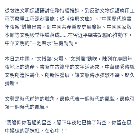
從敦煌文明保護研討任務持續推進，到反動文物保護應用工
程等嚴重工程深刻實施；從《復興文庫》、“中國歷代繪畫
年夜系”編纂出書，到中國共產黨歷史展覽館、中國國家版
本館等文明殿堂相繼落成……在習近平總書記關心推動下，
中華文明的“一池春水”生機勃勃。
本日之中國，“文博熱”火爆、“文創風”勁吹，陳列在廣闊年
夜地上的遺產、書寫在古籍里的文字活起來，中華優秀傳統
文明創造性轉化、創新性發展，讓文脈傳承弦歌不輟、歷久
彌新。
文藝是時代前進的號角，最能代表一個時代的風貌，最能引
領一個時代的風氣。
“我瞻仰你看過的星空，腳下年夜地已換了時空，你留在風
中搖曳的那抹紅，在心中！”