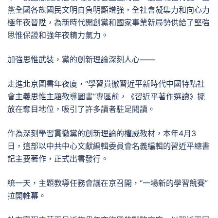
黨全國各族國民文明自負明顯增強，全社會凝集力和向心力
極年夜晉陞，為新時代開創黨和國家事業新局勢供給了堅強
思惟保證和強年夜精力氣力。
加強思惟武裝，黨的創新理論深刻人心——
走進北京圖書年夜廈，“學習貫徹習近平新時代中國特點社
會主義思惟主題教導圖書”專區前，《習近平著作選讀》擺
放在奪目地位，吸引了許多讀者駐足閱讀。
作為深刻學習貫徹黨的創新理論的權威教材，本年4月3
日，這部以中共中心文獻編輯委員會名義編輯的習近平總書
記主要著作，正式出書發行。
統一天，主題教導任務會議在京召開，“一場新的學習競賽”
拉開帷幕。