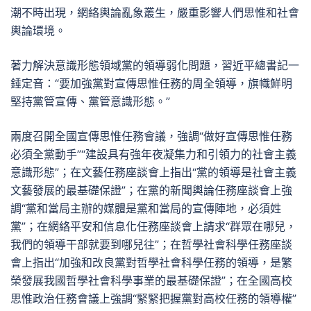
潮不時出現，網絡輿論亂象叢生，嚴重影響人們思惟和社會
輿論環境。
著力解決意識形態領域黨的領導弱化問題，習近平總書記一
錘定音：“要加強黨對宣傳思惟任務的周全領導，旗幟鮮明
堅持黨管宣傳、黨管意識形態。”
兩度召開全國宣傳思惟任務會議，強調“做好宣傳思惟任務
必須全黨動手”“建設具有強年夜凝集力和引領力的社會主義
意識形態”；在文藝任務座談會上指出“黨的領導是社會主義
文藝發展的最基礎保證”；在黨的新聞輿論任務座談會上強
調“黨和當局主辦的媒體是黨和當局的宣傳陣地，必須姓
黨”；在網絡平安和信息化任務座談會上請求“群眾在哪兒，
我們的領導干部就要到哪兒往”；在哲學社會科學任務座談
會上指出“加強和改良黨對哲學社會科學任務的領導，是繁
榮發展我國哲學社會科學事業的最基礎保證”；在全國高校
思惟政治任務會議上強調“緊緊把握黨對高校任務的領導權”