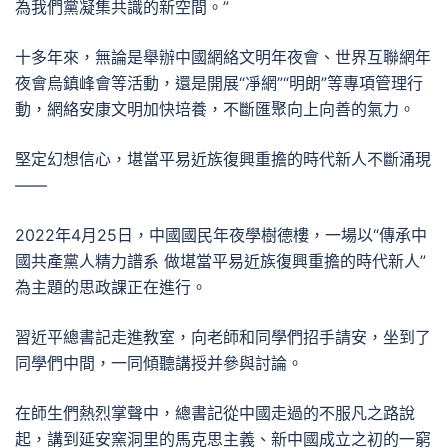
為我們黨凝集共識的新空間。”
十多年來，無論是舉辦中國網絡文明年夜會、世界互聯網年
夜會烏鎮峰會等活動，還是開展“凈網”“明朗”等專項管理行
動，網絡安康文明加快培養，不斷匯聚向上向善的氣力。
堅定幻想信心，堪當平易近族復興重擔的時代新人不斷涌現
——
2022年4月25日，中國國民年夜學樹德樓，一場以“傳承中
國共產黨人精力譜系 做堪當平易近族復興重擔的時代新人”
為主題的思政課正在進行。
習近平總書記走進教室，向老師和同學們招手請安，坐到了
同學們中間，一同傾聽講授并參與討論。
在師生們熱烈掌聲中，總書記從中國走過的不服凡之路說
起，講到延安窯洞里的馬克思主義、新中國成立之初的一窮