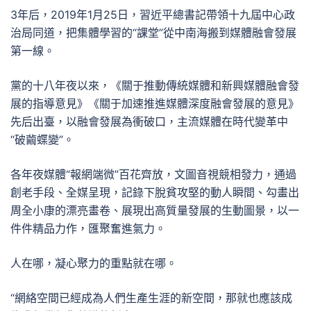
3年后，2019年1月25日，習近平總書記帶領十九屆中心政
治局同道，把集體學習的“課堂”從中南海搬到媒體融會發展
第一線。
黨的十八年夜以來，《關于推動傳統媒體和新興媒體融會發
展的指導意見》《關于加速推進媒體深度融會發展的意見》
先后出臺，以融會發展為衝破口，主流媒體在時代變革中
“破繭蝶變”。
各年夜媒體“報網端微”百花齊放，文圖音視競相發力，通過
創老手段、全媒呈現，記錄下脫貧攻堅的動人瞬間、勾畫出
周全小康的漂亮畫卷、展現出高質量發展的生動圖景，以一
件件精品力作，匯聚奮進氣力。
人在哪，凝心聚力的重點就在哪。
“網絡空間已經成為人們生產生涯的新空間，那就也應該成