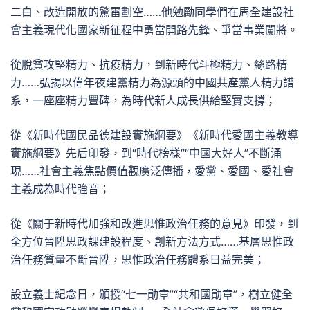
二白、改造開放的驚雷劃空……他勉勵同學們在周全建設社
會主義現代化國家新征程中勇當開路先鋒、爭當事業闖將。
從脫貧攻堅精力、抗疫精力，到新時代斗極精力、絲路精
力……弘揚以偉年夜建黨精力為源頭的中國共產黨人精力譜
系，一座座精力豐碑，為時代新人成長供給堅實支撐；
從《新時代國民品德建設實施綱要》《新時代愛國主義教導
實施綱要》先后印發，到“時代榜樣”“中國大好人”不斷涌
現……社會主義焦點價值觀廣泛傳播，愛黨、愛國、愛社會
主義成為時代強音；
從《關于新時代加強和改進思惟政治任務的意見》印發，到
全方位晉陞思政課建設程度、創新方法方式……基層思惟政
治任務質量不斷晉陞，思惟政治任務體系日益完美；
設立義士紀念日，頒授“七一勛章”“共和國勛章”，樹立健全