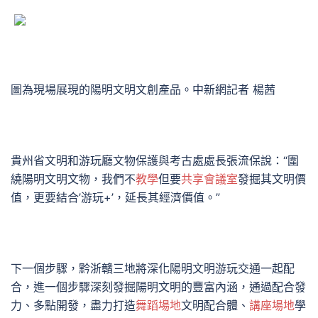
圖為現場展現的陽明文明文創產品。中新網記者 楊茜
貴州省文明和游玩廳文物保護與考古處處長張流保說：“圍
繞陽明文明文物，我們不
教學
但要
共享會議室
發掘其文明價
值，更要結合’游玩+’，延長其經濟價值。”
下一個步驟，黔浙贛三地將深化陽明文明游玩交通一起配
合，進一個步驟深刻發掘陽明文明的豐富內涵，通過配合發
力、多點開發，盡力打造
舞蹈場地
文明配合體、
講座場地
學