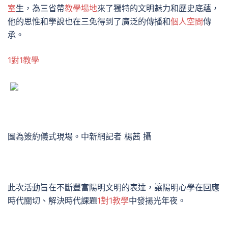
室
生，為三省帶
教學場地
來了獨特的文明魅力和歷史底蘊，
他的思惟和學說也在三免得到了廣泛的傳播和
個人空間
傳
承。
1對1教學
圖為簽約儀式現場。中新網記者 楊茜 攝
此次活動旨在不斷豐富陽明文明的表達，讓陽明心學在回應
時代關切、解決時代課題
1對1教學
中發揚光年夜。