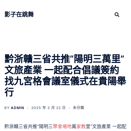
跳
至
影子在跳舞
主
要
內
容
黔浙贛三省共推“陽明三萬里”
文旅產業 一起配合倡議簽約
找九宮格會議室儀式在貴陽舉
行
BY
ADMIN
2025 年 3 月 22 日
未分類
黔浙贛三省共推“陽明三
聚會場地
萬
家教
里”文旅產業 一起配