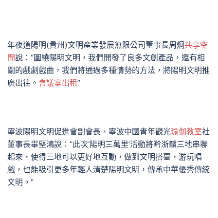
年夜道陽明(貴州)文明產業發展無限公司董事長周炯
共享空
間
說：“圍繞陽明文明，我們開發了良多文創產品，還有相
關的戲劇戲曲，我們將通過多種情勢的方法，將陽明文明推
廣出往。
會議室出租
”
寧波陽明文明促進會副會長、寧波中國青年觀光
瑜伽教室
社
董事長畢堅鴻說：“此次‘陽明三萬里’活動將黔浙贛三地串聯
起來，使得三地可以更好地互動，做到文明搭臺，游玩唱
戲，也能吸引更多年輕人清楚陽明文明，傳承中華優秀傳統
文明。”