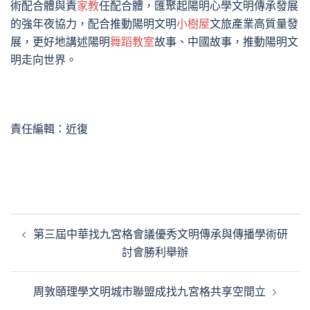
術配合體與責
家教
任配合體，匯聚起陽明心學文明傳承發展
的強年夜協力，配合推動陽明文明
小樹屋
文旅產業高質量發
展，更好地講述陽明
舞蹈教室
故事、中國故事，推動陽明文
明走向世界。
責任編輯：近復
文
第三屆中華找九宮格會議優秀文明傳承與傳播學術研
章
討會勝利舉辦
導
覽
周敦頤理學文明城市聯盟成找九宮格共享空間立