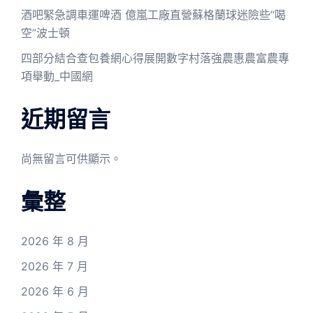
酒吧緊急調車運啤酒 億嵐工廠直營蘇格蘭球迷險些“喝
空”波士頓
四部分結合查包養網心得展開數字村落強農惠農富農專
項舉動_中國網
近期留言
尚無留言可供顯示。
彙整
2026 年 8 月
2026 年 7 月
2026 年 6 月