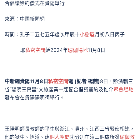
合倡議簽約儀式在貴陽舉行
來源：中國新聞網
時間：孔子二五七五年歲次甲辰十
小樹屋
月初八日丙子
耶
私密空間
穌2024年
瑜伽場地
11月8日
中新網貴陽11月8日
私密空間
電 (記者 楊茜)
8日，黔浙贛三
省“陽明三萬里”文旅產業一起配合倡議簽約及推介
聚會場地
發布會在貴陽陽明祠舉行。
王陽明師長教師的平生與浙江、貴州、江西三省緊密相連，
他的誕生、悟道、建
個人空間
功分別在這三個處所發
瑜伽教