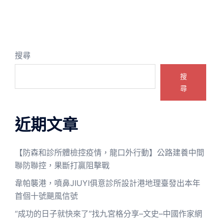
搜尋
搜
尋
近期文章
【防森和診所體檢控疫情，龍口外行動】公路建養中間
聯防聯控，果斷打贏阻擊戰
韋帕襲港，噴鼻JIUYI俱意診所設計港地理臺發出本年
首個十號颶風信號
“成功的日子就快來了”找九宮格分享–文史–中國作家網