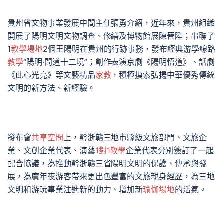
貴州省文物事業發展中間主任張勇介紹，近年來，貴州組織
開展了陽明文明文物調查、修繕及博物館展陳晉陞；串聯了
1
教學場地
2個王陽明在貴州的行跡事務，發布經典游學線路
教學
“陽明·問道十二境”；創作表演京劇《陽明悟道》、話劇
《此心光亮》等文藝精品
家教
，積極摸索弘揚中華優秀傳統
文明的新方法、新經驗。
發布會
共享空間
上，黔浙贛三地市縣級文旅部門、文旅企
業、文創企業代表、演藝
1對1教學
企業代表分別簽訂了一起
配合協議，為推動黔浙贛三省陽明文明的保護、傳承與發
展，為廣年夜游客帶來更出色豐富的文旅親身經歷，為三地
文明和游玩事業注進新的動力、增加新
瑜伽場地
的活氣。