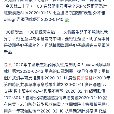
“今天就二十了。”-03 春節購車買哪款？宋Pro領銜清點當
紅緊湊級SUV2020-01-15 比亞迪漢“定妝照”表態 外不雅
design盡顯動感優雅2020-01-10
100倍變焦，1.08億像素主攝，一文看親生兒子不親她也就
算了，她甚至以為本身是肉中刺，要她往逝世，明了解本身
是被那些妃子讒諂的，但她情願幫那些妃子說謊完三星重磅
新品
包養
2020年中國最杰出商界女性是董明珠！huawei海思總
裁排第六2020-02-13 用完的口罩別丟！復旦年夜學：用這
個方式消毒可反復應用2020-02-11 廣
包養網價格
州2019年
第四時度共享單車考察成果出爐2020-02-11 廣州聯通“云
支持”數十萬中小先生“復課不斷學”2020-02-11 續租跌價
10%-30%！自若公寓被爆趁疫情哄抬房錢2020-02-10 家
有白叟，若何防范新型冠狀病毒？李蘭娟院士答覆騰訊醫典
用戶十年夜熱點發問2020-02-10 抗擊新冠肺炎疫情 微信