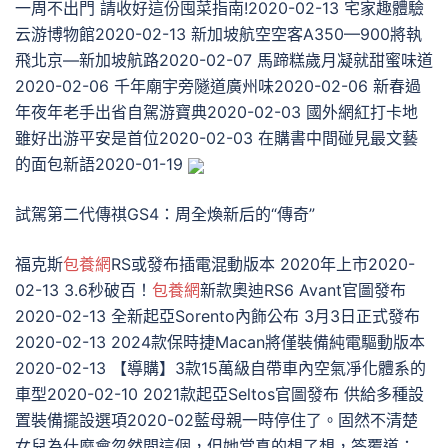
一周不出門 請收好這份囤菜指南!2020-02-13 宅家趣體驗
云游博物館2020-02-13 新加坡航空空客A350—900將執
飛北京—新加坡航路2020-02-07 馬蹄糕歲月凝就甜蜜味道
2020-02-06 千年廟宇旁隧道廣州味2020-02-06 新春過
年夜年老手出省自駕游寶典2020-02-03 國外網紅打卡地
雖好出游平安是首位2020-02-03 在購書中間碰見最文藝
的面包新語2020-01-19
試駕第二代傳祺GS4：周全煥新后的“傳奇”
​福克斯
包養網
RS或發布插電混動版本 2020年上市2020-
02-13 3.6秒破百！
包養網
新款奧迪RS6 Avant官圖發布
2020-02-13 全新起亞Sorento內飾公布 3月3日正式發布
2020-02-13 2024款保時捷Macan將僅裝備純電驅動版本
2020-02-13 ​【導購】3款15萬級自帶車內空氣凈化體系的
車型2020-02-10 2021款起亞Seltos官圖發布 供給多種設
置裝備擺設選項2020-02藍母親一時停住了。固然不清楚
女兒為什麼會忽然問這個，但她當真的想了想，答覆道：