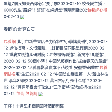
里這7個良知東西你必定要了解2020-02-10 校長變主播，
6000先生“蹭課”！釘釘“在線講堂”深圳開播202
包養網心得
0-02-10
春節“約會”齊白石
包養網
北京市新華書店全力保證中小學講義刊行2020-02-
12 迷信指南、文博體驗……好節目陪同很是假期2020-02-
12 重慶文明遺產研討院：老鼓樓衙署遺址新揭穿29處遺址
2020-02-12 50個小時！中國兒藝創作出“送給春天的童話”
2020-02-12 1.5萬部影音資本不花錢看 安徽豐盛群眾“
包養
網排名
宅”生涯2020-02-12 “中國陰山巖畫第一人”蓋山林往
世 享年85歲2020-02-12 舊日古玩行是什么樣？2020-
02-12 “詩詞年夜會”再出山 “三季宿將”彭敏終折桂2020-
02-12
包養
包養網
干杯！十月里多個德國啤酒節開鑼