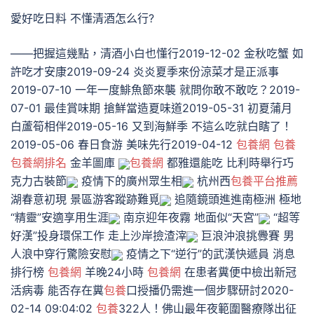
愛好吃日料 不懂清酒怎么行?
——把握這幾點，清酒小白也懂行2019-12-02 金秋吃蟹 如
許吃才安康2019-09-24 炎炎夏季來份涼菜才是正派事
2019-07-10 一年一度鯡魚節來襲 就問你敢不敢吃？2019-
07-01 最佳賞味期 搶鮮當造夏味道2019-05-31 初夏蒲月
白蘆筍相伴2019-05-16 又到海鮮季 不這么吃就白瞎了！
2019-05-06 春日食游 美味先行2019-04-12
包養網
包養
包養網排名
金羊圖庫
包養網
都雅還能吃 比利時舉行巧
克力古裝節
疫情下的廣州眾生相
杭州西
包養平台推薦
湖春意初現 景區游客蹤跡難覓
追隨鏡頭進進南極洲 極地
“精靈”安適享用生涯
南京迎年夜霧 地面似“天宮”
“超等
好漢”投身環保工作 走上沙岸撿渣滓
巨浪沖浪挑釁賽 男
人浪中穿行驚險安慰
疫情之下“逆行”的武漢快遞員 消息
排行榜
包養網
羊晚24小時
包養網
在患者糞便中檢出新冠
活病毒 能否存在糞
包養
口授播仍需進一個步驟研討2020-
02-14 09:04:02
包養
322人！佛山最年夜範圍醫療隊出征