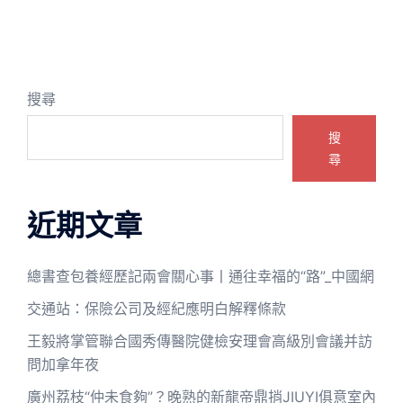
搜尋
搜
尋
近期文章
總書查包養經歷記兩會關心事丨通往幸福的“路”_中國網
交通站：保險公司及經紀應明白解釋條款
王毅將掌管聯合國秀傳醫院健檢安理會高級別會議并訪
問加拿年夜
廣州荔枝“仲未食夠”？晚熟的新龍帝鼎捎JIUYI俱意室內