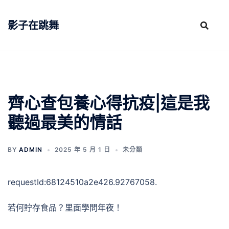
跳
至
影子在跳舞
主
要
內
容
齊心查包養心得抗疫|這是我
聽過最美的情話
BY
ADMIN
2025 年 5 月 1 日
未分類
requestId:68124510a2e426.92767058.
若何貯存食品？里面學問年夜！