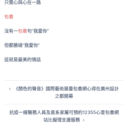
只需心與心在一路
包養
沒有一
包養
句“我愛你”
但都勝過“我愛你”
這就是最美的情話
文
《顏色的聲音》國際藝術展臺包養網心得在廣州設計
章
之都開幕
導
覽
抗疫一線醫務人員及直系家屬可預約12355心查包養網
站比擬理支援服務