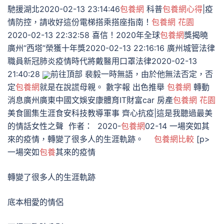
馳援湖北2020-02-13 23:14:46
包養網
科普
包養網心得
|疫
情防控，請收好這份電梯搭乘搭座指南！
包養網 花園
2020-02-13 22:32:58 喜信！2020年全球
包養網
獎揭曉
廣州“西塔”榮獲十年獎2020-02-13 22:16:16 廣州城管法律
職員新冠肺炎疫情時代將戴醫用口罩法律2020-02-13
21:40:28
前往頂部 裴毅一時無語，由於他無法否定，否
定
包養網
就是在說謊母親。 數字報 出色推舉
包養網
轉動
消息廣州廣東中國文娛安康體育IT財富car 房產
包養網 花園
美食圖集生涯食安科技教導軍事 齊心抗疫|這是我聽過最美
的情話女性之聲 作者： 2020-
包養網
02-14 一場突如其
來的疫情，轉變了很多人的生涯軌跡。
包養網比較
[p>
一場突如
包養
其來的疫情
轉變了很多人的生涯軌跡
底本相愛的情侶