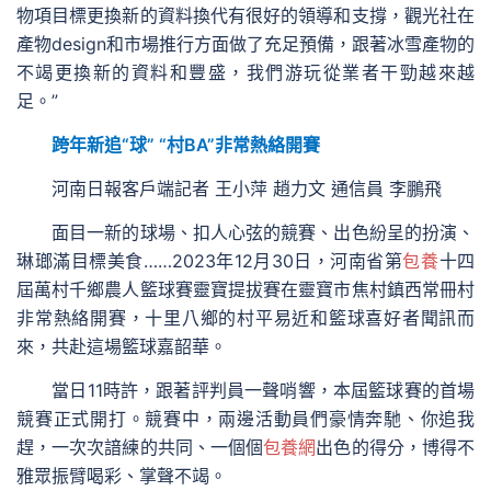
物項目標更換新的資料換代有很好的領導和支撐，觀光社在
產物design和市場推行方面做了充足預備，跟著冰雪產物的
不竭更換新的資料和豐盛，我們游玩從業者干勁越來越
足。”
跨年新追“球” “村BA”非常熱絡開賽
河南日報客戶端記者 王小萍 趙力文 通信員 李鵬飛
面目一新的球場、扣人心弦的競賽、出色紛呈的扮演、
琳瑯滿目標美食……2023年12月30日，河南省第
包養
十四
屆萬村千鄉農人籃球賽靈寶提拔賽在靈寶市焦村鎮西常冊村
非常熱絡開賽，十里八鄉的村平易近和籃球喜好者聞訊而
來，共赴這場籃球嘉韶華。
當日11時許，跟著評判員一聲哨響，本屆籃球賽的首場
競賽正式開打。競賽中，兩邊活動員們豪情奔馳、你追我
趕，一次次諳練的共同、一個個
包養網
出色的得分，博得不
雅眾振臂喝彩、掌聲不竭。