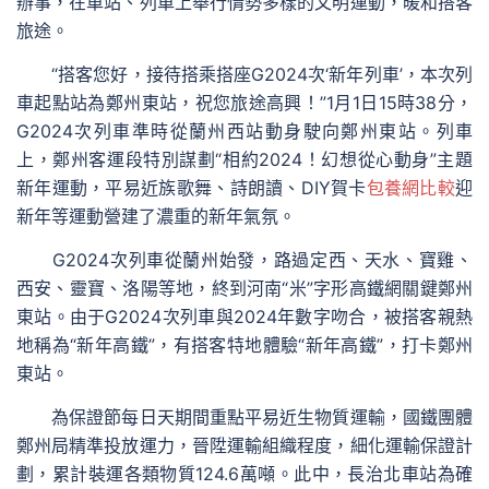
辦事，在車站、列車上舉行情勢多樣的文明運動，暖和搭客
旅途。
“搭客您好，接待搭乘搭座G2024次‘新年列車’，本次列
車起點站為鄭州東站，祝您旅途高興！”1月1日15時38分，
G2024次列車準時從蘭州西站動身駛向鄭州東站。列車
上，鄭州客運段特別謀劃“相約2024！幻想從心動身”主題
新年運動，平易近族歌舞、詩朗讀、DIY賀卡
包養網比較
迎
新年等運動營建了濃重的新年氣氛。
G2024次列車從蘭州始發，路過定西、天水、寶雞、
西安、靈寶、洛陽等地，終到河南“米”字形高鐵網關鍵鄭州
東站。由于G2024次列車與2024年數字吻合，被搭客親熱
地稱為“新年高鐵”，有搭客特地體驗“新年高鐵”，打卡鄭州
東站。
為保證節每日天期間重點平易近生物質運輸，國鐵團體
鄭州局精準投放運力，晉陞運輸組織程度，細化運輸保證計
劃，累計裝運各類物質124.6萬噸。此中，長治北車站為確