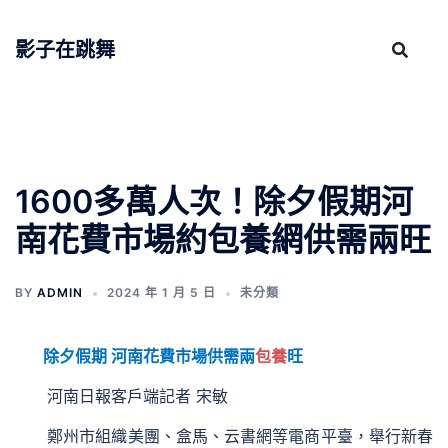
跳
至
影子在跳舞
主
要
內
容
1600多萬人次！除夕假期河
南花費市場約包養網供需兩旺
BY
ADMIN
2024 年 1 月 5 日
未分類
除夕假期 河南花費市場供需兩
包養
旺
河南日報客戶端記者 宋敏
鄭州市組織美團、盒馬、云書網等電商平臺，舉行新春