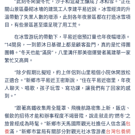
“此刻冬閑變冬忙，沙子和混凝土釀成了冰和雪。”正在
關山景區壘砌冰墻的建筑工人李建平易近說，冰雪經濟的升
溫帶動了失業人數的增添，此刻各年夜景區都在打造冰雪項
目，有些景區甚至還呈現了用工荒。
在冰雪游玩的帶動下，平易近宿預訂量也年夜幅增添。
“14間房，一到節沐日基礎上都是顧客盈門，真的是忙得團
團轉。”冬天也能“滿房”，八里溝仟那美宿運營者萬建華一家
繁忙又高興。
“除夕假期比擬短，約上伴侶到山里租個小院休閑放松
正適合。”新鄉市平易近王密斯說，“住在平易近宿里，年夜
人聊天、唱歌，孩子玩雪、寫功課，讓我們有了回家的感
到。”
“跟著高鐵收集周全籠罩、飛機航路密集上新，飯店、
餐飲的招待才能和辦事程度不竭晉陞，說走就走的‘燃冬’之
旅曾經成為時髦。”新鄉市天馬國際觀光社擔任人信念滿
包
養
滿，“新鄉市當局有關部分對觀光社冰雪游產
台灣包養網