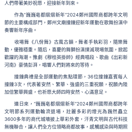
人們帶著美妙祝愿，迎接新年到來。
作為“巍巍亳都熠熠新年”2024鄭州國際商都跨年文明
節的主要構成部門，鄭州文廟撞鐘迎新年運動在歌舞扮演中
奏響新年序曲。
收場舞《八佾舞》古風古韻，舞者手執彩羽，隨樂舞
動，優雅穩重。隨后，喜慶的舞獅扮演撲滅現場氛圍，掀起
歡躍的海潮。豫劇《穆桂英掛帥》經典唱段、歌曲《出彩新
河南》豪情彭湃，唱響人們對將來的等待。
撞鐘典禮是全部運動的焦點環節，36位撞鐘嘉賓每人
撞鐘3次，代表著安然、繁華、強盛的三重祝願，祝願內陸
加倍繁華興盛，也祈愿大師四時安然、心滿意足。
連日來，“巍巍亳都熠熠新年”2024鄭州國際商都跨年
文明節系列運動輪流退場，壯麗多彩的燈光為巍然矗立
3600多年的商代城墻披上華彩外套，汗青文明與古代科技
無機聯合，讓人們全方位領略商都故事，感觸感染與時期照