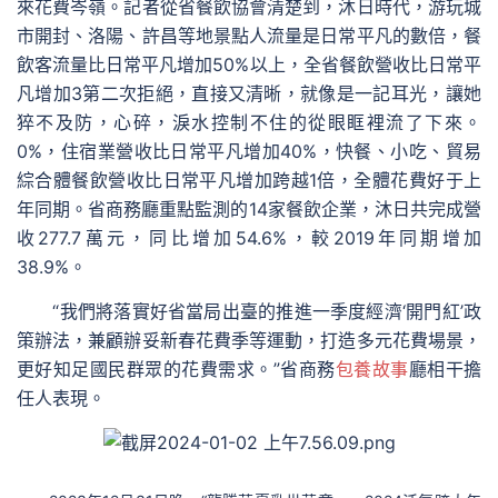
來花費岑嶺。記者從省餐飲協會清楚到，沐日時代，游玩城
市開封、洛陽、許昌等地景點人流量是日常平凡的數倍，餐
飲客流量比日常平凡增加50%以上，全省餐飲營收比日常平
凡增加3第二次拒絕，直接又清晰，就像是一記耳光，讓她
猝不及防，心碎，淚水控制不住的從眼眶裡流了下來。
0%，住宿業營收比日常平凡增加40%，快餐、小吃、貿易
綜合體餐飲營收比日常平凡增加跨越1倍，全體花費好于上
年同期。省商務廳重點監測的14家餐飲企業，沐日共完成營
收277.7萬元，同比增加54.6%，較2019年同期增加
38.9%。
“我們將落實好省當局出臺的推進一季度經濟‘開門紅’政
策辦法，兼顧辦妥新春花費季等運動，打造多元花費場景，
更好知足國民群眾的花費需求。”省商務
包養故事
廳相干擔
任人表現。