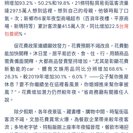
辨增加93.2%、50.2%和19.8%，21條特點貿易街區客流量
達297.5萬人想到這裡，想到自己的母親，他頓時鬆了口
氣。次；新鄉市6家年夜型商場超市（百貨年夜樓、平原商
場、新瑪特等）累計客流量41.5萬人次，同比增加22.5
台灣
包養網
%。
促花費政策連續顯效發力，花費預期不竭改良，花費動
能加快開釋。沐日里，居平易近衣、食、住、行、用類商品
需責備面開釋，大都商品發賣堅持增加。“尤其是彰顯花費
新動能的car 、體育文娛用品同比分辨增加68.6%、
26.3%，較2019年增加30.1%、6.0%？ ——公子幫你進屋
休息？要不你繼續坐在這裡看風景，你媳婦進來幫你拿披
風？”，花費增加潛力仍然較年夜。”省商務廳有關擔任人
說。
除夕假期，各年夜景區、藏書樓、購物中間、時髦街區
客流不竭，文旅花費異常火爆，為餐飲企業帶來較年夜客
流；多地老字號、特點飯館上座率年夜幅晉陞，餐飲市場迎