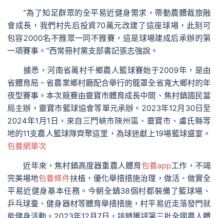
“為了知足群眾的全平易近健身需求，帶動農體裁旅融
會成長，我們村先后投資70萬元改建了這座球場，此刻可
包容2000名不雅眾一同不雅賽，這是球場建成后承辦的第
一項賽事。”西常冊村黨支部書記張志強說。
據悉，河南省萬村千鄉農人籃球賽始于2009年，是由
省體育局、省農業鄉村廳配合舉行的籠罩全省寬大鄉村的年
夜型賽事。本次競賽由靈寶市體育成長中間、焦村鎮國民當
局主辦，靈寶市籃球協會等單元承辦。2023年12月30日至
2024年1月1日，來自三門峽市陜州區、靈寶市、盧氏縣等
地的11支農人籃球隊齊聚這里，為球迷獻上19場籃球盛宴。
包養網單次
近年來，焦村鎮高度器重農人體育
包養app
工作，不竭
完美場地
包養條件
扶植，優化舉措措施治理，做活、做實全
平易近健身基本任務。今朝全鎮38個村都裝備了籃球場、
乒乓球臺、健身器材等體育舉措措施，村平易近走落發門就
能健身活動。2023年12月7日，該鎮獲評第三批全國農人體