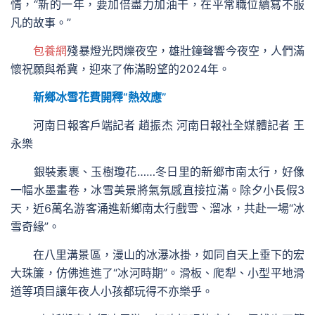
情，“新的一年，要加倍盡力加油干，在平常職位續寫不服
凡的故事。”
包養網
殘暴燈光閃爍夜空，雄壯鐘聲響今夜空，人們滿
懷祝願與希冀，迎來了佈滿盼望的2024年。
新鄉冰雪花費開釋“熱效應”
河南日報客戶端記者 趙振杰 河南日報社全媒體記者 王
永樂
銀裝素裹、玉樹瓊花……冬日里的新鄉市南太行，好像
一幅水墨畫卷，冰雪美景將氣氛感直接拉滿。除夕小長假3
天，近6萬名游客涌進新鄉南太行戲雪、溜冰，共赴一場“冰
雪奇緣”。
在八里溝景區，漫山的冰瀑冰掛，如同自天上垂下的宏
大珠簾，仿佛進進了“冰河時期”。滑板、爬犁、小型平地滑
道等項目讓年夜人小孩都玩得不亦樂乎。