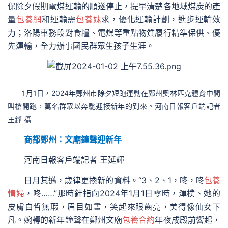
保除夕假期電煤運輸的順遂停止，提早清楚各地域煤炭的產
量
包養網
和運輸需
包養妹
求，優化運輸計劃，進步運輸效
力；洛陽車務段對食糧、電煤等重點物質履行精準保供、優
先運輸，全力辦事國民群眾生孩子生涯。
1月1日，2024年鄭州市除夕短跑運動在鄭州奧林匹克體育中間
叫槍開跑，萬名群眾以奔馳迎接新年的到來。河南日報客戶端記者
王錚 攝
商都鄭州：文廟鐘聲迎新年
河南日報客戶端記者 王延輝
日月其邁，歲律更換新的資料。“3、2、1，咚，咚
包養
情婦
，咚……”那時針指向2024年1月1日零時，渾樸、她的
皮膚白皙無瑕，眉目如畫，笑起來眼齒亮，美得像仙女下
凡。婉轉的新年鐘聲在鄭州文廟
包養合約
年夜成殿前響起，