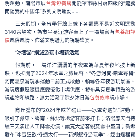
明運動，南陽市展
台灣包養網
開籠罩市縣村落四級的“龍騰
南陽我的中國年”系列文明運動……
三天假期，全省舉行線上線下各類惠平易近文明運動
3140余場次，為市平易近游客奉上了一場場富有
包養網評
價
風俗風情、佈滿文明魅力的視聽盛宴。
“冰雪游”撲滅游玩市場新活氣
假期前，一場洋洋灑灑的年夜雪為華夏年夜地披上新
裝，也拉開了2024年冰雪之旅尾聲。“冬游河南·踏雪尋梅”
河南溫泉游玩季運動日前正式啟動，領導各年夜游玩景區、
游玩度假區隨機應變優化市場供應，發布具有夏季特點的游
玩產物和線路，無力活潑了除夕沐日游
包養故事
玩市場。
商丘發布的“2024年味芒碭山——冰雪奇遇記”運動，
吸引了豫東、魯南、蘇北等地游客前來打卡；洛陽應天門持
續三天演出人工降雪扮演，讓寬大游客觀賞雪中盛唐；新鄉
發布“冰雪狂歡·冬遇太行——新鄉銀冬游玩季”，經由過程寶