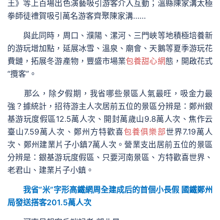
王》等上百場出色演藝吸引游客介入互動；溫縣陳家溝太極
拳師徒禮賀吸引萬名游客齊聚陳家溝……
與此同時，周口、濮陽、漯河、三門峽等地積極培養新
的游玩增加點，延展冰雪、溫泉、廟會、天鵝等夏季游玩花
費鏈，拓展冬游產物，豐盛市場業
包養甜心網
態，開啟花式
“攬客”。
那么，除夕假期，我省哪些景區人氣最旺，吸金力最
強？據統計，招待游主人次居前五位的景區分辨是：鄭州銀
基游玩度假區12.5萬人次、開封萬歲山9.8萬人次、焦作云
臺山7.59萬人次、鄭州方特歡喜
包養俱樂部
世界7.19萬人
次、鄭州建業片子小鎮7萬人次。營業支出居前五位的景區
分辨是：銀基游玩度假區、只要河南景區、方特歡喜世界、
老君山、建業片子小鎮。
我省“米”字形高鐵網周全建成后的首個小長假 國鐵鄭州
局發送搭客201.5萬人次