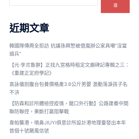
尋
近期文章
韓國隊傳周全拒訪 抗議孫興慜被億嵐辦公家具嘲“沒當
過兵”
【元·孛朮魯翀】正找九宮格時租定文廟碑記專輯之三：
《重建正定府學記》
袁詠儀剖腹台包養價格產3.6公斤男嬰 激動落淚孩子名
不決
【防森和診所體檢控疫情，龍口外行動】公路建養中間
聯防聯控，果斷打贏阻擊戰
韋帕襲港，噴鼻JIUYI俱意診所設計港地理臺發出本年
首個十號颶風信號