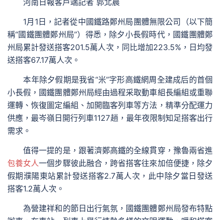
河南日報客戶端記者 郭北晨
1月1日，記者從中國鐵路鄭州局團體無限公司（以下簡
稱“國鐵團體鄭州局”）得悉，除夕小長假時代，國鐵團體鄭
州局累計發送搭客201.5萬人次，同比增加223.5%，日均發
送搭客67.17萬人次。
本年除夕假期是我省“米”字形高鐵網周全建成后的首個
小長假，國鐵團體鄭州局經由過程采取動車組長編組或重聯
運轉、恢復圖定編組、加開臨客列車等方法，精準分配運力
供應，最岑嶺日開行列車1127趟，最年夜限制知足搭客出行
需求。
值得一提的是，跟著濟鄭高鐵的全線貫穿，豫魯兩省進
包養女人
一個步驟彼此融合，跨省搭客往來加倍便捷，除夕
假期濮陽東站累計發送搭客2.7萬人次，此中除夕當日發送
搭客1.2萬人次。
為營建祥和的節日出行氣氛，國鐵團體鄭州局發布特點