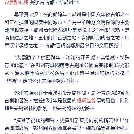
包養甜心網
映的“古商都、新鄭州”。
尋華夏之源，在商都跨年。鄭州是中國八年夜古都之一
和正在扶植的國度中間城市。作為中華晚期文明探源的主要
載體和支持，鄭州商代國都遺址是商湯王之“亳都”地點，是
商朝建都之地、王朝典制首創之地、青銅時期成熟之地、中
華漢字尋根之地。“商都”已成為鄭州最奪目的文明標識。
“太震動了！這回跨年，滿滿的汗青感、典禮感，特殊
有興趣義。”在鄭州商城國度考古遺址公園看完裸眼3D光影
秀、無人機年夜秀等扮演后，鄭州市平易近楊娟帶著孩子
“轉場”，離開鄭州文廟撞鐘迎新年。
鄭州文廟始建于東漢明帝永閏年間，是汗青長久的祭孔
古剎和書院。撞鐘迎新年是我國的
短期包養
傳統風俗，陣陣
鐘聲是對過往的離別，也是對將來的期許。
“撞響了祝願的鐘聲，更撞出了奮勇向前的精氣神！”作
為撞鐘嘉賓，鄭州圓方團體黨委書記、總裁薛榮難掩衝動之