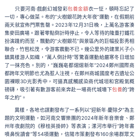
只要河南·戲劇幻城發彩
包養金額
衣一怔，頓時忘記了
一切，專心做菜。布的“火樹銀花跨大年夜”運動，在假期前
兩天就宣佈門票售罄。2023年12月31日晚，上萬名游客湊
集麥田廣場。跟著零點倒計時停止，令人等待的隆重打鐵花
扮演踐約而至，飄動的“火樹銀花”與景區內的巨幅投影秀相
聯合，竹苞松茂，令游客震動不已。幾公里外的建業片子小
鎮異樣游人如織，“萬人倒計時”等驚喜運動給嚴寒冬日增加
了一抹亮色。別的，“巍巍亳都熠熠新年”2024鄭州國際商
都跨年文明節也尤為惹人注視，在鄭州商城國度考古遺址公
園裸眼3D光影秀中，可逼真感觸感染商代城垣和宮殿氣概
磅礴，吸引著有數游客前來奔赴一場商代城墻下
包養
的“跨
年之約”。
異樣，各地也謀劃發布了一系列以“迎新年·慶除夕”為主
題的文明運動，如河南交響樂團的2024年新年音樂會、鄭
州年夜劇院的《穆桂英掛帥》等表演；漯河市舉行“跨年書
噴鼻悅讀會”等54項運動，信陽市策劃發布160余場群眾文