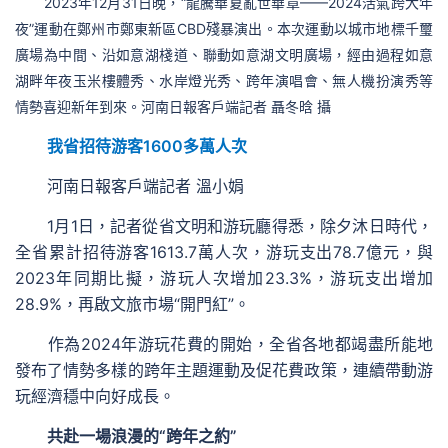
2023年12月31日晚，“龍騰華夏亂世華章——2024活氣跨大年
夜”運動在鄭州市鄭東新區CBD殘暴演出。本次運動以城市地標千璽
廣場為中間、沿如意湖棧道、聯動如意湖文明廣場，經由過程如意
湖畔年夜玉米樓體秀、水岸燈光秀、跨年演唱會、無人機扮演秀等
情勢喜迎新年到來。河南日報客戶端記者 聶冬晗 攝
我省招待游客1600多萬人次
河南日報客戶端記者 溫小娟
1月1日，記者從省文明和游玩廳得悉，除夕沐日時代，
全省累計招待游客1613.7萬人次，游玩支出78.7億元，與
2023年同期比擬，游玩人次增加23.3%，游玩支出增加
28.9%，再啟文旅市場“開門紅”。
作為2024年游玩花費的開始，全省各地都竭盡所能地
發布了情勢多樣的跨年主題運動及促花費政策，連續帶動游
玩經濟穩中向好成長。
共赴一場浪漫的“跨年之約”