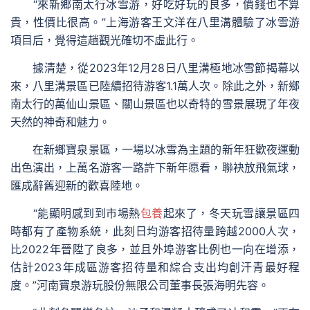
“來新鄉南太行冰雪游，好吃好玩的良多，價錢也不算
貴，性價比很高。”上海游客王文洋在八里溝體驗了冰雪游
項目后，覺得這趟觀光確切不虛此行。
據清楚，從2023年12月28日八里溝極地冰雪節揭幕以
來，八里溝景區已陸續招待游客1.1萬人次。除此之外，新鄉
南太行的萬仙山景區、關山景區也以奇特的雪景展現了年夜
天然的神奇和魅力。
在新鄉寶泉景區，一場以冰雪為主題的新年狂歡夜運動
出色演出，上萬名游客一路許下新年愿看，聯袂放飛氣球，
匯成辭舊迎新的歡喜陸地。
“能顯明感到到市場熱
包養
起來了，冬天玩雪讓景區四
時都有了產物系統，此刻日均游客招待量跨越2000人次，
比2022年晉陞了良多，並且外埠游客比例也一向在增添，
估計2023年成區游客招待量和綜合支出均創汗青最好程
度。”河南寶泉游玩股份無限公司董事長張海明先容。