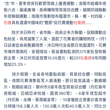
“吉”市、夏季夜宵狂歡節等線上優惠運動；洛陽市組織年夜
衛六合、萬達廣場、泉舜購物等貿易綜合體，展開同城聯動
年夜聯銷運動；南陽市策劃發布籠罩市、縣、鄉、村四級，
包養
具有濃濃中國味的“雙節”促花費運動
包養網
……
除夕沐日時代，省市縣、政商企多方聯動，促銷運動出
色紛呈，有用凝集了人氣，激起了花費者的購物熱忱。1月1
日誌者從省商務廳得悉，沐日時代全省節日氛圍濃烈，花費
市場供需兩旺、安穩增加。我省重點監測的375家批發和餐
飲企業，沐日共完成發賣10.05億元，較201
包養網
9年同期
增加25.3%。
除夕假期，全省各地重點商圈、貿易綜合體、特點街
區、夜間花費湊集區等人潮涌動，節日氣氛滿滿。數據顯
示，假期前兩日，鄭州市9家年夜型貿易綜合體（丹尼斯年
夜衛城、亞細亞卓悅城、國貿360等）、6家年夜型超市
（丹尼斯、永輝、華潤萬家等）、10家餐飲企業累計客流量
分辨達158.3萬人次、130.8萬人次和40.5萬人次，同比分