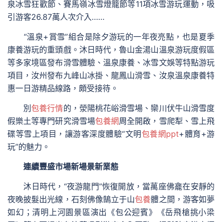
泉冰雪狂歡節、賽馬嶺冰雪燈籠節等11項冰雪游玩運動，吸
引游客26.87萬人次介入……
“溫泉+賞雪”組合是除夕游玩的一年夜亮點，也是夏季
康養游玩的重頭戲。沐日時代，魯山金湯山溫泉游玩度假區
等多家境區發布滑雪體驗、溫泉康養、冰雪文娛等特點游玩
項目，汝州發布九峰山冰掛、龍鳳山滑雪、汝泉溫泉康養特
惠一日游精品線路，頗受接待。
別
包養行情
的，滎陽桃花峪滑雪場、欒川伏牛山滑雪度
假樂土等專門研究滑雪場
包養網
周全開啟，雪爬犁、雪上飛
碟等雪上項目，讓游客深度體驗“文明
包養網ppt
+體育+游
玩”的魅力。
連續豐盛市場新場景新業態
沐日時代，“夜游龍門”恢復開放，當萬座佛龕在安靜的
夜晚披髮出光線，石刻佛像鵠立于山
包養
體之間，游客如夢
如幻；清明上河園景區演出《包公迎賓》《岳飛槍挑小梁