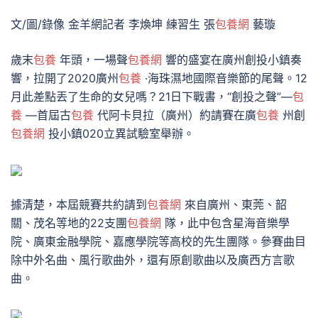
文/圖/錄像 金羊網記者 李煥坤 練習生 張
包養網
藝璇
歲末
包養
年頭，一場聲
包養網
響的盛宴在廣州創投小鎮奏
響，拉開了2020廣州
包養
·海珠濕地國際音樂節的尾聲。12
月此差點丟了生命的女兒嗎？21日下戰書，“創投之聲”—
包
養
—首屆古
包養
代阿卡貝拉（廣州）約請賽在廣
包養
州創
包養網
投小鎮020立異試驗室舉辦。
據清楚，本屆競賽共約請到
包養網
來自廣州、東莞、韶
關、茂名等地的22支團
包養網
隊，此中包含星海音樂學
院、廣東金融學院、嘉應學院等高校的先生團隊。參賽曲目
除中外名曲、風行歌曲外，還有原創歌曲以及廣西方言歌
曲。