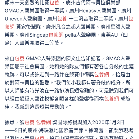
顛末一天劇烈的比賽
包養
，廣州古代阿卡貝拉俱樂部
GMAC人聲樂團取得一等獎，廣州Hexasy人聲樂團、廣州
Uneven人聲樂團、廣州
包養
十二汎音取得二等獎，廣州
包
養網
黃家後輩隊、廣州凡音之起人聲樂團、廣州星頌人聲
樂團、廣州Singcap
包養網
pella人聲樂團、東莞AU（凹
烏）人聲樂團取得三等獎。
來自
包養
GMAC人聲樂團的陳文佳告知記者，GMAC人聲
樂團屬于社會集團，她和她的隊友們都有著各自分歧的生涯
軌跡，可以或許走到一路并在競賽中得獎
包養網
，恰是由
於對阿卡貝拉的酷愛。“我們每小我都有著分歧的成分，所
以大師能有時光湊在一路排演長短常難的，可是聽到我們可
以經由過程人聲往模擬各類各樣的聲響從而構
包養網
成旋
律，我感到這長短常震動的。”
據悉，獲
包養
包養網
獎團隊將餐與加入2020年1月3日
——5日的廣州·海珠濕地國際音樂節。據流露，音樂節現場
以濕地為舞臺
包養
，設有中間舞臺扮演區、音樂互動區、文