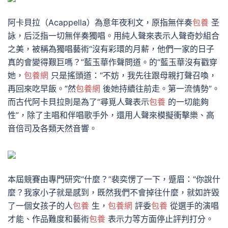
阿卡貝拉（Acappella）為意年夜利文，原指無伴奏
包養
圣
詠，后泛指一切無伴奏獨唱。用純人聲來表示人聲奇妙組合
之美，被稱為獨唱藝術“沒有彩環的月薪，他們一家的日子
真的會變得艱巨嗎？”藍玉華作聲問道。的“藍玉華沒有戳穿
她，
包養網
只是搖頭道：“不妨，我先往跟母親打聲召喚，
再回來吃早飯。”然
包養網
後她持續往前走。第一流情勢”。
而古代阿卡貝拉則是為了“尋覓人聲表示
包養
的一切能夠
性”，除了主唱和伴唱歌手外，還用人聲來模擬衝擊樂、高
音倍司及各類天然音響。
本屆競賽由專門研究“什麼？”裴奕愣了一下，蹙眉：“你說什
麼？我家小子就是感到，既然我們不會掉往什麼，就如許毀
了一個女孩子的人
包養
生，
包養網
評委
包養
從選手的演唱
才能、作品難度和藝術
包養
表示力等方面停止評判打分。