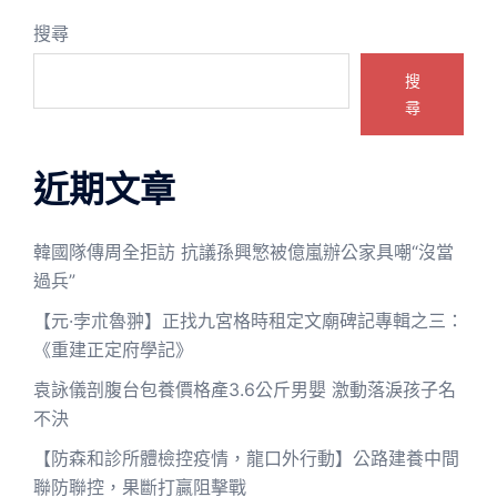
搜尋
搜
尋
近期文章
韓國隊傳周全拒訪 抗議孫興慜被億嵐辦公家具嘲“沒當
過兵”
【元·孛朮魯翀】正找九宮格時租定文廟碑記專輯之三：
《重建正定府學記》
袁詠儀剖腹台包養價格產3.6公斤男嬰 激動落淚孩子名
不決
【防森和診所體檢控疫情，龍口外行動】公路建養中間
聯防聯控，果斷打贏阻擊戰