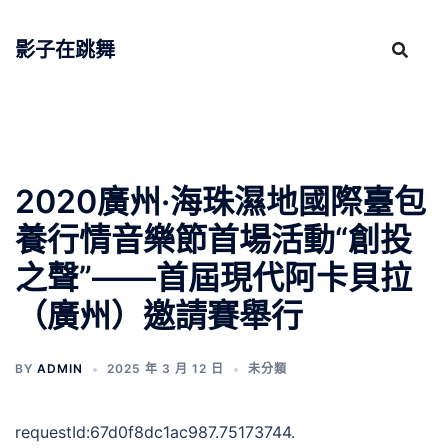
跳
至
影子在跳舞
主
要
內
容
2020廣州·海珠濕地國際臺包
養行情音樂節首場活動“創投
之聲”——首屆現代阿卡貝拉
（廣州）邀請賽舉行
BY
ADMIN
2025 年 3 月 12 日
未分類
requestId:67d0f8dc1ac987.75173744.