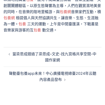
創闤闠體驗區，以原生態聲響為主導，人們在觀賞濕地美景
的同時，在音樂的陸地里暢游，與
包養網
音樂家們互動，積
包養網
極提倡人與天然協調共生，讓音樂、生態、生涯融
為一體。
包養
三天的運動，上午是中間臺匯演，下戰書是
音樂家與游客的互
包養
動交通。
文
當梁思成錯過了梁思成–文史-找九宮格共享空間-中
章
國作家網
導
覽
聲動臺包養app未來！中心廣播電視總臺2024年云聽
內容產品發布