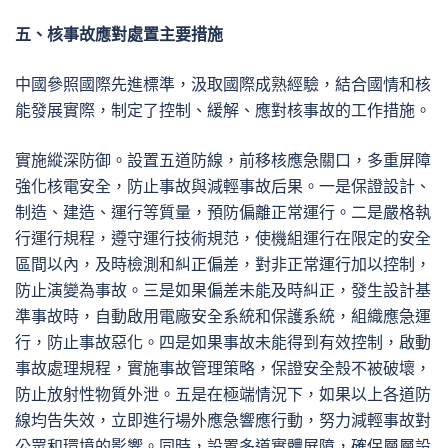
五、核事故應對處置主要措施
中國參照國際先進標準，汲取國際成熟經驗，結合國情和核
能發展實際，制定了控制、緩解、應對核事故的工作措施。
實施縱深防御。設置五道防線，前移核應急關口，多重屏障
強化核電安全，防止事故與減輕事故后果。一是保證設計、
制造、建造、運行等質量，預防偏離正常運行。二是嚴格執
行運行規程，遵守運行技術規范，使機組運行在限定的安全
區間以內，及時檢測和糾正偏差，對非正常運行加以控制，
防止演變為事故。三是如果偏差未能及時糾正，發生設計基
準事故時，自動啟用電廠安全系統和保護系統，組織應急運
行，防止事故惡化。四是如果事故未能得到有效控制，啟動
事故處理規程，實施事故管理策略，保證安全殼不被破壞，
防止放射性物質外泄。五是在極端情況下，如果以上各道防
線均告失效，立即進行場外應急響應行動，努力減輕事故對
公眾和環境的影響。同時，設置多道實體屏障，確保層層設