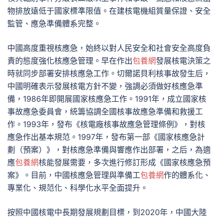
物排放遠低于國家標準限值。在建核電機組質量保證、安全
監管、應急準備體系完整。
中國高度重視核應急，始終以對人民安全和社會安全高度負
責的態度強化核應急管理。早在作出
包養網
發展核電決策之
時就同步部署安排核應急工作。切爾諾貝利核事故發生后，
中國明確表示發展核電方針不變，強調必須做好核應急準
備，1986年即開展國家核應急工作。1991年，成立國家核
事故應急委員會，統籌協調全國核事故應急準備和救援工
作。1993年，發布《核電廠核事故應急管理條例》，對核
應急作出基本規范。1997年，發布第一部《國家核應急計
劃（預案）》，對核應急準備與響應作出部署，之后，為適
應
包養網
核能發展需要，多次進行修訂形成《國家核應急預
案》。目前，中國核應急管理與準備工
包養網
作的體系化、
專業化、規范化、科學化水平全面提升。
按照中國核電中長期發展規劃目標，到2020年，中國大陸