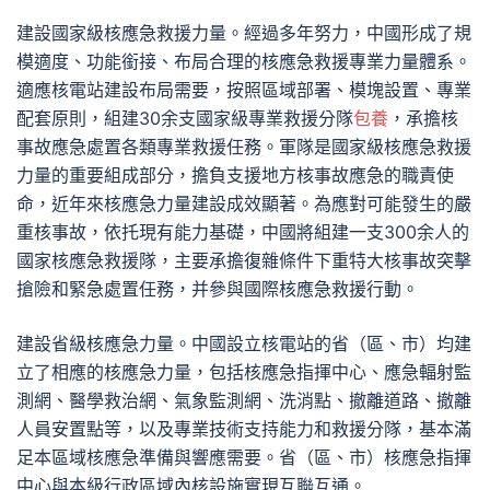
建設國家級核應急救援力量。經過多年努力，中國形成了規
模適度、功能銜接、布局合理的核應急救援專業力量體系。
適應核電站建設布局需要，按照區域部署、模塊設置、專業
配套原則，組建30余支國家級專業救援分隊
包養
，承擔核
事故應急處置各類專業救援任務。軍隊是國家級核應急救援
力量的重要組成部分，擔負支援地方核事故應急的職責使
命，近年來核應急力量建設成效顯著。為應對可能發生的嚴
重核事故，依托現有能力基礎，中國將組建一支300余人的
國家核應急救援隊，主要承擔復雜條件下重特大核事故突擊
搶險和緊急處置任務，并參與國際核應急救援行動。
建設省級核應急力量。中國設立核電站的省（區、市）均建
立了相應的核應急力量，包括核應急指揮中心、應急輻射監
測網、醫學救治網、氣象監測網、洗消點、撤離道路、撤離
人員安置點等，以及專業技術支持能力和救援分隊，基本滿
足本區域核應急準備與響應需要。省（區、市）核應急指揮
中心與本級行政區域內核設施實現互聯互通。