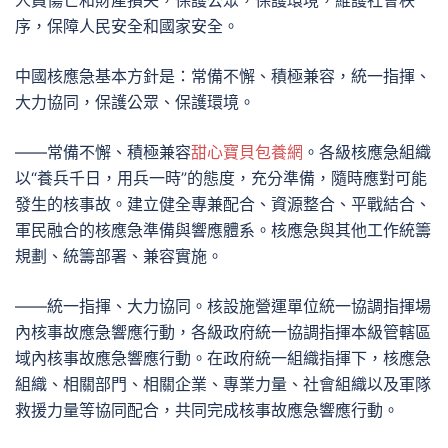
人員傷亡和財產損失，保護公眾，保護環境，維護社會秩
序，保障人民安全和國家安全。
中國核應急基本方針是：常備不懈、積極兼容，統一指揮、
大力協同，保護公眾、保護環境。
——常備不懈、積極兼容
甜心寶貝包養網
。各級核應急組織
以“養兵千日，用兵一時”的態度，充分準備，隨時應對可能
發生的核事故。建立健全專兼配合、資源整合、平戰結合、
軍民融合的核應急準備與響應體系。核應急與其他工作統籌
規劃、統籌部署、兼容實施。
——統一指揮、大力協同。核設施營運單位統一協調指揮場
內核事故應急響應行動，各級政府統一協調指揮本級管轄區
域內核事故應急響應行動。在政府統一組織指揮下，核應急
組織、相關部門、相關企業、專業力量、社會組織以及軍隊
救援力量等協同配合，共同完成核事故應急響應行動。