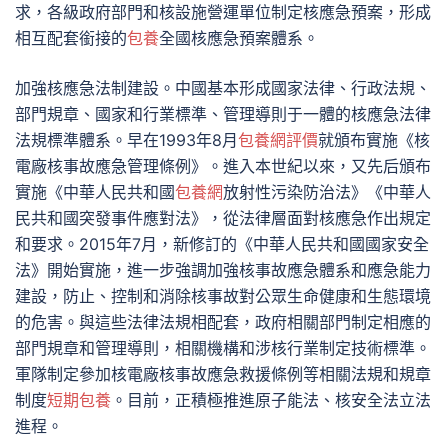
求，各級政府部門和核設施營運單位制定核應急預案，形成
相互配套銜接的
包養
全國核應急預案體系。
加強核應急法制建設。中國基本形成國家法律、行政法規、
部門規章、國家和行業標準、管理導則于一體的核應急法律
法規標準體系。早在1993年8月
包養網評價
就頒布實施《核
電廠核事故應急管理條例》。進入本世紀以來，又先后頒布
實施《中華人民共和國
包養網
放射性污染防治法》《中華人
民共和國突發事件應對法》，從法律層面對核應急作出規定
和要求。2015年7月，新修訂的《中華人民共和國國家安全
法》開始實施，進一步強調加強核事故應急體系和應急能力
建設，防止、控制和消除核事故對公眾生命健康和生態環境
的危害。與這些法律法規相配套，政府相關部門制定相應的
部門規章和管理導則，相關機構和涉核行業制定技術標準。
軍隊制定參加核電廠核事故應急救援條例等相關法規和規章
制度
短期包養
。目前，正積極推進原子能法、核安全法立法
進程。