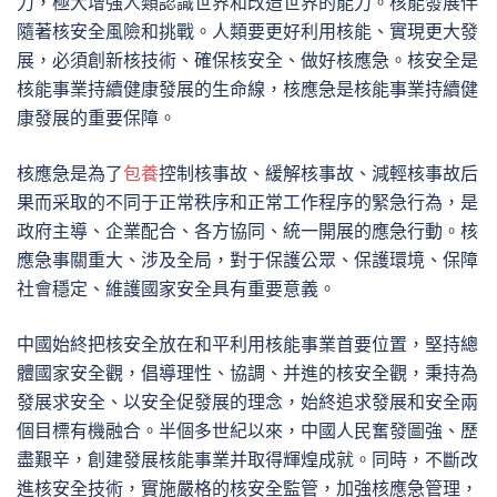
力，極大增強人類認識世界和改造世界的能力。核能發展伴
隨著核安全風險和挑戰。人類要更好利用核能、實現更大發
展，必須創新核技術、確保核安全、做好核應急。核安全是
核能事業持續健康發展的生命線，核應急是核能事業持續健
康發展的重要保障。
核應急是為了
包養
控制核事故、緩解核事故、減輕核事故后
果而采取的不同于正常秩序和正常工作程序的緊急行為，是
政府主導、企業配合、各方協同、統一開展的應急行動。核
應急事關重大、涉及全局，對于保護公眾、保護環境、保障
社會穩定、維護國家安全具有重要意義。
中國始終把核安全放在和平利用核能事業首要位置，堅持總
體國家安全觀，倡導理性、協調、并進的核安全觀，秉持為
發展求安全、以安全促發展的理念，始終追求發展和安全兩
個目標有機融合。半個多世紀以來，中國人民奮發圖強、歷
盡艱辛，創建發展核能事業并取得輝煌成就。同時，不斷改
進核安全技術，實施嚴格的核安全監管，加強核應急管理，