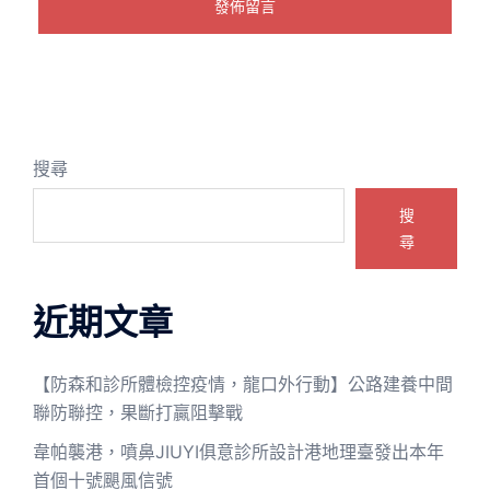
搜尋
搜
尋
近期文章
【防森和診所體檢控疫情，龍口外行動】公路建養中間
聯防聯控，果斷打贏阻擊戰
韋帕襲港，噴鼻JIUYI俱意診所設計港地理臺發出本年
首個十號颶風信號