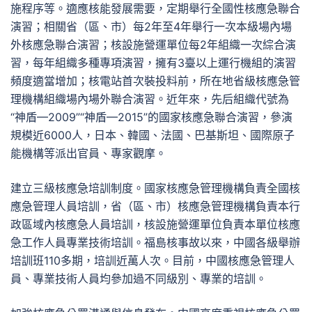
施程序等。適應核能發展需要，定期舉行全國性核應急聯合
演習；相關省（區、市）每2年至4年舉行一次本級場內場
外核應急聯合演習；核設施營運單位每2年組織一次綜合演
習，每年組織多種專項演習，擁有3臺以上運行機組的演習
頻度適當增加；核電站首次裝投料前，所在地省級核應急管
理機構組織場內場外聯合演習。近年來，先后組織代號為
“神盾—2009”“神盾—2015”的國家核應急聯合演習，參演
規模近6000人，日本、韓國、法國、巴基斯坦、國際原子
能機構等派出官員、專家觀摩。
建立三級核應急培訓制度。國家核應急管理機構負責全國核
應急管理人員培訓，省（區、市）核應急管理機構負責本行
政區域內核應急人員培訓，核設施營運單位負責本單位核應
急工作人員專業技術培訓。福島核事故以來，中國各級舉辦
培訓班110多期，培訓近萬人次。目前，中國核應急管理人
員、專業技術人員均參加過不同級別、專業的培訓。