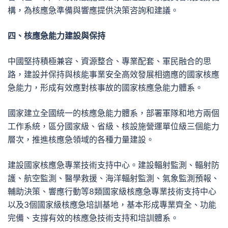
構，為核應急準備與響應提供決策咨詢和建議。
四、核應急能力建設與保持
中國堅持積極兼容、資源整合、專業配套、軍民融合的思
路，建設并保持與核能事業安全高效發展相適應的國家核應
急能力，形成有效應對核事故的國家核應急能力體系。
國家建立全國統一的核應急能力體系，部署軍隊和地方兩個
工作系統，區分國家級、省級、核設施營運單位級三個能力
層次，推進核應急領域的各種力量建設。
建設國家核應急專業技術支持中心。建設輻射監測、輻射防
護、航空監測、醫學救援、海洋輻射監測、氣象監測預報、
輔助決策、響應行動等8類國家級核應急專業技術支持中心
以及3個國家級核應急培訓基地，基本形成專業齊全、功能
完備、支撐有效的核應急技術支持和培訓體系。