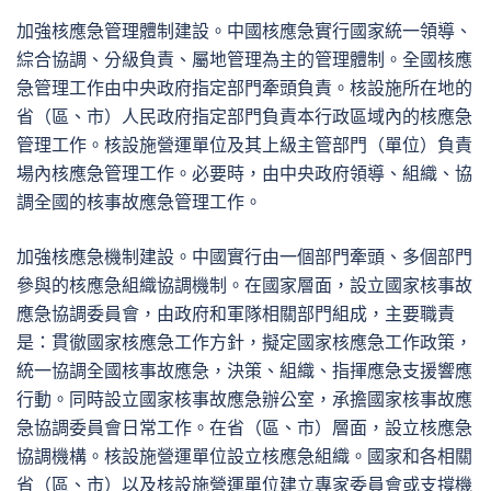
加強核應急管理體制建設。中國核應急實行國家統一領導、
綜合協調、分級負責、屬地管理為主的管理體制。全國核應
急管理工作由中央政府指定部門牽頭負責。核設施所在地的
省（區、市）人民政府指定部門負責本行政區域內的核應急
管理工作。核設施營運單位及其上級主管部門（單位）負責
場內核應急管理工作。必要時，由中央政府領導、組織、協
調全國的核事故應急管理工作。
加強核應急機制建設。中國實行由一個部門牽頭、多個部門
參與的核應急組織協調機制。在國家層面，設立國家核事故
應急協調委員會，由政府和軍隊相關部門組成，主要職責
是：貫徹國家核應急工作方針，擬定國家核應急工作政策，
統一協調全國核事故應急，決策、組織、指揮應急支援響應
行動。同時設立國家核事故應急辦公室，承擔國家核事故應
急協調委員會日常工作。在省（區、市）層面，設立核應急
協調機構。核設施營運單位設立核應急組織。國家和各相關
省（區、市）以及核設施營運單位建立專家委員會或支撐機