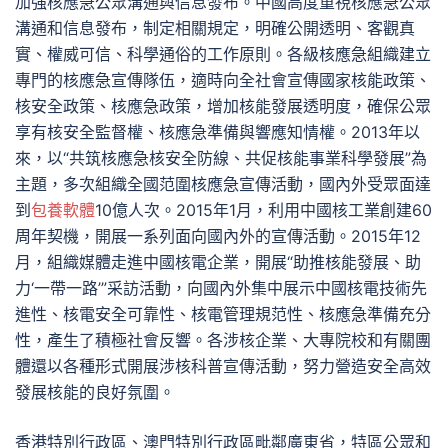
加強核應急公眾溝通與信息發布。中國高度重視核應急公眾
溝通和信息發布，制定相關規定，明確公開透明、客觀真
實、權威可信、科學通俗的工作原則。各級核應急組織建立
專門的核應急宣傳隊伍，適時向全社會宣傳國家核能政策、
核安全政策、核應急政策，增加核能發展透明度，確保公眾
享有核安全監督權、核應急準備與響應知情權。2013年以
來，以“共筑核應急核安全防線、共促核能事業科學發展”為
主題，多次組織全國范圍核應急宣傳活動，國內外受眾面達
到
包養軟體
10億人次。2015年1月，利用中國核工業創建60
周年契機，開展一系列面向國內外的宣傳活動。2015年12
月，組織媒體走進中國核電企業，開展“助推核能發展、助
力‘一帶一路’”采訪活動，向國內外集中展示中國核電技術先
進性、核電安全可靠性、核電管理規范性、核應急準備充分
性，產生了積極社會反響。各涉核企業、大專院校和有關團
體還以各種形式開展涉核科普宣傳活動，努力營造安全高效
發展核能的良好氛圍。
香港特別行政區、澳門特別行政區毗鄰廣東省，特區公眾和