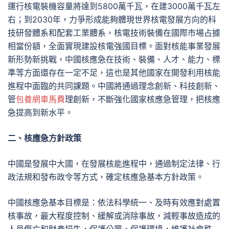
運行核電裝機容量將達到5800萬千瓦，在建3000萬千瓦左
右；到2030年，力爭形成能夠體現世界核電發展方向的科
技研發體系和配套工業體系，核電技術裝備在國際市場占據
相當份額，全面實現建設核電強國目標。面對核能事業發展
新形勢新挑戰，中國核應急在技術、裝備、人才、能力、標
準等方面還存在一定不足，這也是其他國家在開發利用核能
進程中面臨的共同課題。中國將通過理念創新、科技創新、
管
包養網車馬費
理創新，不斷強化國家核應急管理，把核應
急提高到新水平。
二、核應急方針政策
中國是發展中大國，在發展核能進程中，通過制定法律、行
政法規和發布政令等方式，確定核應急基本方針政策。
中國核應急基本目標是：依法科學統一、及時有效應對處置
核事故，最大程度控制、緩解或消除事故，減輕事故造成的