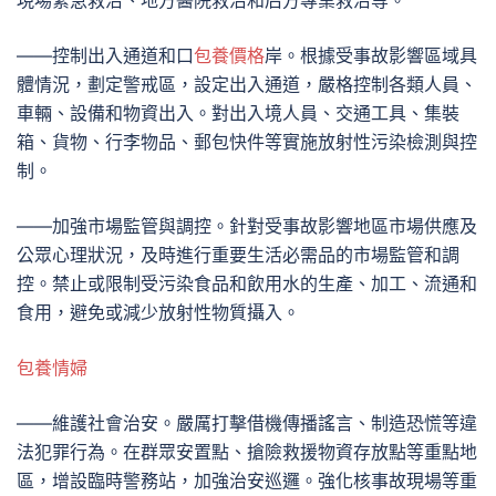
現場緊急救治、地方醫院救治和后方專業救治等。
——控制出入通道和口
包養價格
岸。根據受事故影響區域具
體情況，劃定警戒區，設定出入通道，嚴格控制各類人員、
車輛、設備和物資出入。對出入境人員、交通工具、集裝
箱、貨物、行李物品、郵包快件等實施放射性污染檢測與控
制。
——加強市場監管與調控。針對受事故影響地區市場供應及
公眾心理狀況，及時進行重要生活必需品的市場監管和調
控。禁止或限制受污染食品和飲用水的生產、加工、流通和
食用，避免或減少放射性物質攝入。
包養情婦
——維護社會治安。嚴厲打擊借機傳播謠言、制造恐慌等違
法犯罪行為。在群眾安置點、搶險救援物資存放點等重點地
區，增設臨時警務站，加強治安巡邏。強化核事故現場等重