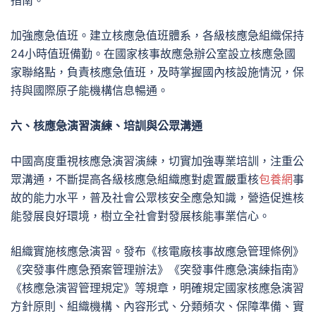
指南。
加強應急值班。建立核應急值班體系，各級核應急組織保持
24小時值班備勤。在國家核事故應急辦公室設立核應急國
家聯絡點，負責核應急值班，及時掌握國內核設施情況，保
持與國際原子能機構信息暢通。
六、核應急演習演練、培訓與公眾溝通
中國高度重視核應急演習演練，切實加強專業培訓，注重公
眾溝通，不斷提高各級核應急組織應對處置嚴重核
包養網
事
故的能力水平，普及社會公眾核安全應急知識，營造促進核
能發展良好環境，樹立全社會對發展核能事業信心。
組織實施核應急演習。發布《核電廠核事故應急管理條例》
《突發事件應急預案管理辦法》《突發事件應急演練指南》
《核應急演習管理規定》等規章，明確規定國家核應急演習
方針原則、組織機構、內容形式、分類頻次、保障準備、實