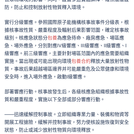
防，防止和控制放射性物質釋入環境。
實行分級響應。參照國際原子能機構核事故事件分級表，根
據核事故性質、嚴重程度及輻射后果影響范圍，確定核事故
級別。核應急狀態分
包養
為應急待命、廠房應急、場區應
急、場外應急，分別對應Ⅳ級響應、Ⅲ級響應、Ⅱ級響應、Ⅰ
級響應。前三級響應，主要針對場區范圍內的應急需要組織
實施。當出現或可能出現向環境
包養合約
釋放大量放射性物
質，事故后果超越場區邊界并可能嚴重危及公眾健康和環境
安全時，進入場外應急，啟動Ⅰ級響應。
部署響應行動。核事故發生后，各級核應急組織根據事故性
質和嚴重程度，實施以下全部或部分響應行動。
——迅速緩解控制事故。立即組織專業力量、裝備和物資等
開展工程搶險，緩解并控制事故，努力使核設施恢復到安全
狀態，防止或減少放射性物質向環境釋放。