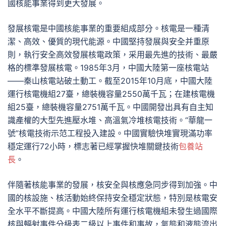
國核能事業得到更大發展。
發展核電是中國核能事業的重要組成部分。核電是一種清
潔、高效、優質的現代能源。中國堅持發展與安全并重原
則，執行安全高效發展核電政策，采用最先進的技術、最嚴
格的標準發展核電。1985年3月，中國大陸第一座核電站
——秦山核電站破土動工。截至2015年10月底，中國大陸
運行核電機組27臺，總裝機容量2550萬千瓦；在建核電機
組25臺，總裝機容量2751萬千瓦。中國開發出具有自主知
識產權的大型先進壓水堆、高溫氣冷堆核電技術。“華龍一
號”核電技術示范工程投入建設。中國實驗快堆實現滿功率
穩定運行72小時，標志著已經掌握快堆關鍵技術
包養站
長
。
伴隨著核能事業的發展，核安全與核應急同步得到加強。中
國的核設施、核活動始終保持安全穩定狀態，特別是核電安
全水平不斷提高。中國大陸所有運行核電機組未發生過國際
核與輻射事件分級表二級以上事件和事故，氣態和液態流出