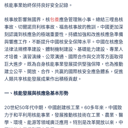
核能事業始終保持良好安全記錄。
核事故影響無國界，核
包養
應急管理無小事。總結三哩島核
事故、切爾諾貝利核事故、福島核事故的教訓，中國更加深
刻認識到核應急的極端重要性，持續加強和改進核應急準備
與響應工作，不斷提升中國核安全保障水平。中國在核應急
法律法規標準建設、體制機制建設、基礎能力建設、專業人
才培養、演習演練、公眾溝通、國際合作與交流等方面取得
巨大進步，既為自身核能事業發展提供堅強保障，也為推動
建立公平、開放、合作、共贏的國際核安全應急體系，促進
人類共享核能發展成果作出積極貢獻。
一、核能發展與核應急基本形勢
20世紀50年代中期，中國創建核工業。60多年來，中國致
力于和平利用核能事業，發展推動核技術在工業、農業、醫
學、環境、能源等領域廣泛應用。特別是改革開放以來，中