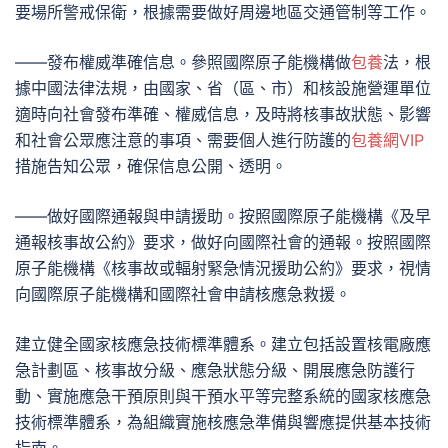
要場所警戒保衛，根據需要做好周邊地區交通管制等工作。
——發布權威準確信息。參照國際原子能機構做
包養
法，根
據中國法律法規，由國家、省（區、市）和核設施營運單位
適時向社會發布準確、權威信息，及時將核事故狀態、影響
和社會公眾應注意的事項、需要個人進行防護的
包養網VIP
措施告知公眾，確保信息公開、透明。
——做好國際通報與申請援助。按照國際原子能機構《及早
通報核事故公約》要求，做好向國際社會的通報。按照國際
原子能機構《核事故或輻射緊急情況援助公約》要求，視情
向國際原子能機構和國際社會申請核應急救援。
建立健全國家核應急技術標準體系。建立包括設置核電廠應
急計劃區、核事故分級、應急狀態分級、開展應急防護行
動、實施應急干預原則與干預水平等完整系統的國家核應急
技術標準體系，為組織實施核應急準備與響應提供基本技術