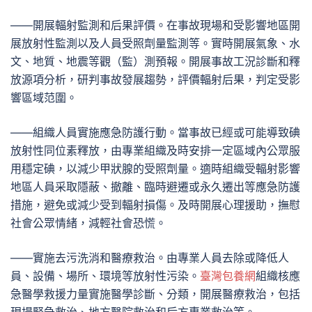
——開展輻射監測和后果評價。在事故現場和受影響地區開
展放射性監測以及人員受照劑量監測等。實時開展氣象、水
文、地質、地震等觀（監）測預報。開展事故工況診斷和釋
放源項分析，研判事故發展趨勢，評價輻射后果，判定受影
響區域范圍。
——組織人員實施應急防護行動。當事故已經或可能導致碘
放射性同位素釋放，由專業組織及時安排一定區域內公眾服
用穩定碘，以減少甲狀腺的受照劑量。適時組織受輻射影響
地區人員采取隱蔽、撤離、臨時避遷或永久遷出等應急防護
措施，避免或減少受到輻射損傷。及時開展心理援助，撫慰
社會公眾情緒，減輕社會恐慌。
——實施去污洗消和醫療救治。由專業人員去除或降低人
員、設備、場所、環境等放射性污染。
臺灣包養網
組織核應
急醫學救援力量實施醫學診斷、分類，開展醫療救治，包括