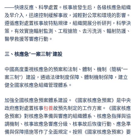
——快速反應、科學處置。核事故發生后，各級核應急組織
及早介入，迅速控制緩解事故，減輕對公眾和環境的影響。
遵循應對處置核事故特點規律，組織開展分析研判，科學決
策，有效實施輻射監測、工程搶險、去污洗消、輻射防護、
醫學救援等響應行動。
三、核應急“一案三制”建設
中國高度重視核應急的預案和法制、體制、機制（簡稱“一
案三制”）建設，通過法律制度保障、體制機制保障，建立
健全國家核應急組織管理體系。
加強全國核應急預案體系建設。《國家核應急預案》是中央
政府應對處置核事
包養
故預先制定的工作方案。《國家核應
急預案》對核應急準備與響應的組織體系、核應急指揮與協
調機制、核事故應急響應分級、核事故后恢復行動、應急準
備與保障措施等作了全面規定。按照《國家核應急預案》要