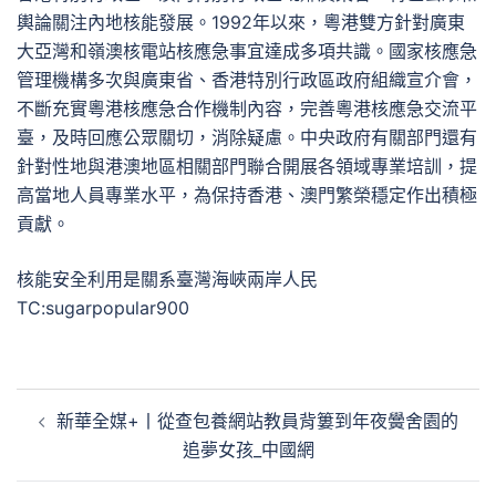
輿論關注內地核能發展。1992年以來，粵港雙方針對廣東
大亞灣和嶺澳核電站核應急事宜達成多項共識。國家核應急
管理機構多次與廣東省、香港特別行政區政府組織宣介會，
不斷充實粵港核應急合作機制內容，完善粵港核應急交流平
臺，及時回應公眾關切，消除疑慮。中央政府有關部門還有
針對性地與港澳地區相關部門聯合開展各領域專業培訓，提
高當地人員專業水平，為保持香港、澳門繁榮穩定作出積極
貢獻。
核能安全利用是關系臺灣海峽兩岸人民
TC:sugarpopular900
文
新華全媒+丨從查包養網站教員背簍到年夜黌舍園的
章
追夢女孩_中國網
導
覽