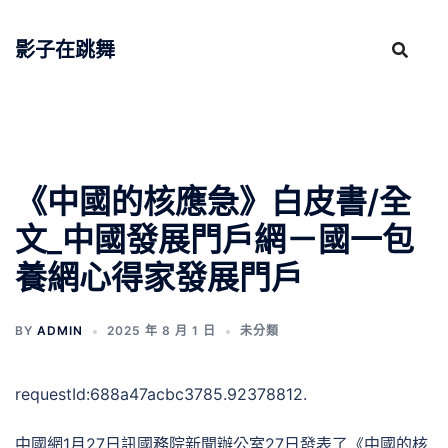
跳
至
影子在跳舞
主
要
內
容
《中國的核應急》白皮書/全
文_中國發展門戶網－國一包
養網心得家發展門戶
BY
ADMIN
2025 年 8 月 1 日
未分類
requestId:688a47acbc3785.92378812.
中國網1月27日訊國務院新聞辦公室27日發表了《中國的核