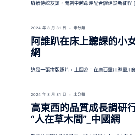
賡續傳統友誼，開創中越命運配合體建設新征程 [
2024 年 8 月 31 日
未分類
阿誰趴在床上聽課的小女
網
這是一張拼版照片，上圖為：在廣西靈川縣靈川鎮 
2024 年 8 月 31 日
未分類
高東西的品質成長調研
“人在草木間”_中國網