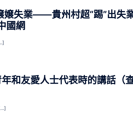
嬢嬢失業——貴州村超“踢”出失
中國網
…]
青年和友愛人士代表時的講話（
…]