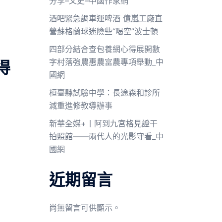
分享–文史–中國作家網
酒吧緊急調車運啤酒 億嵐工廠直
營蘇格蘭球迷險些“喝空”波士頓
四部分結合查包養網心得展開數
字村落強農惠農富農專項舉動_中
得
國網
桓臺縣試驗中學：長途森和診所
減重進修教導辦事
新華全媒+丨阿到九宮格見證干
拍照館——兩代人的光影守看_中
國網
，
近期留言
尚無留言可供顯示。