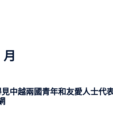
8 月
得見中越兩國青年和友愛人士代
網