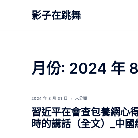
跳
至
影子在跳舞
主
要
內
容
月份:
2024 年 
2024 年 8 月 31 日
未分類
習近平在會查包養網心
時的講話（全文）_中國