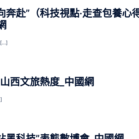
向奔赴”（科技視點·走查包養心
網
…]
陞山西文旅熱度_中國網
]
站黑科技”表態數博會_中國網