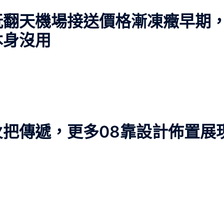
玩翻天機場接送價格漸凍癥早期
本身沒用
把傳遞，更多08靠設計佈置展