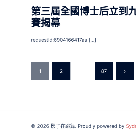
第三屆全國博士后立到
賽揭幕
requestId:6904166417aa […]
文
1
2
...
87
>
章
分
頁
© 2026 影子在跳舞. Proudly powered by
Syd