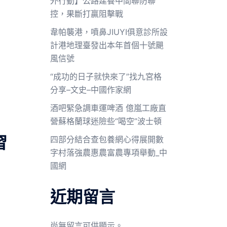
外行動】公路建養中間聯防聯
控，果斷打贏阻擊戰
韋帕襲港，噴鼻JIUYI俱意診所設
計港地理臺發出本年首個十號颶
風信號
“成功的日子就快來了”找九宮格
分享–文史–中國作家網
酒吧緊急調車運啤酒 億嵐工廠直
營蘇格蘭球迷險些“喝空”波士頓
習
四部分結合查包養網心得展開數
字村落強農惠農富農專項舉動_中
國網
近期留言
尚無留言可供顯示。