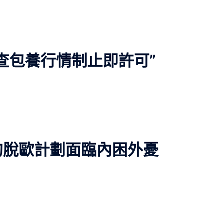
查包養行情制止即許可”
的脫歐計劃面臨內困外憂