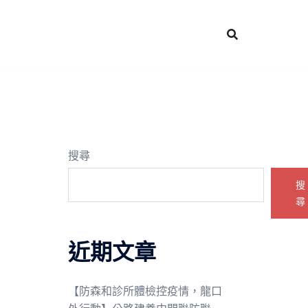
搜尋
搜
尋
近期文章
【防森和診所體檢控疫情，龍口