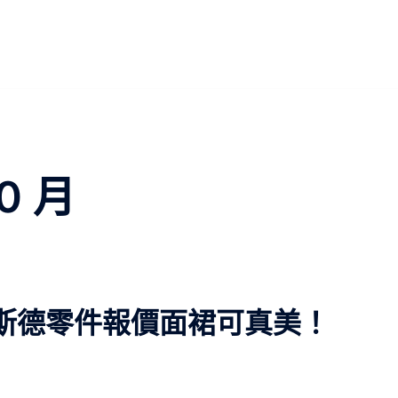
10 月
奧斯德零件報價面裙可真美！