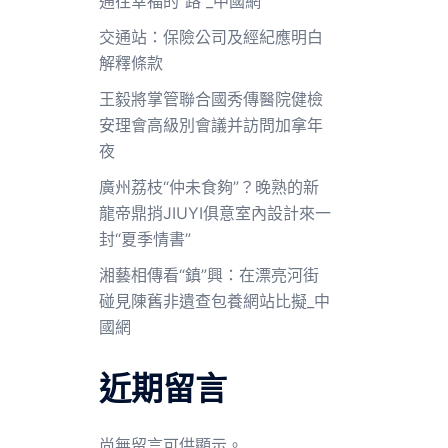
通往幸福的“路”_中國網
交通站：保險公司及經紀應明白
解釋條款
王毅將掌管聯合國秀傳醫院健檢
安理會高級別會議并訪問加拿年
夜
廣州荔枝“仲未食夠”？晚熟的新
龍帝鼎捎JIUYI俱意室內設計來一
封“夏季情書”
湘藝相傳看“鎮”興：在漂亮河街
碰見陳舊非遺查包養網站比擬_中
國網
近期留言
尚無留言可供顯示。