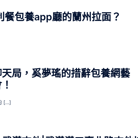
利餐包養app廳的蘭州拉面？
聊天局，奚夢瑤的措辭包養網藝
會！
[…]