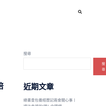
搜尋
搜
尋
培
近期文章
總書查包養經歷記兩會關心事丨