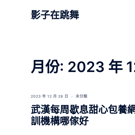
跳
至
影子在跳舞
主
要
內
容
月份:
2023 年 1
2023 年 12 月 28 日
未分類
武漢每周歇息甜心包養網
訓機構哪傢好