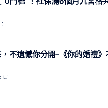
“0門檻”！社保滿6個月九宮格
…]
，不遺憾你分開–《你的婚禮》
[…]