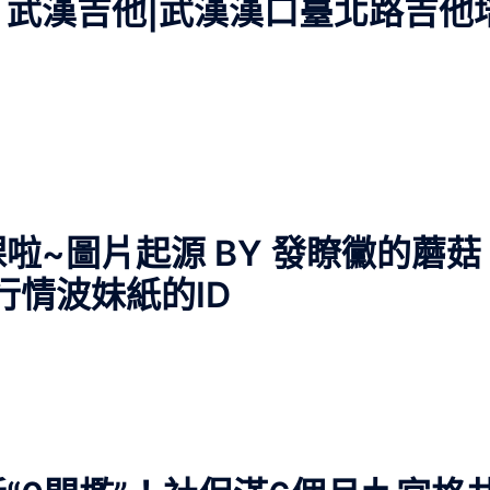
武漢吉他|武漢漢口臺北路吉他
啦~圖片起源 BY 發瞭黴的蘑菇
行情波妹紙的ID