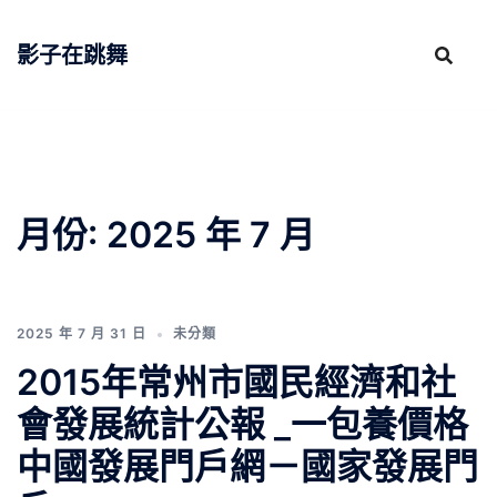
跳
至
影子在跳舞
主
要
內
容
月份:
2025 年 7 月
2025 年 7 月 31 日
未分類
2015年常州市國民經濟和社
會發展統計公報 _一包養價格
中國發展門戶網－國家發展門