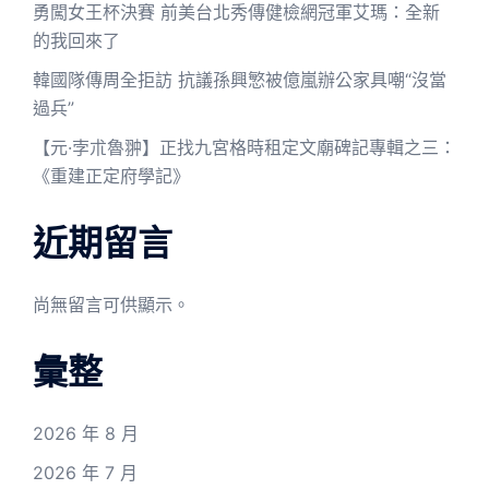
勇闖女王杯決賽 前美台北秀傳健檢網冠軍艾瑪：全新
的我回來了
韓國隊傳周全拒訪 抗議孫興慜被億嵐辦公家具嘲“沒當
過兵”
【元·孛朮魯翀】正找九宮格時租定文廟碑記專輯之三：
《重建正定府學記》
近期留言
尚無留言可供顯示。
彙整
2026 年 8 月
2026 年 7 月