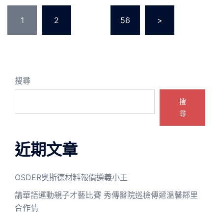
文
1
2
...
56
>
章
分
頁
搜尋
搜
尋
近期文章
OSDER奧斯德材料報價遵義小王
講華語運動親子才藝比賽 秀傳醫院巡檢傳遞溫馨鄰里
合作情