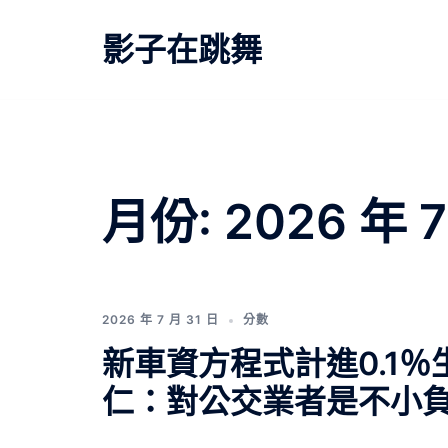
跳
至
影子在跳舞
主
要
內
容
月份:
2026 年 
2026 年 7 月 31 日
分數
新車資方程式計進0.1
仁：對公交業者是不小