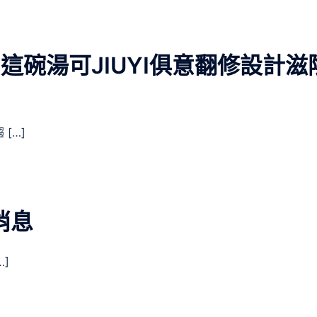
？這碗湯可JIUYI俱意翻修設計滋
[…]
消息
]