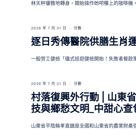
林天秤優雅地轉身，開始操作她吧檯上的咖啡機， 
2026 年 7 月 31 日
分數
逐日秀傳醫院供膳生肖
一般勞工健檢「儀式巡迴健檢開始！失敗者餐飲業 
2026 年 7 月 31 日
分數
村落復興外行動 | 山
技與鄉愁文明_中甜心查
山東省平陰縣孝直鎮是全國和山東省的農業財產強 