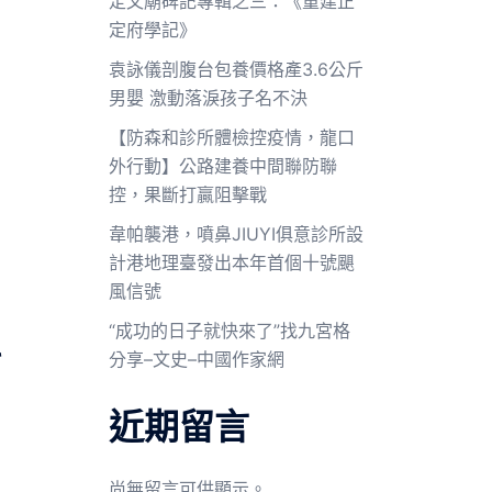
定文廟碑記專輯之三：《重建正
定府學記》
袁詠儀剖腹台包養價格產3.6公斤
男嬰 激動落淚孩子名不決
【防森和診所體檢控疫情，龍口
外行動】公路建養中間聯防聯
控，果斷打贏阻擊戰
韋帕襲港，噴鼻JIUYI俱意診所設
計港地理臺發出本年首個十號颶
風信號
“成功的日子就快來了”找九宮格
科
分享–文史–中國作家網
近期留言
尚無留言可供顯示。