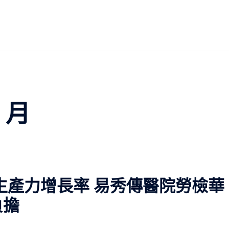
7 月
％生產力增長率 易秀傳醫院勞檢華
負擔