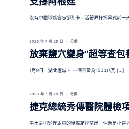
支撐阿根廷
沒有中國球迷會忘卻孔卡。活著界杯揭幕式前一天 
2026 年 7 月 29 日
分數
放棄鹽穴變身“超等查包
1月9日，湖北應城。 一個容量為1500兆瓦 […]
2026 年 7 月 29 日
分數
捷克總統秀傳醫院體檢
牛土豪則從悍馬車的後備箱裡拿出一個像是小巡迴 