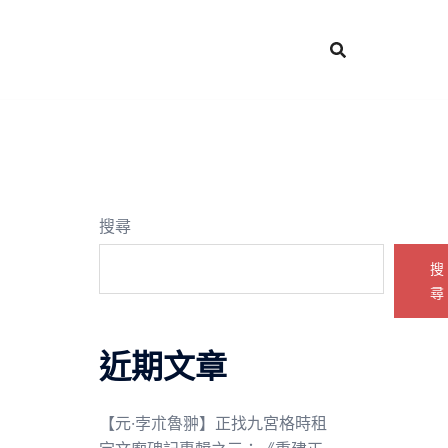
搜尋
搜
尋
近期文章
【元·孛朮魯翀】正找九宮格時租