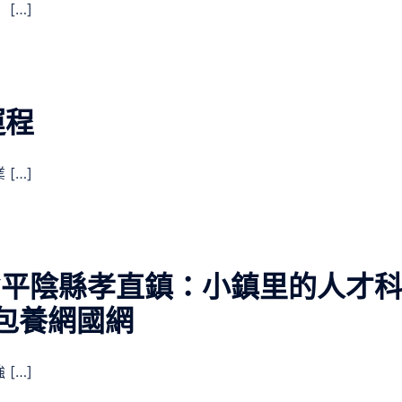
[…]
運程
[…]
東省平陰縣孝直鎮：小鎮里的人才
包養網國網
[…]