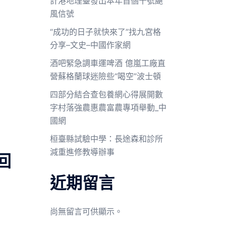
計港地理臺發出本年首個十號颶
風信號
“成功的日子就快來了”找九宮格
分享–文史–中國作家網
酒吧緊急調車運啤酒 億嵐工廠直
營蘇格蘭球迷險些“喝空”波士頓
四部分結合查包養網心得展開數
字村落強農惠農富農專項舉動_中
國網
桓臺縣試驗中學：長途森和診所
減重進修教導辦事
回
近期留言
尚無留言可供顯示。