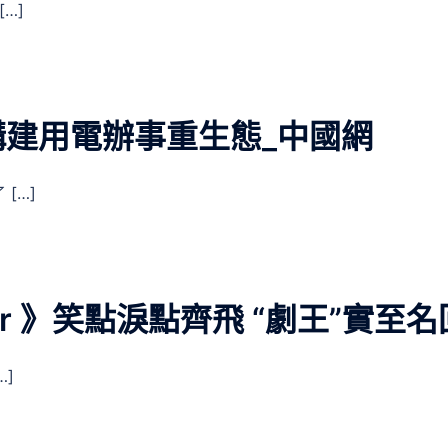
…]
建用電辦事重生態_中國網
[…]
r 》笑點淚點齊飛 “劇王”實至名
…]