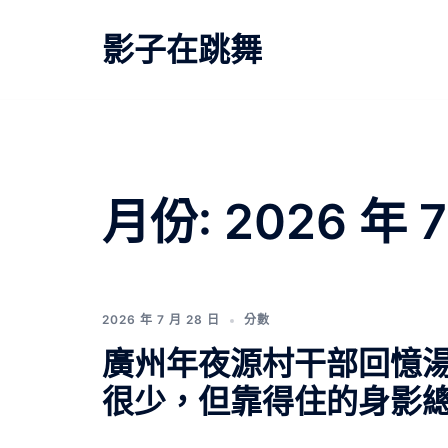
跳
至
影子在跳舞
主
要
內
容
月份:
2026 年 
2026 年 7 月 28 日
分數
廣州年夜源村干部回憶湯
很少，但靠得住的身影