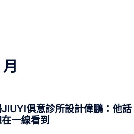
7 月
JIUYI俱意診所設計偉鵬：他話
總在一線看到