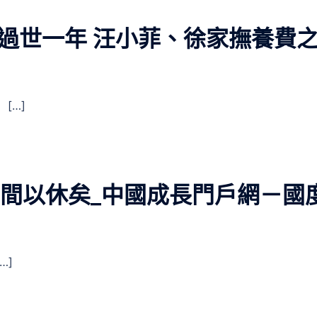
過世一年 汪小菲、徐家撫養費
[…]
空間以休矣_中國成長門戶網－國
…]