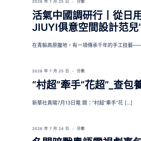
2026 年 7 月 25 日
分數
活氣中國調研行丨從日用
JIUYI俱意空間設計范兒
在青躲高原腹地，有一項傳承千年的手工技藝—— 
2026 年 7 月 25 日
分數
“村超”牽手“花超”_查
新華社貴陽7月13日電 題：“村超”牽手“花 […]
2026 年 7 月 24 日
分數