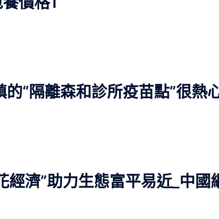
養價格1
鎮的“隔離森和診所疫苗點”很熱
花經濟”助力生態富平易近_中國
]