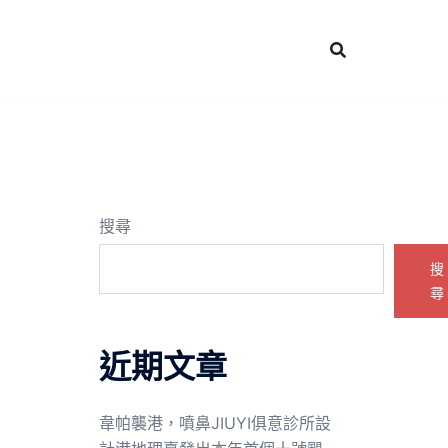
搜尋
搜
尋
近期文章
韋帕襲港，噴鼻JIUYI俱意診所設