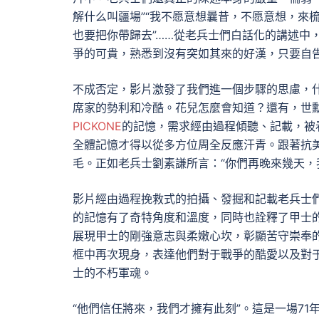
解什么叫疆場”“我不愿意想曩昔，不愿意想，來
也要把你帶歸去”……從老兵士們白話化的講述中
爭的可貴，熟悉到沒有突如其來的好漢，只要自
不成否定，影片激發了我們進一個步驟的思慮，
席家的勢利和冷酷。花兒怎麼會知道？還有，世
PICKONE
的記憶，需求經由過程傾聽、記載，被
全體記憶才得以從多方位周全反應汗青。跟著抗
毛。正如老兵士劉素謙所言：“你們再晚來幾天，
影片經由過程挽救式的拍攝、發掘和記載老兵士
的記憶有了奇特角度和溫度，同時也詮釋了甲士
展現甲士的剛強意志與柔嫩心坎，彰顯苦守崇奉
框中再次現身，表達他們對于戰爭的酷愛以及對
士的不朽軍魂。
“他們信任將來，我們才擁有此刻”。這是一場7