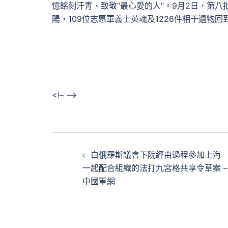
憶銘刻汗青、致敬“最心愛的人”。9月2日，第
陽，109位志愿軍義士英魂及1226件相干遺
<!– –>
文
白俄羅斯議會下院經由過程參加上海
章
一起配合組織的法打九宮格共享令草案 –
中國軍網
導
覽