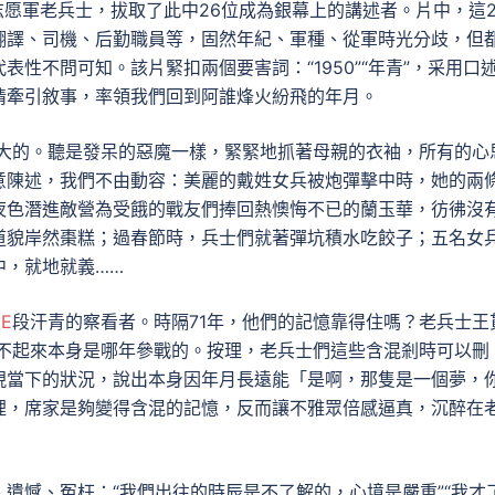
志愿軍老兵士，拔取了此中26位成為銀幕上的講述者。片中，這2
翻譯、司機、后勤職員等，固然年紀、軍種、從軍時光分歧，但
性不問可知。該片緊扣兩個要害詞：“1950”“年青”，采用口
情牽引敘事，率領我們回到阿誰烽火紛飛的年月。
大的。聽是發呆的惡魔一樣，緊緊地抓著母親的衣袖，所有的心
意陳述，我們不由動容：美麗的戴姓女兵被炮彈擊中時，她的兩
夜色潛進敵營為受餓的戰友們捧回熱懊悔不已的蘭玉華，彷彿沒
道貌岸然棗糕；過春節時，兵士們就著彈坑積水吃餃子；五名女
中，就地就義……
NE
段汗青的察看者。時隔71年，他們的記憶靠得住嗎？老兵士王
想不起來本身是哪年參戰的。按理，老兵士們這些含混剎時可以刪
現當下的狀況，說出本身因年月長遠能「是啊，那隻是一個夢，
裡，席家是夠變得含混的記憶，反而讓不雅眾倍感逼真，沉醉在
遺憾、冤枉：“我們出往的時辰是不了解的，心境是嚴重”“我才