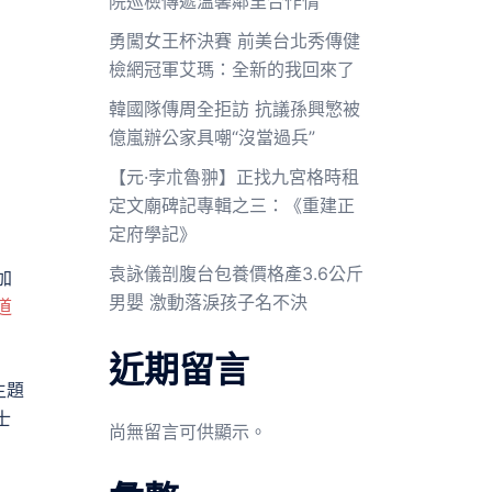
院巡檢傳遞溫馨鄰里合作情
勇闖女王杯決賽 前美台北秀傳健
檢網冠軍艾瑪：全新的我回來了
韓國隊傳周全拒訪 抗議孫興慜被
億嵐辦公家具嘲“沒當過兵”
【元·孛朮魯翀】正找九宮格時租
定文廟碑記專輯之三：《重建正
定府學記》
袁詠儀剖腹台包養價格產3.6公斤
加
男嬰 激動落淚孩子名不決
道
近期留言
主題
士
尚無留言可供顯示。