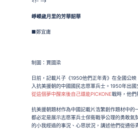
<!– –>
崢嶸歲月里的芳華韶華
■鄭宜庸
制圖：賈國梁
日前，記載片子《1950他們正年青》在全國公
入抗美援朝的中國國民志愿軍兵士。1950年出國
從這個夢中醒來後自己還能PICKONE
戰時，他們
抗美援朝題材作為中國記載片浩繁創作題材中的
都必定是展示志愿軍兵士保衛戰爭公理的勇敢氣
的小我經過的事況、心思狀況，講述他們從通俗