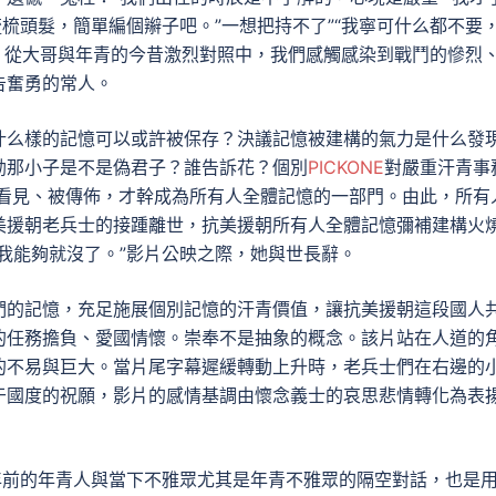
梳梳頭髮，簡單編個辮子吧。”一想把持不了”“我寧可什么都不要
，從大哥與年青的今昔激烈對照中，我們感觸感染到戰鬥的慘烈
告奮勇的常人。
什么樣的記憶可以或許被保存？決議記憶被建構的氣力是什么發
勳那小子是不是偽君子？誰告訴花？個別
PICKONE
對嚴重汗青事
看見、被傳佈，才幹成為所有人全體記憶的一部門。由此，所有
美援朝老兵士的接踵離世，抗美援朝所有人全體記憶彌補建構火
我能夠就沒了。”影片公映之際，她與世長辭。
們的記憶，充足施展個別記憶的汗青價值，讓抗美援朝這段國人
的任務擔負、愛國情懷。崇奉不是抽象的概念。該片站在人道的
的不易與巨大。當片尾字幕遲緩轉動上升時，老兵士們在右邊的
于國度的祝願，影片的感情基調由懷念義士的哀思悲情轉化為表
1年前的年青人與當下不雅眾尤其是年青不雅眾的隔空對話，也是