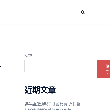
搜尋
-
搜
尋
近期文章
講華語運動親子才藝比賽 秀傳醫