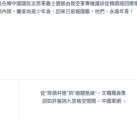
八批在韓中國國民志愿軍義士遺骸由我空軍專機護送從韓國接回遼
物回到內陸。離家尚是少年身，回來已是報國軀。他們，永遠年青！
從“齊頭并進”到“過關進級”，文職職員集
訓如許展詢九宮格空間開 – 中國軍網