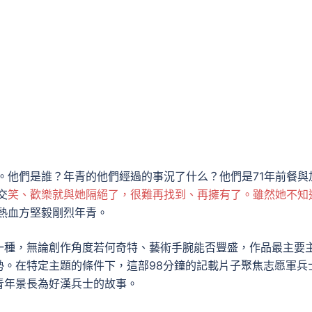
映。他們是誰？年青的他們經過的事況了什么？他們是71年前餐與
交
笑、歡樂就與她隔絕了，很難再找到、再擁有了。雖然她不知
熱血方堅毅剛烈年青。
一種，無論創作角度若何奇特、藝術手腕能否豐盛，作品最主要
勢。在特定主題的條件下，這部98分鐘的記載片子聚焦志愿軍兵
青年景長為好漢兵士的故事。