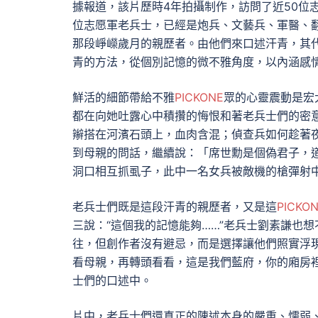
據報道，該片歷時4年拍攝制作，訪問了近50位
位志愿軍老兵士，已經是炮兵、文藝兵、軍醫、
那段崢嶸歲月的親歷者。由他們來口述汗青，其代表
青的方法，從個別記憶的微不雅角度，以內涵感
鮮活的細節帶給不雅
PICKONE
眾的心靈震動是宏
都在向她吐露心中積攢的悔恨和著老兵士們的密
辮搭在河濱石頭上，血肉含混；偵查兵如何趁著
到母親的問話，繼續說：「席世勳是個偽君子，
洞口相互抓虱子，此中一名女兵被敵機的槍彈射
老兵士們既是這段汗青的親歷者，又是這
PICKO
三說：“這個我的記憶能夠……”老兵士劉素謙也
往，但創作者沒有避忌，而是選擇讓他們照實浮
看母親，再轉頭看看，這是我們藍府，你的廂房
士們的口述中。
片中，老兵士們還真正的陳述本身的嚴重、懦弱、