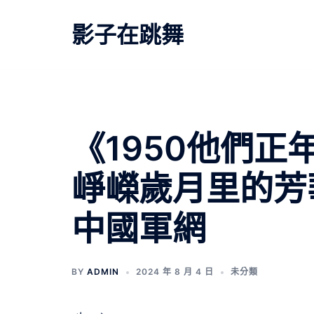
跳
至
影子在跳舞
主
要
內
容
《1950他們
崢嶸歲月里的芳
中國軍網
BY
ADMIN
2024 年 8 月 4 日
未分類