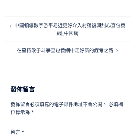
文
中國領導數字游平易近更好介入村落復興甜心查包養
章
網_中國網
導
覽
在堅持敢于斗爭查包養網中走好新的趕考之路
發佈留言
發佈留言必須填寫的電子郵件地址不會公開。
必填欄
位標示為
*
留言
*