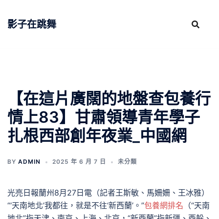
跳
至
影子在跳舞
主
要
內
容
【在這片廣闊的地盤查包養行
情上83】甘肅領導青年學子
扎根西部創年夜業_中國網
BY
ADMIN
2025 年 6 月 7 日
未分類
光亮日報蘭州8月27日電（記者王斯敏、馬姍姍、王冰雅）
“‘天南地北’我都往，就是不往‘新西蘭’。”
包養網排名
（“天南
地北”指天津、南京、上海、北京，“新西蘭”指新疆、西躲、