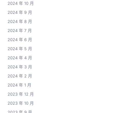
2024 年 10 月
2024 年 9 月
2024 年 8 月
2024 年 7 月
2024 年 6 月
2024 年 5 月
2024 年 4 月
2024 年 3 月
2024 年 2 月
2024 年 1 月
2023 年 12 月
2023 年 10 月
2023 年 9 月