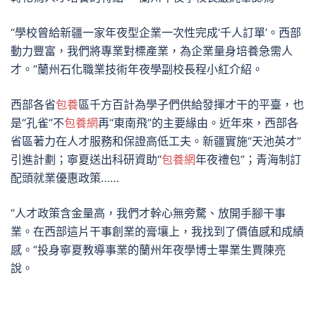
“學校曾給新疆一家年夜型企業一次性完成‘千人訂單’。西部
動力豐富，我們將專業對標產業，為企業量身培養急需人
才。”蘭州石化職業技術年夜學副校長程小紅介紹。
西部各省
包養
區千方百計為學子們供給發揮才干的平臺，也
是“孔雀”不
包養網
再“東南飛”的主要緣由。近年來，西部各
省區著力在人才服務和保證高低工夫。新疆實施“天池英才”
引進計劃；寧夏送出科研資助“
包養網
年夜禮包”；青海制訂
配頭就業優惠政策……
“人才政策含金量高，我們才幹心無旁騖、放開手腳干事
業。在西部這片干事創業的膏壤上，我找到了價值感和成績
感。”投身寧夏教導事業的蘭州年夜學博士畢業生賈陳亮
說。