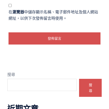
在
瀏覽器
中儲存顯示名稱、電子郵件地址及個人網站
網址，以供下次發佈留言時使用。
搜尋
搜
尋
近期文章