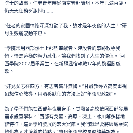
院士的故事。任老青年時從南京奔赴蘭州，本年已滿百歲，
仍天天任務5個小時……
“任老的家國情懷深深打動了我，這才是年夜寫的人生！”研
討生張麗感動不已。
“學院常用西部熱土上那些奉獻者、建設者的事跡教導我
們。恰是這樣的精力感化，讓我們找到了人生的價值。”河
西學院2007屆畢業生、在新疆溫宿執教17年的魏福勝感
歎。
“好兒女志在四方，有志者奮斗無悔。”甘肅教導界高度重視
幻想信心教導，用潛移默化的方法上好“年夜思政課”。
為了學子們能在西部年夜展身手，甘肅各高校依照西部發展
需求設置學科。“西部有戈壁、高原、凍土、冰川等多樣地
貌特征，這是學科發展的宏大寶庫。我們就是要將區域稟賦
轉化為人才培養的特點。”蘭州年夜學校長嚴純華認為。