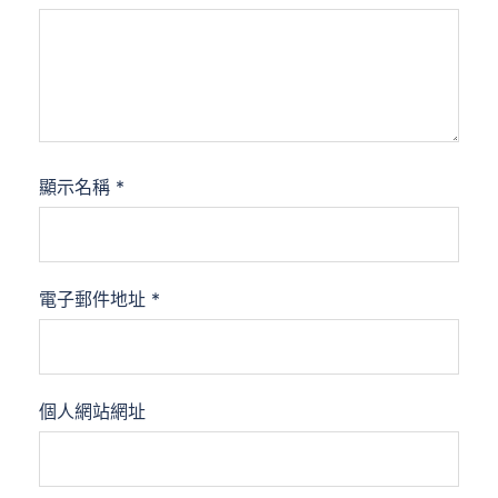
顯示名稱
*
電子郵件地址
*
個人網站網址