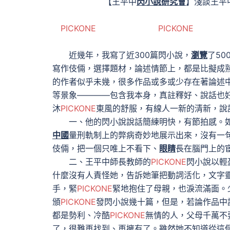
【王平中
閃小說
研究會
】淺談王平
PICKONE
PICKONE
代
近幾年，我寫了近300篇閃小說，
瀏覽
了50
寫作伎倆，選擇題材，論述情節上，都是比擬成
的作者似乎未幾，很多作品或多或少存在著論述
等景象————包含我本身，真註釋好、說話也
沐
PICKONE
東風的舒服，有線人一新的清新，說
一、他的閃小說說話簡練明快，有節拍感。如
中國
量刑軌制上的弊病奇妙地展示出來，沒有一
伎倆，把一個只唯上不看下、
眼睛
長在腦門上的
二、王平中師長教師的
PICKONE
閃小說以輕
什麼沒有人責怪她，告訴她筆把動詞活化，文字靈
手，緊
PICKONE
緊地抱住了母親，也淚流滿面。
頒
PICKONE
發閃小說幾十篇，但是，若論作品中
都是勢利、冷酷
PICKONE
無情的人，父母千萬不
了，很難再找到、再擁有了。雖然她不知道從這