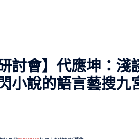
研討會】代應坤：淺
閃小說的語言藝搜九