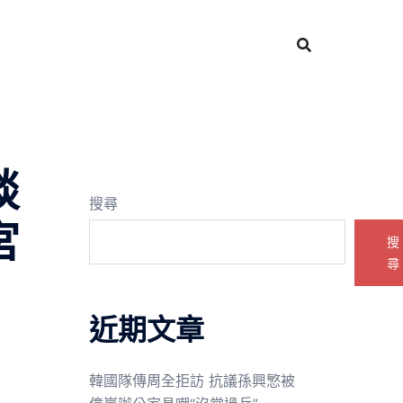
談
搜尋
宮
搜
尋
近期文章
韓國隊傳周全拒訪 抗議孫興慜被