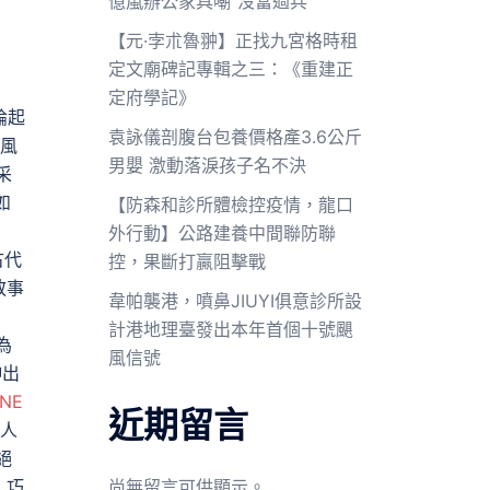
億嵐辦公家具嘲“沒當過兵”
【元·孛朮魯翀】正找九宮格時租
定文廟碑記專輯之三：《重建正
定府學記》
論起
袁詠儀剖腹台包養價格產3.6公斤
風
男嬰 激動落淚孩子名不決
采
如
【防森和診所體檢控疫情，龍口
外行動】公路建養中間聯防聯
古代
控，果斷打贏阻擊戰
敘事
韋帕襲港，噴鼻JIUYI俱意診所設
計港地理臺發出本年首個十號颶
為
風信號
伸出
ONE
近期留言
人
絕
》巧
尚無留言可供顯示。