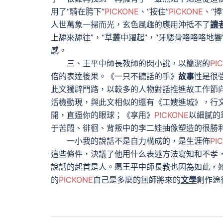
用了“騎在胯下”
PICKONE
、“按住”
PICKONE
、“捧
人世萬象一掃而光，玄色風趣的應用沖抵不了
讀
上舔來舔往”，“草叢中躍起”，“牙腮骨咯咯咯地響
感。
三、王平中師長教師的閃小說，以簡潔的
PI
倍的表達後果。《一只不聽話的手》
故事
性是很
此文獨辟門路，以較多的人物對話推進故工作節
活機動現，與此文相似的還有《工嫂進城》，行
開，直逼你的眼球；《享用》
PICKONE
以細膩的
于苦悶、徘徊、背叛中的李二娃抽像塑造的很勝
一小我的說話不是自力構成的，是生涯佈
PI
這些條件，決議了他用什么表述方法寫知和不孝
說話的起首是人。愿王平中師長教也因為如此，
的
PICKONE
自己是多麼的無師將來的
文學
創作途