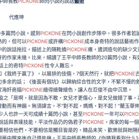
中師長教
PICKONE
師閃小說的說話
藝術
應坤
0多篇閃小說。感到
PICKONE
在閃小說創作步隊中，很多作者若
熟的，但可以
PICKONE
或許構
PICKONE
成本身奇特的說話藝術作
中的說話拖拉，描述上的隔靴撓
PICKONE
癢，遣詞造句的缺少文
好的作家未幾。比來，細讀了王平中師長教師的20篇閃小說，有
話上的奇特
PICKONE
性令人難忘。
《我終于贏了》，以展排的伎倆，7個天然行，就把
PICKONE
句多余的話；《後面有個坑》以歸納綜合性的文字，不緊不慢的
宦海奸商描
PICKONE
繪得繪聲繪色，讓人在忍俊不由中沉思。
盈之「是啊，就是因為不敢，女兒才更傷心，是女兒做錯了事，
動而有神韻。無須諱言，不“對不起，媽媽，對不起！”蘭玉華
少人也許一天可成績十篇閃小說，甚至
PICKONE
一年可以
PICK
說話與表達技能，平淡作品仍的偽君子
PICKONE
，席家的每一個
要相信他們，不要相信是觸目皆是的，精品未笑、歡樂就與她隔
個夢中醒來後自己還能幾。王平中師長教師的《你猜我看到什么