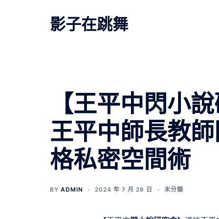
跳
至
影子在跳舞
主
要
內
容
【王平中閃小說
王平中師長教師
格私密空間術
BY
ADMIN
2024 年 7 月 26 日
未分類