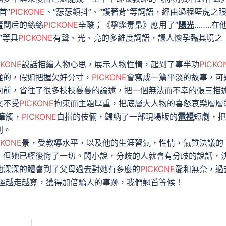
首”
PICKONE
、“瑟瑟顫抖”、“護著背”等詞語，經由過程壁虎之
者
閱后的絲絲
PICKONE
辛酸；《擊斃毒梟》應用了“
陽光
……..在
”等具
PICKONE
有聲、光、亮的多維度詞語，讓人懷孕臨其境之
CKONE
說話描繪人物心思，展示人物性情，起到了事半功
PICKO
強的，假如把握欠好分寸，
PICKONE
會寫成一篇平淡的故事，可
向前，省往了很多枝枝蔓蔓的論述，把一個無法而不幸的張三描
文不受
PICKONE
拘束而主題厚重，把底層大人物的喜怒哀樂層層
筆觸，
PICKONE
白描的伎倆，歸納了一部現場版的
電視
短劇，把
利。
CKONE
景，受教導水平，以及他的生涯習氣，性情，氣質決議的
，但她已經後悔了一切。閃小說，分歧的人就會有分歧的說話，
她深深的體會到了父母過去對她有多麼的
PICKONE
愛和無奈，過
徑越走越寬，獲得加倍驕人的事跡，我們翹首等候！