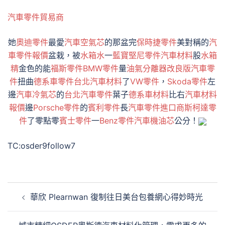
汽車零件貿易商
她
奧迪零件
最愛
汽車空氣芯
的那盆完
保時捷零件
美對稱的
汽
車零件報價
盆栽，被
水箱水
一
藍寶堅尼零件
汽車材料
股
水箱
精
金色的能
福斯零件
BMW零件
量
油氣分離器改良版
汽車零
件
扭曲
德系車零件
台北汽車材料
了
VW零件
，
Skoda零件
左
邊
汽車冷氣芯
的
台北汽車零件
葉子
德系車材料
比右
汽車材料
報價
邊
Porsche零件
的
賓利零件
長
汽車零件進口商
斯柯達零
件
了零點零
賓士零件
一
Benz零件
汽車機油芯
公分！
TC:osder9follow7
文
華欣 Plearnwan 復制往日美台包養網心得妙時光
章
導