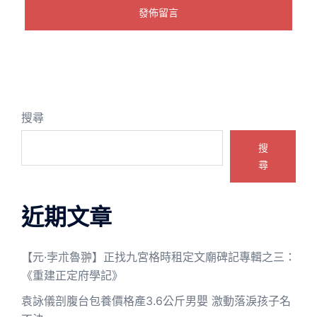
搜尋
搜
尋
近期文章
【元·孛朮魯翀】正找九宮格時租定文廟碑記專輯之三：
《重建正定府學記》
袁詠儀剖腹台包養價格產3.6公斤男嬰 激動落淚孩子名