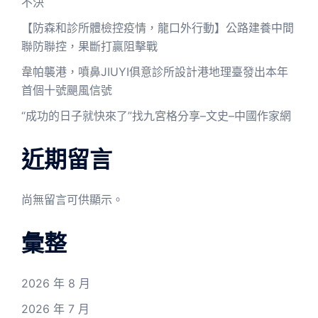
不決
【防森和診所體檢控疫情，龍口外行動】公路建養中間
聯防聯控，果斷打贏阻擊戰
韋帕襲港，噴鼻JIUYI俱意診所設計港地理臺發出本年
首個十號颶風信號
“成功的日子就快來了”找九宮格分享–文史–中國作家網
近期留言
尚無留言可供顯示。
彙整
2026 年 8 月
2026 年 7 月