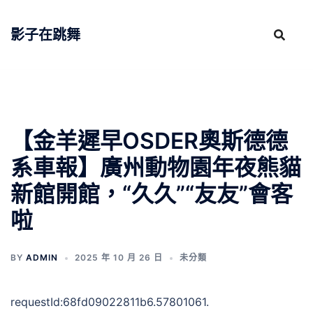
跳
至
影子在跳舞
主
要
內
容
【金羊遲早OSDER奧斯德德
系車報】廣州動物園年夜熊貓
新館開館，“久久”“友友”會客
啦
BY
ADMIN
2025 年 10 月 26 日
未分類
requestId:68fd09022811b6.57801061.