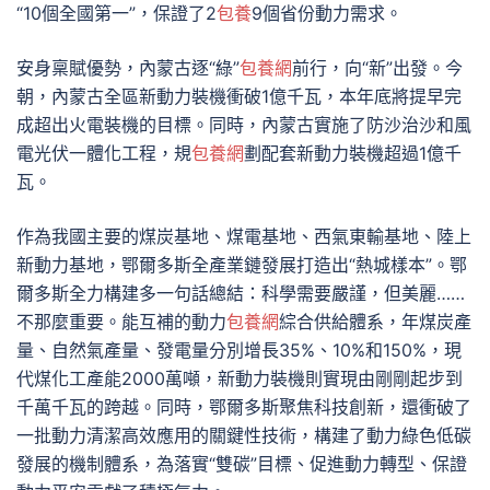
“10個全國第一”，保證了2
包養
9個省份動力需求。
安身稟賦優勢，內蒙古逐“綠”
包養網
前行，向“新”出發。今
朝，內蒙古全區新動力裝機衝破1億千瓦，本年底將提早完
成超出火電裝機的目標。同時，內蒙古實施了防沙治沙和風
電光伏一體化工程，規
包養網
劃配套新動力裝機超過1億千
瓦。
作為我國主要的煤炭基地、煤電基地、西氣東輸基地、陸上
新動力基地，鄂爾多斯全產業鏈發展打造出“熱城樣本”。鄂
爾多斯全力構建多一句話總結：科學需要嚴謹，但美麗……
不那麼重要。能互補的動力
包養網
綜合供給體系，年煤炭產
量、自然氣產量、發電量分別增長35%、10%和150%，現
代煤化工產能2000萬噸，新動力裝機則實現由剛剛起步到
千萬千瓦的跨越。同時，鄂爾多斯聚焦科技創新，還衝破了
一批動力清潔高效應用的關鍵性技術，構建了動力綠色低碳
發展的機制體系，為落實“雙碳”目標、促進動力轉型、保證