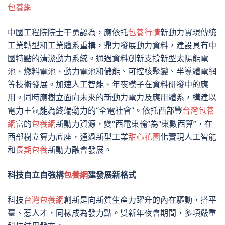
包養網
中國工程院院士干勇認為，應依托
包養行情
新動力實現傳統
工業轉型和工業體系重構，鼎力發展動力資料，建設具有中
國特點的清潔動力系統。通過資料創新支撐新型太陽能電
池、燃料電池、動力電池和儲能、可控核聚變、半導體電網
等技術發展。加速人工智能、年夜模子在資料研發中的應
用。同時應樹立面向未來的新動力電力及應用體系，構建以
電力＋氫能為終端動力的“全電社會”。依托西部豐
台灣包養
網
富的
包養網
新動力資源，變“西電東輸”為“東數西算”，在
西部樹立算力底座，通過新型工業
甜心花園
化實現人工智能
和
長期包養
新動力融會發展。
科技自立自強構
包養網
建發展新格式
科技
台灣包養網
創新是向新質生產力躍升的內在驅動，搭平
臺、惹人才，同樣成為發力點。雙新年夜會期間，多項嚴重