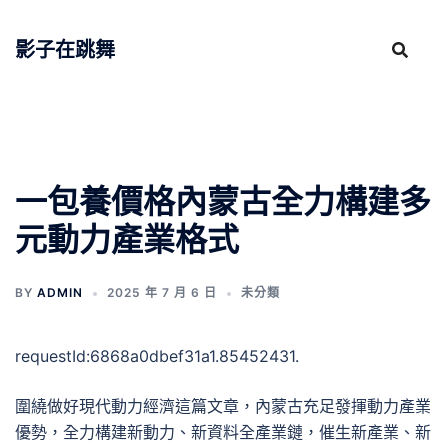
跳
至
影子在跳舞
主
要
內
容
一包養價格內蒙古全力構建多
元動力產業格式
BY
ADMIN
2025 年 7 月 6 日
未分類
requestId:6868a0dbef31a1.85452431.
圍繞做好現代動力經濟這篇文章，內蒙古充足發揮動力產業
優勢，全力構建新動力、新資料全產業鏈，催生新產業、新