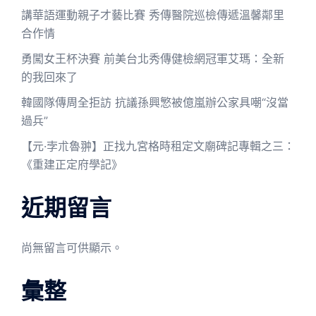
講華語運動親子才藝比賽 秀傳醫院巡檢傳遞溫馨鄰里
合作情
勇闖女王杯決賽 前美台北秀傳健檢網冠軍艾瑪：全新
的我回來了
韓國隊傳周全拒訪 抗議孫興慜被億嵐辦公家具嘲“沒當
過兵”
【元·孛朮魯翀】正找九宮格時租定文廟碑記專輯之三：
《重建正定府學記》
近期留言
尚無留言可供顯示。
彙整