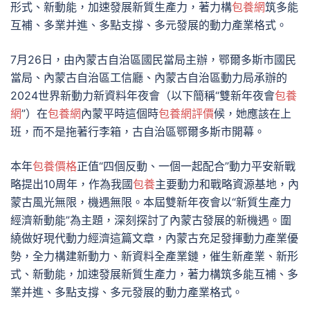
形式、新動能，加速發展新質生產力，著力構
包養網
筑多能
互補、多業并進、多點支撐、多元發展的動力產業格式。
7月26日，由內蒙古自治區國民當局主辦，鄂爾多斯市國民
當局、內蒙古自治區工信廳、內蒙古自治區動力局承辦的
2024世界新動力新資料年夜會（以下簡稱“雙新年夜會
包養
網
”）在
包養網
內蒙平時這個時
包養網評價
候，她應該在上
班，而不是拖著行李箱，古自治區鄂爾多斯市開幕。
本年
包養價格
正值“四個反動、一個一起配合”動力平安新戰
略提出10周年，作為我國
包養
主要動力和戰略資源基地，內
蒙古風光無限，機遇無限。本屆雙新年夜會以“新質生產力
經濟新動能”為主題，深刻探討了內蒙古發展的新機遇。圍
繞做好現代動力經濟這篇文章，內蒙古充足發揮動力產業優
勢，全力構建新動力、新資料全產業鏈，催生新產業、新形
式、新動能，加速發展新質生產力，著力構筑多能互補、多
業并進、多點支撐、多元發展的動力產業格式。