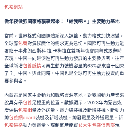
包養網站
做年夜做強國家將貓裹起來：「給我吧。」主要動力基地
當前，世界格式和國際體系深入調整，動力格式加快演變，
全球應
包養
對氣候變化的需求更為急切。國際可再生動力能
署總干事弗朗西斯科·拉·卡梅拉在雙新年夜會開幕式致辭時
表現，中國一向是促進可再生動力發展的主要參與者，往年
全球新增
包養感情
可再生動力裝機容量的63%都來自于回來
了？」中國。與此同時，中國也是全球可再生動力投資的重
要參與者。
內蒙古是國家主要動力和戰略資源基地，對我國動力產業來
說具有舉
包養
足輕重的位置。數據顯示，2023年內蒙古煤
炭保供
包養網
量及外送量、電力總裝機及新增裝機、新動力
總
包養網dcard
裝機及新增裝機、總發電量及外送電量、新
包養價格
動力發電量、煤制氣產能實
女大生包養俱樂部
現