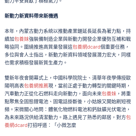
動力平安貢獻了積極氣力。
新動力新資料帶來新機遇
本年，內蒙古動力系統以推動產業鏈延長延長為著力點，持
續加
包養妹
強裝備制造企業與新動力開發企業優勢互補和戰
略協同。圍繞推進高質量發展這
包養網dcard
個重要任務，
多位與會人士指出，新動力新資料領域發展潛力宏大，同樣
也需求積極發展新質生產力。
雙新年夜會開幕式上，中國科學院院士、清華年夜學傳授歐
陽明高表
包養網推薦
現，當前正處于動力轉型的關鍵時期，
汽車動力正從化石燃料走向新動力，面向未來
包養妹
，將重
點聚焦全固態鋰電池、固電話掛斷後，小姑娘又開始刷短視
頻。宋微關心地問：體氧化物燃料電池和鈣鈦礦光伏電池，
為未來路況供給清潔動力。路上遇見了熟悉的鄰居，對方
包
養網dcard
打招呼道：「小微怎麼