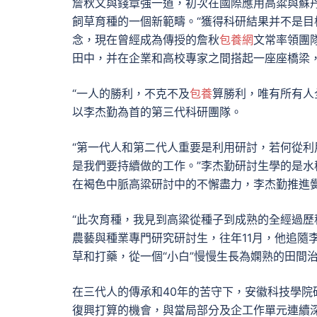
詹秋文與錢章強一道，初次在國際應用高粱與蘇
飼草育種的一個新範疇。“獲得科研結果并不是目
念，現在曾經成為傳授的詹秋
包養網
文常率領團
田中，并在企業和高校專家之間搭起一座座橋梁，
“一人的勝利，不克不及
包養
算勝利，唯有所有人
以李杰勤為首的第三代科研團隊。
“第一代人和第二代人重要是利用研討，若何從
是我們要持續做的工作。”李杰勤研討生學的是水
在褐色中脈高粱研討中的不懈盡力，李杰勤推進
“此次育種，我見到高粱從種子到成熟的全經過歷
農藝與種業專門研究研討生，往年11月，他追隨
草和打藥，從一個“小白”慢慢生長為嫻熟的田間
在三代人的傳承和40年的苦守下，安徽科技學院
復興打算的機會，與當局部分及企工作單元連續