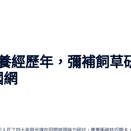
養經歷年，彌補飼草
國網
代人花了四十年時光撲在田間地頭接力研討，屢屢衝破技巧關卡