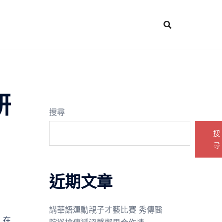
研
搜尋
搜
尋
近期文章
講華語運動親子才藝比賽 秀傳醫
，在