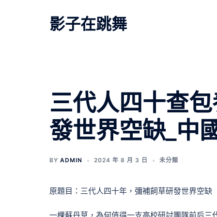
跳
至
影子在跳舞
主
要
內
容
三代人四十查包
發世界空缺_中
BY
ADMIN
2024 年 8 月 3 日
未分類
原題目：三代人四十年，彌補飼草研發世界空缺
一棵蘇丹草，為何值得一支高校研討團隊前后三