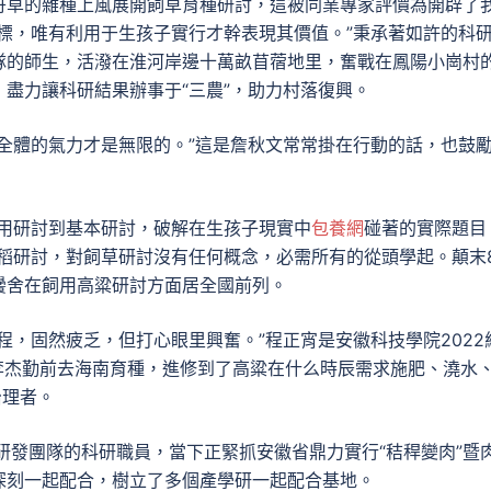
丹草的雜種上風展開飼草育種研討，這被同業專家評價為開辟了
標，唯有利用于生孩子實行才幹表現其價值。”秉承著如許的科
隊的師生，活潑在淮河岸邊十萬畝苜蓿地里，奮戰在鳳陽小崗村
盡力讓科研結果辦事于“三農”，助力村落復興。
全體的氣力才是無限的。”這是詹秋文常常掛在行動的話，也鼓
利用研討到基本研討，破解在生孩子現實中
包養網
碰著的實際題目
稻研討，對飼草研討沒有任何概念，必需所有的從頭學起。顛末
黌舍在飼用高粱研討方面居全國前列。
程，固然疲乏，但打心眼里興奮。”程正宵是安徽科技學院2022
李杰勤前去海南育種，進修到了高粱在什么時辰需求施肥、澆水
治理者。
研發團隊的科研職員，當下正緊抓安徽省鼎力實行“秸稈變肉”暨
深刻一起配合，樹立了多個產學研一起配合基地。