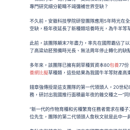
專門研究細分範疇不竭彌補世界空缺？
不久前，安徽科技學院研發團隊應用5年時光在
空缺，極年夜延長了新種類培養時光，為牛羊等
此前，該團隊顛末7年盡力，率先在國際霸佔了
了高粱幼胚預備時光長、無法周年停止轉化的缺
多年來，該團隊已擁有飼草種質資本80
包養
77
養網比擬
草種類，這些結果為我國牛羊等財產高
錢章強傳授是這支團隊的第一代領頭人，20世紀8
務，研討出我國推行面積最年夜的雜交種之一“同
“新一代的作物育種和劣種繁育任務者需求在種子
位先生，團隊的第二代領頭人詹秋文就是此中一