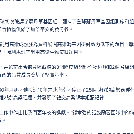
全球初次破譯了蘇丹草基因組，彌補了全球蘇丹草基因組測序和
草食植物供給了加倍平安的養分餐。
以飼用高粱成熟胚為資料展開高粱轉基因研討效力低下的題目，戰
點，勝利處理了飼用高粱生物育種題目。
份，并選育出合適農區蒔植的3個國度級飼料作物種類和2個省級飼
東西的品質成長奠基了堅實基本。
0年月起，他接連10年奔赴海南，停止了25個世代的高粱育種
雜2號”高粱種類，并發明了雜交高粱親本組配紀律。
工作中作出比我們更年夜的進獻。”錢章強的話鼓勵著團隊中的
員。