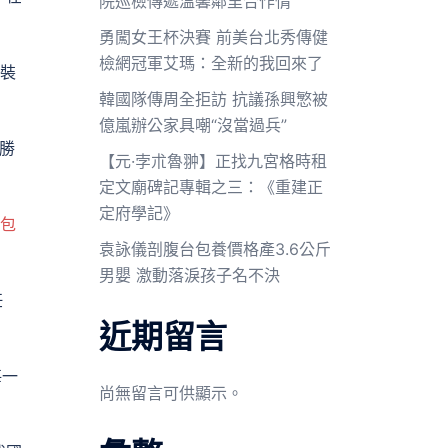
院巡檢傳遞溫馨鄰里合作情
勇闖女王杯決賽 前美台北秀傳健
檢網冠軍艾瑪：全新的我回來了
組裝
韓國隊傳周全拒訪 抗議孫興慜被
億嵐辦公家具嘲“沒當過兵”
勝
【元·孛朮魯翀】正找九宮格時租
定文廟碑記專輯之三：《重建正
定府學記》
包
袁詠儀剖腹台包養價格產3.6公斤
男嬰 激動落淚孩子名不決
任
近期留言
每一
尚無留言可供顯示。