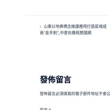
文
山東以地輿標志維護應用打造區域成
章
長“金手刺”_中查包養經歷國網
導
覽
發佈留言
發佈留言必須填寫的電子郵件地址不會
留言
*