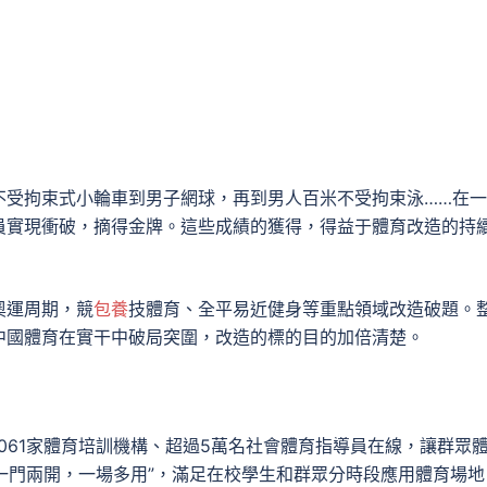
不受拘束式小輪車到男子網球，再到男人百米不受拘束泳……在
員實現衝破，摘得金牌。這些成績的獲得，得益于體育改造的持
奧運周期，競
包養
技體育、全平易近健身等重點領域改造破題。
中國體育在實干中破局突圍，改造的標的目的加倍清楚。
3061家體育培訓機構、超過5萬名社會體育指導員在線，讓群眾
“一門兩開，一場多用”，滿足在校學生和群眾分時段應用體育場地