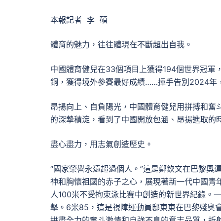
本報記者 李 碩
體育的魅力，往往體現在不斷超出自我。
中國體育健兒在33個項目上獲得194個世界冠軍
銅，獲得境外參賽最好成績……揮手告別2024年
昂揚向上、自負陽光，中國體育健兒用拼搏和奮斗
的深摯積淀，看到了中國開放包涵、昂揚進取的
盡心盡力，用志氣創造歷史。
“國家榮譽永遠超過個人。”這是鄭欽文在巴黎奧
神和胸懷祖國的赤子之心，展現著新一代中國青年
人100米不受拘束泳比賽中創造的新世界紀錄。
擊。6米85，這是視障運動員邸東東在巴黎殘奧會
拼盡全力的奮斗激情和自強不息的意志品質，折