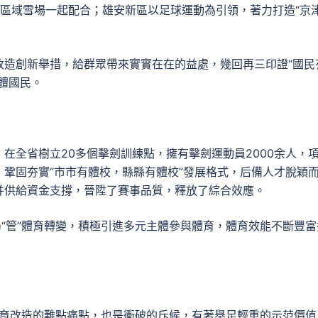
現跨區域雪場一起配合；雄安新區以足球運動為引領，著力打造“京
改造創新舉措，給群眾帶來實實在在的益處，幾回再三印證“國民
體國民。
在全省樹立20多個擊劍訓練點，擁有擊劍運動員2000余人，
鞏固夯實“市市有體校，縣縣有體校”發展格式，后備人才脫穎
并供給資金支撐，晉陞了賽事品質，釋放了綜合效應。
局“管”體育轉變，積極引進多元主體參與體育，體育效能不斷豐富
是體育改造的難點痛點，也是衝破的斥候，有著舉足輕重的示范價值