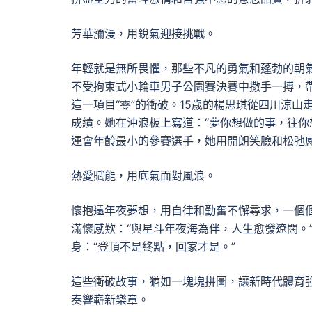
芳華瀰漫，用銳氣迎接挑戰。
年輕就是無所畏懼，那些不凡的勇氣和蓬勃的朝氣
不受拘束式小輪車男子公園賽決賽中撒手一搏，
這一項目“零”的衝破。15歲的楊思琪從四川涼
成績。她在沖浪板上寫道：“夢你想做的事，往你
運會年齡最小的參賽選手，她用開朗笑臉和松弛感
熱愛賦能，用底氣面對風浪。
懷抱遠年夜夢想，用自律和勤奮不懈尋求，一個個
滿懷感歎：“與星斗年夜海為伴，人生愈發遼闊。”
身：“登頂不是終點，回家才是。”
這些衝破故事，猶如一塊塊拼圖，讓新時代體育
奏響嶄新樂章。