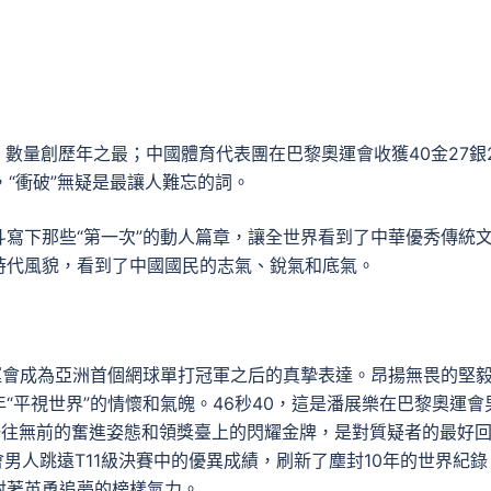
，數量創歷年之最；中國體育代表團在巴黎奧運會收獲40金27銀
，“衝破”無疑是最讓人難忘的詞。
寫下那些“第一次”的動人篇章，讓全世界看到了中華優秀傳統
時代風貌，看到了中國國民的志氣、銳氣和底氣。
運會成為亞洲首個網球單打冠軍之后的真摯表達。昂揚無畏的堅
“平視世界”的情懷和氣魄。46秒40，這是潘展樂在巴黎奧運會
一往無前的奮進姿態和領獎臺上的閃耀金牌，是對質疑者的最好
男人跳遠T11級決賽中的優異成績，刷新了塵封10年的世界紀錄
射著英勇追夢的榜樣氣力。