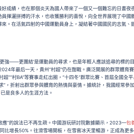
最好成績，也在那個炎天為國人帶來了一個又一個難忘的日晝夜
動員揮灑拼搏的汗水，也收獲勝利的喜悅，向全世界展現了中國
歸來。在活氣四射的中國運動員身上，凝結著中國國民的志氣、
、更強——更團結’是運動員的尋求，也是年輕人應該追尋的標的
024年最后一天，貴州“村超”仍在酣戰。廣泛開展的群眾體育賽
超”“村BA”等賽事走紅出圈，“十四冬”群眾比賽、首屆全國全平
求”，折射出群眾參與體育的熱情與豪情。據統計，我國經常參
養
已是良多人的生涯方法。
效應”的說法已不再生疏。中國游玩研討院數據顯示，2023—
包
出同比增長50%。往滑雪場開板，在雪窖冰天里暢游，正成為更