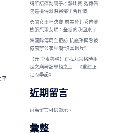
講華語運動親子才藝比賽 秀傳醫
院巡檢傳遞溫馨鄰里合作情
勇闖女王杯決賽 前美台北秀傳健
檢網冠軍艾瑪：全新的我回來了
韓國隊傳周全拒訪 抗議孫興慜被
億嵐辦公家具嘲“沒當過兵”
【元·孛朮魯翀】正找九宮格時租
定文廟碑記專輯之三：《重建正
定府學記》
全平
近期留言
尚無留言可供顯示。
彙整