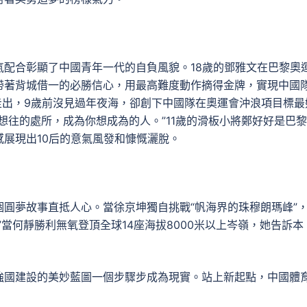
配合彰顯了中國青年一代的自負風貌。18歲的鄧雅文在巴黎奧
帶著背城借一的必勝信心，用最高難度動作摘得金牌，實現中國
山走出，9歲前沒見過年夜海，卻創下中國隊在奧運會沖浪項目標最
想往的處所，成為你想成為的人。”11歲的滑板小將鄭好好是巴
展現出10后的意氣風發和慷慨灑脫。
圓夢故事直抵人心。當徐京坤獨自挑戰“帆海界的珠穆朗瑪峰”
當何靜勝利無氧登頂全球14座海拔8000米以上岑嶺，她告訴本
強國建設的美妙藍圖一個步驟步成為現實。站上新起點，中國體