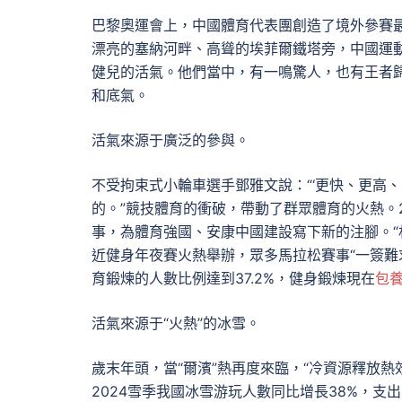
巴黎奧運會上，中國體育代表團創造了境外參賽
漂亮的塞納河畔、高聳的埃菲爾鐵塔旁，中國運
健兒的活氣。他們當中，有一鳴驚人，也有王者
和底氣。
活氣來源于廣泛的參與。
不受拘束式小輪車選手鄧雅文說：“‘更快、更高
的。”競技體育的衝破，帶動了群眾體育的火熱。2
事，為體育強國、安康中國建設寫下新的注腳。“村
近健身年夜賽火熱舉辦，眾多馬拉松賽事“一簽難
育鍛煉的人數比例達到37.2%，健身鍛煉現在
包
活氣來源于“火熱”的冰雪。
歲末年頭，當“爾濱”熱再度來臨，“冷資源釋放熱
2024雪季我國冰雪游玩人數同比增長38%，支