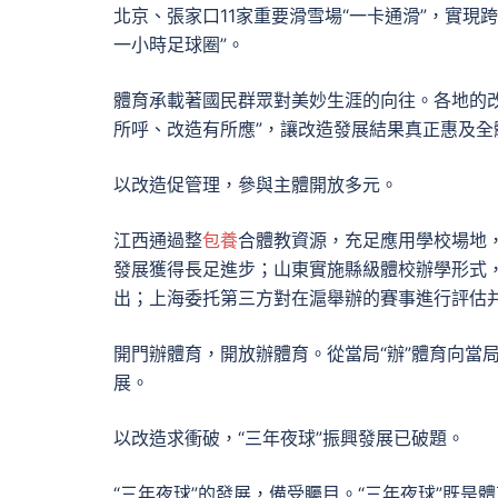
北京、張家口11家重要滑雪場“一卡通滑”，實
一小時足球圈”。
體育承載著國民群眾對美妙生涯的向往。各地的
所呼、改造有所應”，讓改造發展結果真正惠及全
以改造促管理，參與主體開放多元。
江西通過整
包養
合體教資源，充足應用學校場地，
發展獲得長足進步；山東實施縣級體校辦學形式，
出；上海委托第三方對在滬舉辦的賽事進行評估
開門辦體育，開放辦體育。從當局“辦”體育向當
展。
以改造求衝破，“三年夜球”振興發展已破題。
“三年夜球”的發展，備受矚目。“三年夜球”既