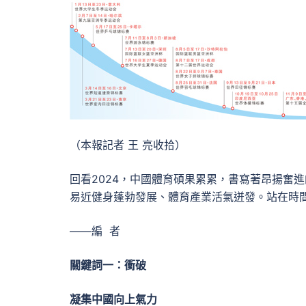
（本報記者 王 亮收拾）
回看2024，中國體育碩果累累，書寫著昂揚奮
易近健身蓬勃發展、體育產業活氣迸發。站在時
——編 者
關鍵詞一：衝破
凝集中國向上氣力