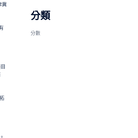
津冀
分類
有
分數
項目
而
拓
。