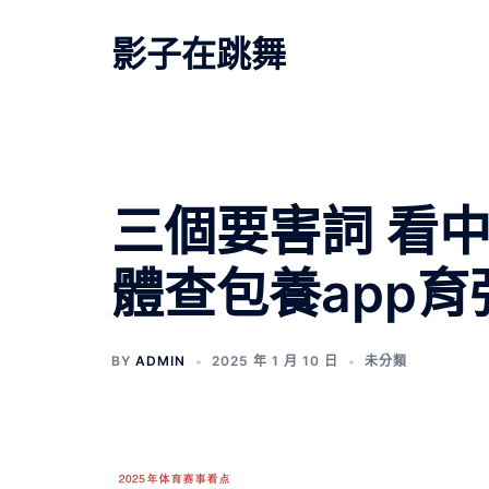
跳
至
影子在跳舞
主
要
內
容
三個要害詞 看
體查包養app育
BY
ADMIN
2025 年 1 月 10 日
未分類