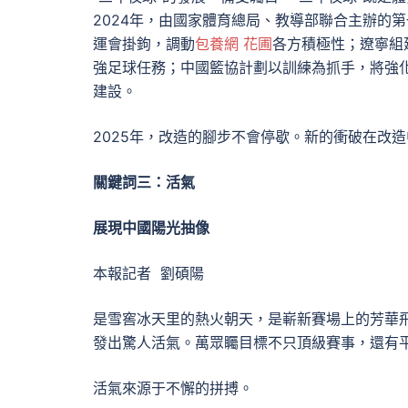
2024年，由國家體育總局、教導部聯合主辦的
運會掛鉤，調動
包養網 花圃
各方積極性；遼寧組
強足球任務；中國籃協計劃以訓練為抓手，將強
建設。
2025年，改造的腳步不會停歇。新的衝破在改
關鍵詞三：活氣
展現中國陽光抽像
本報記者 劉碩陽
是雪窖冰天里的熱火朝天，是嶄新賽場上的芳華
發出驚人活氣。萬眾矚目標不只頂級賽事，還有
活氣來源于不懈的拼搏。