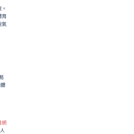
夜。
體育
銳氣
目
易
加體
養網
多人