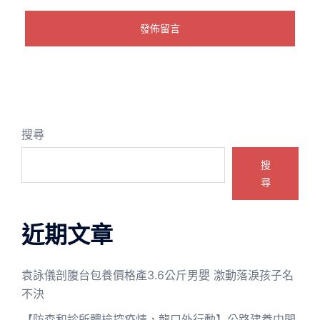
搜尋
搜
尋
近期文章
袁詠儀剖腹台包養價格產3.6公斤男嬰 激動落淚孩子名
不決
【防森和診所體檢控疫情，龍口外行動】公路建養中間