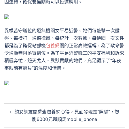
固運轉，確保裝備隨時可以投進應用。
異樣苦守職位的還無機關女平易近警。她們每敲擊一次鍵
盤、每撥打一通德律風、每統計一次數據、每傳閱一次文件
都是為了確保站部機
包養網
關的正常高效運轉，為了政令警
令通順無阻落實到位。為了平易近警職工的平安福利和訴求
積極奔忙，怨天尤人、默默貢獻的她們，充足顯示了“年夜
事眼前有擔負”的溫度和情懷。
文
約女網友開房查包養網心得，見面發現是“照騙”，怒
章
刷6000元還順走mobile_phone
導