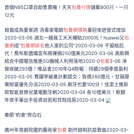
首個N95口罩自助售賣機！天天
包養行情
儲蓄800只，一只
12元
殺菌成為要害詞 消毒家電銷
包養網價格
量迎來迸發式增加
2020-03-06 湖北一線員工天天補貼2000元！huawei又
包
養網
成“
包養網排名
他人家的公司”2020-03-06 不留給后
代！喬布斯遺孀宣布將裸捐250億美元2020-03-06 高新興
結合中國電信推進5G機械人利用落地2020-0
包養
3-06 凈
營收破293億！唯品會2019年Q4財報：持續29個季度盈利
2020-03-05 賈躍亭破產計劃提交：負債260億元，甘薇廢
棄財富優先分派2020-03-05 刷牙也要100分！佳潔士推新
款智能音樂兒童電動牙刷2020-03-04 各10億美元！軟銀
年夜手筆出手投資自若和貝殼找房2020-03-04
春節“約會”齊白石
廣州年夜劇院邀約藝術家
包養
創作錄制抗疫歌曲2020-03-