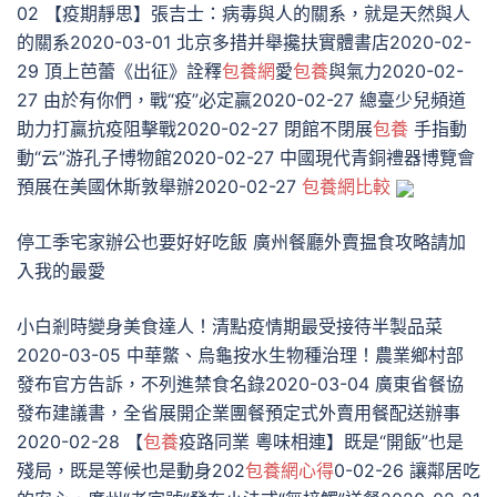
02 【疫期靜思】張吉士：病毒與人的關系，就是天然與人
的關系2020-03-01 北京多措并舉攙扶實體書店2020-02-
29 頂上芭蕾《出征》詮釋
包養網
愛
包養
與氣力2020-02-
27 由於有你們，戰“疫”必定贏2020-02-27 總臺少兒頻道
助力打贏抗疫阻擊戰2020-02-27 閉館不閉展
包養
手指動
動“云”游孔子博物館2020-02-27 中國現代青銅禮器博覽會
預展在美國休斯敦舉辦2020-02-27
包養網比較
停工季宅家辦公也要好好吃飯 廣州餐廳外賣揾食攻略請加
入我的最愛
小白剎時變身美食達人！清點疫情期最受接待半製品菜
2020-03-05 中華鱉、烏龜按水生物種治理！農業鄉村部
發布官方告訴，不列進禁食名錄2020-03-04 廣東省餐協
發布建議書，全省展開企業團餐預定式外賣用餐配送辦事
2020-02-28 【
包養
疫路同業 粵味相連】既是“開飯”也是
殘局，既是等候也是動身202
包養網心得
0-02-26 讓鄰居吃