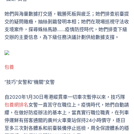
她們與海量數據打交道，戰勝死板與疲乏；她們排查前臺提
交的疑問雜癥，抽絲剝繭發明本相；她們在現場巡視守法收
支境案件，探尋蛛絲馬跡……疫情防控時代，她們排查下級
交辦的主要信息，為下級任務決議計劃供給數據支撐。
包養
“技巧”女警和“機關”女警
自2020年1月30日粵港縱貫車一切車次暫停以來，技巧隊
包養網排名
女警一直苦守在職位上。疫情時代，她們自動請
纓，在做好防疫辦法的基本上，當真實行職位職責，在列車
停運鮮有搭客通關的廣州火車東站保持24小時價守，逐日
至多三次對各體系和前臺裝備停止巡檢，周全保證體系的穩