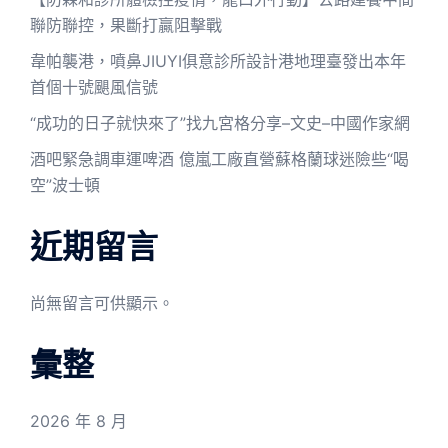
聯防聯控，果斷打贏阻擊戰
韋帕襲港，噴鼻JIUYI俱意診所設計港地理臺發出本年
首個十號颶風信號
“成功的日子就快來了”找九宮格分享–文史–中國作家網
酒吧緊急調車運啤酒 億嵐工廠直營蘇格蘭球迷險些“喝
空”波士頓
近期留言
尚無留言可供顯示。
彙整
2026 年 8 月