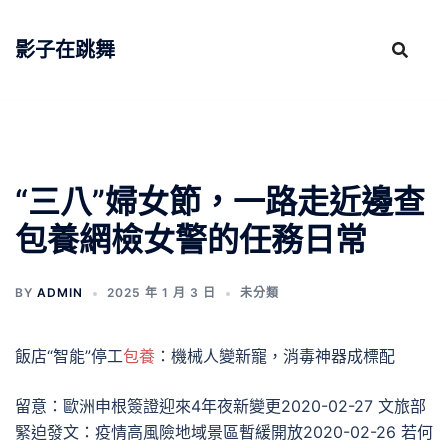
跳
至
影子在跳舞
主
要
內
容
“三八”婦女節，一路走近邊查
包養網檢女警的任務日常
BY
ADMIN
2025 年 1 月 3 日
未分類
飯店“智能”停工
包養
：機械人變新寵，消毒神器成標配
留意：歐洲申根簽證迎來4年夜新變更2020-02-27 文旅部
緊迫發文：疫情高風險地域景區暫緩開放2020-02-26 若何