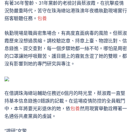
有著36年警齡、31年黨齡的老檢討員蔡淑霞，在抗擊疫情
況勢嚴重時代，苦守在珠海總站港珠澳年夜橋執勤現場實行
搭客驗聽任務。
包養
執勤現場是職員密集場合，有高度直面病毒的風險。但蔡淑
霞歷來沒想過畏縮。調校驗訖章、持章上臺、物證比對、信
息錄進、提交查對，每一個步驟她都一絲不茍。哪怕是周密
的口罩讓她呼吸艱苦、護目鏡上的霧氣含混了她的雙眼，都
沒有影響到她的專門研究與專注。
在借調珠海總站輔助任務近6個月的時光里，蔡淑霞一直堅
持基本信息錄進0錯誤的記載。在這場疫情防控的全員戰鬥
中，本年將要光彩退休的她，依
包養
然用現實舉動詮釋著一
名通俗共產黨員的虔誠。
“證研”女警