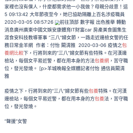
家裡也沒有僕人，什麼都需求他一小我做？母親分歧意！這
5 09:13:42 大年節夜至今，她已協助隔離上百名涉疫職員
2020-03-05 08:57:26
前往頂部 數字報 出色推舉 轉動
消息廣州廣東中國文娛安康體育IT財富car 房產美食圖集生
涯食安科技教導軍事 “三八”婦女節，一路走近邊檢女警的任
務日常金羊網 作者：付怡 闞清雅 2020-03-06 ​疫情之
包
養網比較
下，行將到來的“三八”婦女節有些特殊。在河漢邊
檢站，每個女平易近警，都在用本身的方法
包養網
，苦守職
位，發光發燒。 [p>羊城晚報全媒體記者付怡 通信員闞清
雅
疫情之下，行將到來的“三八”婦女節有些
包養
特殊。在河漢
邊檢站，每個女平易近警，都在用本身的方
包養
法，苦守職
位，發光發燒。
“聲援”女警