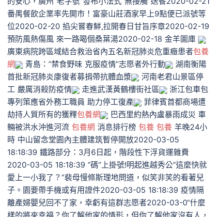
的安心，廣州“老字號”發布小法式“無接觸”送餐2020-02-21
番禺餐飲企業率先開市！富豪山莊酒家早上9點便已派號等
位2020-02-20 掐尖嘗春鮮,拉開春日甘旨序章2020-02-19
預防風熱傷風 來一路喝個桑葉湯2020-02-18 金羊圖庫
廣東病院跨區域結合救治省內五名新冠肺炎危重癥患者
包養
網
青島：“禁食野味 克服疫情”志愿者外行動
湖南衡陽
首批新冠肺炎康復者募捐帶抗體血漿
河南老君山景區停
工 嚴厲消殺防疫情
走進武漢黃鶴樓街社區
浙江包車包
專列策應省外務工職員 助力停工復產
菲律賓首都商場遭
劫持人質所有的獲釋
包養網
巴西里約熱內盧暴雨成災 車
輛被洪水沖進河流
包養網
消息排行榜
包養
包養
羊晚24小
時 中山留念堂園內主體建筑暫停開放2020-03-05
18:18:39 鐵路部分：3月6日起，階段性下浮貨運雜費
2020-03-05 18:18:39 “碼”上掛號!明起進越秀公“這麼快就
愛上一小我了？”裴母慢條斯理地問道，似笑非笑的看著兒
子。園要帶手機或有用證件2020-03-05 18:18:39 疫情隔
離產婦嬰兒回不了家，幸虧有這群志愿者2020-03-0“什麼
樣的將來幸福？你了解他家的情形，但你了解他家沒有人，