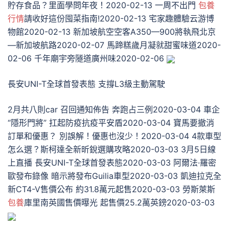
貯存食品？里面學問年夜！2020-02-13 一周不出門
包養
行情
請收好這份囤菜指南!2020-02-13 宅家趣體驗云游博
物館2020-02-13 新加坡航空空客A350—900將執飛北京
—新加坡航路2020-02-07 馬蹄糕歲月凝就甜蜜味道2020-
02-06 千年廟宇旁隧道廣州味2020-02-06
​長安UNI-T全球首發表態 支撐L3級主動駕駛
2月共八則car 召回通知佈告 奔跑占三例2020-03-04 車企
“隱形門將” 扛起防疫抗疫平安盾2020-03-04 寶馬要撤消
訂單和優惠？ 別誤解！優惠也沒少！2020-03-04 4款車型
怎么選？斯柯達全新昕銳選購攻略2020-03-03 ​3月5日線
上直播 長安UNI-T全球首發表態2020-03-03 阿爾法·羅密
歐發布錄像 暗示將發布Guilia車型2020-03-03 凱迪拉克全
新CT4-V售價公布 約31.8萬元起售2020-03-03 勞斯萊斯
包養
庫里南英國售價曝光 起售價25.2萬英鎊2020-03-03